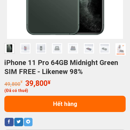
iPhone 11 Pro 64GB Midnight Green
SIM FREE - Likenew 98%
Giá
Giá
¥
39,800
¥
49,800
gốc
hiện
(Đã có thuế)
là:
tại
49,800¥.
là:
Hết hàng
39,800¥.