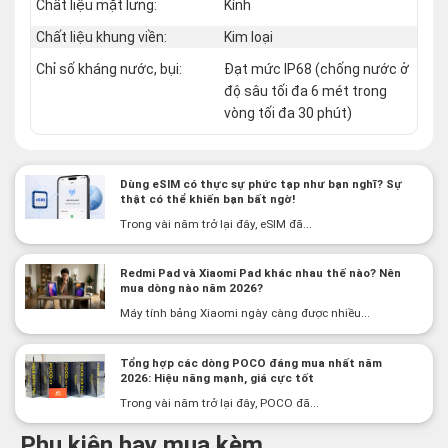
Chất liệu mặt lưng:
Kính
Chất liệu khung viền:
Kim loại
Chỉ số kháng nước, bụi:
Đạt mức IP68 (chống nước ở
độ sâu tối đa 6 mét trong
vòng tối đa 30 phút)
Dùng eSIM có thực sự phức tạp như bạn nghĩ? Sự
thật có thể khiến bạn bất ngờ!
Trong vài năm trở lại đây, eSIM đã...
Redmi Pad và Xiaomi Pad khác nhau thế nào? Nên
mua dòng nào năm 2026?
Máy tính bảng Xiaomi ngày càng được nhiều...
Tổng hợp các dòng POCO đáng mua nhất năm
2026: Hiệu năng mạnh, giá cực tốt
Trong vài năm trở lại đây, POCO đã...
Phụ kiện hay mua kèm