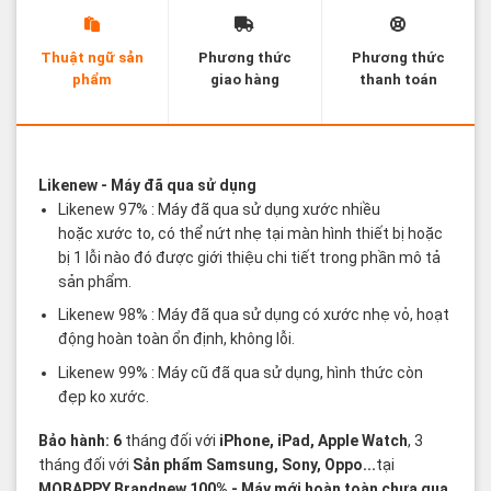
Thuật ngữ sản
Phương thức
Phương thức
phẩm
giao hàng
thanh toán
Các thuật ngữ sản phẩm Likenew - Brandnew
Likenew
- Máy đã qua sử dụng
Likenew 97% : Máy đã qua sử dụng xước nhiều
hoặc xước to, có thể nứt nhẹ tại màn hình thiết bị hoặc
bị 1 lỗi nào đó được giới thiệu chi tiết trong phần mô tả
sản phẩm.
Likenew 98% : Máy đã qua sử dụng có xước nhẹ vỏ, hoạt
động hoàn toàn ổn định, không lỗi.
Likenew 99% : Máy cũ đã qua sử dụng, hình thức còn
đẹp ko xước.
Bảo hành: 6
tháng đối với
iPhone, iPad, Apple Watch
, 3
tháng đối với
Sản phẩm Samsung, Sony, Oppo...
tại
MOBAPPY
Brandnew 100%
- Máy mới hoàn toàn chưa qua