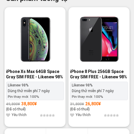
-22%
-16%
iPhone Xs Max 64GB Space
iPhone 8 Plus 256GB Space
Gray SIM FREE - Likenew 98%
Gray SIM FREE - Likenew 98%
Likenew 98%
Likenew 98%
Dùng thử miễn phí 7 ngày
Dùng thử miễn phí 7 ngày
Pin thay mới:
100%
Pin thay mới:
100%
38,800
¥
26,800
¥
49,800
¥
31,800
¥
Giá
Giá
Giá
Giá
gốc
hiện
gốc
hiện
(Đã có thuế)
(Đã có thuế)
là:
tại
là:
tại
49,800¥.
là:
31,800¥.
là:
Yêu thích
Yêu thích
38,800¥.
26,800¥.