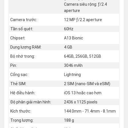
Camera siêu rộng: ƒ/2.4
aperture
Camera trước:
12 MP ƒ/2.2 aperture
Tần số quét:
60Hz
Chipset:
A13 Bionic
Dung lượng RAM:
4 GB
Bộ nhớ trong:
64GB, 256GB, 512GB
Pin:
3046 mAh
Cổng sạc:
Lightning
Thẻ SIM:
2 SIM (nano‑SIM và eSIM)
Hệ điều hành:
iOS 13 hoặc cao hơn
Độ phân giải màn hình:
2436 x 1125 pixels
Kích thước:
144.0mm - 71.4mm - 8.1mm
Trọng lượng:
188 g