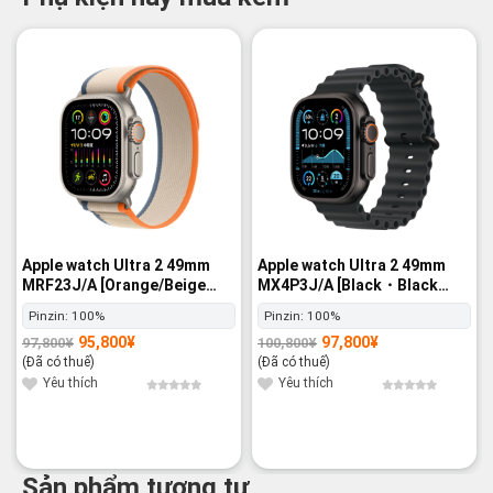
-2%
-3%
Apple watch Ultra 2 49mm
Apple watch Ultra 2 49mm
MRF23J/A [Orange/Beige
MX4P3J/A [Black・Black
Trail Loop M/L] GPS+Cellular
Ocean Band] GPS+Cellular -
Pinzin:
100%
Pinzin:
100%
- Nguyên hộp
Nguyên hộp
95,800
¥
97,800
¥
97,800
¥
100,800
¥
Giá
Giá
Giá
Giá
gốc
hiện
gốc
hiện
(Đã có thuế)
(Đã có thuế)
là:
tại
là:
tại
97,800¥.
là:
100,800¥.
là:
Yêu thích
Yêu thích
95,800¥.
97,800¥.
Sản phẩm tương tự