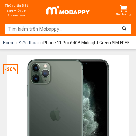
Chuyển
Thông tin Đặt
đến
hàng – Order
Information
nội
dung
Home
»
Điện thoại
»
iPhone 11 Pro 64GB Midnight Green SIM FREE
-20%