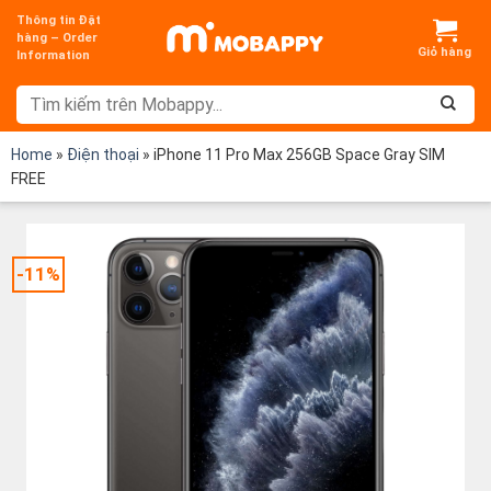
Chuyển
Thông tin Đặt
đến
hàng – Order
Information
nội
dung
Home
»
Điện thoại
»
iPhone 11 Pro Max 256GB Space Gray SIM
FREE
-11%