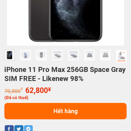
iPhone 11 Pro Max 256GB Space Gray
SIM FREE - Likenew 98%
Giá
Giá
¥
62,800
¥
70,800
gốc
hiện
(Đã có thuế)
là:
tại
70,800¥.
là:
Hết hàng
62,800¥.