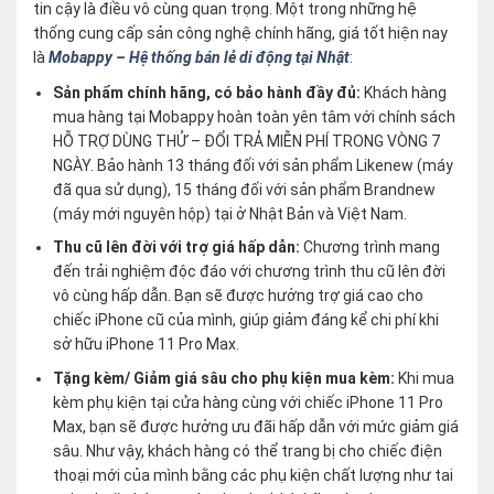
tin cậy là điều vô cùng quan trọng. Một trong những hệ
thống cung cấp sản công nghệ chính hãng, giá tốt hiện nay
là
Mobappy – Hệ thống bán lẻ di động tại Nhật
:
Sản phẩm chính hãng, có bảo hành đầy đủ:
Khách hàng
mua hàng tại Mobappy hoàn toàn yên tâm với chính sách
HỖ TRỢ DÙNG THỬ – ĐỔI TRẢ MIỄN PHÍ TRONG VÒNG 7
NGÀY. Bảo hành 13 tháng đối với sản phẩm Likenew (máy
đã qua sử dụng), 15 tháng đối với sản phẩm Brandnew
(máy mới nguyên hộp) tại ở Nhật Bản và Việt Nam.
Thu cũ lên đời với trợ giá hấp dẫn:
Chương trình mang
đến trải nghiệm độc đáo với chương trình thu cũ lên đời
vô cùng hấp dẫn. Bạn sẽ được hưởng trợ giá cao cho
chiếc iPhone cũ của mình, giúp giảm đáng kể chi phí khi
sở hữu iPhone 11 Pro Max.
Tặng kèm/ Giảm giá sâu cho phụ kiện mua kèm:
Khi mua
kèm phụ kiện tại cửa hàng cùng với chiếc iPhone 11 Pro
Max, bạn sẽ được hưởng ưu đãi hấp dẫn với mức giảm giá
sâu. Như vậy, khách hàng có thể trang bị cho chiếc điện
thoại mới của mình bằng các phụ kiện chất lượng như tai