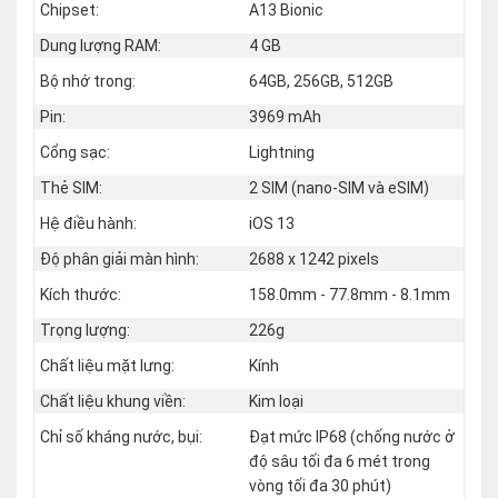
Chipset:
A13 Bionic
Dung lượng RAM:
4 GB
Bộ nhớ trong:
64GB, 256GB, 512GB
Pin:
3969 mAh
Cổng sạc:
Lightning
Thẻ SIM:
2 SIM (nano‑SIM và eSIM)
Hệ điều hành:
iOS 13
Độ phân giải màn hình:
2688 x 1242 pixels
Kích thước:
158.0mm - 77.8mm - 8.1mm
Trọng lượng:
226g
Chất liệu mặt lưng:
Kính
Chất liệu khung viền:
Kim loại
Chỉ số kháng nước, bụi:
Đạt mức IP68 (chống nước ở
độ sâu tối đa 6 mét trong
vòng tối đa 30 phút)