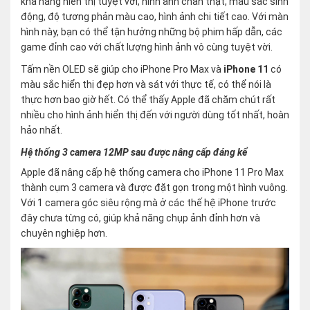
khả năng hiển thị tuyệt vời, hình ảnh chân thật, màu sắc sinh
động, độ tương phản màu cao, hình ảnh chi tiết cao. Với màn
hình này, bạn có thể tận hưởng những bộ phim hấp dẫn, các
game đỉnh cao với chất lượng hình ảnh vô cùng tuyệt vời.
Tấm nền OLED sẽ giúp cho iPhone Pro Max và
iPhone 11
có
màu sắc hiển thị đẹp hơn và sát với thực tế, có thể nói là
thực hơn bao giờ hết. Có thể thấy Apple đã chăm chút rất
nhiều cho hình ảnh hiển thị đến với người dùng tốt nhất, hoàn
hảo nhất.
Hệ thống 3 camera
12MP
sau được nâng cấp đáng kể
Apple đã nâng cấp hệ thống camera cho iPhone 11 Pro Max
thành cụm 3 camera và được đặt gọn trong một hình vuông.
Với 1 camera góc siêu rộng mà ở các thế hệ iPhone trước
đây chưa từng có, giúp khả năng chụp ảnh đỉnh hơn và
chuyên nghiệp hơn.