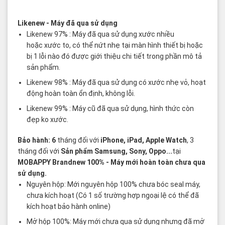
Các thuật ngữ sản phẩm Likenew - Brandnew
Likenew
- Máy đã qua sử dụng
Likenew 97% : Máy đã qua sử dụng xước nhiều
hoặc xước to, có thể nứt nhẹ tại màn hình thiết bị hoặc
bị 1 lỗi nào đó được giới thiệu chi tiết trong phần mô tả
sản phẩm.
Likenew 98% : Máy đã qua sử dụng có xước nhẹ vỏ, hoạt
động hoàn toàn ổn định, không lỗi.
Likenew 99% : Máy cũ đã qua sử dụng, hình thức còn
đẹp ko xước.
Bảo hành: 6
tháng đối với
iPhone, iPad, Apple Watch
, 3
tháng đối với
Sản phẩm Samsung, Sony, Oppo...
tại
MOBAPPY
Brandnew 100%
- Máy mới hoàn toàn chưa qua
sử dụng.
Nguyên hộp: Mới nguyên hộp 100% chưa bóc seal máy,
chưa kích hoạt (Có 1 số trường hợp ngoại lệ có thể đã
kích hoạt bảo hành online)
Mở hộp 100%: Máy mới chưa qua sử dụng nhưng đã mở