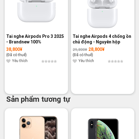
Tai nghe Airpods Pro 3 2025
Tai nghe Airpods 4 chống ồn
- Brandnew 100%
chủ động - Nguyên hộp
38,800
¥
28,800
¥
29,800
¥
Giá
Giá
gốc
hiện
(Đã có thuế)
(Đã có thuế)
là:
tại
29,800¥.
là:
Yêu thích
Yêu thích
28,800¥.
Sản phẩm tương tự
-16%
-20%