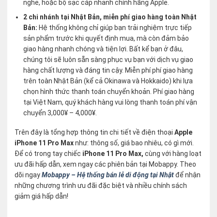
nghe, hoặc bộ sạc cáp nhanh chính hãng Apple.
2 chi nhánh tại Nhật Bản, miễn phí giao hàng toàn Nhật
Bản:
Hệ thống không chỉ giúp bạn trải nghiệm trực tiếp
sản phẩm trước khi quyết định mua, mà còn đảm bảo
giao hàng nhanh chóng và tiện lợi. Bất kể bạn ở đâu,
chúng tôi sẽ luôn sẵn sàng phục vụ bạn với dịch vụ giao
hàng chất lượng và đáng tin cậy. Miễn phí phí giao hàng
trên toàn Nhật Bản (kể cả Okinawa và Hokkaido) khi lựa
chọn hình thức thanh toán chuyển khoản. Phí giao hàng
tại Việt Nam, quý khách hàng vui lòng thanh toán phí vận
chuyển 3,000¥ – 4,000¥.
Trên đây là tổng hợp thông tin chi tiết về điện thoại
Apple
iPhone 11 Pro Max
như: thông số, giá bao nhiêu, có gì mới.
Để có trong tay chiếc
iPhone 11 Pro Max,
cùng với hàng loạt
ưu đãi hấp dẫn, xem ngay các phiên bản tại Mobappy. Theo
dõi ngay
Mobappy – Hệ thống bán lẻ di động tại Nhật
để nhận
những chương trình ưu đãi đặc biệt và nhiều chính sách
giảm giá hấp dẫn!