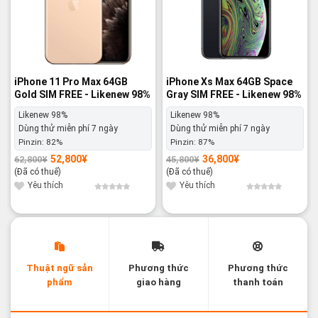
iPhone 11 Pro Max 64GB
iPhone Xs Max 64GB Space
Gold SIM FREE - Likenew 98%
Gray SIM FREE - Likenew 98%
Likenew 98%
Likenew 98%
Dùng thử miễn phí 7 ngày
Dùng thử miễn phí 7 ngày
Pinzin:
82%
Pinzin:
87%
52,800
¥
36,800
¥
62,800
¥
45,800
¥
Giá
Giá
Giá
Giá
gốc
hiện
gốc
hiện
(Đã có thuế)
(Đã có thuế)
là:
tại
là:
tại
62,800¥.
là:
45,800¥.
là:
Yêu thích
Yêu thích
52,800¥.
36,800¥.
Thuật ngữ sản
Phương thức
Phương thức
phẩm
giao hàng
thanh toán