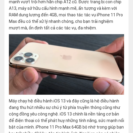
mạnh vượt trội hơn hẳn chip A12 cũ. Được trang bị con chip
A13, máy sở hữu cấu hình mạnh mẽ, ấn tượng và kèm với
RAM dung lượng đến 4GB, mọi thao tác tác vụ iPhone 11 Pro
Max đều có thể xử lý nhanh chóng, cho bạn trải nghiệm
mượt mà, ổn định tất cả các tác vụ, đa nhiệm.
Máy chạy hệ điều hành iOS 13 và đây cũng là hệ điều hành
đang thu hút nhiều sự chú ý từ phía truyền thông cũng như
cộng đồng yêu công nghệ. iOS 13 chính là nền tảng cơ bản
để điện thoại có thể phát huy những tính năng, sức mạnh nổi
bật của mình. iPhone 11 Pro Max 64GB bộ nhớ trong giúp bạn