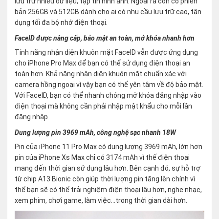
lưu trữ nhiều dữ liệu, tập tin hình ảnh. Ngoài ra còn có phiên
bản 256GB và 512GB dành cho ai có nhu cầu lưu trữ cao, tận
dụng tối đa bộ nhớ điện thoại.
FaceID được nâng cấp, bảo mật an toàn, mở khóa nhanh hơn
Tính năng nhận diện khuôn mặt FaceID vẫn được ứng dụng
cho iPhone Pro Max để bạn có thể sử dụng điện thoại an
toàn hơn. Khả năng nhận diện khuôn mặt chuẩn xác với
camera hồng ngoại vì vậy bạn có thể yên tâm về độ bảo mật.
Với FaceID, bạn có thể nhanh chóng mở khóa đăng nhập vào
điện thoại mà không cần phải nhập mật khẩu cho mỗi lần
đăng nhập.
Dung lượng pin 3969 mAh, công nghệ sạc nhanh 18W
Pin của iPhone 11 Pro Max có dung lượng 3969 mAh, lớn hơn
pin của iPhone Xs Max chỉ có 3174 mAh vì thế điện thoại
mang đến thời gian sử dụng lâu hơn. Bên cạnh đó, sự hỗ trợ
từ chip A13 Bionic còn giúp thời lượng pin tăng lên chính vì
thế bạn sẽ có thể trải nghiệm điện thoại lâu hơn, nghe nhạc,
xem phim, chơi game, làm việc…trong thời gian dài hơn.