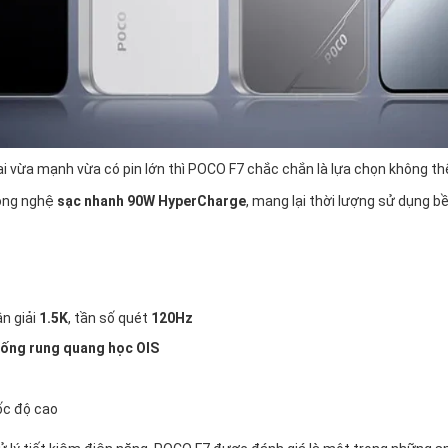
 vừa mạnh vừa có pin lớn thì POCO F7 chắc chắn là lựa chọn không th
ông nghệ
sạc nhanh 90W HyperCharge
, mang lại thời lượng sử dụng bền
ân giải
1.5K
, tần số quét
120Hz
ống rung quang học OIS
ốc độ cao