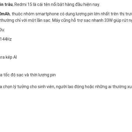
in trâu
, Redmi 15 là cái tên nổi bật hàng đầu hiện nay.
00mAh
, thuộc nhóm smartphone có dung lượng pin lớn nhất trên thị tr
thường chỉ với một lần sạc. Máy cũng hỗ trợ sạc nhanh 33W giúp rút ng
ữu:
 144Hz
ra kép AI
a tốc độ sạc và thời lượng pin
ựa chọn lý tưởng cho sinh viên, người lao động hoặc những ai thường xu