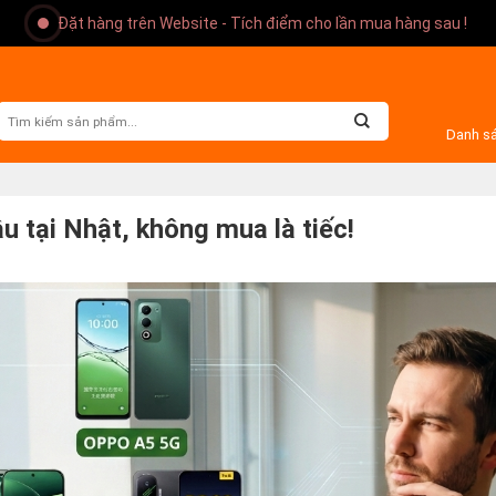
Đặt hàng trên Website - Tích điểm cho lần mua hàng sau !
Danh s
âu tại Nhật, không mua là tiếc!