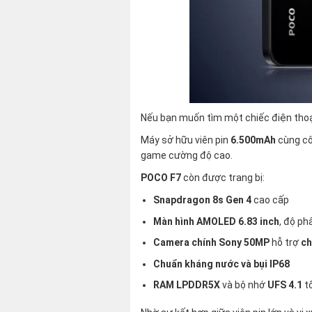
Nếu bạn muốn tìm một chiếc điện thoại
Máy sở hữu viên pin
6.500mAh
cùng c
game cường độ cao.
POCO F7
còn được trang bị:
Snapdragon 8s Gen 4
cao cấp
Màn hình AMOLED 6.83 inch
, độ ph
Camera chính Sony 50MP
hỗ trợ
ch
Chuẩn kháng nước và bụi IP68
RAM LPDDR5X
và bộ nhớ
UFS 4.1
t