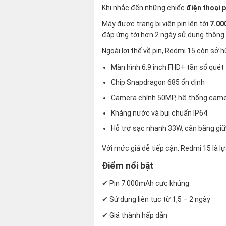
Khi nhắc đến những chiếc
điện thoại p
Máy được trang bị viên pin lên tới
7.0
đáp ứng tới hơn 2 ngày sử dụng thông 
Ngoài lợi thế về pin, Redmi 15 còn sở h
Màn hình 6.9 inch FHD+ tần số quét
Chip Snapdragon 685 ổn định
Camera chính 50MP, hệ thống came
Kháng nước và bụi chuẩn IP64
Hỗ trợ sạc nhanh 33W, cân bằng giữ
Với mức giá dễ tiếp cận, Redmi 15 là l
Điểm nổi bật
✔ Pin 7.000mAh cực khủng
✔ Sử dụng liên tục từ 1,5 – 2 ngày
✔ Giá thành hấp dẫn