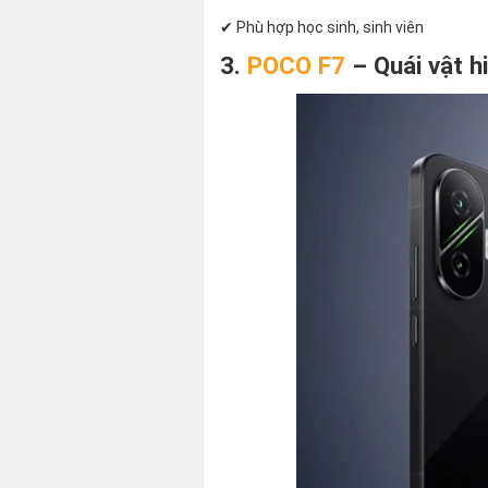
✔ Phù hợp học sinh, sinh viên
3.
POCO F7
– Quái vật h