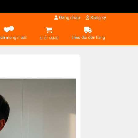
Đăng nhập
Đăng ký
0
ách mong muốn
Theo dõi đơn hàng
GIỎ HÀNG