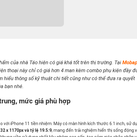
ẩm của nhà Táo hiện có giá khá tốt trên thị trường. Tại
Moba
điện thoại này chỉ có giá hơn 4 man kèm combo phụ kiện đầy đ
 hiểu thông số kỹ thuật chi tiết cũng như có thể đưa ra quyết
ủa bạn nhé.
 trung, mức giá phù hợp
so với iPhone 11 tiền nhiệm. Máy có màn hình kích thước 6.1 inch, sử d
32 x 1170px và tỷ lệ 19.5:9
, mang đến trải nghiệm hiển thị sống động 
i khung viền sử dụng chất liệu nhôm cao cấp, tạo cảm giác chắc chắn 