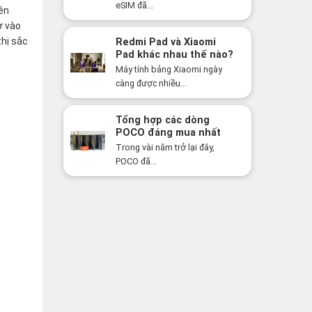
bạn bất ngờ!
eSIM đã...
ên
ờ vào
thị sắc
Redmi Pad và Xiaomi
Pad khác nhau thế nào?
Nên mua dòng nào năm
Máy tính bảng Xiaomi ngày
2026?
càng được nhiều...
Tổng hợp các dòng
POCO đáng mua nhất
năm 2026: Hiệu năng
Trong vài năm trở lại đây,
mạnh, giá cực tốt
POCO đã...