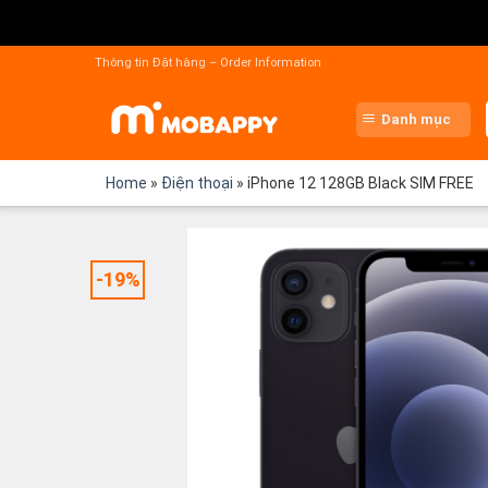
Chuyển
đến
Thông tin Đặt hàng – Order Information
nội
dung
Danh mục
Home
»
Điện thoại
»
iPhone 12 128GB Black SIM FREE
-19%