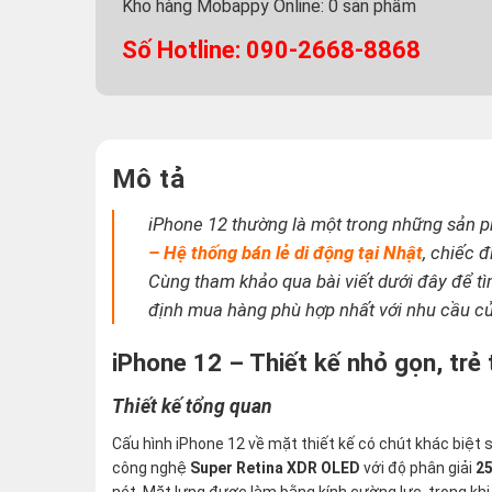
Kho hàng Mobappy Online:
0
sản phẩm
Số Hotline: 090-2668-8868
Mô tả
iPhone 12 thường là một trong những sản ph
– Hệ thống bán lẻ di động tại Nhật
, chiếc 
Cùng tham khảo qua bài viết dưới đây để tìm
định mua hàng phù hợp nhất với nhu cầu c
iPhone 12 – Thiết kế nhỏ gọn, trẻ
Thiết kế tổng quan
Cấu hình iPhone 12 về mặt thiết kế có chút khác biệt 
công nghệ
Super Retina XDR OLED
với độ phân giải
25
nét. Mặt lưng được làm bằng kính cường lực, trong kh