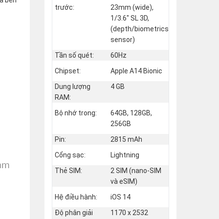
trước:
23mm (wide),
1/3.6" SL 3D,
(depth/biometrics
sensor)
Tần số quét:
60Hz
Chipset:
Apple A14 Bionic
Dung lượng
4 GB
RAM:
Bộ nhớ trong:
64GB, 128GB,
256GB
Pin:
2815 mAh
Cổng sạc:
Lightning
Thẻ SIM:
2 SIM (nano‑SIM
và eSIM)
Hệ điều hành:
iOS 14
Độ phân giải
1170 x 2532