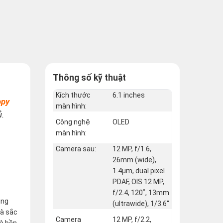
Thông số kỹ thuật
Kích thước
6.1 inches
ppy
màn hình:
ủ.
Công nghệ
OLED
màn hình:
Camera sau:
12 MP, f/1.6,
26mm (wide),
1.4µm, dual pixel
PDAF, OIS 12 MP,
f/2.4, 120˚, 13mm
ụng
(ultrawide), 1/3.6"
và sắc
Camera
12 MP, f/2.2,
và bền