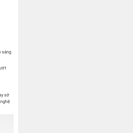
ộ sáng
lướt
ày sở
g nghệ