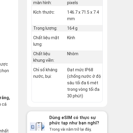
màn hình:
pixels
Kích thước:
146.7 x 71.5 x 7.4
mm
Trọng lượng:
164 g
Chất liệu mặt
Kính
lưng:
Chất liệu
Nhôm
khung viền:
 được
Chỉ số kháng
Đạt mức IP68
 chọn
nước, bụi:
(chống nước ở độ
sâu tối đa 6 mét
trong vòng tối đa
30 phút)
rắng,
h cá
Dùng eSIM có thực sự
phức tạp như bạn nghĩ?
Sự thật có thể khiến
Trong vài năm trở lại đây,
 nhất