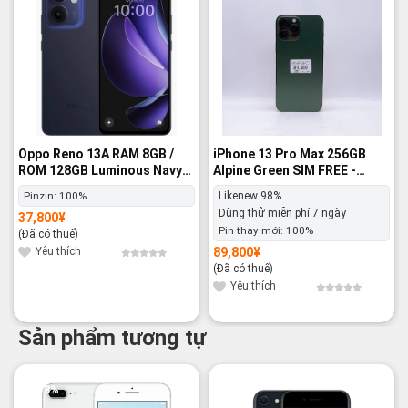
Oppo Reno 13A RAM 8GB /
iPhone 13 Pro Max 256GB
ROM 128GB Luminous Navy
Alpine Green SIM FREE -
SIM FREE - Nguyên hộp
Likenew 98%
Pinzin:
100%
Likenew 98%
Dùng thử miễn phí 7 ngày
37,800
¥
Pin thay mới:
100%
(Đã có thuế)
Yêu thích
89,800
¥
(Đã có thuế)
Yêu thích
Sản phẩm tương tự
-18%
-21%