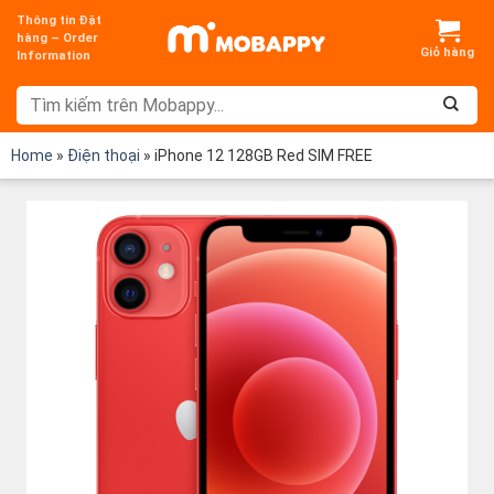
Chuyển
Thông tin Đặt
đến
hàng – Order
Information
nội
dung
Home
»
Điện thoại
»
iPhone 12 128GB Red SIM FREE