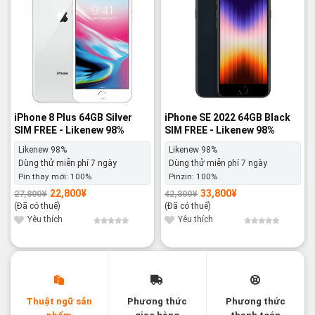
iPhone 8 Plus 64GB Silver
iPhone SE 2022 64GB Black
SIM FREE - Likenew 98%
SIM FREE - Likenew 98%
Likenew 98%
Likenew 98%
Dùng thử miễn phí 7 ngày
Dùng thử miễn phí 7 ngày
Pin thay mới:
100%
Pinzin:
100%
22,800
¥
33,800
¥
27,800
¥
42,800
¥
Giá
Giá
Giá
Giá
gốc
hiện
gốc
hiện
(Đã có thuế)
(Đã có thuế)
là:
tại
là:
tại
27,800¥.
là:
42,800¥.
là:
Yêu thích
Yêu thích
22,800¥.
33,800¥.
Thuật ngữ sản
Phương thức
Phương thức