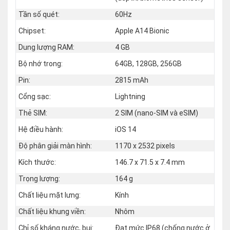
Tần số quét:
60Hz
Chipset:
Apple A14 Bionic
Dung lượng RAM:
4 GB
Bộ nhớ trong:
64GB, 128GB, 256GB
Pin:
2815 mAh
Cổng sạc:
Lightning
Thẻ SIM:
2 SIM (nano‑SIM và eSIM)
Hệ điều hành:
iOS 14
Độ phân giải màn hình:
1170 x 2532 pixels
Kích thước:
146.7 x 71.5 x 7.4 mm
Trọng lượng:
164 g
Chất liệu mặt lưng:
Kính
Chất liệu khung viền:
Nhôm
Chỉ số kháng nước, bụi:
Đạt mức IP68 (chống nước ở