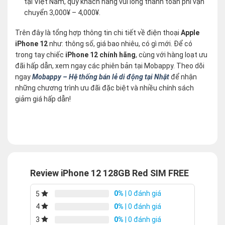
tại Việt Nam, quý khách hàng vui lòng thanh toán phí vận
chuyển 3,000¥ – 4,000¥.
Trên đây là tổng hợp thông tin chi tiết về điện thoại
Apple
iPhone 12
như: thông số, giá bao nhiêu, có gì mới. Để có
trong tay chiếc
iPhone 12 chính hãng
, cùng với hàng loạt ưu
đãi hấp dẫn, xem ngay các phiên bản tại Mobappy. Theo dõi
ngay
Mobappy – Hệ thống bán lẻ di động tại Nhật
để nhận
những chương trình ưu đãi đặc biệt và nhiều chính sách
giảm giá hấp dẫn!
Review iPhone 12 128GB Red SIM FREE
0%
| 0 đánh giá
5
0%
| 0 đánh giá
4
0%
| 0 đánh giá
3