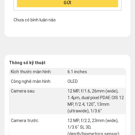
GỬI
Chưa có bình luận nào
Thông số kỹ thuật
Kích thước màn hình:
6.1 inches
Công nghệ màn hình:
OLED
Camera sau:
12 MP, f/1.6, 26mm (wide),
1.4µm, dual pixel PDAF, OIS 12
MP, f/2.4, 120˚, 13mm
(ultrawide), 1/3.6"
Camera trước:
12 MP, f/2.2, 23mm (wide),
1/3.6" SL 3D,
(depth/biometrics sensor)