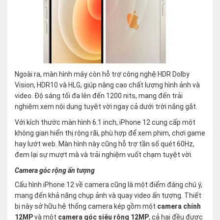
Ngoài ra, màn hình máy còn hỗ trợ công nghệ HDR Dolby
Vision, HDR10 và HLG, giúp nâng cao chất lượng hình ảnh và
video. Độ sáng tối đa lên đến 1200 nits, mang đến trải
nghiệm xem nội dung tuyệt vời ngay cả dưới trời nắng gắt.
Với kích thước màn hình 6.1 inch, iPhone 12 cung cấp một
không gian hiển thị rộng rãi, phù hợp để xem phim, chơi game
hay lướt web. Màn hình này cũng hỗ trợ tần số quét 60Hz,
đem lại sự mượt mà và trải nghiệm vuốt chạm tuyệt vời.
Camera góc rộng ấn tượng
Cấu hình iPhone 12 về camera cũng là một điểm đáng chú ý,
mang đến khả năng chụp ảnh và quay video ấn tượng. Thiết
bị này sở hữu hệ thống camera kép gồm một
camera chính
12MP
và một
camera góc siêu rộng 12MP
, cả hai đều được