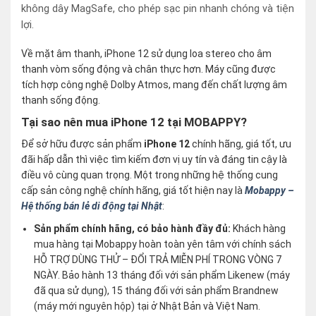
không dây MagSafe, cho phép sạc pin nhanh chóng và tiện
lợi.
Về mặt âm thanh, iPhone 12 sử dụng loa stereo cho âm
thanh vòm sống động và chân thực hơn. Máy cũng được
tích hợp công nghệ Dolby Atmos, mang đến chất lượng âm
thanh sống động.
Tại sao nên mua iPhone 12 tại MOBAPPY?
Để sở hữu được sản phẩm
iPhone 12
chính hãng, giá tốt, ưu
đãi hấp dẫn thì việc tìm kiếm đơn vị uy tín và đáng tin cậy là
điều vô cùng quan trọng. Một trong những hệ thống cung
cấp sản công nghệ chính hãng, giá tốt hiện nay là
Mobappy –
Hệ thống bán lẻ di động tại Nhật
:
Sản phẩm chính hãng, có bảo hành đầy đủ:
Khách hàng
mua hàng tại Mobappy hoàn toàn yên tâm với chính sách
HỖ TRỢ DÙNG THỬ – ĐỔI TRẢ MIỄN PHÍ TRONG VÒNG 7
NGÀY. Bảo hành 13 tháng đối với sản phẩm Likenew (máy
đã qua sử dụng), 15 tháng đối với sản phẩm Brandnew
(máy mới nguyên hộp) tại ở Nhật Bản và Việt Nam.