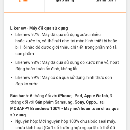
phẩm
giao hàng
thanh toán
Các thuật ngữ sản phẩm Likenew - Brandnew
Likenew
- Máy đã qua sử dụng
Likenew 97% : Máy đã qua sử dụng xước nhiều
hoặc xước to, có thể nứt nhẹ tại màn hình thiết bị hoặc
bị 1 lỗi nào đó được giới thiệu chi tiết trong phần mô tả
sản phẩm.
Likenew 98% : Máy đã qua sử dụng có xước nhẹ vỏ, hoạt
động hoàn toàn ổn định, không lỗi.
Likenew 99% : Máy cũ đã qua sử dụng, hình thức còn
đẹp ko xước.
Bảo hành: 6
tháng đối với
iPhone, iPad, Apple Watch
, 3
tháng đối với
Sản phẩm Samsung, Sony, Oppo...
tại
MOBAPPY
Brandnew 100%
- Máy mới hoàn toàn chưa qua
sử dụng.
Nguyên hộp: Mới nguyên hộp 100% chưa bóc seal máy,
chưa kích hoạt (Có 1 số trường hợp ngoại lệ có thể đã