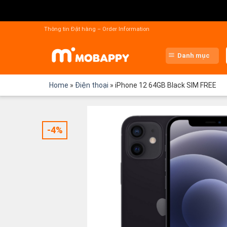
Chuyển
đến
Thông tin Đặt hàng – Order Information
nội
dung
Danh mục
Home
»
Điện thoại
»
iPhone 12 64GB Black SIM FREE
-4%