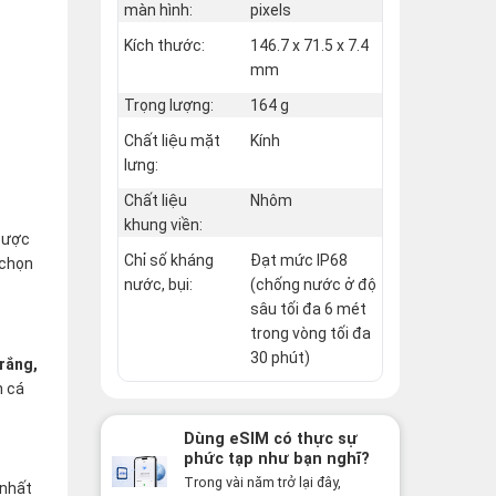
màn hình:
pixels
Kích thước:
146.7 x 71.5 x 7.4
mm
Trọng lượng:
164 g
Chất liệu mặt
Kính
lưng:
Chất liệu
Nhôm
khung viền:
 được
Chỉ số kháng
Đạt mức IP68
 chọn
nước, bụi:
(chống nước ở độ
sâu tối đa 6 mét
trong vòng tối đa
30 phút)
rắng,
h cá
Dùng eSIM có thực sự
phức tạp như bạn nghĩ?
Sự thật có thể khiến
Trong vài năm trở lại đây,
 nhất