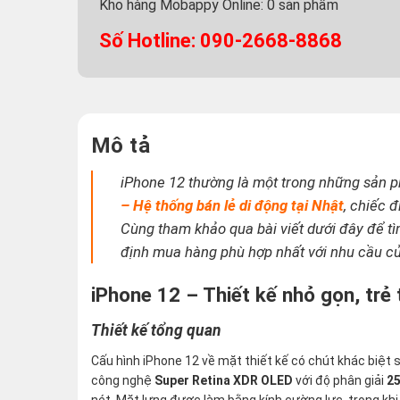
Kho hàng Mobappy Online:
0
sản phẩm
Số Hotline: 090-2668-8868
Mô tả
iPhone 12 thường là một trong những sản ph
– Hệ thống bán lẻ di động tại Nhật
, chiếc 
Cùng tham khảo qua bài viết dưới đây để tìm
định mua hàng phù hợp nhất với nhu cầu c
iPhone 12 – Thiết kế nhỏ gọn, trẻ
Thiết kế tổng quan
Cấu hình iPhone 12 về mặt thiết kế có chút khác biệt 
công nghệ
Super Retina XDR OLED
với độ phân giải
25
nét. Mặt lưng được làm bằng kính cường lực, trong kh