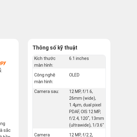
Thông số kỹ thuật
Kích thước
6.1 inches
ppy
màn hình:
ủ.
Công nghệ
OLED
màn hình:
Camera sau:
12 MP, f/1.6,
26mm (wide),
1.4µm, dual pixel
PDAF, OIS 12 MP,
f/2.4, 120˚, 13mm
ụng
(ultrawide), 1/3.6"
và sắc
Camera
12 MP, f/2.2,
và bền