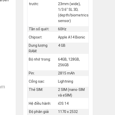
trước:
23mm (wide),
1/3.6" SL 3D,
(depth/biometrics
sensor)
Tần số quét:
60Hz
Chipset:
Apple A14 Bionic
Dung lượng
4 GB
RAM:
Bộ nhớ trong:
64GB, 128GB,
256GB
Pin:
2815 mAh
Cổng sạc:
Lightning
Thẻ SIM:
2 SIM (nano‑SIM
và eSIM)
Hệ điều hành:
iOS 14
Độ phân giải
1170 x 2532