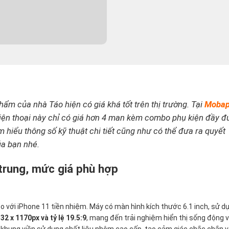
ẩm của nhà Táo hiện có giá khá tốt trên thị trường. Tại
Moba
điện thoại này chỉ có giá hơn 4 man kèm combo phụ kiện đầy đ
 hiểu thông số kỹ thuật chi tiết cũng như có thể đưa ra quyết
ủa bạn nhé.
 trung, mức giá phù hợp
so với iPhone 11 tiền nhiệm. Máy có màn hình kích thước 6.1 inch, sử d
32 x 1170px và tỷ lệ 19.5:9
, mang đến trải nghiệm hiển thị sống động 
i khung viền sử dụng chất liệu nhôm cao cấp, tạo cảm giác chắc chắn 