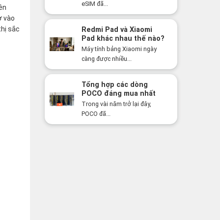
bạn bất ngờ!
eSIM đã...
ên
ờ vào
thị sắc
Redmi Pad và Xiaomi
Pad khác nhau thế nào?
Nên mua dòng nào năm
Máy tính bảng Xiaomi ngày
2026?
càng được nhiều...
Tổng hợp các dòng
POCO đáng mua nhất
năm 2026: Hiệu năng
Trong vài năm trở lại đây,
mạnh, giá cực tốt
POCO đã...