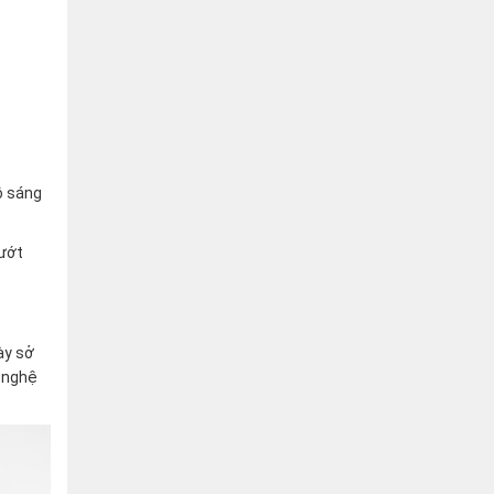
ộ sáng
lướt
ày sở
g nghệ