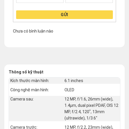
GỬI
Chưa có bình luận nào
Thông số kỹ thuật
Kích thước màn hình:
6.1 inches
Công nghệ màn hình:
OLED
Camera sau:
12 MP, f/1.6, 26mm (wide),
1.4µm, dual pixel PDAF, OIS 12
MP, f/2.4, 120˚, 13mm
(ultrawide), 1/3.6"
Camera trước:
12 MP, f/2.2, 23mm (wide),