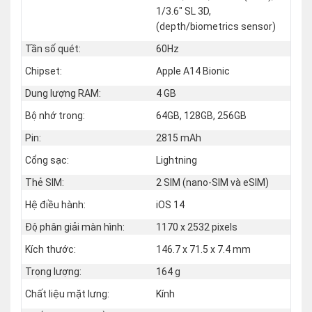
1/3.6" SL 3D,
(depth/biometrics sensor)
Tần số quét:
60Hz
Chipset:
Apple A14 Bionic
Dung lượng RAM:
4 GB
Bộ nhớ trong:
64GB, 128GB, 256GB
Pin:
2815 mAh
Cổng sạc:
Lightning
Thẻ SIM:
2 SIM (nano‑SIM và eSIM)
Hệ điều hành:
iOS 14
Độ phân giải màn hình:
1170 x 2532 pixels
Kích thước:
146.7 x 71.5 x 7.4 mm
Trọng lượng:
164 g
Chất liệu mặt lưng:
Kính