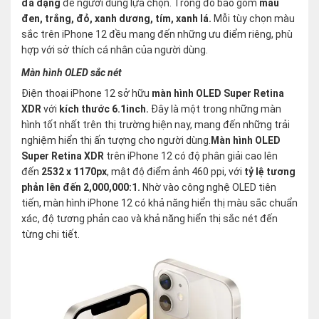
đa dạng
để người dùng lựa chọn. Trong đó bao gồm
màu
đen, trắng, đỏ, xanh dương, tím, xanh lá.
Mỗi tùy chọn màu
sắc trên iPhone 12 đều mang đến những ưu điểm riêng, phù
hợp với sở thích cá nhân của người dùng.
Màn hình OLED sắc nét
Điện thoại iPhone 12 sở hữu
màn hình OLED Super Retina
XDR
với
kích thước 6.1inch.
Đây là một trong những màn
hình tốt nhất trên thị trường hiện nay, mang đến những trải
nghiệm hiển thị ấn tượng cho người dùng.
Màn hình OLED
Super Retina XDR
trên iPhone 12 có độ phân giải cao lên
đến
2532 x 1170px
, mật độ điểm ảnh 460 ppi, với
tỷ lệ tương
phản lên đến 2,000,000:1.
Nhờ vào công nghệ OLED tiên
tiến, màn hình iPhone 12 có khả năng hiển thị màu sắc chuẩn
xác, độ tương phản cao và khả năng hiển thị sắc nét đến
từng chi tiết.