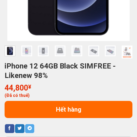
iPhone 12 64GB Black SIMFREE -
Likenew 98%
44,800
¥
(Đã có thuế)
Hết hàng