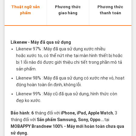
Thuật ngữ sản
Phương thức
Phương thức
phẩm
giao hàng
thanh toán
Các thuật ngữ sản phẩm Likenew - Brandnew
Likenew
- Máy đã qua sử dụng
Likenew 97% : Máy đã qua sử dụng xước nhiều
hoặc xước to, có thể nứt nhẹ tại màn hình thiết bị hoặc
bị 1 lỗi nào đó được giới thiệu chi tiết trong phần mô tả
sản phẩm.
Likenew 98% : Máy đã qua sử dụng có xước nhẹ vỏ, hoạt
động hoàn toàn ổn định, không lỗi.
Likenew 99% : Máy cũ đã qua sử dụng, hình thức còn
đẹp ko xước.
Bảo hành: 6
tháng đối với
iPhone, iPad, Apple Watch
, 3
tháng đối với
Sản phẩm Samsung, Sony, Oppo...
tại
MOBAPPY
Brandnew 100%
- Máy mới hoàn toàn chưa qua
sử dụng.