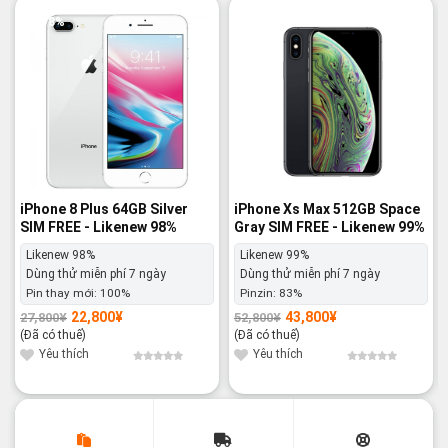
-18%
-17%
iPhone 8 Plus 64GB Silver
iPhone Xs Max 512GB Space
SIM FREE - Likenew 98%
Gray SIM FREE - Likenew 99%
Likenew 98%
Likenew 99%
Dùng thử miễn phí 7 ngày
Dùng thử miễn phí 7 ngày
Pin thay mới:
100%
Pinzin:
83%
22,800
¥
43,800
¥
27,800
¥
52,800
¥
Giá
Giá
Giá
Giá
gốc
hiện
gốc
hiện
(Đã có thuế)
(Đã có thuế)
là:
tại
là:
tại
27,800¥.
là:
52,800¥.
là:
Yêu thích
Yêu thích
22,800¥.
43,800¥.