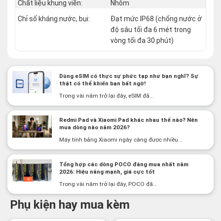
Chất liệu khung viền:
Nhôm
Chỉ số kháng nước, bụi:
Đạt mức IP68 (chống nước ở
độ sâu tối đa 6 mét trong
vòng tối đa 30 phút)
Dùng eSIM có thực sự phức tạp như bạn nghĩ? Sự
thật có thể khiến bạn bất ngờ!
Trong vài năm trở lại đây, eSIM đã...
Redmi Pad và Xiaomi Pad khác nhau thế nào? Nên
mua dòng nào năm 2026?
Máy tính bảng Xiaomi ngày càng được nhiều...
Tổng hợp các dòng POCO đáng mua nhất năm
2026: Hiệu năng mạnh, giá cực tốt
Trong vài năm trở lại đây, POCO đã...
Phụ kiện hay mua kèm