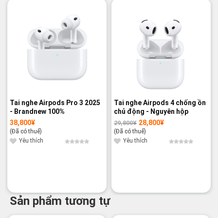
-3%
Tai nghe Airpods Pro 3 2025
Tai nghe Airpods 4 chống ồn
- Brandnew 100%
chủ động - Nguyên hộp
38,800
¥
28,800
¥
29,800
¥
Giá
Giá
gốc
hiện
(Đã có thuế)
(Đã có thuế)
là:
tại
29,800¥.
là:
Yêu thích
Yêu thích
28,800¥.
Sản phẩm tương tự