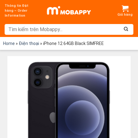
Chuyển
Thông tin Đặt
đến
hàng – Order
Information
nội
dung
Home
»
Điện thoại
»
iPhone 12 64GB Black SIMFREE