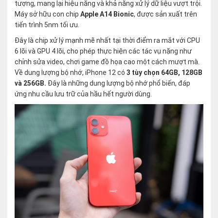
tượng, mang lại hiệu năng và khả năng xử lý dữ liệu vượt trội.
Máy sở hữu con chip
Apple A14 Bionic
, được sản xuất trên
tiến trình 5nm tối ưu.
Đây là chip xử lý mạnh mẽ nhất tại thời điểm ra mắt với CPU
6 lõi và GPU 4 lõi, cho phép thực hiện các tác vụ nặng như
chỉnh sửa video, chơi game đồ họa cao một cách mượt mà.
Về dung lượng bộ nhớ, iPhone 12 có
3 tùy chọn 64GB, 128GB
và 256GB.
Đây là những dung lượng bộ nhớ phổ biến, đáp
ứng nhu cầu lưu trữ của hầu hết người dùng.