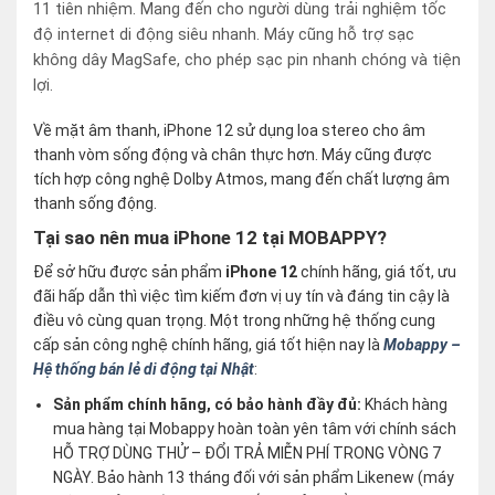
11 tiên nhiệm. Mang đến cho người dùng trải nghiệm tốc
độ internet di động siêu nhanh. Máy cũng hỗ trợ sạc
không dây MagSafe, cho phép sạc pin nhanh chóng và tiện
lợi.
Về mặt âm thanh, iPhone 12 sử dụng loa stereo cho âm
thanh vòm sống động và chân thực hơn. Máy cũng được
tích hợp công nghệ Dolby Atmos, mang đến chất lượng âm
thanh sống động.
Tại sao nên mua iPhone 12 tại MOBAPPY?
Để sở hữu được sản phẩm
iPhone 12
chính hãng, giá tốt, ưu
đãi hấp dẫn thì việc tìm kiếm đơn vị uy tín và đáng tin cậy là
điều vô cùng quan trọng. Một trong những hệ thống cung
cấp sản công nghệ chính hãng, giá tốt hiện nay là
Mobappy –
Hệ thống bán lẻ di động tại Nhật
:
Sản phẩm chính hãng, có bảo hành đầy đủ:
Khách hàng
mua hàng tại Mobappy hoàn toàn yên tâm với chính sách
HỖ TRỢ DÙNG THỬ – ĐỔI TRẢ MIỄN PHÍ TRONG VÒNG 7
NGÀY. Bảo hành 13 tháng đối với sản phẩm Likenew (máy