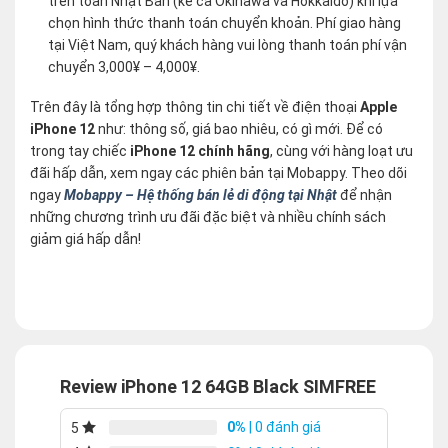
trên toàn Nhật Bản (kể cả Okinawa và Hokkaido) khi lựa
chọn hình thức thanh toán chuyển khoản. Phí giao hàng
tại Việt Nam, quý khách hàng vui lòng thanh toán phí vận
chuyển 3,000¥ – 4,000¥.
Trên đây là tổng hợp thông tin chi tiết về điện thoại
Apple
iPhone 12
như: thông số, giá bao nhiêu, có gì mới. Để có
trong tay chiếc
iPhone 12 chính hãng
, cùng với hàng loạt ưu
đãi hấp dẫn, xem ngay các phiên bản tại Mobappy. Theo dõi
ngay
Mobappy – Hệ thống bán lẻ di động tại Nhật
để nhận
những chương trình ưu đãi đặc biệt và nhiều chính sách
giảm giá hấp dẫn!
Review iPhone 12 64GB Black SIMFREE
0%
| 0 đánh giá
5