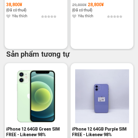
38,800
¥
28,800
¥
29,800
¥
Giá
Giá
gốc
hiện
(Đã có thuế)
(Đã có thuế)
là:
tại
29,800¥.
là:
Yêu thích
Yêu thích
28,800¥.
Sản phẩm tương tự
iPhone 12 64GB Green SIM
iPhone 12 64GB Purple SIM
FREE - Likenew 98%
FREE - Likenew 98%