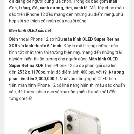
đa dạng
để người dùng lựa chọn. Trong đó bao gồm
màu
đen, trắng, đỏ, xanh dương, tím, xanh lá.
Mỗi tùy chọn màu
sắc trên iPhone 12 đều mang đến những ưu điểm riêng, phù
hợp với sở thích cá nhân của người dùng.
Màn hình OLED sắc nét
Điện thoại iPhone 12 sở hữu
màn hình OLED Super Retina
XDR
với
kích thước 6.1inch.
Đây là một trong những màn
hình tốt nhất trên thị trường hiện nay, mang đến những trải
nghiệm hiển thị ấn tượng cho người dùng.
Màn hình OLED
Super Retina XDR
trên iPhone 12 có độ phân giải cao lên
đến
2532 x 1170px
, mật độ điểm ảnh 460 ppi, với
tỷ lệ tương
phản lên đến 2,000,000:1.
Nhờ vào công nghệ OLED tiên
tiến, màn hình iPhone 12 có khả năng hiển thị màu sắc chuẩn
xác, độ tương phản cao và khả năng hiển thị sắc nét đến
từng chi tiết.