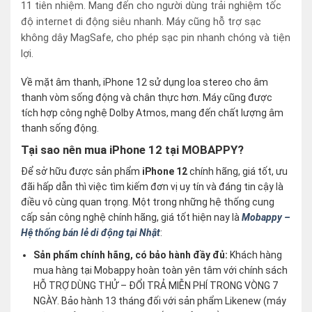
11 tiên nhiệm. Mang đến cho người dùng trải nghiệm tốc
độ internet di động siêu nhanh. Máy cũng hỗ trợ sạc
không dây MagSafe, cho phép sạc pin nhanh chóng và tiện
lợi.
Về mặt âm thanh, iPhone 12 sử dụng loa stereo cho âm
thanh vòm sống động và chân thực hơn. Máy cũng được
tích hợp công nghệ Dolby Atmos, mang đến chất lượng âm
thanh sống động.
Tại sao nên mua iPhone 12 tại MOBAPPY?
Để sở hữu được sản phẩm
iPhone 12
chính hãng, giá tốt, ưu
đãi hấp dẫn thì việc tìm kiếm đơn vị uy tín và đáng tin cậy là
điều vô cùng quan trọng. Một trong những hệ thống cung
cấp sản công nghệ chính hãng, giá tốt hiện nay là
Mobappy –
Hệ thống bán lẻ di động tại Nhật
:
Sản phẩm chính hãng, có bảo hành đầy đủ:
Khách hàng
mua hàng tại Mobappy hoàn toàn yên tâm với chính sách
HỖ TRỢ DÙNG THỬ – ĐỔI TRẢ MIỄN PHÍ TRONG VÒNG 7
NGÀY. Bảo hành 13 tháng đối với sản phẩm Likenew (máy