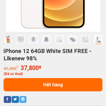
iPhone 12 64GB White SIM FREE -
Likenew 98%
Giá
Giá
¥
37,800
¥
41,800
gốc
hiện
(Đã có thuế)
là:
tại
41,800¥.
là:
Hết hàng
37,800¥.