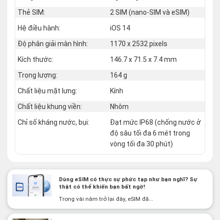
Thẻ SIM:
2 SIM (nano‑SIM và eSIM)
Hệ điều hành:
iOS 14
Độ phân giải màn hình:
1170 x 2532 pixels
Kích thước:
146.7 x 71.5 x 7.4 mm
Trọng lượng:
164 g
Chất liệu mặt lưng:
Kính
Chất liệu khung viền:
Nhôm
Chỉ số kháng nước, bụi:
Đạt mức IP68 (chống nước ở
độ sâu tối đa 6 mét trong
vòng tối đa 30 phút)
Dùng eSIM có thực sự phức tạp như bạn nghĩ? Sự
thật có thể khiến bạn bất ngờ!
Trong vài năm trở lại đây, eSIM đã...