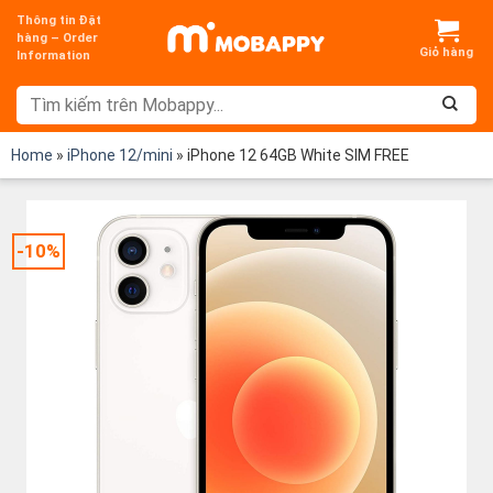
Chuyển
Thông tin Đặt
đến
hàng – Order
Information
nội
dung
Home
»
iPhone 12/mini
»
iPhone 12 64GB White SIM FREE
-10%