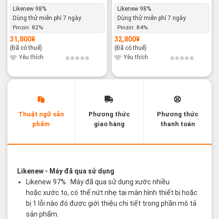
Likenew 98%
Likenew 98%
Dùng thử miễn phí 7 ngày
Dùng thử miễn phí 7 ngày
Pinzin:
82%
Pinzin:
84%
31,800
¥
32,800
¥
(Đã có thuế)
(Đã có thuế)
Yêu thích
Yêu thích
Thuật ngữ sản
Phương thức
Phương thức
phẩm
giao hàng
thanh toán
Các thuật ngữ sản phẩm Likenew - Brandnew
Likenew
- Máy đã qua sử dụng
Likenew 97% : Máy đã qua sử dụng xước nhiều
hoặc xước to, có thể nứt nhẹ tại màn hình thiết bị hoặc
bị 1 lỗi nào đó được giới thiệu chi tiết trong phần mô tả
sản phẩm.