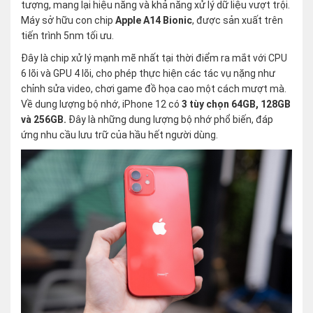
tượng, mang lại hiệu năng và khả năng xử lý dữ liệu vượt trội.
Máy sở hữu con chip
Apple A14 Bionic
, được sản xuất trên
tiến trình 5nm tối ưu.
Đây là chip xử lý mạnh mẽ nhất tại thời điểm ra mắt với CPU
6 lõi và GPU 4 lõi, cho phép thực hiện các tác vụ nặng như
chỉnh sửa video, chơi game đồ họa cao một cách mượt mà.
Về dung lượng bộ nhớ, iPhone 12 có
3 tùy chọn 64GB, 128GB
và 256GB.
Đây là những dung lượng bộ nhớ phổ biến, đáp
ứng nhu cầu lưu trữ của hầu hết người dùng.