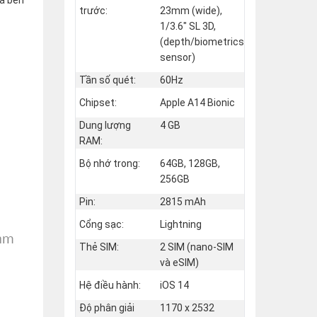
trước:
23mm (wide),
1/3.6" SL 3D,
(depth/biometrics
sensor)
Tần số quét:
60Hz
Chipset:
Apple A14 Bionic
Dung lượng
4 GB
RAM:
Bộ nhớ trong:
64GB, 128GB,
256GB
Pin:
2815 mAh
Cổng sạc:
Lightning
Thẻ SIM:
2 SIM (nano‑SIM
và eSIM)
Hệ điều hành:
iOS 14
Độ phân giải
1170 x 2532