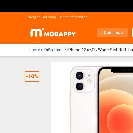
Chuyển
đến
Thông tin Đặt hàng – Order Information
nội
dung
Danh mục
Home
»
Điện thoại
»
iPhone 12 64GB White SIM FREE L
-10%