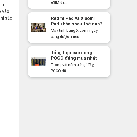
bạn bất ngờ!
eSIM đã...
ên
ờ vào
thị sắc
Redmi Pad và Xiaomi
Pad khác nhau thế nào?
Nên mua dòng nào năm
Máy tính bảng Xiaomi ngày
2026?
càng được nhiều...
Tổng hợp các dòng
POCO đáng mua nhất
năm 2026: Hiệu năng
Trong vài năm trở lại đây,
mạnh, giá cực tốt
POCO đã...