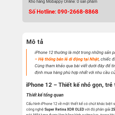
Kho hàng Mobappy Online:
0
sản phẩm
Số Hotline: 090-2668-8868
Mô tả
iPhone 12 thường là một trong những sản ph
– Hệ thống bán lẻ di động tại Nhật
, chiếc 
Cùng tham khảo qua bài viết dưới đây để tìm
định mua hàng phù hợp nhất với nhu cầu c
iPhone 12 – Thiết kế nhỏ gọn, trẻ
Thiết kế tổng quan
Cấu hình iPhone 12 về mặt thiết kế có chút khác biệt 
công nghệ
Super Retina XDR OLED
với độ phân giải
25
nét. Mặt lưng được làm bằng kính cường lực, trong kh