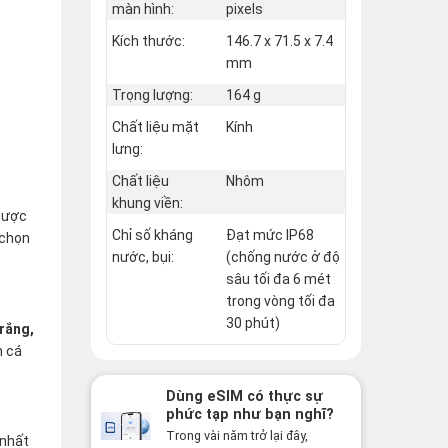
màn hình:
pixels
Kích thước:
146.7 x 71.5 x 7.4
mm
Trọng lượng:
164 g
Chất liệu mặt
Kính
lưng:
Chất liệu
Nhôm
khung viền:
 được
Chỉ số kháng
Đạt mức IP68
 chọn
nước, bụi:
(chống nước ở độ
sâu tối đa 6 mét
trong vòng tối đa
30 phút)
rắng,
h cá
Dùng eSIM có thực sự
phức tạp như bạn nghĩ?
Sự thật có thể khiến
Trong vài năm trở lại đây,
 nhất