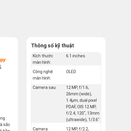
Thông số kỹ thuật
Kích thước
6.1 inches
ppy
màn hình:
ủ.
Công nghệ
OLED
màn hình:
Camera sau:
12 MP, f/1.6,
26mm (wide),
1.4µm, dual pixel
PDAF, OIS 12 MP,
f/2.4, 120˚, 13mm
ụng
(ultrawide), 1/3.6"
và sắc
Camera
12 MP, f/2.2,
và bền