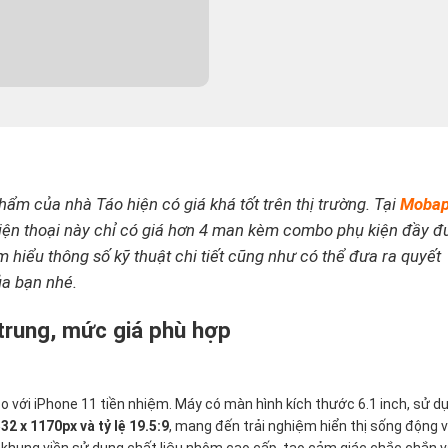
ẩm của nhà Táo hiện có giá khá tốt trên thị trường. Tại
Moba
điện thoại này chỉ có giá hơn 4 man kèm combo phụ kiện đầy đ
 hiểu thông số kỹ thuật chi tiết cũng như có thể đưa ra quyết
ủa bạn nhé.
 trung, mức giá phù hợp
so với iPhone 11 tiền nhiệm. Máy có màn hình kích thước 6.1 inch, sử d
32 x 1170px và tỷ lệ 19.5:9
, mang đến trải nghiệm hiển thị sống động 
i khung viền sử dụng chất liệu nhôm cao cấp, tạo cảm giác chắc chắn 