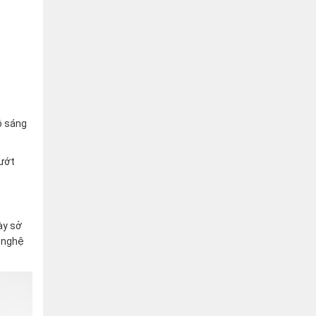
ộ sáng
lướt
ày sở
g nghệ