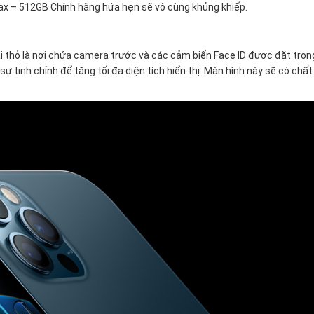
Max – 512GB Chính hãng hứa hẹn sẽ vô cùng khủng khiếp.
ai thỏ là nơi chứa camera trước và các cảm biến Face ID được đặt tro
 sự tinh chỉnh để tăng tối đa diện tích hiển thị. Màn hình này sẽ có chấ