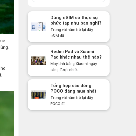
Dùng eSIM có thực sự
phức tạp như bạn nghĩ?
Sự thật có thể khiến
Trong vài năm trở lại đây,
bạn bất ngờ!
eSIM đã...
ame
dùng.
Redmi Pad và Xiaomi
Pad khác nhau thế nào?
Nên mua dòng nào năm
Máy tính bảng Xiaomi ngày
2026?
cho
càng được nhiều...
t.
Tổng hợp các dòng
POCO đáng mua nhất
năm 2026: Hiệu năng
Trong vài năm trở lại đây,
mạnh, giá cực tốt
POCO đã...