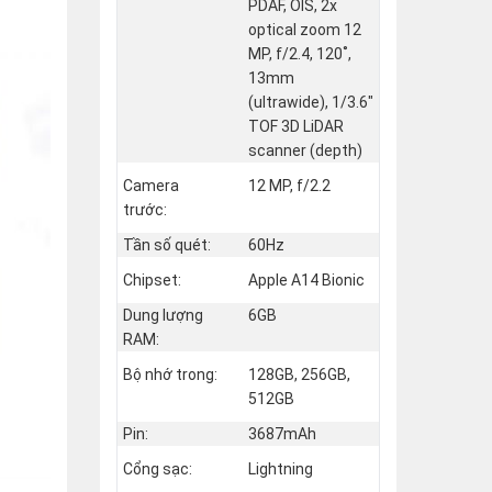
PDAF, OIS, 2x
optical zoom 12
MP, f/2.4, 120˚,
13mm
(ultrawide), 1/3.6"
TOF 3D LiDAR
scanner (depth)
Camera
12 MP, f/2.2
trước:
Tần số quét:
60Hz
Chipset:
Apple A14 Bionic
Dung lượng
6GB
RAM:
Bộ nhớ trong:
128GB, 256GB,
512GB
Pin:
3687mAh
Cổng sạc:
Lightning