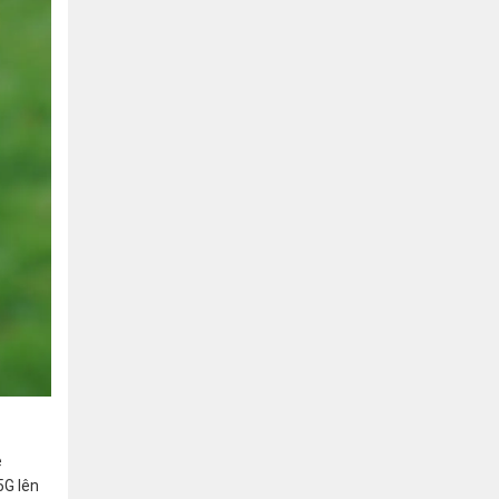
e
5G lên