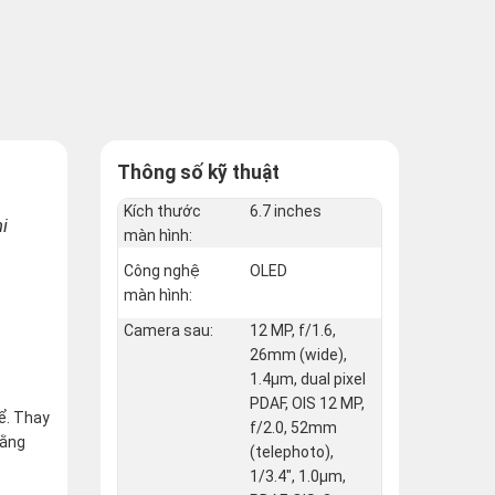
Thông số kỹ thuật
Kích thước
6.7 inches
hi
màn hình:
Công nghệ
OLED
màn hình:
Camera sau:
12 MP, f/1.6,
26mm (wide),
1.4µm, dual pixel
PDAF, OIS 12 MP,
ể. Thay
f/2.0, 52mm
rằng
(telephoto),
1/3.4", 1.0µm,