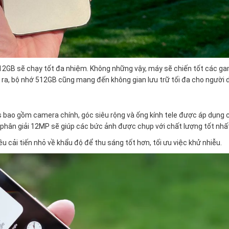
 512GB sẽ chạy tốt đa nhiệm. Không những vậy, máy sẽ chiến tốt các g
i ra, bộ nhớ 512GB cũng mang đến không gian lưu trữ tối đa cho người 
s bao gồm camera chính, góc siêu rộng và ống kính tele được áp dụng 
hân giải 12MP sẽ giúp các bức ảnh được chụp với chất lượng tốt nhấ
u cải tiến nhỏ về khẩu độ để thu sáng tốt hơn, tối ưu việc khử nhiễu.