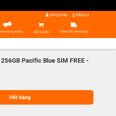
Đăng nhập
Đăng ký
0
ách mong muốn
Theo dõi đơn hàng
GIỎ HÀNG
 256GB Pacific Blue SIM FREE -
Hết hàng