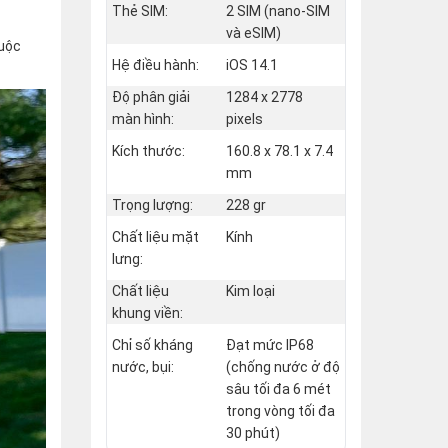
Thẻ SIM:
2 SIM (nano‑SIM
và eSIM)
huộc
Hệ điều hành:
iOS 14.1
Độ phân giải
1284 x 2778
màn hình:
pixels
Kích thước:
160.8 x 78.1 x 7.4
mm
Trọng lượng:
228 gr
Chất liệu mặt
Kính
lưng:
Chất liệu
Kim loại
khung viền:
Chỉ số kháng
Đạt mức IP68
nước, bụi:
(chống nước ở độ
sâu tối đa 6 mét
trong vòng tối đa
30 phút)