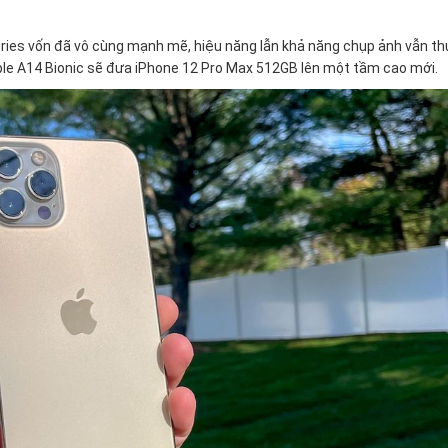
Series vốn đã vô cùng mạnh mẽ, hiệu năng lẫn khả năng chụp ảnh vẫn t
Apple A14 Bionic sẽ đưa iPhone 12 Pro Max 512GB lên một tầm cao mới.