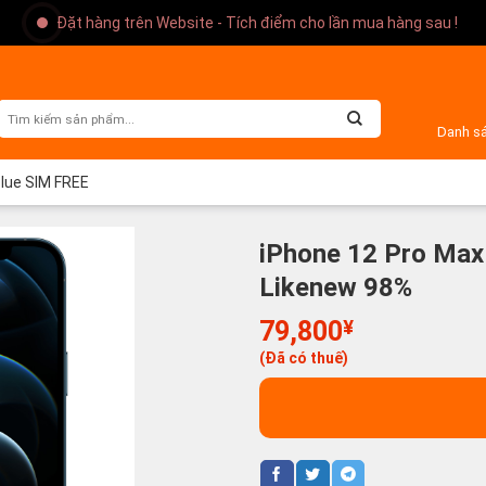
Đặt hàng trên Website - Tích điểm cho lần mua hàng sau !
Danh s
Blue SIM FREE
iPhone 12 Pro Max
Likenew 98%
79,800
¥
(Đã có thuế)