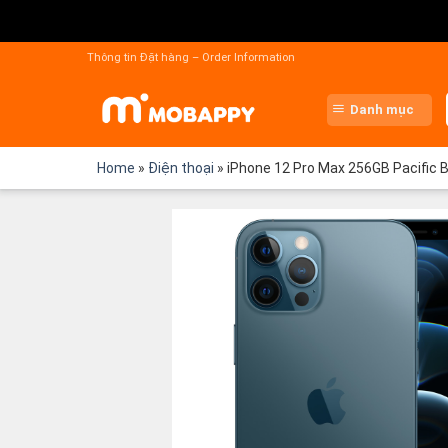
Chuyển
đến
Thông tin Đặt hàng – Order Information
nội
dung
Danh mục
Home
»
Điện thoại
»
iPhone 12 Pro Max 256GB Pacific 