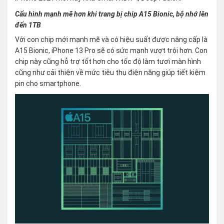
Cấu hình mạnh mẽ hơn khi trang bị chip A15 Bionic, bộ nhớ lên
đến 1TB
Với con chip mới mạnh mẽ và có hiệu suất được nâng cấp là
A15 Bionic, iPhone 13 Pro sẽ có sức mạnh vượt trội hơn. Con
chip này cũng hỗ trợ tốt hơn cho tốc độ làm tươi màn hình
cũng như cải thiện về mức tiêu thụ điện năng giúp tiết kiệm
pin cho smartphone.