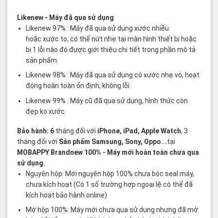
Các thuật ngữ sản phẩm Likenew - Brandnew
Likenew
- Máy đã qua sử dụng
Likenew 97% : Máy đã qua sử dụng xước nhiều
hoặc xước to, có thể nứt nhẹ tại màn hình thiết bị hoặc
bị 1 lỗi nào đó được giới thiệu chi tiết trong phần mô tả
sản phẩm.
Likenew 98% : Máy đã qua sử dụng có xước nhẹ vỏ, hoạt
động hoàn toàn ổn định, không lỗi.
Likenew 99% : Máy cũ đã qua sử dụng, hình thức còn
đẹp ko xước.
Bảo hành: 6
tháng đối với
iPhone, iPad, Apple Watch
, 3
tháng đối với
Sản phẩm Samsung, Sony, Oppo...
tại
MOBAPPY
Brandnew 100%
- Máy mới hoàn toàn chưa qua
sử dụng.
Nguyên hộp: Mới nguyên hộp 100% chưa bóc seal máy,
chưa kích hoạt (Có 1 số trường hợp ngoại lệ có thể đã
kích hoạt bảo hành online)
Mở hộp 100%: Máy mới chưa qua sử dụng nhưng đã mở