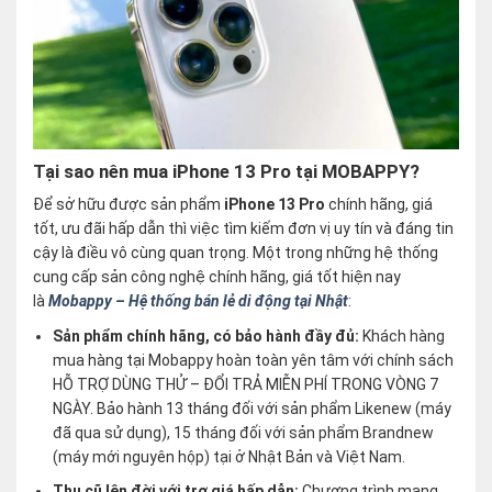
Tại sao nên mua iPhone 13 Pro tại MOBAPPY?
Để sở hữu được sản phẩm
iPhone 13 Pro
chính hãng, giá
tốt, ưu đãi hấp dẫn thì việc tìm kiếm đơn vị uy tín và đáng tin
cậy là điều vô cùng quan trọng. Một trong những hệ thống
cung cấp sản công nghệ chính hãng, giá tốt hiện nay
là
Mobappy – Hệ thống bán lẻ di động tại Nhật
:
Sản phẩm chính hãng, có bảo hành đầy đủ:
Khách hàng
mua hàng tại Mobappy hoàn toàn yên tâm với chính sách
HỖ TRỢ DÙNG THỬ – ĐỔI TRẢ MIỄN PHÍ TRONG VÒNG 7
NGÀY. Bảo hành 13 tháng đối với sản phẩm Likenew (máy
đã qua sử dụng), 15 tháng đối với sản phẩm Brandnew
(máy mới nguyên hộp) tại ở Nhật Bản và Việt Nam.
Thu cũ lên đời với trợ giá hấp dẫn:
Chương trình mang