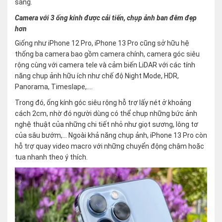
sáng.
Camera với 3 ống kính được cải tiến, chụp ảnh ban đêm đẹp
hơn
Giống như iPhone 12 Pro, iPhone 13 Pro cũng sở hữu hệ
thống ba camera bao gồm camera chính, camera góc siêu
rộng cùng với camera tele và cảm biến LiDAR với các tính
năng chụp ảnh hữu ích như chế độ Night Mode, HDR,
Panorama, Timeslape,….
Trong đó, ống kính góc siêu rộng hỗ trợ lấy nét ở khoảng
cách 2cm, nhờ đó người dùng có thể chụp những bức ảnh
nghệ thuật của những chi tiết nhỏ như giọt sương, lông tơ
của sâu bướm,… Ngoài khả năng chụp ảnh, iPhone 13 Pro còn
hỗ trợ quay video macro với những chuyển động chậm hoặc
tua nhanh theo ý thích.