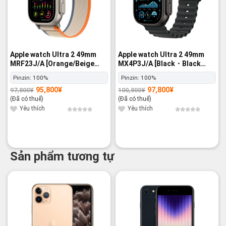
Apple watch Ultra 2 49mm
Apple watch Ultra 2 49mm
MRF23J/A [Orange/Beige
MX4P3J/A [Black・Black
Trail Loop M/L] GPS+Cellular
Ocean Band] GPS+Cellular -
Pinzin:
100%
Pinzin:
100%
- Nguyên hộp
Nguyên hộp
95,800
¥
97,800
¥
97,800
¥
100,800
¥
Giá
Giá
Giá
Giá
gốc
hiện
gốc
hiện
(Đã có thuế)
(Đã có thuế)
là:
tại
là:
tại
97,800¥.
là:
100,800¥.
là:
Yêu thích
Yêu thích
95,800¥.
97,800¥.
Sản phẩm tương tự
-16%
-21%