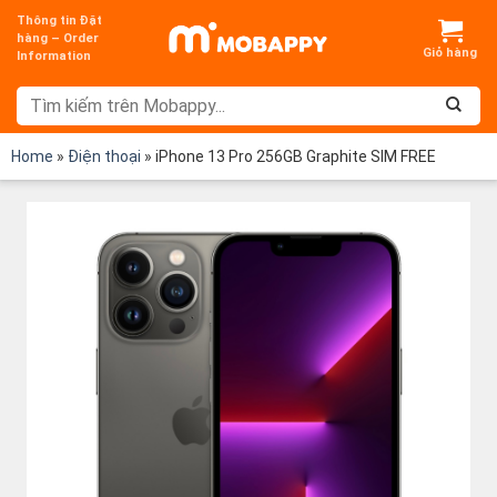
Chuyển
Thông tin Đặt
đến
hàng – Order
Information
nội
dung
Home
»
Điện thoại
»
iPhone 13 Pro 256GB Graphite SIM FREE