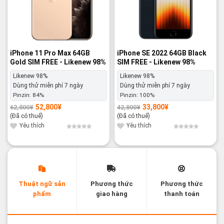
iPhone 11 Pro Max 64GB
iPhone SE 2022 64GB Black
Gold SIM FREE - Likenew 98%
SIM FREE - Likenew 98%
Likenew 98%
Likenew 98%
Dùng thử miễn phí 7 ngày
Dùng thử miễn phí 7 ngày
Pinzin:
84%
Pinzin:
100%
52,800
¥
33,800
¥
62,800
¥
42,800
¥
Giá
Giá
Giá
Giá
gốc
hiện
gốc
hiện
(Đã có thuế)
(Đã có thuế)
là:
tại
là:
tại
62,800¥.
là:
42,800¥.
là:
Yêu thích
Yêu thích
52,800¥.
33,800¥.
Thuật ngữ sản
Phương thức
Phương thức
phẩm
giao hàng
thanh toán