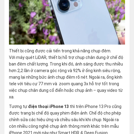
Thiết bị cũng được cải tiến trong khả năng chụp đêm.
Với máy quét LiDAR, thiết bị hỗ trợ chụp chân dung ở chế độ
ban đêm chất lượng. Trong khi đó, ánh sáng được thu nhiều
hơn 2,2 lần ở camera góc rộng và 92% ở ống kinh siêu rộng,
mang lại những bức ảnh chụp đêm rõ nét. Ngoài ra, ống kính
tele với tiêu cự 77 mm và zoom quang 3x hỗ trợ tốt trong
việc chụp chân dung cổ điển hoặc chụp ảnh – quay video từ
xa.
Tương tự
điện thoại iPhone 13
thì trên iPhone 13 Pro cũng
được trang bị chế độ quay phim điện ảnh. Chế độ cho phép
chỉnh sửa các hiệu ứng và chiều sâu khi khi chụp. Ngoài ra
còn nhiều công nghệ chụp ảnh thông minh khác trên mẫu
iPhone 2021 mới này như Smart HDR 4, Deep Fusion.