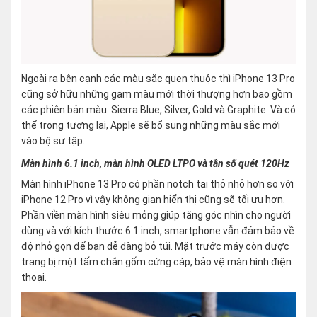
Ngoài ra bên cạnh các màu sắc quen thuộc thì iPhone 13 Pro
cũng sở hữu những gam màu mới thời thượng hơn bao gồm
các phiên bản màu: Sierra Blue, Silver, Gold và Graphite. Và có
thể trong tương lai, Apple sẽ bổ sung những màu sắc mới
vào bộ sư tập.
Màn hình 6.1 inch, màn hình OLED LTPO và tần số quét 120Hz
Màn hình iPhone 13 Pro có phần notch tai thỏ nhỏ hơn so với
iPhone 12 Pro vì vậy không gian hiển thị cũng sẽ tối ưu hơn.
Phần viền màn hình siêu mỏng giúp tăng góc nhìn cho người
dùng và với kích thước 6.1 inch, smartphone vẫn đảm bảo về
độ nhỏ gọn để bạn dễ dàng bỏ túi. Mặt trước máy còn được
trang bị một tấm chắn gốm cứng cáp, bảo vệ màn hình điện
thoại.