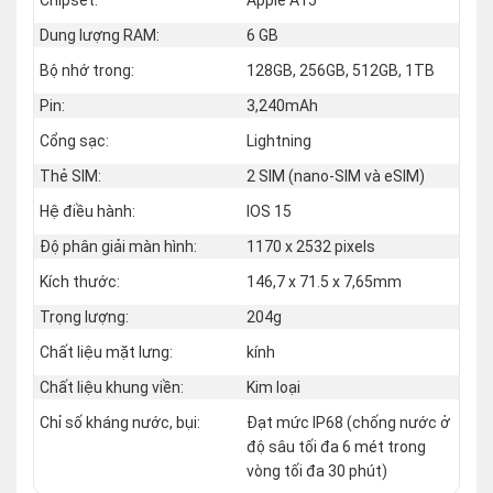
Dung lượng RAM:
6 GB
Bộ nhớ trong:
128GB, 256GB, 512GB, 1TB
Pin:
3,240mAh
Cổng sạc:
Lightning
Thẻ SIM:
2 SIM (nano‑SIM và eSIM)
Hệ điều hành:
IOS 15
Độ phân giải màn hình:
1170 x 2532 pixels
Kích thước:
146,7 x 71.5 x 7,65mm
Trọng lượng:
204g
Chất liệu mặt lưng:
kính
Chất liệu khung viền:
Kim loại
Chỉ số kháng nước, bụi:
Đạt mức IP68 (chống nước ở
độ sâu tối đa 6 mét trong
vòng tối đa 30 phút)