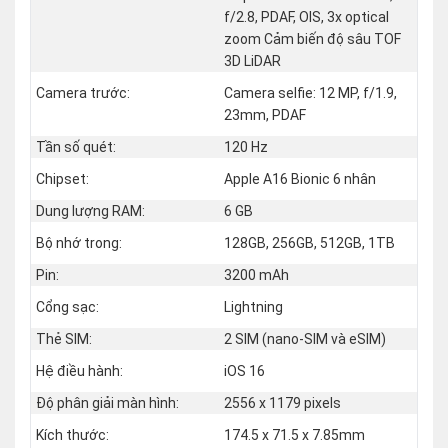
f/2.8, PDAF, OIS, 3x optical
zoom Cảm biến độ sâu TOF
3D LiDAR
Camera trước:
Camera selfie: 12 MP, f/1.9,
23mm, PDAF
Tần số quét:
120 Hz
Chipset:
Apple A16 Bionic 6 nhân
Dung lượng RAM:
6 GB
Bộ nhớ trong:
128GB, 256GB, 512GB, 1TB
Pin:
3200 mAh
Cổng sạc:
Lightning
Thẻ SIM:
2 SIM (nano‑SIM và eSIM)
Hệ điều hành:
iOS 16
Độ phân giải màn hình:
2556 x 1179 pixels
Kích thước:
174.5 x 71.5 x 7.85mm