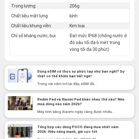
Trọng lượng:
206g
Chất liệu mặt lưng:
kính
Chất liệu khung viền:
Kim loại
Chỉ số kháng nước, bụi:
Đạt mức IP68 (chống nước ở
độ sâu tối đa 6 mét trong
vòng tối đa 30 phút)
Dùng eSIM có thực sự phức tạp như bạn nghĩ? Sự
thật có thể khiến bạn bất ngờ!
Trong vài năm trở lại đây, eSIM đã...
Redmi Pad và Xiaomi Pad khác nhau thế nào? Nên
mua dòng nào năm 2026?
Máy tính bảng Xiaomi ngày càng được nhiều...
Tổng hợp các dòng POCO đáng mua nhất năm
2026: Hiệu năng mạnh, giá cực tốt