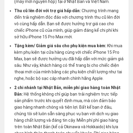
(máy mới nguyên hộp) tại ở Nhật Bản và Việt Nam.
Thu cũ lên đời với trợ giá hấp dẫn:
Chương trình mang
đến trải nghiệm độc đáo với chương trình thu cũ lên đời
vô cùng hấp dẫn. Bạn sẽ được hưởng trợ giá cao cho
chiếc iPhone cũ của mình, giúp giảm đáng kể chi phí khi
sở hữu iPhone 15 Pro Max mới.
Tặng kèm/ Giảm giá sâu cho phụ kiện mua kèm:
Khi mua
kèm phụ kiện tại cửa hàng cùng với chiếc iPhone 15 Pro
Max, bạn sẽ được hưởng ưu đãi hấp dẫn với mức giảm giá
sâu. Như vậy, khách hàng có thể trang bị cho chiếc điện
thoại mới của mình bằng các phụ kiện chất lượng như tai
nghe, hoặc bộ sạc cáp nhanh chính hãng Apple.
2 chi nhánh tại Nhật Bản, miễn phí giao hàng toàn Nhật
Bản:
Hệ thống không chỉ giúp bạn trải nghiệm trực tiếp
sản phẩm trước khi quyết định mua, mà còn đảm bảo
giao hàng nhanh chóng và tiện lợi. Bất kể bạn ở đâu,
chúng tôi sẽ luôn sẵn sàng phục vụ bạn với dịch vụ giao
hàng chất lượng và đáng tin cậy. Miễn phí phí giao hàng
trên toàn Nhật Bản (kể cả Okinawa và Hokkaido) khi lựa