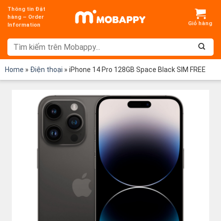
Chuyển
Thông tin Đặt
đến
hàng – Order
Information
nội
dung
Home
»
Điện thoại
»
iPhone 14 Pro 128GB Space Black SIM FREE