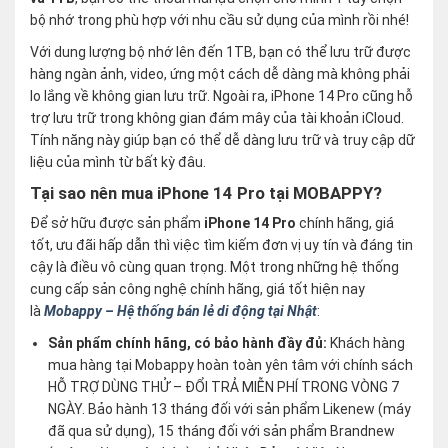
bộ nhớ trong phù hợp với nhu cầu sử dụng của mình rồi nhé!
Với dung lượng bộ nhớ lên đến 1TB, bạn có thể lưu trữ được
hàng ngàn ảnh, video, ứng một cách dễ dàng mà không phải
lo lắng về không gian lưu trữ. Ngoài ra, iPhone 14 Pro cũng hỗ
trợ lưu trữ trong không gian đám mây của tài khoản iCloud.
Tính năng này giúp bạn có thể dễ dàng lưu trữ và truy cập dữ
liệu của mình từ bất kỳ đâu.
Tại sao nên mua iPhone 14 Pro tại MOBAPPY?
Để sở hữu được sản phẩm
iPhone 14 Pro
chính hãng, giá
tốt, ưu đãi hấp dẫn thì việc tìm kiếm đơn vị uy tín và đáng tin
cậy là điều vô cùng quan trọng. Một trong những hệ thống
cung cấp sản công nghệ chính hãng, giá tốt hiện nay
là
Mobappy – Hệ thống bán lẻ di động tại Nhật
:
Sản phẩm chính hãng, có bảo hành đầy đủ:
Khách hàng
mua hàng tại Mobappy hoàn toàn yên tâm với chính sách
HỖ TRỢ DÙNG THỬ – ĐỔI TRẢ MIỄN PHÍ TRONG VÒNG 7
NGÀY. Bảo hành 13 tháng đối với sản phẩm Likenew (máy
đã qua sử dụng), 15 tháng đối với sản phẩm Brandnew