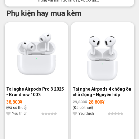
Trong vài năm trở lại đây, POCO đã...
Phụ kiện hay mua kèm
-3%
Tai nghe Airpods Pro 3 2025
Tai nghe Airpods 4 chống ồn
- Brandnew 100%
chủ động - Nguyên hộp
38,800
¥
28,800
¥
29,800
¥
Giá
Giá
gốc
hiện
(Đã có thuế)
(Đã có thuế)
là:
tại
29,800¥.
là:
Yêu thích
Yêu thích
28,800¥.