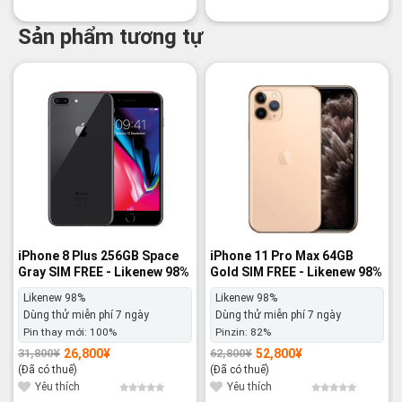
Sản phẩm tương tự
-16%
-16%
iPhone 8 Plus 256GB Space
iPhone 11 Pro Max 64GB
Gray SIM FREE - Likenew 98%
Gold SIM FREE - Likenew 98%
Likenew 98%
Likenew 98%
Dùng thử miễn phí 7 ngày
Dùng thử miễn phí 7 ngày
Pin thay mới:
100%
Pinzin:
82%
26,800
¥
52,800
¥
31,800
¥
62,800
¥
Giá
Giá
Giá
Giá
gốc
hiện
gốc
hiện
(Đã có thuế)
(Đã có thuế)
là:
tại
là:
tại
31,800¥.
là:
62,800¥.
là:
Yêu thích
Yêu thích
26,800¥.
52,800¥.