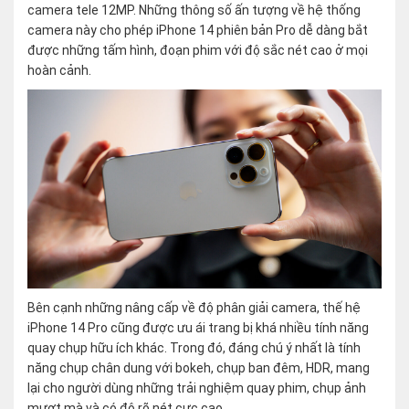
camera tele 12MP. Những thông số ấn tượng về hệ thống
camera này cho phép iPhone 14 phiên bản Pro dễ dàng bắt
được những tấm hình, đoạn phim với độ sắc nét cao ở mọi
hoàn cảnh.
Bên cạnh những nâng cấp về độ phân giải camera, thế hệ
iPhone 14 Pro cũng được ưu ái trang bị khá nhiều tính năng
quay chụp hữu ích khác. Trong đó, đáng chú ý nhất là tính
năng chụp chân dung với bokeh, chụp ban đêm, HDR, mang
lại cho người dùng những trải nghiệm quay phim, chụp ảnh
mượt mà và có độ rõ nét cực cao.