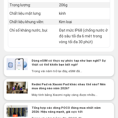
Trọng lượng:
206g
Chất liệu mặt lưng:
kính
Chất liệu khung viền:
Kim loại
Chỉ số kháng nước, bụi:
Đạt mức IP68 (chống nước ở
độ sâu tối đa 6 mét trong
vòng tối đa 30 phút)
Dùng eSIM có thực sự phức tạp như bạn nghĩ? Sự
thật có thể khiến bạn bất ngờ!
Trong vài năm trở lại đây, eSIM đã...
Redmi Pad và Xiaomi Pad khác nhau thế nào? Nên
mua dòng nào năm 2026?
Máy tính bảng Xiaomi ngày càng được nhiều...
Tổng hợp các dòng POCO đáng mua nhất năm
2026: Hiệu năng mạnh, giá cực tốt