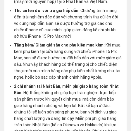
(máy mới nguyên hộp) tại ở Nhật Bản và Việt Nam.
Thu cũ lên đời với trợ giá hấp dẫn:
Chương trình mang
đến trải nghiệm độc đáo với chương trình thu cũ lên đời
vô cùng hấp dẫn. Bạn sẽ được hưởng trợ giá cao cho
chiếc iPhone cũ của mình, giúp giảm đáng kể chi phí khi
sở hữu iPhone 15 Pro Max mới.
Tặng kèm/ Giảm giá sâu cho phụ kiện mua kèm:
Khi mua
kèm phụ kiện tại cửa hàng cùng với chiếc iPhone 15 Pro
Max, bạn sẽ được hưởng ưu đãi hấp dẫn với mức giảm giá
sâu. Như vậy, khách hàng có thể trang bị cho chiếc điện
thoại mới của mình bằng các phụ kiện chất lượng như tai
nghe, hoặc bộ sạc cáp nhanh chính hãng Apple.
2 chi nhánh tại Nhật Bản, miễn phí giao hàng toàn Nhật
Bản:
Hệ thống không chỉ giúp bạn trải nghiệm trực tiếp
sản phẩm trước khi quyết định mua, mà còn đảm bảo
giao hàng nhanh chóng và tiện lợi. Bất kể bạn ở đâu,
chúng tôi sẽ luôn sẵn sàng phục vụ bạn với dịch vụ giao
hàng chất lượng và đáng tin cậy. Miễn phí phí giao hàng
trên toàn Nhật Bản (kể cả Okinawa và Hokkaido) khi lựa