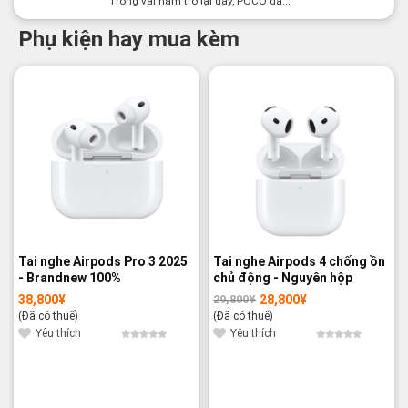
Trong vài năm trở lại đây, POCO đã...
Phụ kiện hay mua kèm
-3%
Tai nghe Airpods Pro 3 2025
Tai nghe Airpods 4 chống ồn
- Brandnew 100%
chủ động - Nguyên hộp
38,800
¥
28,800
¥
29,800
¥
Giá
Giá
gốc
hiện
(Đã có thuế)
(Đã có thuế)
là:
tại
29,800¥.
là:
Yêu thích
Yêu thích
28,800¥.