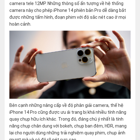
camera tele 12MP. Những thông số ấn tượng về hệ thống
camera này cho phép iPhone 14 phiên bản Pro dễ dàng bắt
được những tấm hình, đoạn phim với độ sắc nét cao ở mọi
hoàn cảnh.
Bên cạnh những nâng cấp về độ phân giải camera, thế hệ
iPhone 14 Pro cũng được ưu ái trang bị khá nhiều tính năng
quay chụp hữu ích khác. Trong đó, đáng chú ý nhất là tính
năng chụp chân dung với bokeh, chụp ban đêm, HDR, mang
lại cho người dùng những trải nghiệm quay phim, chụp ảnh
mượt mà và có độ rõ nét cực cao.