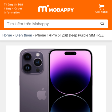
Chuyển
Thông tin Đặt
đến
hàng – Order
Information
nội
dung
Home
»
Điện thoại
»
iPhone 14 Pro 512GB Deep Purple SIM FREE