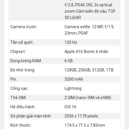
f/2.8, PDAF, OIS, 3x optical
zoom Cảm biến độ sâu TOF
3D LiDAR
Camera trước:
Camera selfie: 12 MP, f/1.9,
23mm, PDAF
Tần số quét:
120 Hz
Chipset:
Apple A16 Bionic 6 nhân
Dung lượng RAM:
6 GB
Bộ nhớ trong:
128GB, 256GB, 512GB, 1TB
Pin:
3200 mAh
Cổng sạc:
Lightning
Thẻ SIM:
2 SIM (nano‑SIM và eSIM)
Hệ điều hành:
iOS 16
Độ phân giải màn hình:
2556 x 1179 pixels
Kích thước:
174.5 x 71.5 x 7.85mm