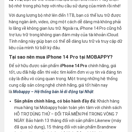
bộ nhớ trong phù hợp với nhu cầu sử dụng của mình rồi nhé!
Với dung lượng bộ nhớ lên đến 1TB, bạn có thể lưu trữ được
hàng ngàn ảnh, video, ứng một cách dễ dàng mà không phải
lo lắng về không gian lưu trữ. Ngoài ra, iPhone 14 Pro cũng hỗ
trợ lưu trữ trong không gian đám mây của tài khoản iCloud.
Tính năng này giúp bạn có thể dễ dàng lưu trữ và truy cập dữ
liệu của mình từ bất kỳ đâu.
Tại sao nên mua iPhone 14 Pro tại MOBAPPY?
Để sở hữu được sản phẩm
iPhone 14 Pro
chính hãng, giá
tốt, ưu đãi hấp dẫn thì việc tìm kiếm đơn vị uy tín và đáng tin
cậy là điều vô cùng quan trọng. Một trong những hệ thống
cung cấp sản công nghệ chính hãng, giá tốt hiện nay
là
Mobappy – Hệ thống bán lẻ di động tại Nhật
:
Sản phẩm chính hãng, có bảo hành đầy đủ:
Khách hàng
mua hàng tại Mobappy hoàn toàn yên tâm với chính sách
HỖ TRỢ DÙNG THỬ – ĐỔI TRẢ MIỄN PHÍ TRONG VÒNG 7
NGÀY. Bảo hành 13 tháng đối với sản phẩm Likenew (máy
đã qua sử dụng), 15 tháng đối với sản phẩm Brandnew