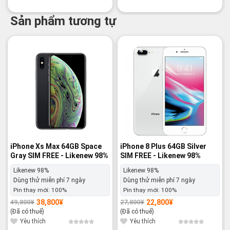
Sản phẩm tương tự
-22%
-18%
iPhone Xs Max 64GB Space
iPhone 8 Plus 64GB Silver
Gray SIM FREE - Likenew 98%
SIM FREE - Likenew 98%
Likenew 98%
Likenew 98%
Dùng thử miễn phí 7 ngày
Dùng thử miễn phí 7 ngày
Pin thay mới:
100%
Pin thay mới:
100%
38,800
¥
22,800
¥
49,800
¥
27,800
¥
Giá
Giá
Giá
Giá
gốc
hiện
gốc
hiện
(Đã có thuế)
(Đã có thuế)
là:
tại
là:
tại
49,800¥.
là:
27,800¥.
là:
Yêu thích
Yêu thích
38,800¥.
22,800¥.