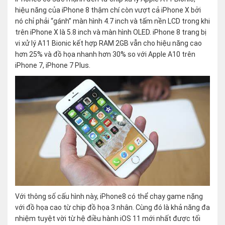
hiệu năng của iPhone 8 thậm chí còn vượt cả iPhone X bởi
nó chỉ phải “gánh” màn hình 4.7 inch và tấm nền LCD trong khi
trên iPhone X là 5.8 inch và màn hình OLED. iPhone 8 trang bị
vi xử lý A11 Bionic kết hợp RAM 2GB vẫn cho hiệu năng cao
hơn 25% và đồ họa nhanh hơn 30% so với Apple A10 trên
iPhone 7, iPhone 7 Plus.
Với thông số cấu hình này, iPhone8 có thể chạy game nặng
với đồ họa cao từ chip đồ họa 3 nhân. Cùng đó là khả năng đa
nhiệm tuyệt vời từ hệ điều hành iOS 11 mới nhất được tối