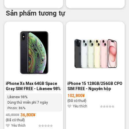
Sản phẩm tương tự
-20%
-14%
iPhone Xs Max 64GB Space
iPhone 15 128GB/256GB CPO
Gray SIM FREE - Likenew 98%
SIM FREE - Nguyên hộp
102,800
¥
Likenew 98%
(Đã có thuế)
Dùng thử miễn phí 7 ngày
Yêu thích
Pinzin:
86%
36,800
¥
45,800
¥
Giá
Giá
gốc
hiện
(Đã có thuế)
là:
tại
45,800¥.
là:
Yêu thích
36,800¥.