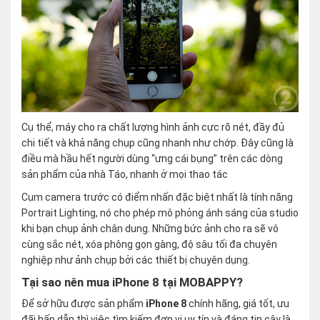
Cụ thể, máy cho ra chất lượng hình ảnh cực rõ nét, đầy đủ
chi tiết và khả năng chụp cũng nhanh như chớp. Đây cũng là
điều mà hầu hết người dùng “ưng cái bụng” trên các dòng
sản phẩm của nhà Táo, nhanh ở mọi thao tác
Cụm camera trước có điểm nhấn đặc biệt nhất là tính năng
Portrait Lighting, nó cho phép mô phỏng ánh sáng của studio
khi bạn chụp ảnh chân dung. Những bức ảnh cho ra sẽ vô
cùng sắc nét, xóa phông gọn gàng, độ sâu tối đa chuyên
nghiệp như ảnh chụp bởi các thiết bị chuyên dụng.
Tại sao nên mua iPhone 8 tại MOBAPPY?
Để sở hữu được sản phẩm
iPhone 8
chính hãng, giá tốt, ưu
đãi hấp dẫn thì việc tìm kiếm đơn vị uy tín và đáng tin cậy là