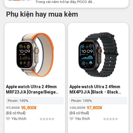
Trong vài năm trở lại đây, POCO đã...
Phụ kiện hay mua kèm
-2%
-3%
Apple watch Ultra 2 49mm
Apple watch Ultra 2 49mm
MRF23J/A [Orange/Beige
MX4P3J/A [Black・Black
Trail Loop M/L] GPS+Cellular
Ocean Band] GPS+Cellular -
Pinzin:
100%
Pinzin:
100%
- Nguyên hộp
Nguyên hộp
95,800
¥
97,800
¥
97,800
¥
100,800
¥
Giá
Giá
Giá
Giá
gốc
hiện
gốc
hiện
(Đã có thuế)
(Đã có thuế)
là:
tại
là:
tại
97,800¥.
là:
100,800¥.
là:
Yêu thích
Yêu thích
95,800¥.
97,800¥.