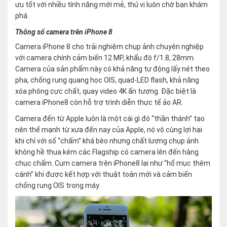
ưu tốt với nhiều tính năng mới mẻ, thú vị luôn chờ bạn khám
phá.
Thông số camera trên iPhone 8
Camera iPhone 8 cho trải nghiệm chụp ảnh chuyên nghiệp
với camera chính cảm biến 12 MP, khẩu độ f/1.8, 28mm.
Camera của sản phẩm này có khả năng tự động lấy nét theo
pha, chống rung quang học OIS, quad-LED flash, khả năng
xóa phông cực chất, quay video 4K ấn tượng. Đặc biệt là
camera iPhone8 còn hỗ trợ trình diễn thực tế ảo AR.
Camera đến từ Apple luôn là một cái gì đó “thần thánh” tạo
nên thế mạnh từ xưa đến nay của Apple, nó vô cùng lợi hại
khi chỉ với số “chấm” khá bèo nhưng chất lượng chụp ảnh
không hề thua kém các Flagship có camera lên đến hàng
chục chấm. Cụm camera trên iPhone8 lại như “hổ mục thêm
cánh” khi được kết hợp với thuật toán mới và cảm biến
chống rung OIS trong máy.