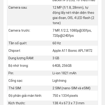
Camera sau:
12 MP (f/1.8, 28mm), tự
động lấy nét nhận diện theo
giai đoạn, OIS, 4 LED flash (2
tone)
Camera trước:
7 MP, f/2.2, 1080p@30fps,
720p@240fps
Tần số quét:
60 Hz
Chipset:
Apple A11 Bionic APL1W72
Dung lượng RAM:
3 GB
Bộ nhớ trong:
64GB, 256GB
Pin:
Li-ion 1821 mAh
Cổng sạc:
Lightning
Thẻ SIM:
2 SIM (nano‑SIM và eSIM)
Độ phân giải màn hình:
750 x 1334 pixels
Kích thước:
138.4 x 67.3 x 7.3 mm