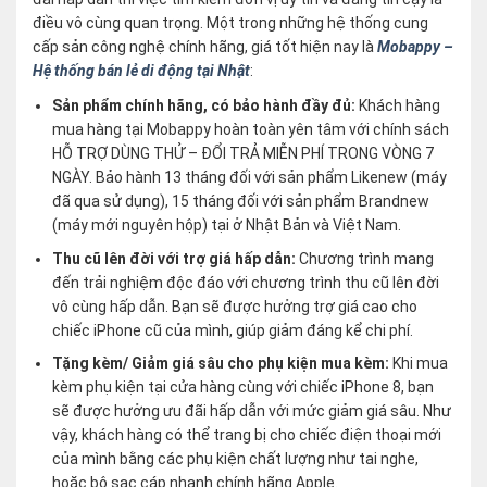
điều vô cùng quan trọng. Một trong những hệ thống cung
cấp sản công nghệ chính hãng, giá tốt hiện nay là
Mobappy –
Hệ thống bán lẻ di động tại Nhật
:
Sản phẩm chính hãng, có bảo hành đầy đủ:
Khách hàng
mua hàng tại Mobappy hoàn toàn yên tâm với chính sách
HỖ TRỢ DÙNG THỬ – ĐỔI TRẢ MIỄN PHÍ TRONG VÒNG 7
NGÀY. Bảo hành 13 tháng đối với sản phẩm Likenew (máy
đã qua sử dụng), 15 tháng đối với sản phẩm Brandnew
(máy mới nguyên hộp) tại ở Nhật Bản và Việt Nam.
Thu cũ lên đời với trợ giá hấp dẫn:
Chương trình mang
đến trải nghiệm độc đáo với chương trình thu cũ lên đời
vô cùng hấp dẫn. Bạn sẽ được hưởng trợ giá cao cho
chiếc iPhone cũ của mình, giúp giảm đáng kể chi phí.
Tặng kèm/ Giảm giá sâu cho phụ kiện mua kèm:
Khi mua
kèm phụ kiện tại cửa hàng cùng với chiếc iPhone 8, bạn
sẽ được hưởng ưu đãi hấp dẫn với mức giảm giá sâu. Như
vậy, khách hàng có thể trang bị cho chiếc điện thoại mới
của mình bằng các phụ kiện chất lượng như tai nghe,
hoặc bộ sạc cáp nhanh chính hãng Apple.