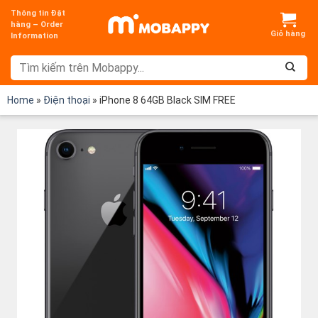
Chuyển
Thông tin Đặt
đến
hàng – Order
Information
nội
dung
Home
»
Điện thoại
»
iPhone 8 64GB Black SIM FREE