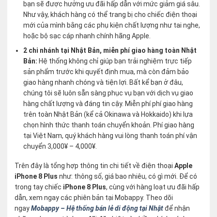
bạn sẽ được hưởng ưu đãi hấp dẫn với mức giảm giá sâu.
Như vậy, khách hàng có thể trang bị cho chiếc điện thoại
mới của mình bằng các phụ kiện chất lượng như tai nghe,
hoặc bộ sạc cáp nhanh chính hãng Apple.
2 chi nhánh tại Nhật Bản, miễn phí giao hàng toàn Nhật
Bản:
Hệ thống không chỉ giúp bạn trải nghiệm trực tiếp
sản phẩm trước khi quyết định mua, mà còn đảm bảo
giao hàng nhanh chóng và tiện lợi. Bất kể bạn ở đâu,
chúng tôi sẽ luôn sẵn sàng phục vụ bạn với dịch vụ giao
hàng chất lượng và đáng tin cậy. Miễn phí phí giao hàng
trên toàn Nhật Bản (kể cả Okinawa và Hokkaido) khi lựa
chọn hình thức thanh toán chuyển khoản. Phí giao hàng
tại Việt Nam, quý khách hàng vui lòng thanh toán phí vận
chuyển 3,000¥ – 4,000¥.
Trên đây là tổng hợp thông tin chi tiết về điện thoại
Apple
iPhone 8 Plus
như: thông số, giá bao nhiêu, có gì mới. Để có
trong tay chiếc
iPhone 8 Plus
, cùng với hàng loạt ưu đãi hấp
dẫn, xem ngay các phiên bản tại Mobappy. Theo dõi
ngay
Mobappy – Hệ thống bán lẻ di động tại Nhật
để nhận