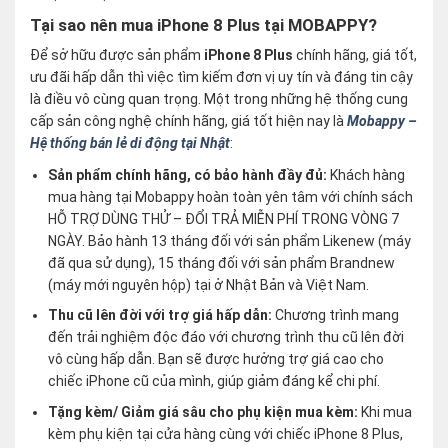
Tại sao nên mua iPhone 8 Plus tại MOBAPPY?
Để sở hữu được sản phẩm
iPhone 8 Plus
chính hãng, giá tốt,
ưu đãi hấp dẫn thì việc tìm kiếm đơn vị uy tín và đáng tin cậy
là điều vô cùng quan trọng. Một trong những hệ thống cung
cấp sản công nghệ chính hãng, giá tốt hiện nay là
Mobappy –
Hệ thống bán lẻ di động tại Nhật
:
Sản phẩm chính hãng, có bảo hành đầy đủ:
Khách hàng
mua hàng tại Mobappy hoàn toàn yên tâm với chính sách
HỖ TRỢ DÙNG THỬ – ĐỔI TRẢ MIỄN PHÍ TRONG VÒNG 7
NGÀY. Bảo hành 13 tháng đối với sản phẩm Likenew (máy
đã qua sử dụng), 15 tháng đối với sản phẩm Brandnew
(máy mới nguyên hộp) tại ở Nhật Bản và Việt Nam.
Thu cũ lên đời với trợ giá hấp dẫn:
Chương trình mang
đến trải nghiệm độc đáo với chương trình thu cũ lên đời
vô cùng hấp dẫn. Bạn sẽ được hưởng trợ giá cao cho
chiếc iPhone cũ của mình, giúp giảm đáng kể chi phí.
Tặng kèm/ Giảm giá sâu cho phụ kiện mua kèm:
Khi mua
kèm phụ kiện tại cửa hàng cùng với chiếc iPhone 8 Plus,