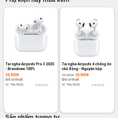
-3%
Tai nghe Airpods Pro 3 2025
Tai nghe Airpods 4 chống ồn
- Brandnew 100%
chủ động - Nguyên hộp
38,800
¥
28,800
¥
29,800
¥
Giá
Giá
gốc
hiện
(Đã có thuế)
(Đã có thuế)
là:
tại
29,800¥.
là:
Yêu thích
Yêu thích
28,800¥.
Sản phẩm tương tự