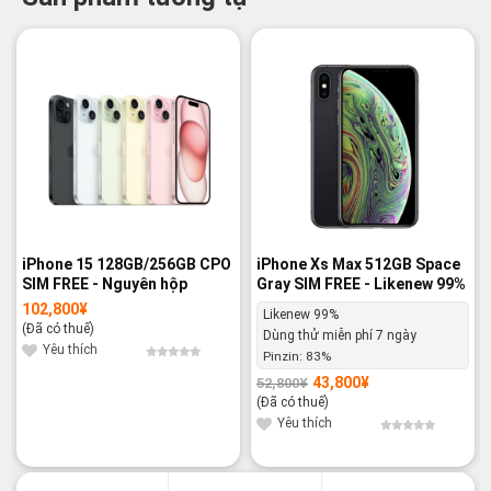
-14%
-17%
iPhone 15 128GB/256GB CPO
iPhone Xs Max 512GB Space
SIM FREE - Nguyên hộp
Gray SIM FREE - Likenew 99%
102,800
¥
Likenew 99%
(Đã có thuế)
Dùng thử miễn phí 7 ngày
Yêu thích
Pinzin:
83%
43,800
¥
52,800
¥
Giá
Giá
gốc
hiện
(Đã có thuế)
là:
tại
52,800¥.
là:
Yêu thích
43,800¥.