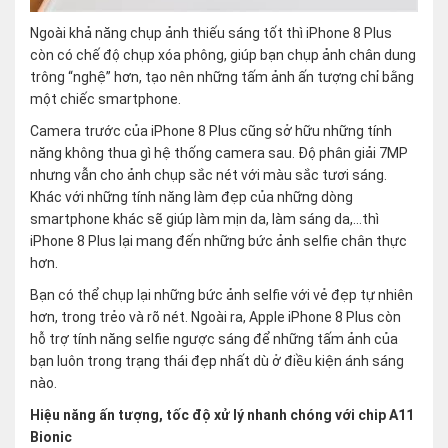
Ngoài khả năng chụp ảnh thiếu sáng tốt thì iPhone 8 Plus
còn có chế độ chụp xóa phông, giúp bạn chụp ảnh chân dung
trông “nghệ” hơn, tạo nên những tấm ảnh ấn tượng chỉ bằng
một chiếc smartphone.
Camera trước của iPhone 8 Plus cũng sở hữu những tính
năng không thua gì hệ thống camera sau. Độ phân giải 7MP
nhưng vẫn cho ảnh chụp sắc nét với màu sắc tươi sáng.
Khác với những tính năng làm đẹp của những dòng
smartphone khác sẽ giúp làm mịn da, làm sáng da,…thì
iPhone 8 Plus lại mang đến những bức ảnh selfie chân thực
hơn.
Bạn có thể chụp lại những bức ảnh selfie với vẻ đẹp tự nhiên
hơn, trong trẻo và rõ nét. Ngoài ra, Apple iPhone 8 Plus còn
hỗ trợ tính năng selfie ngược sáng để những tấm ảnh của
bạn luôn trong trạng thái đẹp nhất dù ở điều kiện ánh sáng
nào.
Hiệu năng ấn tượng, tốc độ xử lý nhanh chóng với chip A11
Bionic