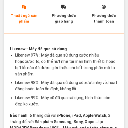
Thuật ngữ sản
Phương thức
Phương thức
phẩm
giao hàng
thanh toán
Các thuật ngữ sản phẩm Likenew - Brandnew
Likenew
- Máy đã qua sử dụng
Likenew 97% : Máy đã qua sử dụng xước nhiều
hoặc xước to, có thể nứt nhẹ tại màn hình thiết bị hoặc
bị 1 lỗi nào đó được giới thiệu chi tiết trong phần mô tả
sản phẩm.
Likenew 98% : Máy đã qua sử dụng có xước nhẹ vỏ, hoạt
động hoàn toàn ổn định, không lỗi.
Likenew 99% : Máy cũ đã qua sử dụng, hình thức còn
đẹp ko xước.
Bảo hành: 6
tháng đối với
iPhone, iPad, Apple Watch
, 3
tháng đối với
Sản phẩm Samsung, Sony, Oppo...
tại
MOBAPPY
Brandnew 100%
- Máy mới hoàn toàn chưa qua