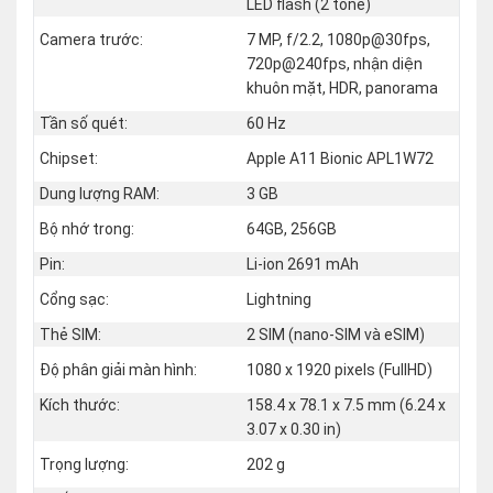
LED flash (2 tone)
Camera trước:
7 MP, f/2.2, 1080p@30fps,
720p@240fps, nhận diện
khuôn mặt, HDR, panorama
Tần số quét:
60 Hz
Chipset:
Apple A11 Bionic APL1W72
Dung lượng RAM:
3 GB
Bộ nhớ trong:
64GB, 256GB
Pin:
Li-ion 2691 mAh
Cổng sạc:
Lightning
Thẻ SIM:
2 SIM (nano‑SIM và eSIM)
Độ phân giải màn hình:
1080 x 1920 pixels (FullHD)
Kích thước:
158.4 x 78.1 x 7.5 mm (6.24 x
3.07 x 0.30 in)
Trọng lượng:
202 g