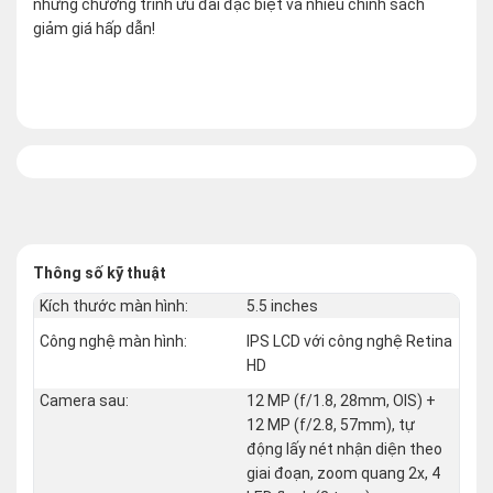
những chương trình ưu đãi đặc biệt và nhiều chính sách
giảm giá hấp dẫn!
Thông số kỹ thuật
Kích thước màn hình:
5.5 inches
Công nghệ màn hình:
IPS LCD với công nghệ Retina
HD
Camera sau:
12 MP (f/1.8, 28mm, OIS) +
12 MP (f/2.8, 57mm), tự
động lấy nét nhận diện theo
giai đoạn, zoom quang 2x, 4