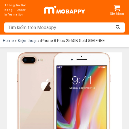
Chuyển
Thông tin Đặt
đến
hàng – Order
Information
nội
dung
Home
»
Điện thoại
»
iPhone 8 Plus 256GB Gold SIM FREE