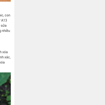
ic, con
ờ A13
h sửa
g nhiều
nh xóa
nh xác,
xóa