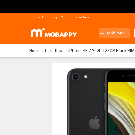
Chuyển
đến
Thông tin Đặt hàng – Order Information
nội
dung
Danh mục
Home
»
Điện thoại
»
iPhone SE 2 2020 128GB Black SIM