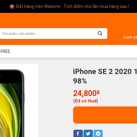
Đặt hàng trên Website - Tích điểm cho lần mua hàng sau !
Danh s
 FREE
iPhone SE 2 2020 
98%
24,800
¥
(Đã có thuế)