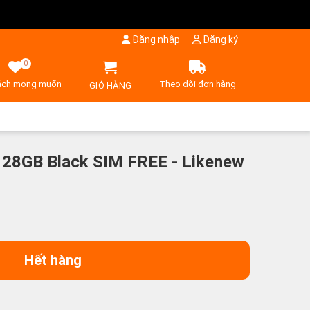
Đăng nhập
Đăng ký
0
ách mong muốn
Theo dõi đơn hàng
GIỎ HÀNG
128GB Black SIM FREE - Likenew
Hết hàng