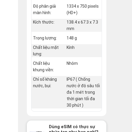
Độ phân giải
1334 x 750 pixels
màn hình:
(HD+)
Kích thước:
138.4 x 67.3 x 7.3
mm
Trọng lượng:
148 g
Chất liệu mặt
Kính
lưng:
Chất liệu
Nhôm
khung viền:
Chỉ số kháng
IP67 ( Chống
nước, bụi:
nước ở độ sâu tối
đa 1 mét trong
thời gian tối đa
30 phút )
Dùng eSIM có thực sự