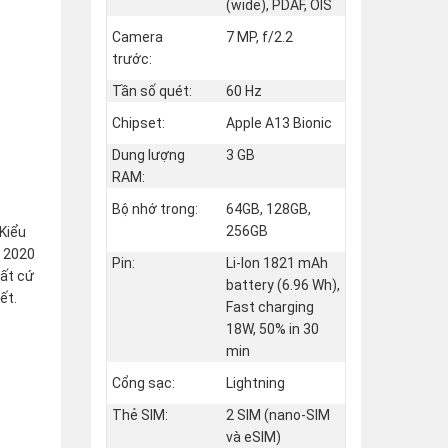
(wide), PDAF, OIS
Camera
7 MP, f/2.2
trước:
Tần số quét:
60 Hz
Chipset:
Apple A13 Bionic
Dung lượng
3 GB
RAM:
Bộ nhớ trong:
64GB, 128GB,
256GB
Kiểu
E 2020
Pin:
Li-Ion 1821 mAh
bất cứ
battery (6.96 Wh),
ết.
Fast charging
18W, 50% in 30
min
Cổng sạc:
Lightning
Thẻ SIM:
2 SIM (nano‑SIM
và eSIM)