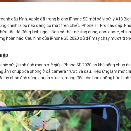
ạnh cấu hình. Apple đã trang bị cho iPhone SE mới bộ vi xử lý A13 Bion
ng chính là bộ não đang có mặt trên chiếc iPhone 11 Pro cao cấp. Nh
 hữu tốc độ đáng kinh ngạc. Bạn có thể mở ứng dụng, chơi game, chỉn
 ứng hoàn hảo. Cấu hình của iPhone SE 2020 đủ để máy chạy mượt tron
hiệp
 Bionic xử lý hình ảnh mạnh mẽ giúp iPhone SE 2020 có khả năng chụp ả
ăng ảnh chụp xóa phông ở cả camera trước và sau. Hiệu ứng làm mờ chí
6 tùy chọn ánh sáng chuẩn studio, mang đến cho bạn những bức hình 