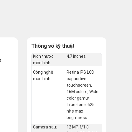
Thông số kỹ thuật
Kích thước
4.7 inches
p
màn hình:
Công nghệ
Retina IPS LCD
màn hình:
capacitive
touchscreen,
16M colors, Wide
color gamut,
True-tone, 625
nits max
brightness
Camera sau:
12 MP, f/1.8