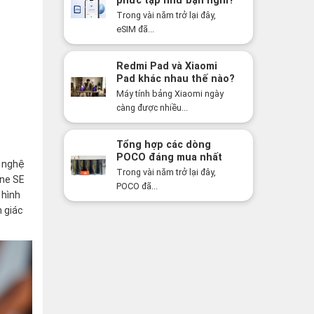
phức tạp như bạn nghĩ?
Sự thật có thể khiến
Trong vài năm trở lại đây,
bạn bất ngờ!
eSIM đã...
Redmi Pad và Xiaomi
Pad khác nhau thế nào?
Nên mua dòng nào năm
Máy tính bảng Xiaomi ngày
2026?
càng được nhiều...
Tổng hợp các dòng
POCO đáng mua nhất
g nghệ
năm 2026: Hiệu năng
Trong vài năm trở lại đây,
one SE
mạnh, giá cực tốt
POCO đã...
 hình
 giác