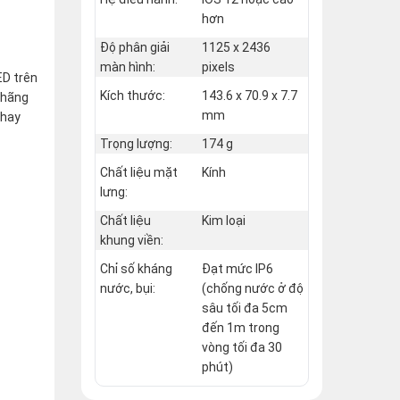
hơn
Độ phân giải
1125 x 2436
màn hình:
pixels
ED trên
Kích thước:
143.6 x 70.9 x 7.7
 hãng
mm
 hay
Trọng lượng:
174 g
Chất liệu mặt
Kính
lưng:
Chất liệu
Kim loại
khung viền:
Chỉ số kháng
Đạt mức IP6
nước, bụi:
(chống nước ở độ
sâu tối đa 5cm
đến 1m trong
vòng tối đa 30
phút)