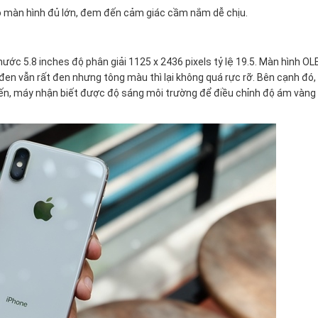
ó màn hình đủ lớn, đem đến cảm giác cầm nắm dễ chịu.
ớc 5.8 inches độ phân giải 1125 x 2436 pixels tỷ lệ 19.5. Màn hình OL
en vẫn rất đen nhưng tông màu thì lại không quá rực rỡ. Bên cạnh đó,
ến, máy nhận biết được độ sáng môi trường để điều chỉnh độ ám vàng