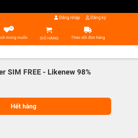
Đăng nhập
Đăng ký
0
ách mong muốn
Theo dõi đơn hàng
GIỎ HÀNG
ver SIM FREE - Likenew 98%
Hết hàng