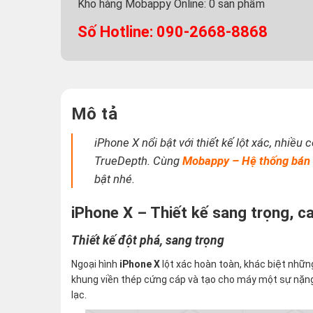
Kho hàng Mobappy Online:
0
sản phẩm
Số Hotline: 090-2668-8868
Mô tả
iPhone X nổi bật với thiết kế lột xác, nhiề
TrueDepth. Cùng
Mobappy – Hệ thống bán l
bật nhé.
iPhone X – Thiết kế sang trọng, 
Thiết kế đột phá, sang trọng
Ngoại hình
iPhone X
lột xác hoàn toàn, khác biệt nhữn
khung viền thép cứng cáp và tạo cho máy một sự nặn
lạc.