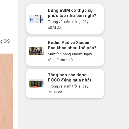
Dùng eSIM có thực sự
phức tạp như bạn nghĩ?
Sự thật có thể khiến
Trong vài năm trở lại đây,
bạn bất ngờ!
eSIM đã...
g OIS,
Redmi Pad và Xiaomi
Pad khác nhau thế nào?
Nên mua dòng nào năm
Máy tính bảng Xiaomi ngày
2026?
càng được nhiều...
Tổng hợp các dòng
POCO đáng mua nhất
năm 2026: Hiệu năng
Trong vài năm trở lại đây,
mạnh, giá cực tốt
POCO đã...