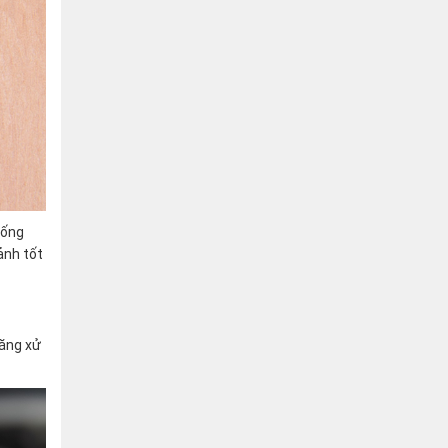
hống
ảnh tốt
năng xử