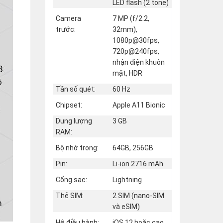
LED flash (2 tone)
Camera
7 MP (f/2.2,
trước:
32mm),
1080p@30fps,
720p@240fps,
nhận diện khuôn
mặt, HDR
Tần số quét:
60 Hz
Chipset:
Apple A11 Bionic
Dung lượng
3 GB
RAM:
Bộ nhớ trong:
64GB, 256GB
Pin:
Li-ion 2716 mAh
Cổng sạc:
Lightning
Thẻ SIM:
2 SIM (nano‑SIM
và eSIM)
Hệ điều hành:
iOS 12 hoặc cao