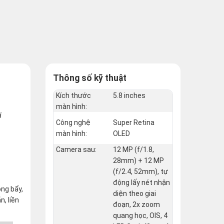
Thông số kỹ thuật
Kích thước
5.8 inches
màn hình:
i
Công nghệ
Super Retina
màn hình:
OLED
Camera sau:
12 MP (f/1.8,
28mm) + 12 MP
(f/2.4, 52mm), tự
động lấy nét nhận
óng bẩy,
diện theo giai
, liền
đoạn, 2x zoom
quang học, OIS, 4