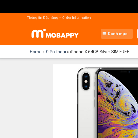
Chuyển
đến
Thông tin Đặt hàng – Order Information
nội
dung
Danh mục
Home
»
Điện thoại
»
iPhone X 64GB Silver SIM FREE