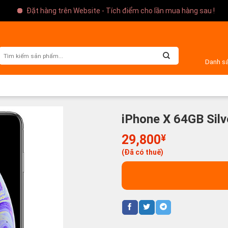
Đặt hàng trên Website - Tích điểm cho lần mua hàng sau !
Danh s
iPhone X 64GB Sil
29,800
¥
(Đã có thuế)