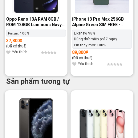
Oppo Reno 13A RAM 8GB /
iPhone 13 Pro Max 256GB
ROM 128GB Luminous Navy
Alpine Green SIM FREE -
SIM FREE - Nguyên hộp
Likenew 98%
Pinzin:
100%
Likenew 98%
Dùng thử miễn phí 7 ngày
37,800
¥
Pin thay mới:
100%
(Đã có thuế)
Yêu thích
89,800
¥
(Đã có thuế)
Yêu thích
Sản phẩm tương tự
-23%
-14%