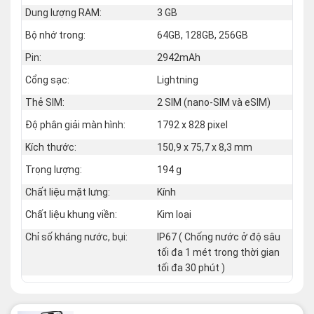
Dung lượng RAM:
3 GB
Bộ nhớ trong:
64GB, 128GB, 256GB
Pin:
2942mAh
Cổng sạc:
Lightning
Thẻ SIM:
2 SIM (nano‑SIM và eSIM)
Độ phân giải màn hình:
1792 x 828 pixel
Kích thước:
150,9 x 75,7 x 8,3 mm
Trọng lượng:
194 g
Chất liệu mặt lưng:
Kính
Chất liệu khung viền:
Kim loại
Chỉ số kháng nước, bụi:
IP67 ( Chống nước ở độ sâu
tối đa 1 mét trong thời gian
tối đa 30 phút )