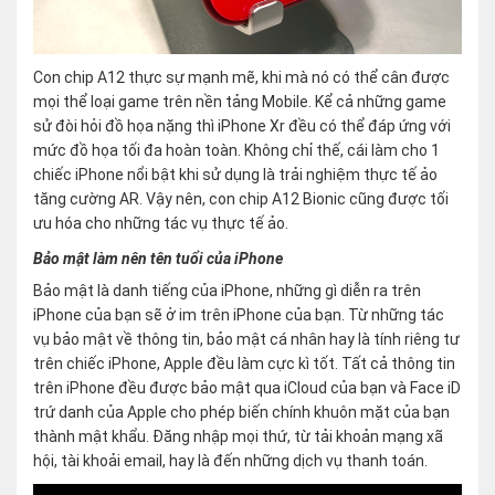
Con chip A12 thực sự mạnh mẽ, khi mà nó có thể cân được
mọi thể loại game trên nền tảng Mobile. Kể cả những game
sử đòi hỏi đồ họa nặng thì iPhone Xr đều có thể đáp ứng với
mức đồ họa tối đa hoàn toàn. Không chỉ thế, cái làm cho 1
chiếc iPhone nổi bật khi sử dụng là trải nghiệm thực tế ảo
tăng cường AR. Vậy nên, con chip A12 Bionic cũng được tối
ưu hóa cho những tác vụ thực tế ảo.
Bảo mật làm nên tên tuổi của iPhone
Bảo mật là danh tiếng của iPhone, những gì diễn ra trên
iPhone của bạn sẽ ở im trên iPhone của bạn. Từ những tác
vụ bảo mật về thông tin, bảo mật cá nhân hay là tính riêng tư
trên chiếc iPhone, Apple đều làm cực kì tốt. Tất cả thông tin
trên iPhone đều được bảo mật qua iCloud của bạn và Face iD
trứ danh của Apple cho phép biến chính khuôn mặt của bạn
thành mật khẩu. Đăng nhập mọi thứ, từ tải khoản mạng xã
hội, tài khoải email, hay là đến những dịch vụ thanh toán.