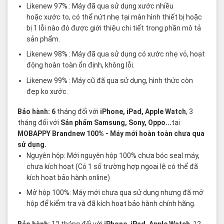
Likenew 97% : Máy đã qua sử dụng xước nhiều
hoặc xước to, có thể nứt nhẹ tại màn hình thiết bị hoặc
bị 1 lỗi nào đó được giới thiệu chi tiết trong phần mô tả
sản phẩm.
Likenew 98% : Máy đã qua sử dụng có xước nhẹ vỏ, hoạt
động hoàn toàn ổn định, không lỗi.
Likenew 99% : Máy cũ đã qua sử dụng, hình thức còn
đẹp ko xước.
Bảo hành: 6
tháng đối với
iPhone, iPad, Apple Watch
, 3
tháng đối với
Sản phẩm Samsung, Sony, Oppo...
tại
MOBAPPY
Brandnew 100%
- Máy mới hoàn toàn chưa qua
sử dụng.
Nguyên hộp: Mới nguyên hộp 100% chưa bóc seal máy,
chưa kích hoạt (Có 1 số trường hợp ngoại lệ có thể đã
kích hoạt bảo hành online)
Mở hộp 100%: Máy mới chưa qua sử dụng nhưng đã mở
hộp để kiểm tra và đã kích hoạt bảo hành chính hãng.
Bảo hành:
12 tháng đối với
iPhone, iPad, Apple Watch
, 12