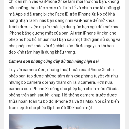
Chỉ cần nhìn vào và iPhone Xr sẽ làm mọi thứ cho bạn, không
cần những thao tác rườm rà. Tinh tế và chính xác là những gì
mà Apple đã trang bị cho Face iD trên iPhone Xr. Nó có khả
năng nhận ra khi nào bạn đang nhìn và iPhone để mở khóa,
tránh được việc người khác lợi dụng lúc bạn ngủ để mở khóa
iPhone bằng gương mặt của bạn. Ai trên iPhone Xr còn cho
phép nó học hỏi khuôn mặt bạn sau một thời gian sử dụng và
cho phép mở khóa với độ chính xác tối đa ngay cả khi bạn
đeo kính râm hay là dùng khẩu trang.
Camera đơn nhưng cũng đầy đủ tính năng hiện đại
Tuy với camera đơn, nhưng thuật toán của iPhone Xr cho
phép bạn tạo được những tấm ảnh xóa phông tuyệt vời như
những bộ camera đôi hay thậm chí là 3 camera. Hơn nữa,
camera của iPhone Xr cũng cho phép bạn chỉnh mức độ xóa
phông trên ảnh sau khi chụp. Hệ thống camera trước được
thửa hoàn toàn tự bộ đôi iPhone Xs và Xs Max. Với cảm biến
true depth cho phép lập bản đồ 3D khuôn mặt.