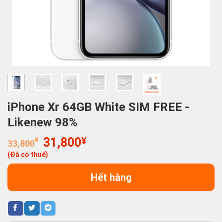
iPhone Xr 64GB White SIM FREE -
Likenew 98%
Giá
Giá
¥
31,800
¥
33,800
gốc
hiện
(Đã có thuế)
là:
tại
33,800¥.
là:
Hết hàng
31,800¥.