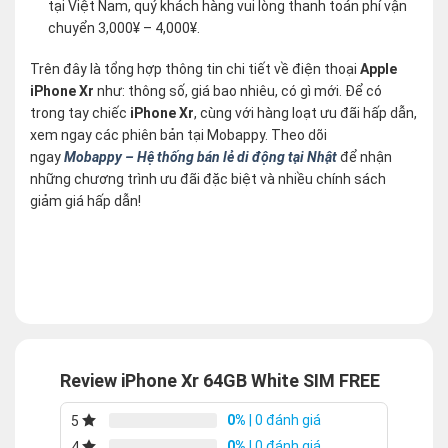
tại Việt Nam, quý khách hàng vui lòng thanh toán phí vận
chuyển 3,000¥ – 4,000¥.
Trên đây là tổng hợp thông tin chi tiết về điện thoại
Apple
iPhone Xr
như: thông số, giá bao nhiêu, có gì mới. Để có
trong tay chiếc
iPhone Xr
, cùng với hàng loạt ưu đãi hấp dẫn,
xem ngay các phiên bản tại Mobappy. Theo dõi
ngay
Mobappy – Hệ thống bán lẻ di động tại Nhật
để nhận
những chương trình ưu đãi đặc biệt và nhiều chính sách
giảm giá hấp dẫn!
Review iPhone Xr 64GB White SIM FREE
0%
| 0 đánh giá
5
0%
| 0 đánh giá
4