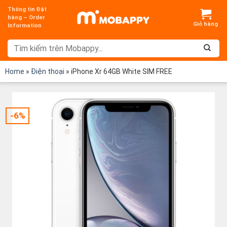
Chuyển
Thông tin Đặt
đến
hàng – Order
Information
nội
dung
Home
»
Điện thoại
»
iPhone Xr 64GB White SIM FREE
-6%