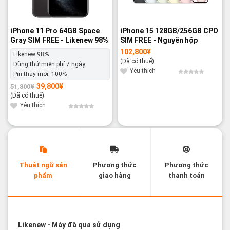
iPhone 11 Pro 64GB Space
iPhone 15 128GB/256GB CPO
Gray SIM FREE - Likenew 98%
SIM FREE - Nguyên hộp
102,800
¥
Likenew 98%
(Đã có thuế)
Dùng thử miễn phí 7 ngày
Yêu thích
Pin thay mới:
100%
39,800
¥
51,800
¥
Giá
Giá
gốc
hiện
(Đã có thuế)
là:
tại
51,800¥.
là:
Yêu thích
39,800¥.
Thuật ngữ sản
Phương thức
Phương thức
phẩm
giao hàng
thanh toán
Các thuật ngữ sản phẩm Likenew - Brandnew
Likenew
- Máy đã qua sử dụng