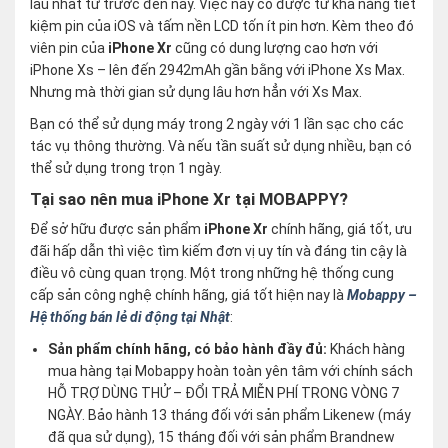
lâu nhất từ trước đến nay. Việc này có được từ khả năng tiết
kiệm pin của iOS và tấm nền LCD tốn ít pin hơn. Kèm theo đó
viên pin của
iPhone Xr
cũng có dung lượng cao hơn với
iPhone Xs – lên đến 2942mAh gần bằng với iPhone Xs Max.
Nhưng mà thời gian sử dụng lâu hơn hẳn với Xs Max.
Bạn có thể sử dụng máy trong 2 ngày với 1 lần sạc cho các
tác vụ thông thường. Và nếu tần suất sử dụng nhiều, bạn có
thể sử dụng trong trọn 1 ngày.
Tại sao nên mua iPhone Xr tại MOBAPPY?
Để sở hữu được sản phẩm
iPhone Xr
chính hãng, giá tốt, ưu
đãi hấp dẫn thì việc tìm kiếm đơn vị uy tín và đáng tin cậy là
điều vô cùng quan trọng. Một trong những hệ thống cung
cấp sản công nghệ chính hãng, giá tốt hiện nay là
Mobappy –
Hệ thống bán lẻ di động tại Nhật
:
Sản phẩm chính hãng, có bảo hành đầy đủ:
Khách hàng
mua hàng tại Mobappy hoàn toàn yên tâm với chính sách
HỖ TRỢ DÙNG THỬ – ĐỔI TRẢ MIỄN PHÍ TRONG VÒNG 7
NGÀY. Bảo hành 13 tháng đối với sản phẩm Likenew (máy
đã qua sử dụng), 15 tháng đối với sản phẩm Brandnew