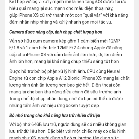
Kết hợp với bộ vi xử lý mạnh mẽ là nền tảng iOS được tối ưu
hiệu quả mang lại sức mạnh cho mẫu điện thoại này,
giúp iPhone XS cũ trở thành một con “quái vật” với khả năng
đảm nhận nhịp nhàng và xử lý nhanh gọn mọi tác vụ.
Camera được nâng cấp, ảnh chụp chất lượng hơn
Vẫn sở hữu cụm camera kép gồm 1 cảm biến mới 12MP
F/1.8 và 1 cảm biến tele 12MP F/2.4 nhưng Apple đã nâng
cấp cho iPhone XS với cảm biến ảnh lớn hơn, độ lớn điểm
ảnh lớn hơn, mang lại khả năng chụp thiếu sáng tốt hơn.
Được hỗ trợ bởi bộ phận xử lý hình ảnh, CPU cùng Neural
Engine từ con chip Apple A12 Bionic, iPhone XS mang lại chất
lượng hình ảnh ấn tượng hơn bao giờ hết. Điện thoại còn
mang lại cho bạn khả năng điều chỉnh độ sâu trường ảnh
trong chế độ chụp chân dung, nhờ đó bạn có thể có được
những tấm ảnh với hiệu ứng bokeh tuyệt đẹp.
Bộ nhớ trong cho khả năng lưu trữ nhiều dữ liệu
Với bộ nhớ 64GB lưu trữ, người dùng sẽ có nhiều không gian
lưu trữ dữ liệu hơn. Đặc biệt với một chiếc máy có cấu hình
mạnh như XS, người dùng sẽ có xu hướng tận dụng sức