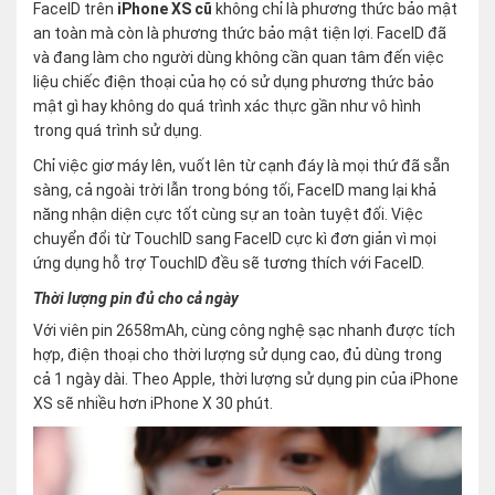
FaceID trên
iPhone XS cũ
không chỉ là phương thức bảo mật
an toàn mà còn là phương thức bảo mật tiện lợi. FaceID đã
và đang làm cho người dùng không cần quan tâm đến việc
liệu chiếc điện thoại của họ có sử dụng phương thức bảo
mật gì hay không do quá trình xác thực gần như vô hình
trong quá trình sử dụng.
Chỉ việc giơ máy lên, vuốt lên từ cạnh đáy là mọi thứ đã sẵn
sàng, cả ngoài trời lẫn trong bóng tối, FaceID mang lại khả
năng nhận diện cực tốt cùng sự an toàn tuyệt đối. Việc
chuyển đổi từ TouchID sang FaceID cực kì đơn giản vì mọi
ứng dụng hỗ trợ TouchID đều sẽ tương thích với FaceID.
Thời lượng pin đủ cho cả ngày
Với viên pin 2658mAh, cùng công nghệ sạc nhanh được tích
hợp, điện thoại cho thời lượng sử dụng cao, đủ dùng trong
cả 1 ngày dài. Theo Apple, thời lượng sử dụng pin của iPhone
XS sẽ nhiều hơn iPhone X 30 phút.