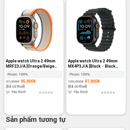
-2%
-3%
Apple watch Ultra 2 49mm
Apple watch Ultra 2 49mm
MRF23J/A [Orange/Beige
MX4P3J/A [Black・Black
Trail Loop M/L] GPS+Cellular
Ocean Band] GPS+Cellular -
Pinzin:
100%
Pinzin:
100%
- Nguyên hộp
Nguyên hộp
95,800
¥
97,800
¥
97,800
¥
100,800
¥
Giá
Giá
Giá
Giá
gốc
hiện
gốc
hiện
(Đã có thuế)
(Đã có thuế)
là:
tại
là:
tại
97,800¥.
là:
100,800¥.
là:
Yêu thích
Yêu thích
95,800¥.
97,800¥.
Sản phẩm tương tự