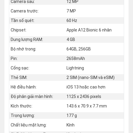
Camera sau:
12 MP
Camera trước:
7 MP
Tần số quét:
60 Hz
Chipset:
Apple A12 Bionic 6 nhân
Dung lượng RAM:
4 GB
Bộ nhớ trong:
64GB, 256GB
Pin:
2658mAh
Cổng sạc:
Lightning
Thẻ SIM:
2 SIM (nano‑SIM và eSIM)
Hệ điều hành:
iOS 13 hoặc cao hơn
Độ phân giải màn hình:
1125 x 2436 pixels
Kích thước:
143.6 x 70.9 x 7.7 mm
Trọng lượng:
177 g
Chất liệu mặt lưng:
Kính