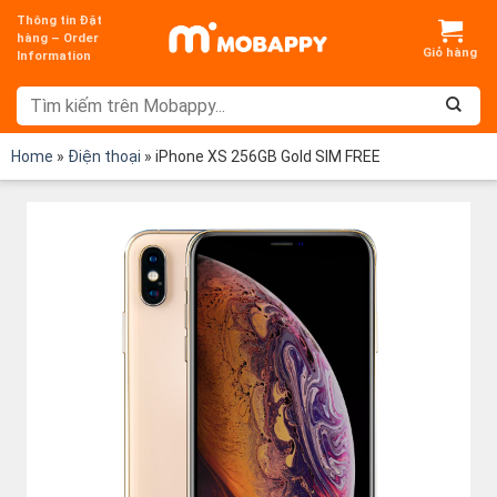
Chuyển
Thông tin Đặt
đến
hàng – Order
Information
nội
dung
Home
»
Điện thoại
»
iPhone XS 256GB Gold SIM FREE