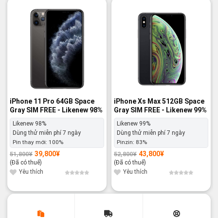
-23%
-17%
iPhone 11 Pro 64GB Space
iPhone Xs Max 512GB Space
Gray SIM FREE - Likenew 98%
Gray SIM FREE - Likenew 99%
Likenew 98%
Likenew 99%
Dùng thử miễn phí 7 ngày
Dùng thử miễn phí 7 ngày
Pin thay mới:
100%
Pinzin:
83%
39,800
¥
43,800
¥
51,800
¥
52,800
¥
Giá
Giá
Giá
Giá
gốc
hiện
gốc
hiện
(Đã có thuế)
(Đã có thuế)
là:
tại
là:
tại
51,800¥.
là:
52,800¥.
là:
Yêu thích
Yêu thích
39,800¥.
43,800¥.