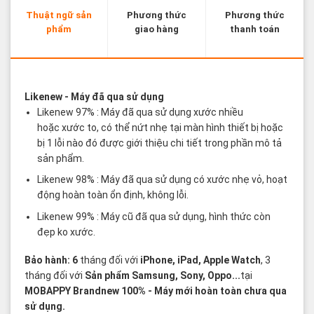
Thuật ngữ sản
Phương thức
Phương thức
phẩm
giao hàng
thanh toán
Các thuật ngữ sản phẩm Likenew - Brandnew
Likenew
- Máy đã qua sử dụng
Likenew 97% : Máy đã qua sử dụng xước nhiều
hoặc xước to, có thể nứt nhẹ tại màn hình thiết bị hoặc
bị 1 lỗi nào đó được giới thiệu chi tiết trong phần mô tả
sản phẩm.
Likenew 98% : Máy đã qua sử dụng có xước nhẹ vỏ, hoạt
động hoàn toàn ổn định, không lỗi.
Likenew 99% : Máy cũ đã qua sử dụng, hình thức còn
đẹp ko xước.
Bảo hành: 6
tháng đối với
iPhone, iPad, Apple Watch
, 3
tháng đối với
Sản phẩm Samsung, Sony, Oppo...
tại
MOBAPPY
Brandnew 100%
- Máy mới hoàn toàn chưa qua
sử dụng.