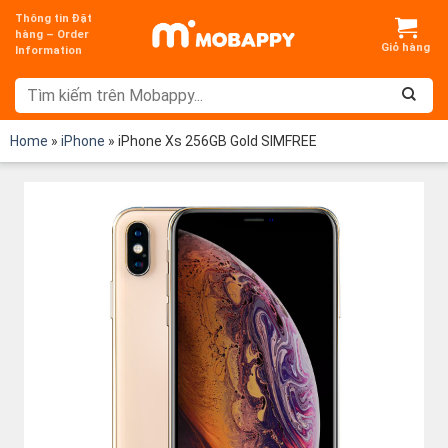
Chuyển
Thông tin Đặt
đến
hàng – Order
Information
nội
dung
Home
»
iPhone
»
iPhone Xs 256GB Gold SIMFREE