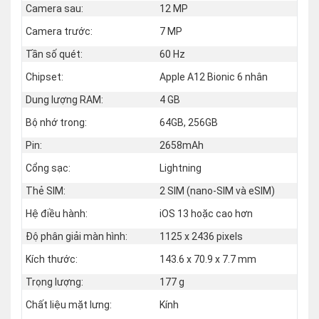
Camera sau:
12 MP
Camera trước:
7 MP
Tần số quét:
60 Hz
Chipset:
Apple A12 Bionic 6 nhân
Dung lượng RAM:
4 GB
Bộ nhớ trong:
64GB, 256GB
Pin:
2658mAh
Cổng sạc:
Lightning
Thẻ SIM:
2 SIM (nano‑SIM và eSIM)
Hệ điều hành:
iOS 13 hoặc cao hơn
Độ phân giải màn hình:
1125 x 2436 pixels
Kích thước:
143.6 x 70.9 x 7.7 mm
Trọng lượng:
177 g
Chất liệu mặt lưng:
Kính