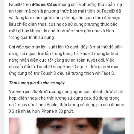
FaceID trên
iPhone XS cũ
không chỉ là phương thức bảo mật
an toàn mà còn là phương thức bảo mật tiện lợi. FaceID đã
và đang làm cho người dùng không cần quan tâm đến việc
liệu chiếc điện thoại của họ có sử dụng phương thức bảo
mật gì hay không do quá trình xác thực gần như vô hình
trong quá trình sử dụng.
Chỉ việc giơ máy lên, vuốt lên từ cạnh đáy là mọi thứ đã sẵn
sàng, cả ngoài trời lẫn trong bóng tối, FaceID mang lại khả
năng nhận diện cực tốt cùng sự an toàn tuyệt đối. Việc
chuyển đổi từ TouchID sang FaceID cực kì đơn giản vì mọi
ứng dụng hỗ trợ TouchID đều sẽ tương thích với FaceID.
Thời lượng pin đủ cho cả ngày
Với viên pin 2658mAh, cùng công nghệ sạc nhanh được tích
hợp, điện thoại cho thời lượng sử dụng cao, đủ dùng trong
cả 1 ngày dài. Theo Apple, thời lượng sử dụng pin của iPhone
XS sẽ nhiều hơn iPhone X 30 phút.