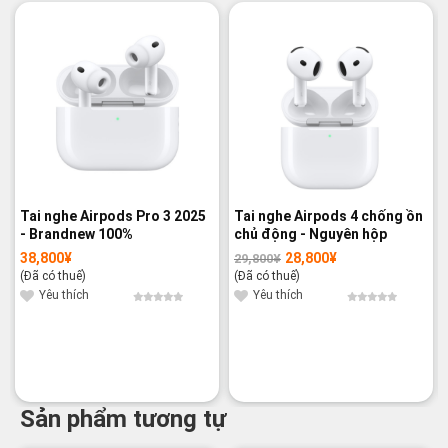
-3%
Tai nghe Airpods Pro 3 2025
Tai nghe Airpods 4 chống ồn
- Brandnew 100%
chủ động - Nguyên hộp
38,800
¥
28,800
¥
29,800
¥
Giá
Giá
gốc
hiện
(Đã có thuế)
(Đã có thuế)
là:
tại
29,800¥.
là:
Yêu thích
Yêu thích
28,800¥.
Sản phẩm tương tự