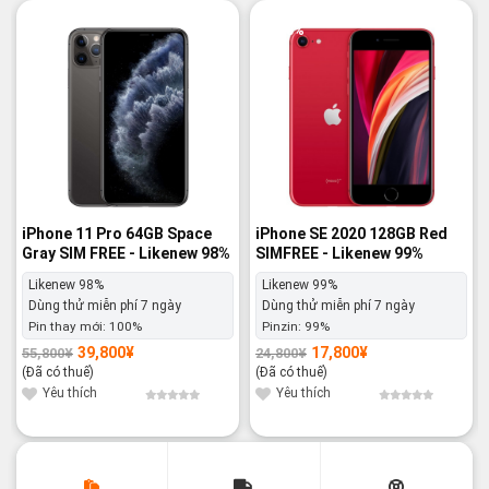
-29%
-28%
iPhone 11 Pro 64GB Space
iPhone SE 2020 128GB Red
Gray SIM FREE - Likenew 98%
SIMFREE - Likenew 99%
Likenew 98%
Likenew 99%
Dùng thử miễn phí 7 ngày
Dùng thử miễn phí 7 ngày
Pin thay mới:
100%
Pinzin:
99%
39,800
¥
17,800
¥
55,800
¥
24,800
¥
Giá
Giá
Giá
Giá
gốc
hiện
gốc
hiện
(Đã có thuế)
(Đã có thuế)
là:
tại
là:
tại
55,800¥.
là:
24,800¥.
là:
Yêu thích
Yêu thích
39,800¥.
17,800¥.