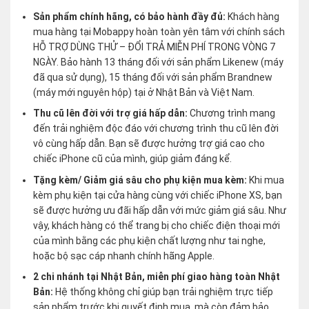
Sản phẩm chính hãng, có bảo hành đầy đủ:
Khách hàng
mua hàng tại Mobappy hoàn toàn yên tâm với chính sách
HỖ TRỢ DÙNG THỬ – ĐỔI TRẢ MIỄN PHÍ TRONG VÒNG 7
NGÀY. Bảo hành 13 tháng đối với sản phẩm Likenew (máy
đã qua sử dụng), 15 tháng đối với sản phẩm Brandnew
(máy mới nguyên hộp) tại ở Nhật Bản và Việt Nam.
Thu cũ lên đời với trợ giá hấp dẫn:
Chương trình mang
đến trải nghiệm độc đáo với chương trình thu cũ lên đời
vô cùng hấp dẫn. Bạn sẽ được hưởng trợ giá cao cho
chiếc iPhone cũ của mình, giúp giảm đáng kể.
Tặng kèm/ Giảm giá sâu cho phụ kiện mua kèm:
Khi mua
kèm phụ kiện tại cửa hàng cùng với chiếc iPhone XS, bạn
sẽ được hưởng ưu đãi hấp dẫn với mức giảm giá sâu. Như
vậy, khách hàng có thể trang bị cho chiếc điện thoại mới
của mình bằng các phụ kiện chất lượng như tai nghe,
hoặc bộ sạc cáp nhanh chính hãng Apple.
2 chi nhánh tại Nhật Bản, miễn phí giao hàng toàn Nhật
Bản:
Hệ thống không chỉ giúp bạn trải nghiệm trực tiếp
sản phẩm trước khi quyết định mua, mà còn đảm bảo