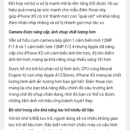
Kết hợp với bộ vi xử lý mạnh mẽ là nền tảng iOS được tối ưu
hiệu quả mang lại sức mạnh cho mẫu điện thoại này,
giúp iPhone XS cũ trở thành một con “quái vật” với khả năng
đảm nhận nhịp nhàng và xử lý nhanh gọn mọi tác vụ.
Camera được nâng cấp, ảnh chụp chất lượng hơn
Vẫn sở hữu cụm camera kép gồm 1 cảm biến mới 12MP
F/1.8 và 1 cảm biến tele 12MP F/2.4 nhưng Apple đã nâng
cấp cho iPhone XS với cảm biến ảnh lớn hơn, độ lớn điểm
ảnh lớn hơn, mang lại khả năng chụp thiếu sáng tốt hơn.
Được hỗ trợ bởi bộ phận xử lý hình ảnh, CPU cùng Neural
Engine từ con chip Apple A12 Bionic, iPhone XS mang lại chất
lượng hình ảnh ấn tượng hơn bao giờ hết. Điện thoại còn
mang lại cho bạn khả năng điều chỉnh độ sâu trường ảnh
trong chế độ chụp chân dung, nhờ đó bạn có thể có được
những tấm ảnh với hiệu ứng bokeh tuyệt đẹp.
Bộ nhớ trong cho khả năng lưu trữ nhiều dữ liệu
Với bộ nhớ 64GB lưu trữ, người dùng sẽ có nhiều không gian
lưu trữ dữ liệu hơn. Đặc biệt với một chiếc máy có cấu hình