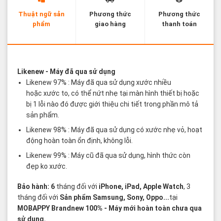
Thuật ngữ sản
Phương thức
Phương thức
phẩm
giao hàng
thanh toán
Các thuật ngữ sản phẩm Likenew - Brandnew
Likenew
- Máy đã qua sử dụng
Likenew 97% : Máy đã qua sử dụng xước nhiều
hoặc xước to, có thể nứt nhẹ tại màn hình thiết bị hoặc
bị 1 lỗi nào đó được giới thiệu chi tiết trong phần mô tả
sản phẩm.
Likenew 98% : Máy đã qua sử dụng có xước nhẹ vỏ, hoạt
động hoàn toàn ổn định, không lỗi.
Likenew 99% : Máy cũ đã qua sử dụng, hình thức còn
đẹp ko xước.
Bảo hành: 6
tháng đối với
iPhone, iPad, Apple Watch
, 3
tháng đối với
Sản phẩm Samsung, Sony, Oppo...
tại
MOBAPPY
Brandnew 100%
- Máy mới hoàn toàn chưa qua
sử dụng.