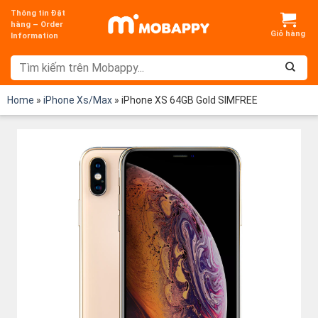
Chuyển
Thông tin Đặt
đến
hàng – Order
Information
nội
dung
Home
»
iPhone Xs/Max
»
iPhone XS 64GB Gold SIMFREE