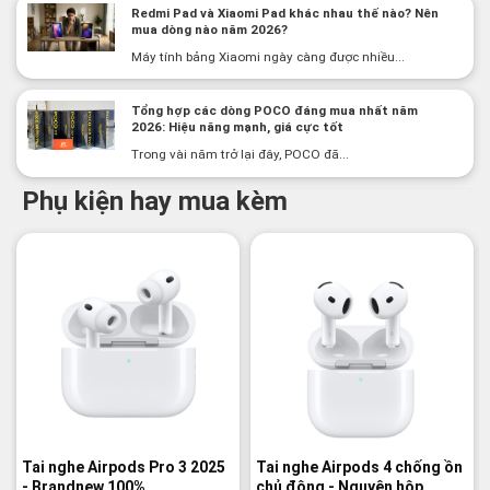
Redmi Pad và Xiaomi Pad khác nhau thế nào? Nên
mua dòng nào năm 2026?
Máy tính bảng Xiaomi ngày càng được nhiều...
Tổng hợp các dòng POCO đáng mua nhất năm
2026: Hiệu năng mạnh, giá cực tốt
Trong vài năm trở lại đây, POCO đã...
Phụ kiện hay mua kèm
-3%
Tai nghe Airpods Pro 3 2025
Tai nghe Airpods 4 chống ồn
- Brandnew 100%
chủ động - Nguyên hộp