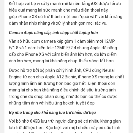
Kết hợp với bộ vi xử lý mạnh mẽ là nền tảng iOS được tối ưu
hiệu quả mang lại sức mạnh cho mẫu điện thoại này,
giúp iPhone XS cũ trở thành một con “quái vật” với khả năng
đảm nhận nhịp nhàng và xử lý nhanh gọn mọi tác vụ.
Camera được nâng cấp, ảnh chụp chất lượng hơn
Vẫn sở hữu cụm camera kép gồm 1 cảm biến mới 12MP
F/1.8 và 1 cảm biến tele 12MP F/2.4 nhưng Apple đã nâng
cấp cho iPhone XS với cảm biến ảnh lớn hơn, độ lớn điểm
ảnh lớn hơn, mang lại khả năng chụp thiếu sáng tốt hơn.
Được hỗ trợ bởi bộ phận xử lý hình ảnh, CPU cùng Neural
Engine từ con chip Apple A12 Bionic, iPhone XS mang lại chất
lượng hình ảnh ấn tượng hơn bao giờ hết. Điện thoại còn
mang lại cho bạn khả năng điều chỉnh độ sâu trường ảnh
trong chế độ chụp chân dung, nhờ đó bạn có thể có được
những tấm ảnh với hiệu ứng bokeh tuyệt đẹp.
Bộ nhớ trong cho khả năng lưu trữ nhiều dữ liệu
Với bộ nhớ 64GB lưu trữ, người dùng sẽ có nhiều không gian
lưu trữ dữ liệu hơn. Đặc biệt với một chiếc máy có cấu hình