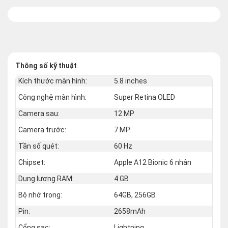
Thông số kỹ thuật
Kích thước màn hình:
5.8 inches
Công nghệ màn hình:
Super Retina OLED
Camera sau:
12 MP
Camera trước:
7 MP
Tần số quét:
60 Hz
Chipset:
Apple A12 Bionic 6 nhân
Dung lượng RAM:
4 GB
Bộ nhớ trong:
64GB, 256GB
Pin:
2658mAh
Cổng sạc:
Lightning