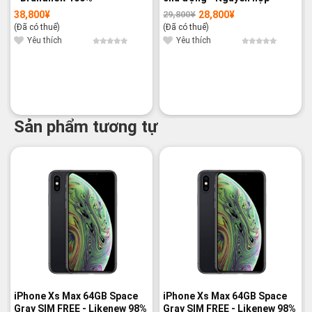
38,800
¥
28,800
¥
29,800
¥
Giá
Giá
gốc
hiện
(Đã có thuế)
(Đã có thuế)
là:
tại
29,800¥.
là:
Yêu thích
Yêu thích
28,800¥.
Sản phẩm tương tự
-20%
-20%
iPhone Xs Max 64GB Space
iPhone Xs Max 64GB Space
Gray SIM FREE - Likenew 98%
Gray SIM FREE - Likenew 98%