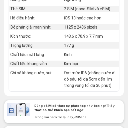
Thẻ SIM:
2 SIM (nano‑SIM và eSIM)
Hệ điều hành:
iOS 13 hoặc cao hơn
Độ phân giải màn hình:
1125 x 2436 pixels
Kích thước:
143.6 x 70.9 x 7.7 mm
Trọng lượng:
177 g
Chất liệu mặt lưng:
Kính
Chất liệu khung viền:
Kim loại
Chỉ số kháng nước, bụi:
Đạt mức IP6 (chống nước ở
độ sâu tối đa 5cm đến 1m
trong vòng tối đa 30 phút)
Dùng eSIM có thực sự phức tạp như bạn nghĩ? Sự
thật có thể khiến bạn bất ngờ!
Trong vài năm trở lại đây, eSIM đã...