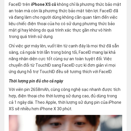
FaceID trên
iPhone XS cũ
không chỉ là phương thức bảo mật
an toàn mà còn là phương thức bảo mật tiện lợi. FaceID đã
và đang làm cho người dùng không cần quan tâm đến việc
liệu chiếc điện thoại của họ có sử dụng phương thức bảo
mật gì hay không do quá trình xác thực gần như vô hình
trong quá trình sử dụng.
Chỉ việc giơ máy lên, vuốt lên từ cạnh đáy là mọi thứ đã sẵn
sàng, cả ngoài trời lẫn trong bóng tối, FaceID mang lại khả
năng nhận diện cực tốt cùng sự an toàn tuyệt đối. Việc
chuyển đổi từ TouchID sang FaceID cực kì đơn giản vì mọi
ứng dụng hỗ trợ TouchID đều sẽ tương thích với FaceID.
Thời lượng pin đủ cho cả ngày
Với viên pin 2658mAh, cùng công nghệ sạc nhanh được tích
hợp, điện thoại cho thời lượng sử dụng cao, đủ dùng trong
cả 1 ngày dài. Theo Apple, thời lượng sử dụng pin của iPhone
XS sẽ nhiều hơn iPhone X 30 phút.