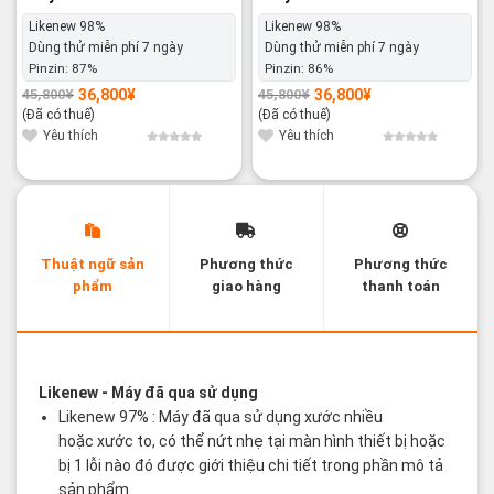
Likenew 98%
Likenew 98%
Dùng thử miễn phí 7 ngày
Dùng thử miễn phí 7 ngày
Pinzin:
87%
Pinzin:
86%
36,800
¥
36,800
¥
45,800
¥
45,800
¥
Giá
Giá
Giá
Giá
gốc
hiện
gốc
hiện
(Đã có thuế)
(Đã có thuế)
là:
tại
là:
tại
45,800¥.
là:
45,800¥.
là:
Yêu thích
Yêu thích
36,800¥.
36,800¥.
Thuật ngữ sản
Phương thức
Phương thức
phẩm
giao hàng
thanh toán
Các thuật ngữ sản phẩm Likenew - Brandnew
Likenew
- Máy đã qua sử dụng
Likenew 97% : Máy đã qua sử dụng xước nhiều
hoặc xước to, có thể nứt nhẹ tại màn hình thiết bị hoặc
bị 1 lỗi nào đó được giới thiệu chi tiết trong phần mô tả
sản phẩm.