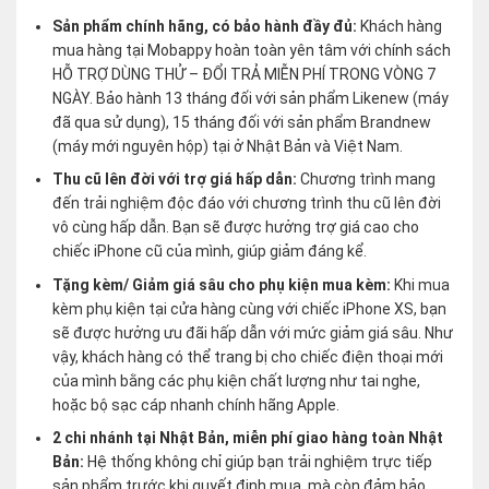
Sản phẩm chính hãng, có bảo hành đầy đủ:
Khách hàng
mua hàng tại Mobappy hoàn toàn yên tâm với chính sách
HỖ TRỢ DÙNG THỬ – ĐỔI TRẢ MIỄN PHÍ TRONG VÒNG 7
NGÀY. Bảo hành 13 tháng đối với sản phẩm Likenew (máy
đã qua sử dụng), 15 tháng đối với sản phẩm Brandnew
(máy mới nguyên hộp) tại ở Nhật Bản và Việt Nam.
Thu cũ lên đời với trợ giá hấp dẫn:
Chương trình mang
đến trải nghiệm độc đáo với chương trình thu cũ lên đời
vô cùng hấp dẫn. Bạn sẽ được hưởng trợ giá cao cho
chiếc iPhone cũ của mình, giúp giảm đáng kể.
Tặng kèm/ Giảm giá sâu cho phụ kiện mua kèm:
Khi mua
kèm phụ kiện tại cửa hàng cùng với chiếc iPhone XS, bạn
sẽ được hưởng ưu đãi hấp dẫn với mức giảm giá sâu. Như
vậy, khách hàng có thể trang bị cho chiếc điện thoại mới
của mình bằng các phụ kiện chất lượng như tai nghe,
hoặc bộ sạc cáp nhanh chính hãng Apple.
2 chi nhánh tại Nhật Bản, miễn phí giao hàng toàn Nhật
Bản:
Hệ thống không chỉ giúp bạn trải nghiệm trực tiếp
sản phẩm trước khi quyết định mua, mà còn đảm bảo