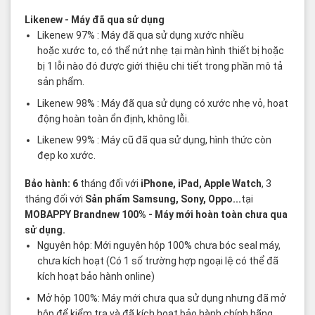
Likenew
- Máy đã qua sử dụng
Likenew 97% : Máy đã qua sử dụng xước nhiều
hoặc xước to, có thể nứt nhẹ tại màn hình thiết bị hoặc
bị 1 lỗi nào đó được giới thiệu chi tiết trong phần mô tả
sản phẩm.
Likenew 98% : Máy đã qua sử dụng có xước nhẹ vỏ, hoạt
động hoàn toàn ổn định, không lỗi.
Likenew 99% : Máy cũ đã qua sử dụng, hình thức còn
đẹp ko xước.
Bảo hành: 6
tháng đối với
iPhone, iPad, Apple Watch
, 3
tháng đối với
Sản phẩm Samsung, Sony, Oppo...
tại
MOBAPPY
Brandnew 100%
- Máy mới hoàn toàn chưa qua
sử dụng.
Nguyên hộp: Mới nguyên hộp 100% chưa bóc seal máy,
chưa kích hoạt (Có 1 số trường hợp ngoại lệ có thể đã
kích hoạt bảo hành online)
Mở hộp 100%: Máy mới chưa qua sử dụng nhưng đã mở
hộp để kiểm tra và đã kích hoạt bảo hành chính hãng.