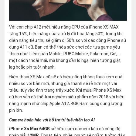
Với con chip A12 mới, hiệu năng CPU của iPhone XS MAX
tăng 15%, hiệu năng của vi xử lý đồ hoạ tăng 50%, trong khi
điện năng tiêu thụ sẽ giảm đi 50% so với các dòng iPhone sử
dụng A11 cũ. Bạn có thể thỏa sức chơi các tựa game yêu
thích như: Liên quân Mobile, PUBG Mobile, Pokemon, Go!,…
một cách thoải mái, mà không cần lo ngại hiện tượng giật,
lag hoặc pin tuột nhanh.
Điện thoại XS Max cũ sẽ có hiệu năng không thua kém quá
nhiều so với bản mới, nhưng giá thành sẽ rẻ hơn một vài
triệu, tùy vào tình trạng trầy xước. Khi mua iPhone XS Max
cũ bạn vẫn có thể trải nghiệm siêu phẩm năm 2018 với hiệu
năng mạnh nhờ chip Apple A12, 4GB Ram cùng dung lượng
pin lớn.
Camera hoàn hảo với hỗ trợ trí tuệ nhân tạo AI
iPhone Xs Max 64GB
sở hữu cụm camera kép có cùng độ
phân giải
12MP
. Thoạt tiên, nhiều người sẽ nhầm tưởng đây