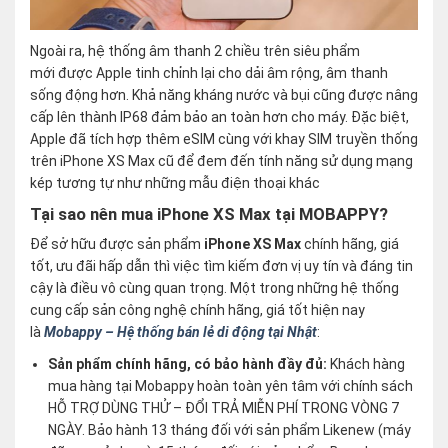
Ngoài ra, hệ thống âm thanh 2 chiều trên siêu phẩm
mới được Apple tinh chỉnh lại cho dải âm rộng, âm thanh
sống động hơn. Khả năng kháng nước và bụi cũng được nâng
cấp lên thành IP68 đảm bảo an toàn hơn cho máy. Đặc biệt,
Apple đã tích hợp thêm eSIM cùng với khay SIM truyền thống
trên iPhone XS Max cũ để đem đến tính năng sử dụng mạng
kép tương tự như những mẫu điện thoại khác
Tại sao nên mua iPhone XS Max tại MOBAPPY?
Để sở hữu được sản phẩm
iPhone XS Max
chính hãng, giá
tốt, ưu đãi hấp dẫn thì việc tìm kiếm đơn vị uy tín và đáng tin
cậy là điều vô cùng quan trọng. Một trong những hệ thống
cung cấp sản công nghệ chính hãng, giá tốt hiện nay
là
Mobappy – Hệ thống bán lẻ di động tại Nhật
:
Sản phẩm chính hãng, có bảo hành đầy đủ:
Khách hàng
mua hàng tại Mobappy hoàn toàn yên tâm với chính sách
HỖ TRỢ DÙNG THỬ – ĐỔI TRẢ MIỄN PHÍ TRONG VÒNG 7
NGÀY. Bảo hành 13 tháng đối với sản phẩm Likenew (máy