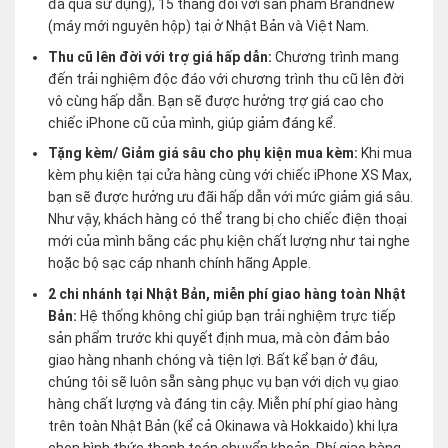
đã qua sử dụng), 15 tháng đối với sản phẩm Brandnew
(máy mới nguyên hộp) tại ở Nhật Bản và Việt Nam.
Thu cũ lên đời với trợ giá hấp dẫn:
Chương trình mang
đến trải nghiệm độc đáo với chương trình thu cũ lên đời
vô cùng hấp dẫn. Bạn sẽ được hưởng trợ giá cao cho
chiếc iPhone cũ của mình, giúp giảm đáng kể.
Tặng kèm/ Giảm giá sâu cho phụ kiện mua kèm:
Khi mua
kèm phụ kiện tại cửa hàng cùng với chiếc iPhone XS Max,
bạn sẽ được hưởng ưu đãi hấp dẫn với mức giảm giá sâu.
Như vậy, khách hàng có thể trang bị cho chiếc điện thoại
mới của mình bằng các phụ kiện chất lượng như tai nghe
hoặc bộ sạc cáp nhanh chính hãng Apple.
2 chi nhánh tại Nhật Bản, miễn phí giao hàng toàn Nhật
Bản:
Hệ thống không chỉ giúp bạn trải nghiệm trực tiếp
sản phẩm trước khi quyết định mua, mà còn đảm bảo
giao hàng nhanh chóng và tiện lợi. Bất kể bạn ở đâu,
chúng tôi sẽ luôn sẵn sàng phục vụ bạn với dịch vụ giao
hàng chất lượng và đáng tin cậy. Miễn phí phí giao hàng
trên toàn Nhật Bản (kể cả Okinawa và Hokkaido) khi lựa
chọn hình thức thanh toán chuyển khoản. Phí giao hàng