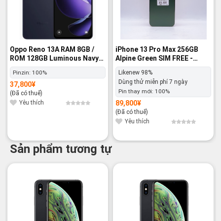
Oppo Reno 13A RAM 8GB /
iPhone 13 Pro Max 256GB
ROM 128GB Luminous Navy
Alpine Green SIM FREE -
SIM FREE - Nguyên hộp
Likenew 98%
Pinzin:
100%
Likenew 98%
Dùng thử miễn phí 7 ngày
37,800
¥
Pin thay mới:
100%
(Đã có thuế)
Yêu thích
89,800
¥
(Đã có thuế)
Yêu thích
Sản phẩm tương tự
-15%
-20%