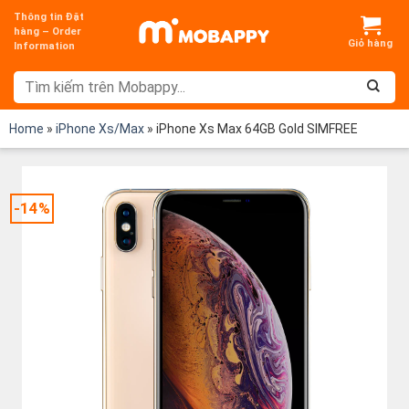
Chuyển
Thông tin Đặt
đến
hàng – Order
Information
nội
dung
Home
»
iPhone Xs/Max
»
iPhone Xs Max 64GB Gold SIMFREE
-14%