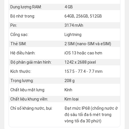
Dung lượng RAM:
4 GB
Bộ nhớ trong:
64GB, 256GB, 512GB
Pin:
3174 mAh
Cổng sạc:
Lightning
Thẻ SIM:
2 SIM (nano‑SIM và eSIM)
Hệ điều hành:
iOS 13 hoặc cao hơn
Độ phân giải màn hình:
1242 x 2688 pixel
Kích thước:
157.5 - 77.4 - 7.7 mm
Trọng lượng:
208 g
Chất liệu mặt lưng:
Kính
Chất liệu khung viền:
Kim loại
Chỉ số kháng nước, bụi:
Đạt mức IP68 (chống nước ở
độ sâu tối đa 6 mét trong
vòng tối đa 30 phút)