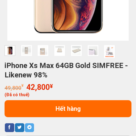
iPhone Xs Max 64GB Gold SIMFREE -
Likenew 98%
Giá
Giá
¥
42,800
¥
49,800
gốc
hiện
(Đã có thuế)
là:
tại
49,800¥.
là:
Hết hàng
42,800¥.