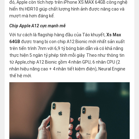
đó, Apple còn tích hợp trên iPhone XS MAX 64GB công nghệ
hiển thị HDR10 giúp chất lượng hình ảnh được nâng cao và
mượt mà hơn đáng kể.
Chip Apple A12 cực mạnh mẽ
Với tư cách là flagship hàng đầu của Táo khuyết,
Xs Max
64GB
được trang bị con chip A12 Bionic mới nhất sản xuất
trên tiến trình 7nm với 6,9 tỷ bóng bán dẫn và có khả năng
thực hiện 5 ngàn tỷ phép tính mỗi giây. Theo như thông tin
từ Apple,chip A12 Bionic gồm 4 nhân GPU, 6 nhân CPU (2
nhân hiệu năng cao + 4 nhân tiết kiệm điện), Neural Engine
thế hệ mới.