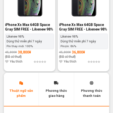
iPhone Xs Max 64GB Space
iPhone Xs Max 64GB Space
Gray SIM FREE - Likenew 98%
Gray SIM FREE - Likenew 98%
Likenew 98%
Likenew 98%
Dùng thử miễn phí 7 ngày
Dùng thử miễn phí 7 ngày
Pin thay mới:
100%
Pinzin:
86%
38,800
¥
36,800
¥
45,800
¥
45,800
¥
Giá
Giá
Giá
Giá
gốc
hiện
gốc
hiện
(Đã có thuế)
(Đã có thuế)
là:
tại
là:
tại
45,800¥.
là:
45,800¥.
là:
Yêu thích
Yêu thích
38,800¥.
36,800¥.
Thuật ngữ sản
Phương thức
Phương thức
phẩm
giao hàng
thanh toán
Các thuật ngữ sản phẩm Likenew - Brandnew