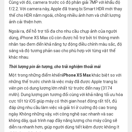
Cùng với đó, camera trước có độ phân giải 7MP với khẩu độ
f/2.2. Với camera này, Apple đã trang bị Smart HDR mới thay
thế cho HDR năm ngoái, chồng nhiều ảnh hơn và chất lượng
ảnh cải thiện hơn.
Ngoài ra, để hỗ trợ tối đa cho nhu cầu chụp ảnh của người
dùng, iPhone XS Max cũ còn được hỗ trợ bởi trí thông minh
nhân tạo đem đến khả năng tự động điều chỉnh màu sắc, độ
sáng và độ tương phản sao cho phù hợp với từng vật thể
khác nhau.
Thời lượng pin ấn tượng, cho trải nghiệm thoải mái
Một trong những điểm khiến
iPhone XS Max
khác biệt so với
những thế trước chinh là việc máy đã được Apple trang bị
viên pin có dung lượng lớn nhất từ trước đến nay (3174
mAh). Dung lượng pin tương đối cùng với khả năng tối ưu hóa
cực tốt từ iOS giúp máy có thời gian hoạt động rất tốt, đủ
đáp ứng nhu cầu làm việc và giải trí ở cường độ cao trong
ngày. Không những vậy, với công nghệ sạc nhanh và sạc
không dây, quá trình nạp đầy năng lượng cho máy cũng sẽ
diễn ra nhanh hơn, giúp người dùng tiết kiệm được không ít