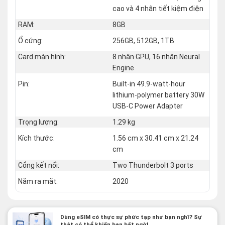
cao và 4 nhân tiết kiệm điện
RAM:
8GB
Ổ cứng:
256GB, 512GB, 1TB
Card màn hình:
8 nhân GPU, 16 nhân Neural
Engine
Pin:
Built-in 49.9‑watt‑hour
lithium‑polymer battery 30W
USB-C Power Adapter
Trọng lượng:
1.29 kg
Kích thước:
1.56 cm x 30.41 cm x 21.24
cm
Cổng kết nối:
Two Thunderbolt 3 ports
Năm ra mắt:
2020
Dùng eSIM có thực sự phức tạp như bạn nghĩ? Sự
thật có thể khiến bạn bất ngờ!