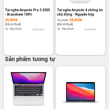
Tai nghe Airpods Pro 3 2025
Tai nghe Airpods 4 chống ồn
- Brandnew 100%
chủ động - Nguyên hộp
38,800
¥
28,800
¥
29,800
¥
Giá
Giá
gốc
hiện
(Đã có thuế)
(Đã có thuế)
là:
tại
29,800¥.
là:
Yêu thích
Yêu thích
28,800¥.
Sản phẩm tương tự