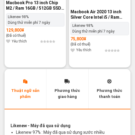
Macbook Pro 13 inch Chip
M2 / Ram 16GB / 512GB SSD
Macbook Air 2020 13 inch
Silver - Likenew 98%
Silver Core Intel i5 / Ram
Likenew 98%
16GB / 256GB SSD - Likenew
Dùng thử miễn phí 7 ngày
Likenew 98%
98%
129,800
¥
Dùng thử miễn phí 7 ngày
(Đã có thuế)
75,800
¥
Yêu thích
(Đã có thuế)
Yêu thích
Thuật ngữ sản
Phương thức
Phương thức
phẩm
giao hàng
thanh toán
Các thuật ngữ sản phẩm Likenew - Brandnew
Likenew
- Máy đã qua sử dụng
Likenew 97% : Máy đã qua sử dụng xước nhiều