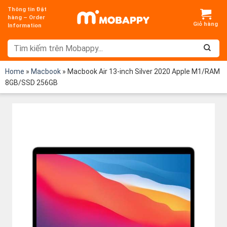
Chuyển
Thông tin Đặt
đến
hàng – Order
Information
nội
dung
Home
»
Macbook
»
Macbook Air 13-inch Silver 2020 Apple M1/RAM
8GB/SSD 256GB