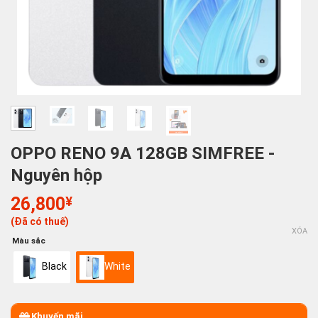
OPPO RENO 9A 128GB SIMFREE -
Nguyên hộp
26,800
¥
(Đã có thuế)
XÓA
Màu sắc
Black
White
Khuyến mãi