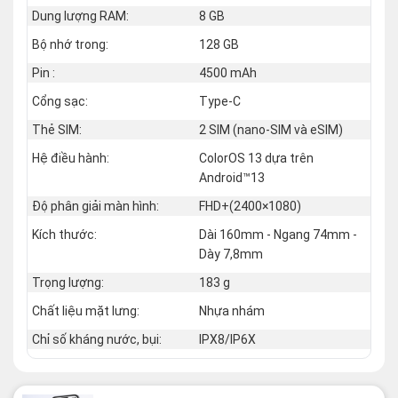
Dung lượng RAM:
8 GB
Bộ nhớ trong:
128 GB
Pin :
4500 mAh
Cổng sạc:
Type-C
Thẻ SIM:
2 SIM (nano‑SIM và eSIM)
Hệ điều hành:
ColorOS 13 dựa trên
Android™13
Độ phân giải màn hình:
FHD+(2400×1080)
Kích thước:
Dài 160mm - Ngang 74mm -
Dày 7,8mm
Trọng lượng:
183 g
Chất liệu mặt lưng:
Nhựa nhám
Chỉ số kháng nước, bụi:
IPX8/IP6X