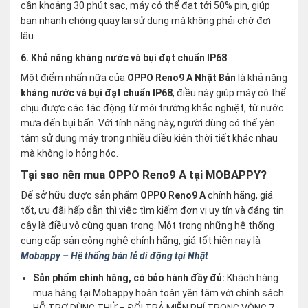
cần khoảng 30 phút sạc, máy có thể đạt tới 50% pin, giúp
bạn nhanh chóng quay lại sử dụng mà không phải chờ đợi
lâu.
6. Khả năng kháng nước và bụi đạt chuẩn IP68
Một điểm nhấn nữa của
OPPO Reno9 A Nhật Bản
là khả năng
kháng nước và bụi đạt chuẩn IP68
, điều này giúp máy có thể
chịu được các tác động từ môi trường khắc nghiệt, từ nước
mưa đến bụi bẩn. Với tính năng này, người dùng có thể yên
tâm sử dụng máy trong nhiều điều kiện thời tiết khác nhau
mà không lo hỏng hóc.
Tại sao nên mua OPPO Reno9 A tại MOBAPPY?
Để sở hữu được sản phẩm
OPPO Reno9 A
chính hãng, giá
tốt, ưu đãi hấp dẫn thì việc tìm kiếm đơn vị uy tín và đáng tin
cậy là điều vô cùng quan trọng. Một trong những hệ thống
cung cấp sản công nghệ chính hãng, giá tốt hiện nay là
Mobappy – Hệ thống bán lẻ di động tại Nhật
:
Sản phẩm chính hãng, có bảo hành đầy đủ:
Khách hàng
mua hàng tại Mobappy hoàn toàn yên tâm với chính sách
HỖ TRỢ DÙNG THỬ – ĐỔI TRẢ MIỄN PHÍ TRONG VÒNG 7