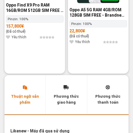
Oppo Find X9 Pro RAM
Oppo A5 5G RAM 4GB/ROM
16GB/ROM 512GB SIM FREE -
128GB SIM FREE - Brandnew
Brandnew 100%
Pinzin:
100%
100%
Pinzin:
100%
157,800
¥
22,800
¥
(Đã có thuế)
(Đã có thuế)
Yêu thích
Yêu thích
Thuật ngữ sản
Phương thức
Phương thức
phẩm
giao hàng
thanh toán
Các thuật ngữ sản phẩm Likenew - Brandnew
Likenew
- Máy đã qua sử dụng