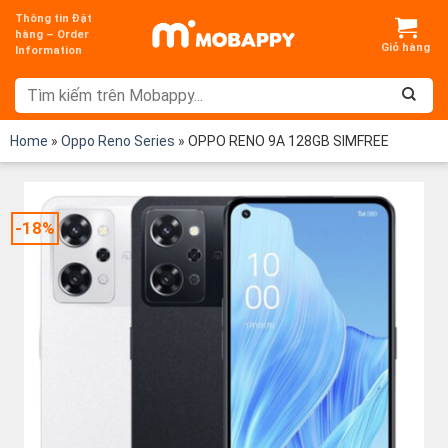
Chuyển
Thông tin Đặt
đến
hàng – Order
Information
nội
dung
Home
»
Oppo Reno Series
»
OPPO RENO 9A 128GB SIMFREE
-18%