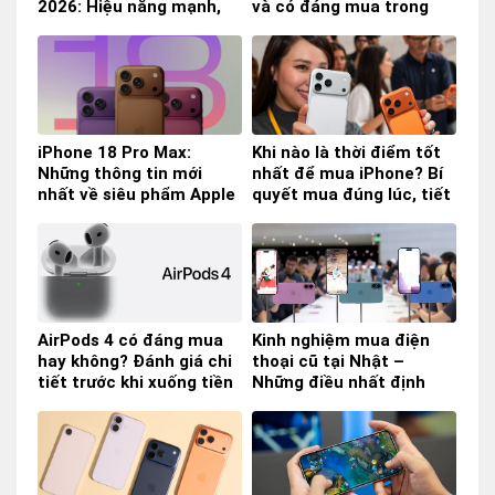
2026: Hiệu năng mạnh,
và có đáng mua trong
giá cực tốt
năm 2026?
iPhone 18 Pro Max:
Khi nào là thời điểm tốt
Những thông tin mới
nhất để mua iPhone? Bí
nhất về siêu phẩm Apple
quyết mua đúng lúc, tiết
năm 2026
kiệm tiền
AirPods 4 có đáng mua
Kinh nghiệm mua điện
hay không? Đánh giá chi
thoại cũ tại Nhật –
tiết trước khi xuống tiền
Những điều nhất định
phải biết trước khi xuống
tiền