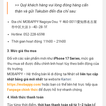
>> Quý khách hàng vui lòng đóng hàng cẩn
thận và gửi Takubin đến địa chỉ sau:
Địa chỉ: MOBAPPY Nagoya Osu: 〒460-0011愛知県名古屋
市中区大須３−40−28-1F.
Hotline: 052-228-6598
Thời gian hoạt động: 11h00 – 21h00
3. Mức giá thu mua
Đối với các sản phẩm mới như
iPhone 17 Series
, mức giá
thu mua sẽ được điều chỉnh linh hoạt tùy theo biến động của
thị trường.
MOBAPPY – Hệ thống bán lẻ di động tại Nhật sẽ
liên tục cập
nhật bảng giá mới nhất
tại website
Kaitori:
https://mobappy.com/
hoặc bạn có thể liên hệ trực tiếp qua
Fanpage chính thức
để được hỗ trợ nhanh chóng.
4. Hình thức thanh toán
Tùy từng thời điểm,
thời hạn thanh toán sẽ từ 1–2 tuần
kể