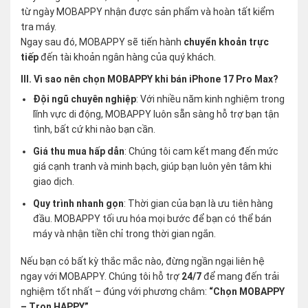
từ ngày MOBAPPY nhận được sản phẩm và hoàn tất kiểm
tra máy.
Ngay sau đó, MOBAPPY sẽ tiến hành
chuyển khoản trực
tiếp
đến tài khoản ngân hàng của quý khách.
III. Vì sao nên chọn MOBAPPY khi bán iPhone 17 Pro Max?
Đội ngũ chuyên nghiệp
: Với nhiều năm kinh nghiệm trong
lĩnh vực di động, MOBAPPY luôn sẵn sàng hỗ trợ bạn tận
tình, bất cứ khi nào bạn cần.
Giá thu mua hấp dẫn
: Chúng tôi cam kết mang đến mức
giá cạnh tranh và minh bạch, giúp bạn luôn yên tâm khi
giao dịch.
Quy trình nhanh gọn
: Thời gian của bạn là ưu tiên hàng
đầu. MOBAPPY tối ưu hóa mọi bước để bạn có thể bán
máy và nhận tiền chỉ trong thời gian ngắn.
Nếu bạn có bất kỳ thắc mắc nào, đừng ngần ngại liên hệ
ngay với MOBAPPY. Chúng tôi hỗ trợ
24/7
để mang đến trải
nghiệm tốt nhất – đúng với phương châm:
“Chọn MOBAPPY
– Trọn HAPPY”
.