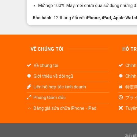
Mở hộp 100%: Máy mới chưa qua sử dụng nhưng đã 
Bảo hành:
12 tháng đối với
iPhone, iPad, Apple Watc
VỀ CHÚNG TÔI
HỖ T
Về chúng tôi
Chính
Giới thiệu về đội ngũ
Chính
Liên hệ hợp tác kinh doanh
特定
Phòng Giám đốc
プラ
Bảng giá sửa chữa iPhone - iPad
Tuyển
Giấy p