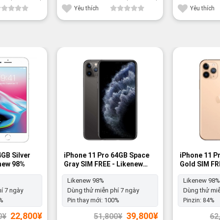
35,000¥.
là:
40,200¥.
là:
27,300¥.
30,800¥.
Yêu thích
Yêu thích
-23%
-16%
4GB Silver
iPhone 11 Pro 64GB Space
iPhone 11 P
enew 98%
Gray SIM FREE - Likenew
Gold SIM FR
98%
98%
Likenew 98%
Likenew 98%
í 7 ngày
Dùng thử miễn phí 7 ngày
Dùng thử miễ
%
Pin thay mới:
100%
Pinzin:
84%
Giá
Giá
Giá
Giá
22,800
¥
39,800
¥
0
¥
51,800
¥
62
gốc
hiện
gốc
hiện