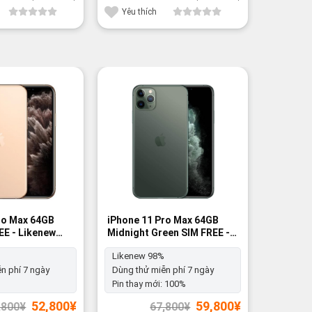
23,450¥.
là:
27,000¥.
là:
17,400¥.
19,800¥.
Yêu thích
Yêu th
-12%
-21%
ro Max 64GB
iPhone 11 Pro Max 64GB
iPhone S
EE - Likenew
Midnight Green SIM FREE -
SIM FREE
Likenew 98%
Likenew 98%
Likenew
n phí 7 ngày
Dùng thử miễn phí 7 ngày
Dùng thử
Pin thay mới:
100%
Pinzin:
1
Giá
Giá
Giá
Giá
52,800
¥
59,800
¥
,800
¥
67,800
¥
gốc
hiện
gốc
hiện