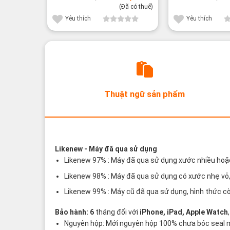
là:
tại
(Đã có thuế)
31,800¥.
là:
26,800¥.
Yêu thích
Yêu thích
Thuật ngữ sản phẩm
Các thuật ngữ sản phẩm Likenew - Brand
Likenew
- Máy đã qua sử dụng
Likenew 97% : Máy đã qua sử dụng xước nhiều hoặc x
Likenew 98% : Máy đã qua sử dụng có xước nhẹ vỏ, 
Likenew 99% : Máy cũ đã qua sử dụng, hình thức c
Bảo hành: 6
tháng đối với
iPhone, iPad, Apple Watch
Nguyên hộp: Mới nguyên hộp 100% chưa bóc seal máy