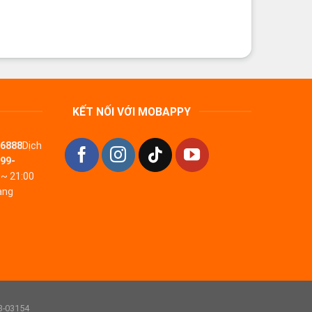
KẾT NỐI VỚI MOBAPPY
-6888
Dịch
99-
 ~ 21:00
àng
3-03154