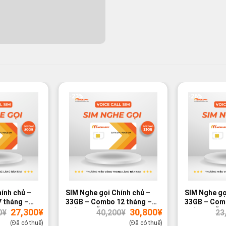
-23%
-26%
ính chủ –
SIM Nghe gọi Chính chủ –
SIM Nghe gọ
 tháng –
33GB – Combo 12 tháng –
33GB – Comb
Giá
Giá
Giá
Giá
27,300
¥
30,800
¥
GIÁ ƯU ĐÃI
GIÁ ƯU ĐÃI
0
¥
40,200
¥
23
gốc
hiện
gốc
hiện
là:
tại
là:
tại
(Đã có thuế)
(Đã có thuế)