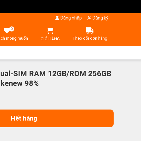
Đăng nhập
Đăng ký
0
ách mong muốn
Theo dõi đơn hàng
GIỎ HÀNG
Dual-SIM RAM 12GB/ROM 256GB
Likenew 98%
Hết hàng