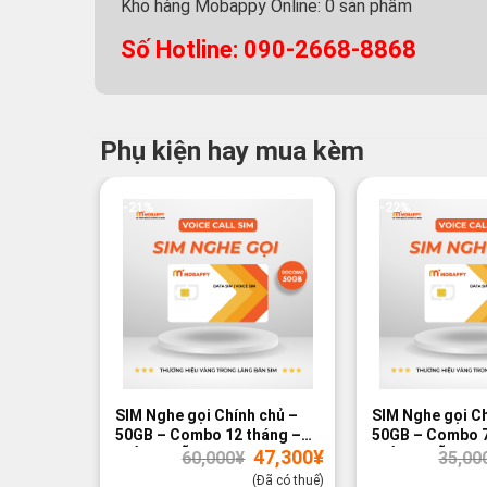
Kho hàng Mobappy Online:
0
sản phẩm
Số Hotline: 090-2668-8868
Phụ kiện hay mua kèm
-21%
-22%
SIM Nghe gọi Chính chủ –
SIM Nghe gọi Ch
50GB – Combo 12 tháng –
50GB – Combo 7
Giá
Giá
47,300
¥
GIÁ ƯU ĐÃI
GIÁ ƯU ĐÃI
60,000
¥
35,00
gốc
hiện
là:
tại
(Đã có thuế)