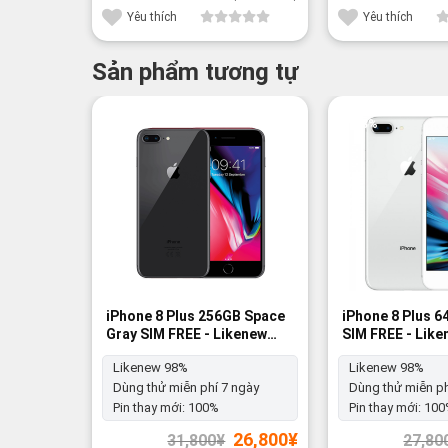
60,000¥.
là:
47,300¥.
Yêu thích
Yêu thích
Sản phẩm tương tự
-16%
-18%
iPhone 8 Plus 256GB Space
iPhone 8 Plus 6
Gray SIM FREE - Likenew
SIM FREE - Lik
98%
Likenew 98%
Likenew 98%
Dùng thử miễn phí 7 ngày
Dùng thử miễn ph
Pin thay mới:
100%
Pin thay mới:
100
Giá
Giá
26,800
¥
31,800
¥
27,80
gốc
hiện