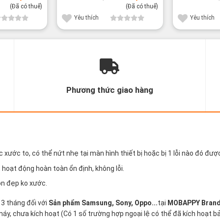
là:
tại
là:
tại
(Đã có thuế)
(Đã có thuế)
27,800¥.
là:
51,800¥.
là:
22,800¥.
39,800¥.
Yêu thích
Yêu thích
Phương thức giao hàng
new
ước to, có thể nứt nhẹ tại màn hình thiết bị hoặc bị 1 lỗi nào đó được
hoạt động hoàn toàn ổn định, không lỗi.
òn đẹp ko xước.
, 3 tháng đối với
Sản phẩm Samsung, Sony, Oppo...
tại
MOBAPPY
Bran
, chưa kích hoạt (Có 1 số trường hợp ngoại lệ có thể đã kích hoạt bả