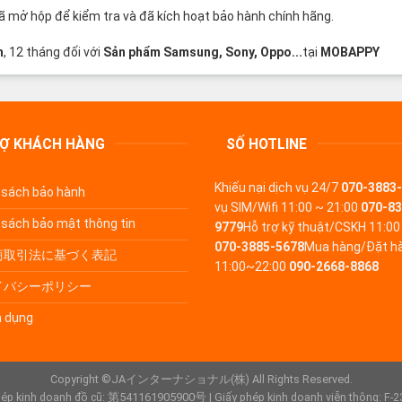
mở hộp để kiểm tra và đã kích hoạt bảo hành chính hãng.
h
, 12 tháng đối với
Sản phẩm Samsung, Sony, Oppo...
tại
MOBAPPY
RỢ KHÁCH HÀNG
SỐ HOTLINE
Khiếu nại dịch vụ
24/7
070-3883
 sách bảo hành
vụ SIM/Wifi
11:00 ~ 21:00
070-83
 sách bảo mật thông tin
9779
Hỗ trợ kỹ thuật/CSKH
11:00
070-3885-5678
Mua hàng/Đặt h
商取引法に基づく表記
11:00~22:00
090-2668-8868
イバシーポリシー
 dụng
Copyright ©JAインターナショナル(株) All Rights Reserved.
hép kinh doanh đồ cũ: 第541161905900号 | Giấy phép kinh doanh viễn thông: F-2