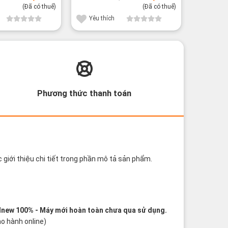
là:
tại
là:
tại
(Đã có thuế)
(Đã có thuế)
62,800¥.
là:
67,800¥.
là:
52,800¥.
59,800¥.
Yêu thích
Yêu th
Phương thức thanh toán
 giới thiệu chi tiết trong phần mô tả sản phẩm.
dnew 100%
- Máy mới hoàn toàn chưa qua sử dụng.
o hành online)