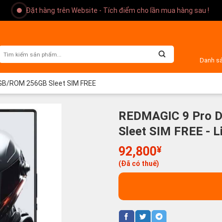
Đặt hàng trên Website - Tích điểm cho lần mua hàng sau !
Danh s
GB/ROM 256GB Sleet SIM FREE
REDMAGIC 9 Pro 
Sleet SIM FREE - 
92,800
¥
(Đã có thuế)