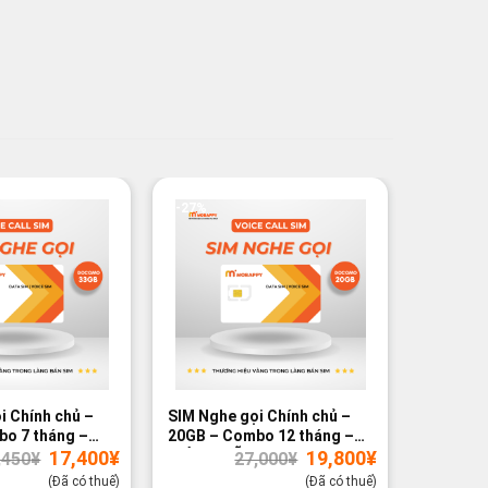
-27%
-31%
i Chính chủ –
SIM Nghe gọi Chính chủ –
SIM Nghe
o 7 tháng –
20GB – Combo 12 tháng –
20GB – 
Giá
Giá
Giá
Giá
17,400
¥
19,800
¥
GIÁ ƯU ĐÃI
GIÁ ƯU 
,450
¥
27,000
¥
gốc
hiện
gốc
hiện
là:
tại
là:
tại
(Đã có thuế)
(Đã có thuế)