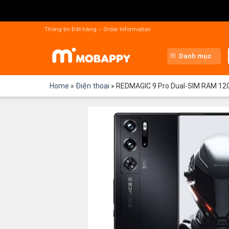
Chuyển
đến
Thông tin Đặt hàng – Order Information
nội
dung
Danh mục
Home
»
Điện thoại
»
REDMAGIC 9 Pro Dual-SIM RAM 12