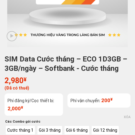
SIM Data Cước tháng – ECO 1D3GB –
3GB/ngày – Softbank - Cước tháng
2,980
¥
(Đã có thuế)
¥
200
Phí đăng ký/Cọc thiết bị:
Phí vận chuyển:
¥
2,000
XÓA
Các Combo gói cước
Cước tháng 1
Gói 3 tháng
Gói 6 tháng
Gói 12 tháng