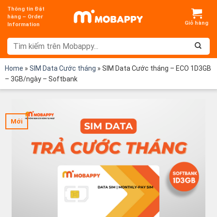
Chuyển
Thông tin Đặt
đến
hàng – Order
Information
nội
dung
Home
»
SIM Data Cước tháng
»
SIM Data Cước tháng – ECO 1D3GB
– 3GB/ngày – Softbank
Mới