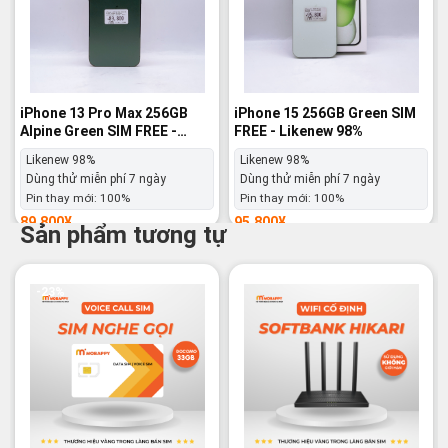
iPhone 13 Pro Max 256GB
iPhone 15 256GB Green SIM
Alpine Green SIM FREE -
FREE - Likenew 98%
Likenew 98%
Likenew 98%
Likenew 98%
Dùng thử miễn phí 7 ngày
Dùng thử miễn phí 7 ngày
Pin thay mới:
100%
Pin thay mới:
100%
89,800
¥
95,800
¥
Sản phẩm tương tự
(Đã có thuế)
(Đã có thuế)
Yêu thích
Yêu thích
-23%