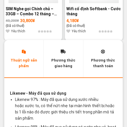
SIM Nghe gọi Chính chủ –
Wifi cố định Softbank - Cước
33GB – Combo 12 tháng –
tháng
GIÁ ƯU ĐÃI
30,800
¥
4,180
¥
40,200
¥
Giá
Giá
gốc
hiện
(Đã có thuế)
(Đã có thuế)
là:
tại
40,200¥.
là:
Yêu thích
Yêu thích
30,800¥.
Thuật ngữ sản
Phương thức
Phương thức
phẩm
giao hàng
thanh toán
Các thuật ngữ sản phẩm Likenew - Brandnew
Likenew
- Máy đã qua sử dụng
Likenew 97% : Máy đã qua sử dụng xước nhiều
hoặc xước to, có thể nứt nhẹ tại màn hình thiết bị hoặc
bị 1 lỗi nào đó được giới thiệu chi tiết trong phần mô tả
sản phẩm.
Likenew 98% : Máy đã qua sử dụng có xước nhẹ vỏ, hoạt