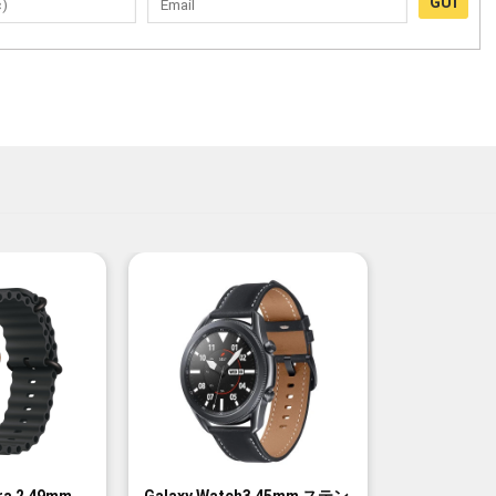
GỬI
-20%
tra 2 49mm
Galaxy Watch3 45mm ステン