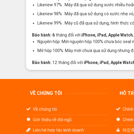
Likenew 97% : Máy đã qua sử dụng xước nhiều hoặc x
Likenew 98% : Máy đã qua sử dụng có xước nhẹ vỏ, 
Likenew 99% : Máy cũ đã qua sử dụng, hình thức c
Bảo hành: 6
tháng đối với
iPhone, iPad, Apple Watch
Nguyên hộp: Mới nguyên hộp 100% chưa bóc seal máy
Mở hộp 100%: Máy mới chưa qua sử dụng nhưng đã 
Bảo hành:
12 tháng đối với
iPhone, iPad, Apple Watc
VỀ CHÚNG TÔI
HỖ T
Về chúng tôi
Chính
Giới thiệu về đội ngũ
Chính
Liên hệ hợp tác kinh doanh
特定