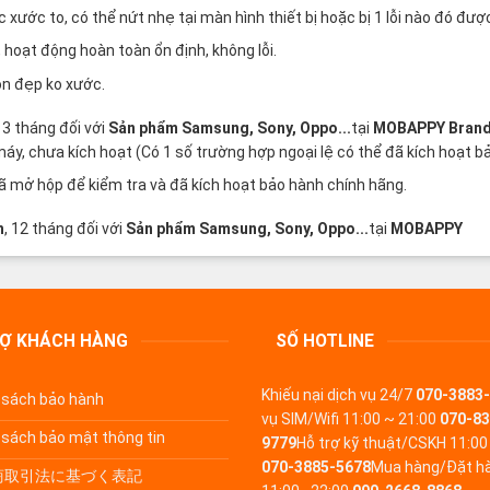
ước to, có thể nứt nhẹ tại màn hình thiết bị hoặc bị 1 lỗi nào đó được
hoạt động hoàn toàn ổn định, không lỗi.
òn đẹp ko xước.
, 3 tháng đối với
Sản phẩm Samsung, Sony, Oppo...
tại
MOBAPPY
Bran
, chưa kích hoạt (Có 1 số trường hợp ngoại lệ có thể đã kích hoạt bả
mở hộp để kiểm tra và đã kích hoạt bảo hành chính hãng.
h
, 12 tháng đối với
Sản phẩm Samsung, Sony, Oppo...
tại
MOBAPPY
RỢ KHÁCH HÀNG
SỐ HOTLINE
Khiếu nại dịch vụ
24/7
070-3883
 sách bảo hành
vụ SIM/Wifi
11:00 ~ 21:00
070-83
 sách bảo mật thông tin
9779
Hỗ trợ kỹ thuật/CSKH
11:00
070-3885-5678
Mua hàng/Đặt h
商取引法に基づく表記