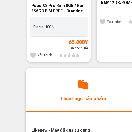
RAM12GB/ROM5
Poco X8 Pro Ram 8GB / Rom
SIM FREE - Ngu
256GB SIM FREE - Brandnew
100%
Yêu thích
Pinzin:
100%
65,800
¥
(Đã có thuế)
Yêu thích
Thuật ngữ sản phẩm
Các thuật ngữ sản phẩm Likenew - Brand
Likenew
- Máy đã qua sử dụng