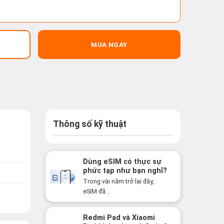
MUA NGAY
Thông số kỹ thuật
Dùng eSIM có thực sự
phức tạp như bạn nghĩ?
Sự thật có thể khiến
Trong vài năm trở lại đây,
bạn bất ngờ!
eSIM đã...
Redmi Pad và Xiaomi