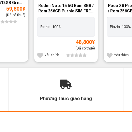
12GB Green
Redmi Note 15 5G Ram 8GB /
Poco X8 Pr
59,800
¥
yên hộp
Rom 256GB Purple SIM FREE
/ Rom 256GB SIM FREE -
(Đã có thuế)
- Brandnew 100%
Brandnew 1
Pinzin:
100%
Pinzin:
100%
48,800
¥
(Đã có thuế)
Yêu thích
Yêu thích
Phương thức giao hàng
new