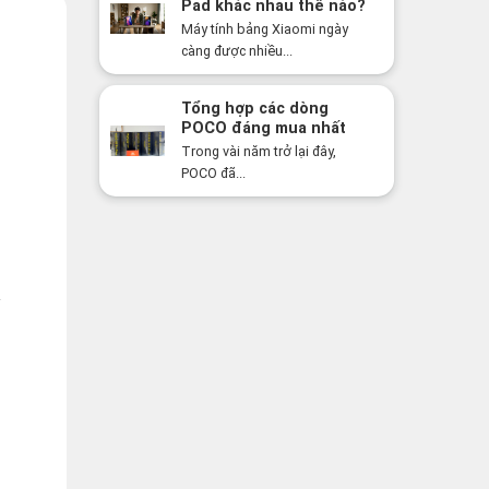
Pad khác nhau thế nào?
Nên mua dòng nào năm
Máy tính bảng Xiaomi ngày
2026?
càng được nhiều...
Tổng hợp các dòng
POCO đáng mua nhất
năm 2026: Hiệu năng
Trong vài năm trở lại đây,
mạnh, giá cực tốt
POCO đã...