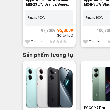
MRF23J/A [Orange/Beige
MX4P3J/A [Bla
Trail Loop M/L]
Ocean Band] GPS
GPS+Cellular - Nguyên hộp
Nguyên hộp
Pinzin:
100%
Pinzin:
100%
Giá
Giá
95,800
¥
97,800
¥
100,80
gốc
hiện
là:
tại
(Đã có thuế)
97,800¥.
là:
95,800¥.
Yêu thích
Yêu thích
Sản phẩm tương tự
POCO X7 Pro