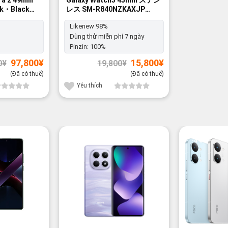
ck・Black
レス SM-R840NZKAXJP
+Cellular -
Mystic Black - Likenew 98%
Likenew 98%
Dùng thử miễn phí 7 ngày
Pinzin:
100%
Giá
Giá
Giá
Giá
97,800
¥
15,800
¥
0
¥
19,800
¥
gốc
hiện
gốc
hiện
là:
tại
là:
tại
(Đã có thuế)
(Đã có thuế)
100,800¥.
là:
19,800¥.
là:
97,800¥.
15,800¥.
Yêu thích
-4%