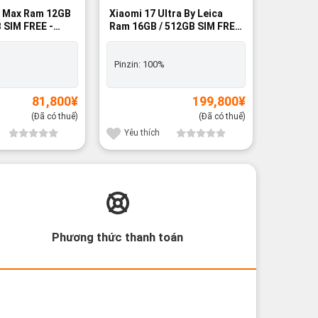
RAM12GB
o Max Ram 12GB
Xiaomi 17 Ultra By Leica
Brandne
Ram 16GB / 512GB SIM FREE
00%
- Brandnew 100%
Pinzin:
1
Pinzin:
100%
81,800
¥
199,800
¥
Yêu th
(Đã có thuế)
(Đã có thuế)
Yêu thích
Phương thức thanh toán