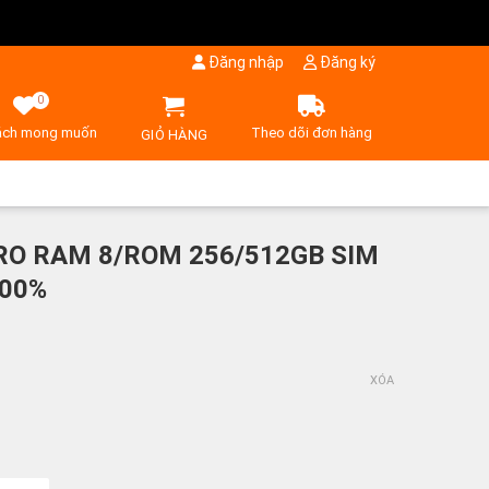
Đăng nhập
Đăng ký
0
ách mong muốn
Theo dõi đơn hàng
GIỎ HÀNG
PRO RAM 8/ROM 256/512GB SIM
100%
XÓA