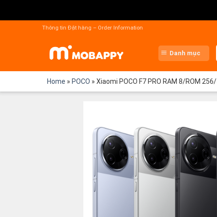
Chuyển
đến
Thông tin Đặt hàng – Order Information
nội
dung
Danh mục
Home
»
POCO
»
Xiaomi POCO F7 PRO RAM 8/ROM 256/