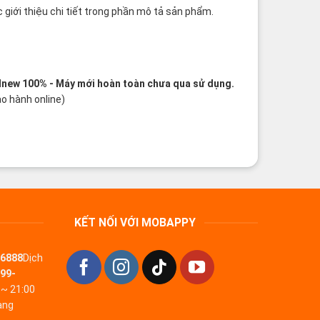
 giới thiệu chi tiết trong phần mô tả sản phẩm.
dnew 100%
- Máy mới hoàn toàn chưa qua sử dụng.
o hành online)
KẾT NỐI VỚI MOBAPPY
-6888
Dịch
99-
 ~ 21:00
àng