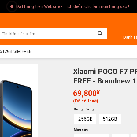
Đặt hàng trên Website - Tích điểm cho lần mua hàng sau !
Danh s
512GB SIM FREE
Xiaomi POCO F7 
FREE - Brandnew 
69,800
¥
(Đã có thuế)
Dung lượng
256GB
512GB
Màu sắc