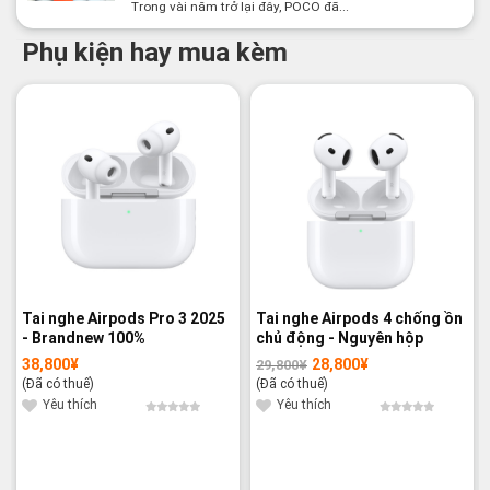
Trong vài năm trở lại đây, POCO đã...
Phụ kiện hay mua kèm
-3%
Tai nghe Airpods Pro 3 2025
Tai nghe Airpods 4 chống ồn
- Brandnew 100%
chủ động - Nguyên hộp
38,800
¥
28,800
¥
29,800
¥
Giá
Giá
gốc
hiện
(Đã có thuế)
(Đã có thuế)
là:
tại
29,800¥.
là:
Yêu thích
Yêu thích
28,800¥.