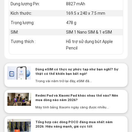
Dung lượng Pin:
8827 mAh
Kích thước:
169.5 x 240 x 7.5 mm
Trọng lượng:
478 g
SIM:
SIM 1 Nano SIM & 1 eSIM
Tương thích :
Hỗ trợ sử dụng bút Apple
Pencil
Dùng eSIM có thực sự phức tạp như bạn nghĩ? Sự
thật có thể khiến bạn bất ngờ!
Trong vài năm trở lại đây, eSIM đã...
Redmi Pad và Xiaomi Pad khác nhau thế nào? Nên
mua dòng nào năm 2026?
Máy tính bảng Xiaomi ngày càng được nhiều...
Tổng hợp các dòng POCO đáng mua nhất năm
2026: Hiệu năng mạnh, giá cực tốt