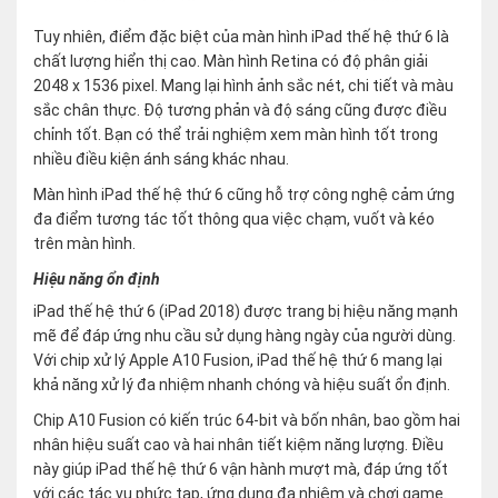
Tuy nhiên, điểm đặc biệt của màn hình iPad thế hệ thứ 6 là
chất lượng hiển thị cao. Màn hình Retina có độ phân giải
2048 x 1536 pixel. Mang lại hình ảnh sắc nét, chi tiết và màu
sắc chân thực. Độ tương phản và độ sáng cũng được điều
chỉnh tốt. Bạn có thể trải nghiệm xem màn hình tốt trong
nhiều điều kiện ánh sáng khác nhau.
Màn hình iPad thế hệ thứ 6 cũng hỗ trợ công nghệ cảm ứng
đa điểm tương tác tốt thông qua việc chạm, vuốt và kéo
trên màn hình.
Hiệu năng ổn định
iPad thế hệ thứ 6 (iPad 2018) được trang bị hiệu năng mạnh
mẽ để đáp ứng nhu cầu sử dụng hàng ngày của người dùng.
Với chip xử lý Apple A10 Fusion, iPad thế hệ thứ 6 mang lại
khả năng xử lý đa nhiệm nhanh chóng và hiệu suất ổn định.
Chip A10 Fusion có kiến trúc 64-bit và bốn nhân, bao gồm hai
nhân hiệu suất cao và hai nhân tiết kiệm năng lượng. Điều
này giúp iPad thế hệ thứ 6 vận hành mượt mà, đáp ứng tốt
với các tác vụ phức tạp, ứng dụng đa nhiệm và chơi game.