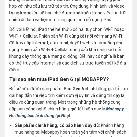
hợp với nhu cầu lưu trữ tệp tin, ứng dụng, hình ảnh, và video.
Dung lượng lớn sẽ hạn chế được khó khăn trong việc lưu trữ
nhiều dữ liệu và tiện ích trong quá trình sử dụng iPad.
Đối với kết nối, iPad thế hệ thứ 6 có hai tùy chọn: Wi-Fi hoặc
Wi-Fi + Cellular. Phiên bản Wi-Fi dùng kết nối với mạng Wi-Fi
để truy cập Internet, gửi email, duyệt web và tải xuống ứng
dụng. Phiên bản Wi-Fi + Cellular cung cấp khả năng kết nối
không dây thông qua mạng di động. Điềi này có nghĩa là bạn
có thể truy cập Internet và các dịch vụ trực tuyến bất kể địa
điểm.
Tại sao nên mua iPad Gen 6 tại MOBAPPY?
Để sở hữu được sản phẩm
iPad Gen 6
chính hãng, giá tốt, ưu
đãi hấp dẫn thì việc tìm kiếm đơn vị uy tín và đáng tin cậy là
điều vô cùng quan trọng. Một trong những hệ thống cung
cấp sản công nghệ chính hãng, giá tốt hiện nay là
Mobappy –
Hệ thống bán lẻ di động tại Nhật
:
Sản phẩm chính hãng, có bảo hành đầy đủ:
Khách hàng
mua hàng tại Mobappy hoàn toàn yên tâm với chính sách