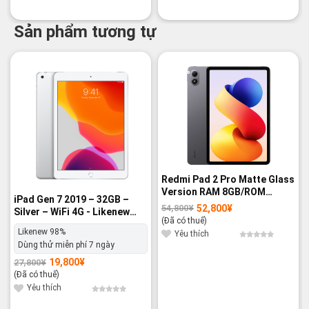
Sản phẩm tương tự
-29%
-4%
Redmi Pad 2 Pro Matte Glass
Version RAM 8GB/ROM
iPad Gen 7 2019 – 32GB –
256GB Graphite Gray WiFi -
52,800
¥
54,800
¥
Giá
Giá
Silver – WiFi 4G - Likenew
Nguyên hộp
gốc
hiện
(Đã có thuế)
98%
là:
tại
Likenew 98%
54,800¥.
là:
Yêu thích
52,800¥.
Dùng thử miễn phí 7 ngày
19,800
¥
27,800
¥
Giá
Giá
gốc
hiện
(Đã có thuế)
là:
tại
27,800¥.
là:
Yêu thích
19,800¥.