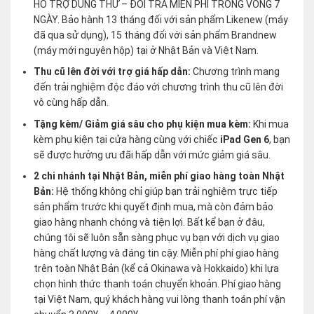
HỖ TRỢ DÙNG THỬ – ĐỔI TRẢ MIỄN PHÍ TRONG VÒNG 7
NGÀY. Bảo hành 13 tháng đối với sản phẩm Likenew (máy
đã qua sử dụng), 15 tháng đối với sản phẩm Brandnew
(máy mới nguyên hộp) tại ở Nhật Bản và Việt Nam.
Thu cũ lên đời với trợ giá hấp dẫn:
Chương trình mang
đến trải nghiệm độc đáo với chương trình thu cũ lên đời
vô cùng hấp dẫn.
Tặng kèm/ Giảm giá sâu cho phụ kiện mua kèm:
Khi mua
kèm phụ kiện tại cửa hàng cùng với chiếc
iPad Gen 6
, bạn
sẽ được hưởng ưu đãi hấp dẫn với mức giảm giá sâu.
2 chi nhánh tại Nhật Bản, miễn phí giao hàng toàn Nhật
Bản:
Hệ thống không chỉ giúp bạn trải nghiệm trực tiếp
sản phẩm trước khi quyết định mua, mà còn đảm bảo
giao hàng nhanh chóng và tiện lợi. Bất kể bạn ở đâu,
chúng tôi sẽ luôn sẵn sàng phục vụ bạn với dịch vụ giao
hàng chất lượng và đáng tin cậy. Miễn phí phí giao hàng
trên toàn Nhật Bản (kể cả Okinawa và Hokkaido) khi lựa
chọn hình thức thanh toán chuyển khoản. Phí giao hàng
tại Việt Nam, quý khách hàng vui lòng thanh toán phí vận