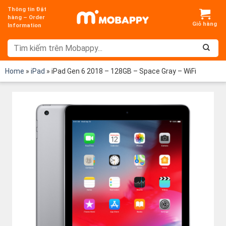
Chuyển
Thông tin Đặt
đến
hàng – Order
Information
nội
dung
Home
»
iPad
»
iPad Gen 6 2018 – 128GB – Space Gray – WiFi