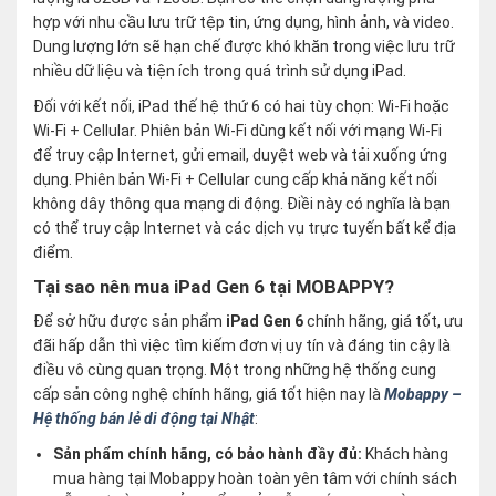
hợp với nhu cầu lưu trữ tệp tin, ứng dụng, hình ảnh, và video.
Dung lượng lớn sẽ hạn chế được khó khăn trong việc lưu trữ
nhiều dữ liệu và tiện ích trong quá trình sử dụng iPad.
Đối với kết nối, iPad thế hệ thứ 6 có hai tùy chọn: Wi-Fi hoặc
Wi-Fi + Cellular. Phiên bản Wi-Fi dùng kết nối với mạng Wi-Fi
để truy cập Internet, gửi email, duyệt web và tải xuống ứng
dụng. Phiên bản Wi-Fi + Cellular cung cấp khả năng kết nối
không dây thông qua mạng di động. Điềi này có nghĩa là bạn
có thể truy cập Internet và các dịch vụ trực tuyến bất kể địa
điểm.
Tại sao nên mua iPad Gen 6 tại MOBAPPY?
Để sở hữu được sản phẩm
iPad Gen 6
chính hãng, giá tốt, ưu
đãi hấp dẫn thì việc tìm kiếm đơn vị uy tín và đáng tin cậy là
điều vô cùng quan trọng. Một trong những hệ thống cung
cấp sản công nghệ chính hãng, giá tốt hiện nay là
Mobappy –
Hệ thống bán lẻ di động tại Nhật
:
Sản phẩm chính hãng, có bảo hành đầy đủ:
Khách hàng
mua hàng tại Mobappy hoàn toàn yên tâm với chính sách