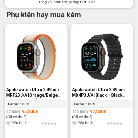
Trong vài năm trở lại đây, POCO đã...
Phụ kiện hay mua kèm
-2%
-3%
Apple watch Ultra 2 49mm
Apple watch Ultra 2 49mm
MRF23J/A [Orange/Beige
MX4P3J/A [Black・Black
Trail Loop M/L] GPS+Cellular
Ocean Band] GPS+Cellular -
Pinzin:
100%
Pinzin:
100%
- Nguyên hộp
Nguyên hộp
95,800
¥
97,800
¥
97,800
¥
100,800
¥
Giá
Giá
Giá
Giá
gốc
hiện
gốc
hiện
(Đã có thuế)
(Đã có thuế)
là:
tại
là:
tại
97,800¥.
là:
100,800¥.
là:
Yêu thích
Yêu thích
95,800¥.
97,800¥.