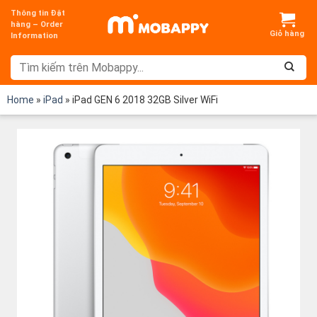
Chuyển
Thông tin Đặt
đến
hàng – Order
Information
nội
dung
Home
»
iPad
»
iPad GEN 6 2018 32GB Silver WiFi