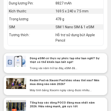
Dung lượng Pin:
8827 mAh
Kích thước:
169.5 x 240 x 7.5 mm
Trọng lượng:
478 g
SIM:
SIM 1 Nano SIM & 1 eSIM
Tương thích :
Hỗ trợ sử dụng bút Apple
Pencil
Dùng eSIM có thực sự phức tạp như bạn nghĩ? Sự
thật có thể khiến bạn bất ngờ!
Trong vài năm trở lại đây, eSIM đã...
Redmi Pad và Xiaomi Pad khác nhau thế nào? Nên
mua dòng nào năm 2026?
Máy tính bảng Xiaomi ngày càng được nhiều...
Tổng hợp các dòng POCO đáng mua nhất năm
2026: Hiệu năng mạnh, giá cực tốt