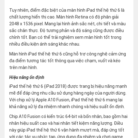
Tuy nhiên, điểm đặc biệt của màn hình iPad thế hệ thứ 6 là
chất lượng hiển thị cao. Màn hình Retina có độ phân giải
2048 x 1536 pixel. Mang lại hình ảnh sắc nét, chi tiết và màu
sắc chân thực. Độ tương phản và độ sáng cũng được điều
chỉnh tốt. Bạn có thể trải nghiệm xem màn hình tốt trong
nhiều điều kiện ánh sáng khác nhau.
Màn hình iPad thế hệ thứ 6 cũng hỗ trợ công nghệ cảm ứng
đa điểm tương tác tốt thông qua việc chạm, vuốt và kéo
trên màn hình.
Hiệu năng ổn định
iPad thế hệ thứ 6 (iPad 2018) được trang bị hiệu năng mạnh
mẽ để đáp ứng nhu cầu sử dụng hàng ngày của người dùng.
Với chip xử lý Apple A10 Fusion, iPad thế hệ thứ 6 mang lại
khả năng xử lý đa nhiệm nhanh chóng và hiệu suất ổn định.
Chip A10 Fusion có kiến trúc 64-bit và bốn nhân, bao gồm hai
nhân hiệu suất cao và hai nhân tiết kiệm năng lượng. Điều
này giúp iPad thế hệ thứ 6 vận hành mượt mà, đáp ứng tốt
với các tác vụ phức tạp, ứng dụng đa nhiệm và chơi game.