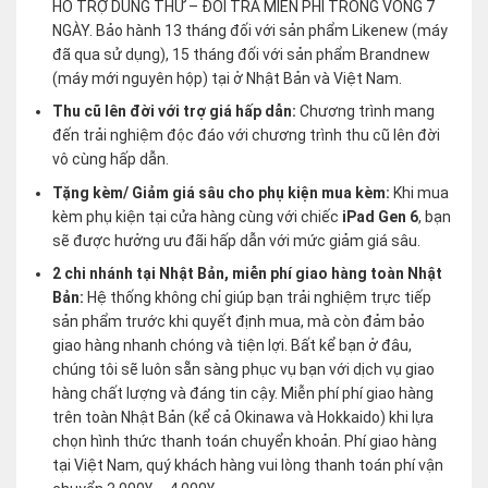
HỖ TRỢ DÙNG THỬ – ĐỔI TRẢ MIỄN PHÍ TRONG VÒNG 7
NGÀY. Bảo hành 13 tháng đối với sản phẩm Likenew (máy
đã qua sử dụng), 15 tháng đối với sản phẩm Brandnew
(máy mới nguyên hộp) tại ở Nhật Bản và Việt Nam.
Thu cũ lên đời với trợ giá hấp dẫn:
Chương trình mang
đến trải nghiệm độc đáo với chương trình thu cũ lên đời
vô cùng hấp dẫn.
Tặng kèm/ Giảm giá sâu cho phụ kiện mua kèm:
Khi mua
kèm phụ kiện tại cửa hàng cùng với chiếc
iPad Gen 6
, bạn
sẽ được hưởng ưu đãi hấp dẫn với mức giảm giá sâu.
2 chi nhánh tại Nhật Bản, miễn phí giao hàng toàn Nhật
Bản:
Hệ thống không chỉ giúp bạn trải nghiệm trực tiếp
sản phẩm trước khi quyết định mua, mà còn đảm bảo
giao hàng nhanh chóng và tiện lợi. Bất kể bạn ở đâu,
chúng tôi sẽ luôn sẵn sàng phục vụ bạn với dịch vụ giao
hàng chất lượng và đáng tin cậy. Miễn phí phí giao hàng
trên toàn Nhật Bản (kể cả Okinawa và Hokkaido) khi lựa
chọn hình thức thanh toán chuyển khoản. Phí giao hàng
tại Việt Nam, quý khách hàng vui lòng thanh toán phí vận