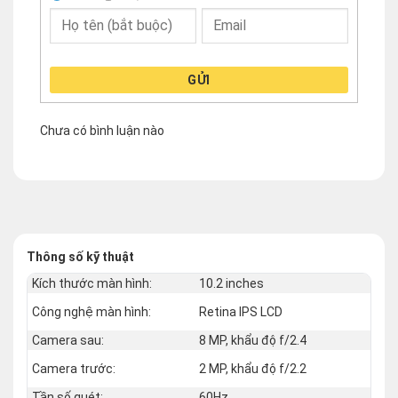
GỬI
Chưa có bình luận nào
Thông số kỹ thuật
Kích thước màn hình:
10.2 inches
Công nghệ màn hình:
Retina IPS LCD
Camera sau:
8 MP, khẩu độ f/2.4
Camera trước:
2 MP, khẩu độ f/2.2
Tần số quét:
60Hz