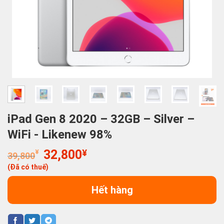
iPad Gen 8 2020 – 32GB – Silver –
WiFi - Likenew 98%
Giá
Giá
¥
32,800
¥
39,800
gốc
hiện
(Đã có thuế)
là:
tại
39,800¥.
là:
Hết hàng
32,800¥.