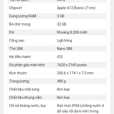
Chipset:
Apple A12 Bionic (7 nm)
Dung lượng RAM:
3 GB
Bộ nhớ trong:
32 GB
Pin:
Khoảng 8.200 mAh
Cổng sạc:
Lightning
Thẻ SIM:
Nano SIM
Hệ điều hành:
iOS
Độ phân giải màn hình:
1620 x 2160 pixels
Kích thước:
250.6 x 174.1 x 7.5 mm
Trọng lượng:
490 g
Chất liệu mặt lưng:
Kim loại
Chất liệu khung viền:
Kim loại
Chỉ số kháng nước, bụi:
Đạt mức IP68 (chống nước ở
độ sâu tối đa 6 mét trong