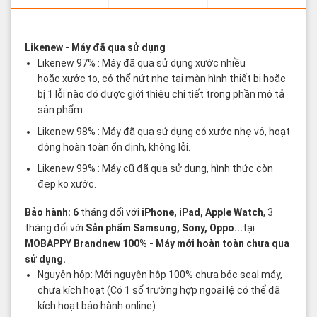
Các thuật ngữ sản phẩm Likenew - Brandnew
Likenew
- Máy đã qua sử dụng
Likenew 97% : Máy đã qua sử dụng xước nhiều
hoặc xước to, có thể nứt nhẹ tại màn hình thiết bị hoặc
bị 1 lỗi nào đó được giới thiệu chi tiết trong phần mô tả
sản phẩm.
Likenew 98% : Máy đã qua sử dụng có xước nhẹ vỏ, hoạt
động hoàn toàn ổn định, không lỗi.
Likenew 99% : Máy cũ đã qua sử dụng, hình thức còn
đẹp ko xước.
Bảo hành: 6
tháng đối với
iPhone, iPad, Apple Watch
, 3
tháng đối với
Sản phẩm Samsung, Sony, Oppo...
tại
MOBAPPY
Brandnew 100%
- Máy mới hoàn toàn chưa qua
sử dụng.
Nguyên hộp: Mới nguyên hộp 100% chưa bóc seal máy,
chưa kích hoạt (Có 1 số trường hợp ngoại lệ có thể đã
kích hoạt bảo hành online)