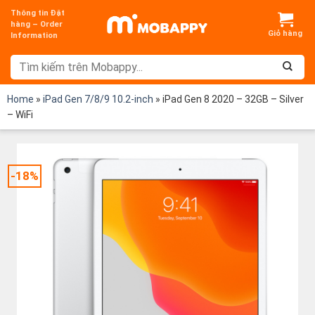
Chuyển
Thông tin Đặt
đến
hàng – Order
Information
nội
dung
Home
»
iPad Gen 7/8/9 10.2-inch
»
iPad Gen 8 2020 – 32GB – Silver
– WiFi
-18%