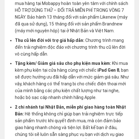
mua hàng tại Mobappy hoàn toàn yên tâm với chính sách
HỖ TRỢ DÙNG THỬ – ĐỔI TRẢ MIỄN PHÍ TRONG VÒNG 7
NGÀY. Bảo hành 13 tháng đối với sản phẩm Likenew (máy
đã qua sử dụng), 15 tháng đối với sản phẩm Brandnew
(máy mới nguyên hộp) tại ở Nhật Bản và Việt Nam.
Thu cũ lên đời với trợ giá hấp dẫn:
Chương trình mang
đến trải nghiệm độc đáo với chương trình thu cũ lên đời
vô cùng hấp dẫn.
Tặng kèm/ Giảm giá sâu cho phụ kiện mua kèm:
Khi mua
kèm phụ kiện tại cửa hàng cùng với chiếc
iPad Gen 8
, bạn
sẽ được hưởng ưu đãi hấp dẫn với mức giảm giá sâu. Như
vậy, khách hàng có thể trang bị cho chiếc điện thoại mới
của mình bằng các phụ kiện chất lượng như tai nghe,
hoặc bộ sạc cáp nhanh chính hãng Apple.
2 chi nhánh tại Nhật Bản, miễn phí giao hàng toàn Nhật
Bản:
Hệ thống không chỉ giúp bạn trải nghiệm trực tiếp
sản phẩm trước khi quyết định mua, mà còn đảm bảo
giao hàng nhanh chóng và tiện lợi. Bất kể bạn ở đâu,
chúng tôi sẽ luôn sẵn sàng phục vụ bạn với dịch vụ giao