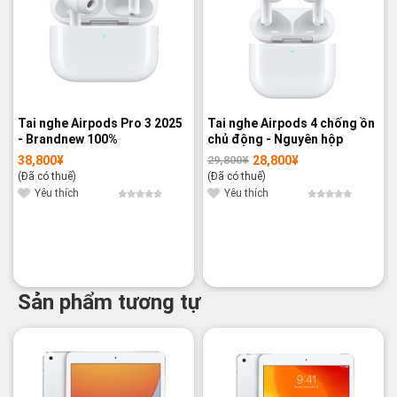
Tai nghe Airpods Pro 3 2025
Tai nghe Airpods 4 chống ồn
- Brandnew 100%
chủ động - Nguyên hộp
38,800
¥
28,800
¥
29,800
¥
Giá
Giá
gốc
hiện
(Đã có thuế)
(Đã có thuế)
là:
tại
29,800¥.
là:
Yêu thích
Yêu thích
28,800¥.
Sản phẩm tương tự
-9%
-29%