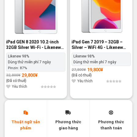
iPad GEN 8 2020 10.2-inch
iPad Gen 7 2019 – 32GB –
32GB Silver Wi-Fi - Likenew
Silver – WiFi 4G - Likenew
98%
98%
Likenew 98%
Likenew 98%
Dùng thử miễn phí 7 ngày
Dùng thử miễn phí 7 ngày
Pinzin:
87%
19,800
¥
27,800
¥
Giá
Giá
gốc
hiện
29,800
¥
32,800
¥
(Đã có thuế)
Giá
Giá
là:
tại
gốc
hiện
(Đã có thuế)
27,800¥.
là:
Yêu thích
là:
tại
19,800¥.
32,800¥.
là:
Yêu thích
29,800¥.
Thuật ngữ sản
Phương thức
Phương thức
phẩm
giao hàng
thanh toán