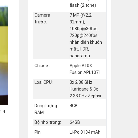
flash (2 tone)
Camera
7 MP (f/2.2,
trước:
32mm),
1080p@30fps,
720p@240fps,
nhận diện khuôn
mặt, HDR,
panorama
Chipset:
Apple A10X
Fusion APL1071
Loại CPU:
3x 2.38 GHz
Hurricane & 3x
2.38 GHz Zephyr
Dung lượng
4GB
m 4
RAM:
Bộ nhớ trong:
64GB
Pin:
Li-Po 8134 mAh