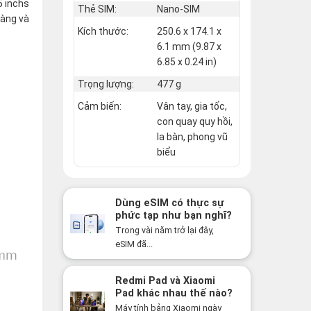
5 inchs
Thẻ SIM:
Nano-SIM
ràng và
Kích thước:
250.6 x 174.1 x
6.1 mm (9.87 x
6.85 x 0.24 in)
Trọng lượng:
477 g
Cảm biến:
Vân tay, gia tốc,
con quay quy hồi,
la bàn, phong vũ
biểu
Dùng eSIM có thực sự
phức tạp như bạn nghĩ?
Sự thật có thể khiến
Trong vài năm trở lại đây,
bạn bất ngờ!
eSIM đã...
Redmi Pad và Xiaomi
Pad khác nhau thế nào?
Nên mua dòng nào năm
Máy tính bảng Xiaomi ngày