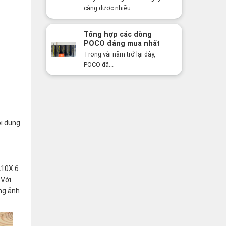
2026?
càng được nhiều...
Tổng hợp các dòng
POCO đáng mua nhất
năm 2026: Hiệu năng
Trong vài năm trở lại đây,
mạnh, giá cực tốt
POCO đã...
ội dung
A10X 6
 Với
ng ảnh