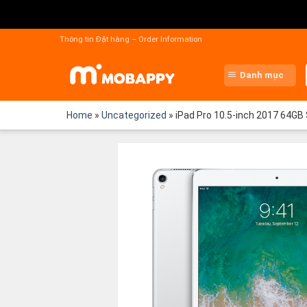
Chuyển
đến
Thông tin Đặt hàng – Order Information
nội
dung
Danh mục
Home
»
Uncategorized
»
iPad Pro 10.5-inch 2017 64GB S