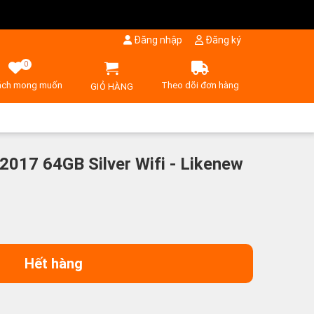
Đăng nhập
Đăng ký
0
ách mong muốn
Theo dõi đơn hàng
GIỎ HÀNG
 2017 64GB Silver Wifi - Likenew
Hết hàng