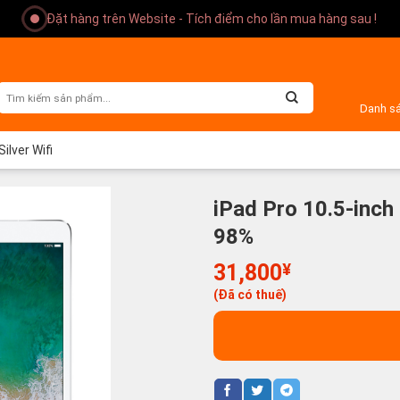
Đặt hàng trên Website - Tích điểm cho lần mua hàng sau !
Danh s
ilver Wifi
iPad Pro 10.5-inch
98%
31,800
¥
(Đã có thuế)