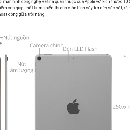
 bị màn hình công nghệ Retina quen thuộc của Apple với kích thước 10.
điểm ảnh giúp chất lượng hiển thị của màn hình này trở nên sắc nét, rõ 
oạt động giữa trời nắng.