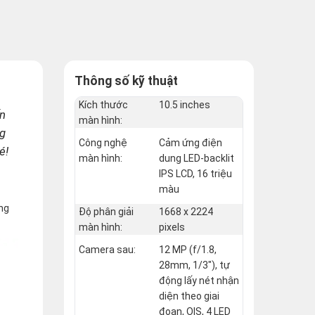
Thông số kỹ thuật
Kích thước
10.5 inches
ến
màn hình:
ng
Công nghệ
Cảm ứng điện
é!
màn hình:
dung LED-backlit
IPS LCD, 16 triệu
màu
ng
Độ phân giải
1668 x 2224
màn hình:
pixels
Camera sau:
12 MP (f/1.8,
28mm, 1/3"), tự
động lấy nét nhận
diện theo giai
đoạn, OIS, 4 LED