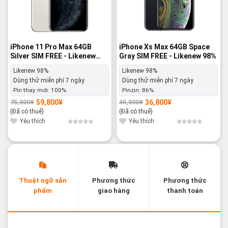
iPhone 11 Pro Max 64GB
iPhone Xs Max 64GB Space
Silver SIM FREE - Likenew
Gray SIM FREE - Likenew 98%
98%
Likenew 98%
Likenew 98%
Dùng thử miễn phí 7 ngày
Dùng thử miễn phí 7 ngày
Pin thay mới:
100%
Pinzin:
86%
59,800
¥
36,800
¥
75,800
¥
45,800
¥
Giá
Giá
Giá
Giá
gốc
hiện
gốc
hiện
(Đã có thuế)
(Đã có thuế)
là:
tại
là:
tại
75,800¥.
là:
45,800¥.
là:
Yêu thích
Yêu thích
59,800¥.
36,800¥.
Thuật ngữ sản
Phương thức
Phương thức
phẩm
giao hàng
thanh toán
Các thuật ngữ sản phẩm Likenew - Brandnew