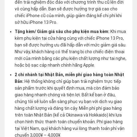
đến trải nghiệm độc đáo với chương trình thu cũ lên đời
vô cùng hấp dẫn. Bạn sẽ được hưởng trợ giá cao cho
chiếc iPhone cũ của mình, giúp giảm đáng kể chi phí khi
sở hữu iPhone 13 Pro.
Tặng kèm/ Giảm giá sâu cho phụ kiện mua kèm:
Khi mua
kèm phụ kiện tại cửa hàng cùng với chiếc iPhone 13 Pro,
bạn sẽ được hưởng ưu đãi hấp dẫn với mức giảm giá sâu.
Như vậy, khách hàng có thể trang bị cho chiếc điện thoại
mới của mình bằng các phụ kiện chất lượng như tai nghe,
hoặc bộ sạc cáp nhanh chính hãng Apple.
2 chi nhánh tại Nhật Bản, miễn phí giao hàng toàn Nhật
Bản:
Hệ thống không chỉ giúp bạn trải nghiệm trực tiếp
sản phẩm trước khi quyết định mua, mà còn đảm bảo
giao hàng nhanh chóng và tiện lợi. Bất kể bạn ở đâu,
chúng tôi sẽ luôn sẵn sàng phục vụ bạn với dịch vụ giao
hàng chất lượng và đáng tin cậy. Miễn phí phí giao hàng
trên toàn Nhật Bản (kể cả Okinawa và Hokkaido) khi lựa
chọn hình thức thanh toán chuyển khoản. Phí giao hàng
tại Việt Nam, quý khách hàng vui lòng thanh toán phí vận
chuyển 3,000¥ – 4,000¥.