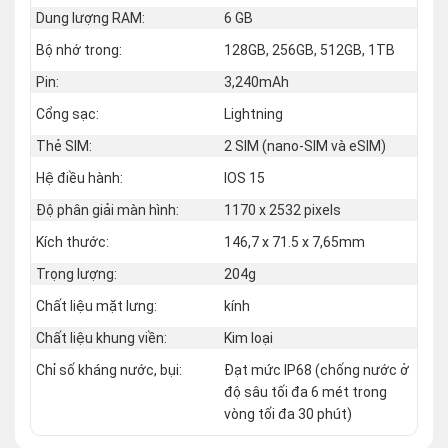
Dung lượng RAM:
6 GB
Bộ nhớ trong:
128GB, 256GB, 512GB, 1TB
Pin:
3,240mAh
Cổng sạc:
Lightning
Thẻ SIM:
2 SIM (nano‑SIM và eSIM)
Hệ điều hành:
IOS 15
Độ phân giải màn hình:
1170 x 2532 pixels
Kích thước:
146,7 x 71.5 x 7,65mm
Trọng lượng:
204g
Chất liệu mặt lưng:
kính
Chất liệu khung viền:
Kim loại
Chỉ số kháng nước, bụi:
Đạt mức IP68 (chống nước ở
độ sâu tối đa 6 mét trong
vòng tối đa 30 phút)