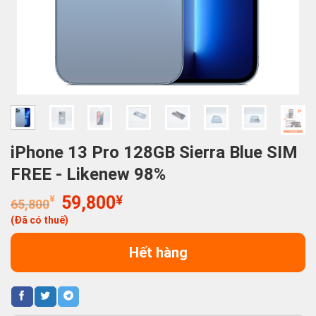
iPhone 13 Pro 128GB Sierra Blue SIM
FREE - Likenew 98%
Giá
Giá
¥
59,800
¥
65,800
gốc
hiện
(Đã có thuế)
là:
tại
65,800¥.
là:
Hết hàng
59,800¥.