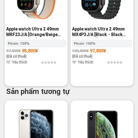
Apple watch Ultra 2 49mm
Apple watch Ultra 2 49mm
MRF23J/A [Orange/Beige
MX4P3J/A [Black・Black
Trail Loop M/L] GPS+Cellular
Ocean Band] GPS+Cellular -
Pinzin:
100%
Pinzin:
100%
- Nguyên hộp
Nguyên hộp
95,800
¥
97,800
¥
97,800
¥
100,800
¥
Giá
Giá
Giá
Giá
gốc
hiện
gốc
hiện
(Đã có thuế)
(Đã có thuế)
là:
tại
là:
tại
97,800¥.
là:
100,800¥.
là:
Yêu thích
Yêu thích
95,800¥.
97,800¥.
Sản phẩm tương tự
-21%
-20%