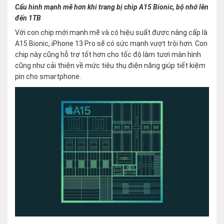
Cấu hình mạnh mẽ hơn khi trang bị chip A15 Bionic, bộ nhớ lên
đến 1TB
Với con chip mới mạnh mẽ và có hiệu suất được nâng cấp là
A15 Bionic, iPhone 13 Pro sẽ có sức mạnh vượt trội hơn. Con
chip này cũng hỗ trợ tốt hơn cho tốc độ làm tươi màn hình
cũng như cải thiện về mức tiêu thụ điện năng giúp tiết kiệm
pin cho smartphone.