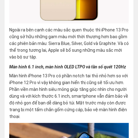
Ngoài ra bên cạnh các màu sắc quen thuộc thì iPhone 13 Pro
cũng sở hữu những gam màu mới thời thượng hơn bao gồm
các phiên bản màu: Sierra Blue, Silver, Gold và Graphite. Và có
thể trong tương lai, Apple sẽ bổ sung những màu sắc mới
vào bộ sư tập.
Màn hình 6.1 inch, màn hình OLED LTPO và tần số quét 120Hz
Màn hình iPhone 13 Pro có phần notch tai thỏ nhỏ hơn so với
iPhone 12 Pro vì vậy không gian hiển thị cũng sẽ tối ưu hơn.
Phần viền màn hình siêu mỏng giúp tăng góc nhìn cho người
dùng và với kích thước 6.1 inch, smartphone vẫn đảm bảo về
độ nhỏ gọn để bạn dễ dàng bỏ túi. Mặt trước máy còn được
trang bị một tấm chắn gốm cứng cáp, bảo vệ màn hình điện
thoại.