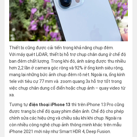
Thiết bị cũng được cải tiến trong khả năng chụp đêm.
Với máy quét LiDAR, thiết bị hỗ trợ chụp chân dung ở chế độ
ban đêm chất lượng. Trong khi đó, ánh sáng được thu nhiều
hơn 2,2 lần ở camera góc rộng và 92% ở ống kinh siêu rộng,
mang lại những bức ảnh chụp đêm rõ nét. Ngoài ra, ống kính
tele với tiêu cự 77 mm và zoom quang 3x hỗ trợ tốt trong
việc chụp chân dung cổ điển hoặc chụp ảnh – quay video từ
xa.
Tương tự
điện thoại iPhone 13
thì trên iPhone 13 Pro cũng
được trang bị chế độ quay phim điện ảnh. Chế độ cho phép
chỉnh sửa các hiệu ứng và chiều sâu khi khi chụp. Ngoài ra
còn nhiều công nghệ chụp ảnh thông minh khác trên mẫu
iPhone 2021 mới này như Smart HDR 4, Deep Fusion.