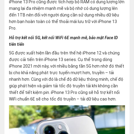
iPhone 13 Pro cũng được tích hợp bộ RAM có dung lượng lớn
mang lại đa nhiệm mạnh mẽ và bộ nhớ có dung lượng lên
đến 1TB nên đối với người dùng cần sử dụng nhiều dữ liệu
hơn bạn hoàn toàn có thể thoải mái lưu trữ với iPhone 13
Pro.
Hỗ trợ kết nối 5G, kết nối WiFi 6E mạnh mẽ, bảo mật Face ID
tiên tiến
5G được xuất hiện lần đầu trên thế hệ iPhone 12 và chúng
được cải tiến trên iPhone 13 series. Cụ thể trong dòng
iPhone 2021 mới này, với nhiều bằng tần 5G hơn nhờ đó thiết
bị cho khả năng phát trực tuyến mượt hơn, truyền – tải
nhanh hơn. Cùng với đó là chế độ dữ liệu thông minh, chế độ
giúp phát hiện và giảm tải tốc độ truyền tải khi không cần
thiết để tiết kiệm pin. iPhone 13 Pro cũng sẽ hỗ trợ kết nối
WiFi chuẩn 6E sẽ cho tốc độ truyền – tải dữ liệu cao hơn.