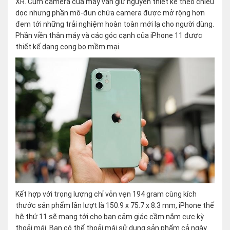
XR. Cụm camera của máy vẫn giữ nguyên thiết kế theo chiều
dọc nhưng phần mô-đun chứa camera được mở rộng hơn
đem tới những trải nghiệm hoàn toàn mới lạ cho người dùng.
Phần viền thân máy và các góc cạnh của iPhone 11 được
thiết kế dạng cong bo mềm mại.
Kết hợp với trọng lượng chỉ vỏn vẹn 194 gram cùng kích
thước sản phẩm lần lượt là 150.9 x 75.7 x 8.3 mm, iPhone thế
hệ thứ 11 sẽ mang tới cho bạn cảm giác cầm nắm cực kỳ
thoải mái. Bạn có thể thoải mái sử dụng sản phẩm cả ngày