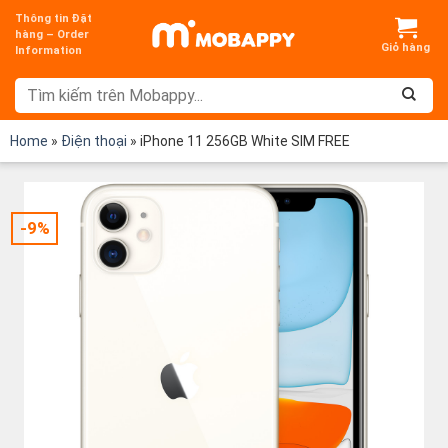
Chuyển
Thông tin Đặt
đến
hàng – Order
Information
nội
dung
Home
»
Điện thoại
»
iPhone 11 256GB White SIM FREE
-9%