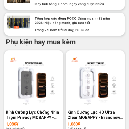
Máy tính bảng Xiaomi ngày càng được nhiều...
Tổng hợp các dòng POCO đáng mua nhất năm
2026: Hiệu năng mạnh, giá cực tốt
Trong vài năm trở lại đây, POCO đã...
Phụ kiện hay mua kèm
Kính Cường Lực Chống Nhìn
Kính Cường Lực HD Ultra
Trộm Privacy MOBAPPY -
Clear MOBAPPY - Brandnew
Brandnew 100%
100%
1,080
¥
1,080
¥