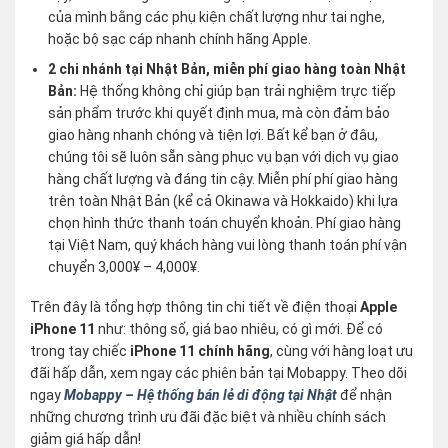
của mình bằng các phụ kiện chất lượng như tai nghe,
hoặc bộ sạc cáp nhanh chính hãng Apple.
2 chi nhánh tại Nhật Bản, miễn phí giao hàng toàn Nhật
Bản:
Hệ thống không chỉ giúp bạn trải nghiệm trực tiếp
sản phẩm trước khi quyết định mua, mà còn đảm bảo
giao hàng nhanh chóng và tiện lợi. Bất kể bạn ở đâu,
chúng tôi sẽ luôn sẵn sàng phục vụ bạn với dịch vụ giao
hàng chất lượng và đáng tin cậy. Miễn phí phí giao hàng
trên toàn Nhật Bản (kể cả Okinawa và Hokkaido) khi lựa
chọn hình thức thanh toán chuyển khoản. Phí giao hàng
tại Việt Nam, quý khách hàng vui lòng thanh toán phí vận
chuyển 3,000¥ – 4,000¥.
Trên đây là tổng hợp thông tin chi tiết về điện thoại
Apple
iPhone 11
như: thông số, giá bao nhiêu, có gì mới. Để có
trong tay chiếc
iPhone 11 chính hãng
, cùng với hàng loạt ưu
đãi hấp dẫn, xem ngay các phiên bản tại Mobappy. Theo dõi
ngay
Mobappy – Hệ thống bán lẻ di động tại Nhật
để nhận
những chương trình ưu đãi đặc biệt và nhiều chính sách
giảm giá hấp dẫn!