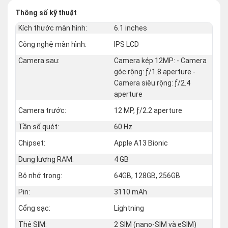
Thông số kỹ thuật
Kích thước màn hình:
6.1 inches
Công nghệ màn hình:
IPS LCD
Camera sau:
Camera kép 12MP: - Camera
góc rộng: ƒ/1.8 aperture -
Camera siêu rộng: ƒ/2.4
aperture
Camera trước:
12 MP, ƒ/2.2 aperture
Tần số quét:
60 Hz
Chipset:
Apple A13 Bionic
Dung lượng RAM:
4 GB
Bộ nhớ trong:
64GB, 128GB, 256GB
Pin:
3110 mAh
Cổng sạc:
Lightning
Thẻ SIM:
2 SIM (nano‑SIM và eSIM)