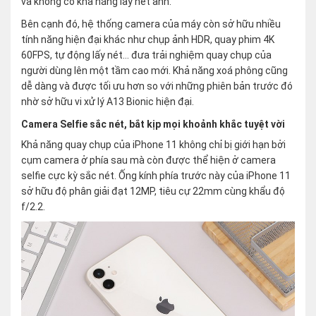
và không có khả năng lấy nét ảnh.
Bên cạnh đó, hệ thống camera của máy còn sở hữu nhiều
tính năng hiện đại khác như chụp ảnh HDR, quay phim 4K
60FPS, tự động lấy nét… đưa trải nghiệm quay chụp của
người dùng lên một tầm cao mới. Khả năng xoá phông cũng
dễ dàng và được tối ưu hơn so với những phiên bản trước đó
nhờ sở hữu vi xử lý A13 Bionic hiện đại.
Camera Selfie sắc nét, bắt kịp mọi khoảnh khắc tuyệt vời
Khả năng quay chụp của iPhone 11 không chỉ bị giới hạn bởi
cụm camera ở phía sau mà còn được thể hiện ở camera
selfie cực kỳ sắc nét. Ống kính phía trước này của iPhone 11
sở hữu độ phân giải đạt 12MP, tiêu cự 22mm cùng khẩu độ
f/2.2.