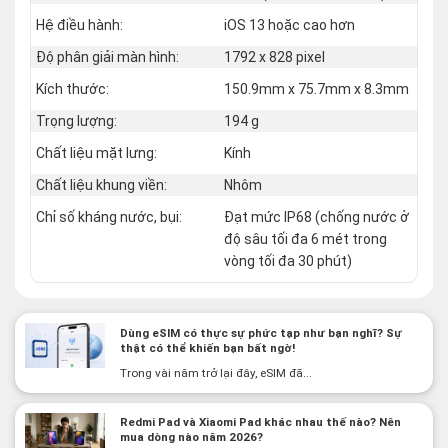
Hệ điều hành:
iOS 13 hoặc cao hơn
Độ phân giải màn hình:
1792 x 828 pixel
Kích thước:
150.9mm x 75.7mm x 8.3mm
Trọng lượng:
194 g
Chất liệu mặt lưng:
Kính
Chất liệu khung viền:
Nhôm
Chỉ số kháng nước, bụi:
Đạt mức IP68 (chống nước ở
độ sâu tối đa 6 mét trong
vòng tối đa 30 phút)
Dùng eSIM có thực sự phức tạp như bạn nghĩ? Sự
thật có thể khiến bạn bất ngờ!
Trong vài năm trở lại đây, eSIM đã...
Redmi Pad và Xiaomi Pad khác nhau thế nào? Nên
mua dòng nào năm 2026?