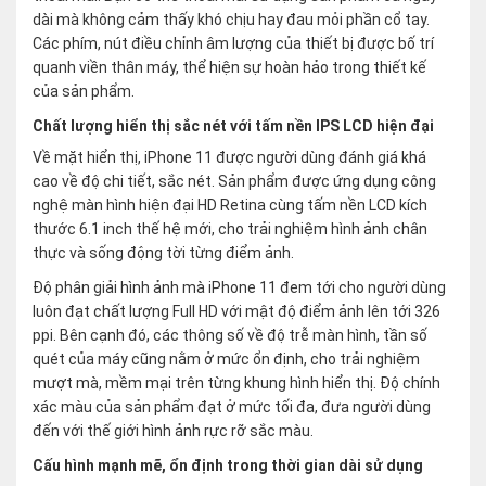
dài mà không cảm thấy khó chịu hay đau mỏi phần cổ tay.
Các phím, nút điều chỉnh âm lượng của thiết bị được bố trí
quanh viền thân máy, thể hiện sự hoàn hảo trong thiết kế
của sản phẩm.
Chất lượng hiển thị sắc nét với tấm nền IPS LCD hiện đại
Về mặt hiển thị, iPhone 11 được người dùng đánh giá khá
cao về độ chi tiết, sắc nét. Sản phẩm được ứng dụng công
nghệ màn hình hiện đại HD Retina cùng tấm nền LCD kích
thước 6.1 inch thế hệ mới, cho trải nghiệm hình ảnh chân
thực và sống động tời từng điểm ảnh.
Độ phân giải hình ảnh mà iPhone 11 đem tới cho người dùng
luôn đạt chất lượng Full HD với mật độ điểm ảnh lên tới 326
ppi. Bên cạnh đó, các thông số về độ trễ màn hình, tần số
quét của máy cũng nằm ở mức ổn định, cho trải nghiệm
mượt mà, mềm mại trên từng khung hình hiển thị. Độ chính
xác màu của sản phẩm đạt ở mức tối đa, đưa người dùng
đến với thế giới hình ảnh rực rỡ sắc màu.
Cấu hình mạnh mẽ, ổn định trong thời gian dài sử dụng