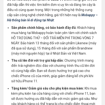
đãi hấp dẫn thì việc tìm kiếm đơn vị uy tín và đáng tin cậy là
điều vô cùng quan trọng. Một trong những hệ thống cung
cấp sản công nghệ chính hãng, giá tốt hiện nay là
Mobappy –
Hệ thống bán lẻ di động tại Nhật
:
Sản phẩm chính hãng, có bảo hành đầy đủ:
Khách hàng
mua hàng tại Mobappy hoàn toàn yên tâm với chính sách
HỖ TRỢ DÙNG THỬ – ĐỔI TRẢ MIỄN PHÍ TRONG VÒNG 7
NGÀY. Bảo hành 13 tháng đối với sản phẩm Likenew (máy
đã qua sử dụng), 15 tháng đối với sản phẩm Brandnew
(máy mới nguyên hộp) tại ở Nhật Bản và Việt Nam.
Thu cũ lên đời với trợ giá hấp dẫn:
Chương trình mang
đến trải nghiệm độc đáo với chương trình thu cũ lên đời
vô cùng hấp dẫn. Bạn sẽ được hưởng trợ giá cao cho
chiếc iPhone cũ của mình, giúp giảm đáng kể chi phí khi
sở hữu iPhone 11.
Tặng kèm/ Giảm giá sâu cho phụ kiện mua kèm:
Khi mua
kèm phụ kiện tại cửa hàng cùng với chiếc iPhone 11, bạn
sẽ được hưởng ưu đãi hấp dẫn với mức giảm giá sâu. Như
vậy, khách hàng có thể trang bị cho chiếc điện thoại mới