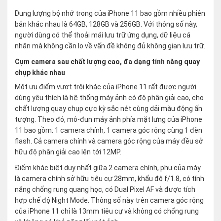
Dung lượng bộ nhớ trong của iPhone 11 bao gồm nhiều phiên
bản khác nhau là 64GB, 128GB và 256GB. Với thông số này,
người dùng có thể thoải mái lưu trữ ứng dụng, dữ liệu cá
nhân mà không cần lo về vấn đề không đủ không gian lưu trữ.
Cụm camera sau chất lượng cao, đa dạng tính năng quay
chụp khác nhau
Một ưu điểm vượt trội khác của iPhone 11 rất được người
dùng yêu thích là hệ thống máy ảnh có độ phân giải cao, cho
chất lượng quay chụp cực kỳ sắc nét cùng dải màu động ấn
tượng. Theo đó, mô-đun máy ảnh phía mặt lưng của iPhone
11 bao gồm: 1 camera chính, 1 camera góc rộng cùng 1 đèn
flash. Cả camera chính và camera góc rộng của máy đều sở
hữu độ phân giải cao lên tới 12MP.
Điểm khác biệt duy nhất giữa 2 camera chính, phụ của máy
là camera chính sở hữu tiêu cự 28mm, khẩu độ f/1.8, có tính
năng chống rung quang học, có Dual Pixel AF và được tích
hợp chế độ Night Mode. Thông số này trên camera góc rộng
của iPhone 11 chỉ là 13mm tiêu cự và không có chống rung