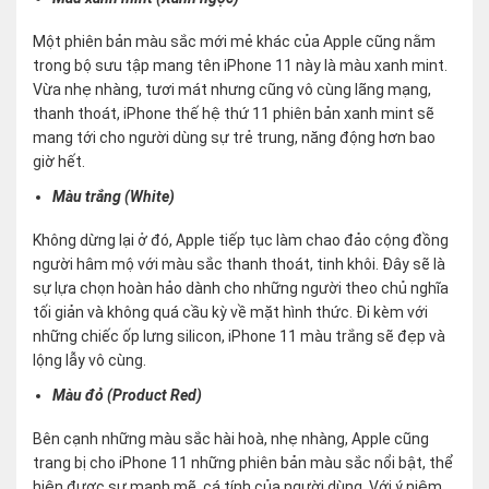
Một phiên bản màu sắc mới mẻ khác của Apple cũng nằm
trong bộ sưu tập mang tên iPhone 11 này là màu xanh mint.
Vừa nhẹ nhàng, tươi mát nhưng cũng vô cùng lãng mạng,
thanh thoát, iPhone thế hệ thứ 11 phiên bản xanh mint sẽ
mang tới cho người dùng sự trẻ trung, năng động hơn bao
giờ hết.
Màu trắng (White)
Không dừng lại ở đó, Apple tiếp tục làm chao đảo cộng đồng
người hâm mộ với màu sắc thanh thoát, tinh khôi. Đây sẽ là
sự lựa chọn hoàn hảo dành cho những người theo chủ nghĩa
tối giản và không quá cầu kỳ về mặt hình thức. Đi kèm với
những chiếc ốp lưng silicon, iPhone 11 màu trắng sẽ đẹp và
lộng lẫy vô cùng.
Màu đỏ (Product Red)
Bên cạnh những màu sắc hài hoà, nhẹ nhàng, Apple cũng
trang bị cho iPhone 11 những phiên bản màu sắc nổi bật, thể
hiện được sự mạnh mẽ, cá tính của người dùng. Với ý niệm