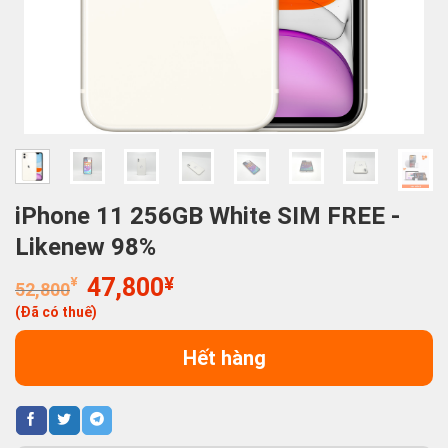
iPhone 11 256GB White SIM FREE -
Likenew 98%
Giá
Giá
¥
47,800
¥
52,800
gốc
hiện
(Đã có thuế)
là:
tại
52,800¥.
là:
Hết hàng
47,800¥.