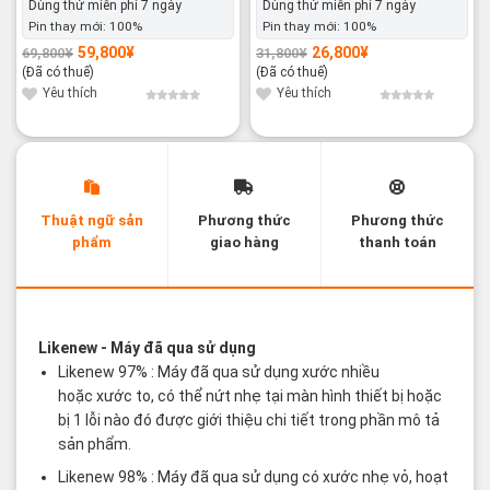
Dùng thử miễn phí 7 ngày
Dùng thử miễn phí 7 ngày
Pin thay mới:
100%
Pin thay mới:
100%
59,800
¥
26,800
¥
69,800
¥
31,800
¥
Giá
Giá
Giá
Giá
gốc
hiện
gốc
hiện
(Đã có thuế)
(Đã có thuế)
là:
tại
là:
tại
69,800¥.
là:
31,800¥.
là:
Yêu thích
Yêu thích
59,800¥.
26,800¥.
Thuật ngữ sản
Phương thức
Phương thức
phẩm
giao hàng
thanh toán
Các thuật ngữ sản phẩm Likenew - Brandnew
Likenew
- Máy đã qua sử dụng
Likenew 97% : Máy đã qua sử dụng xước nhiều
hoặc xước to, có thể nứt nhẹ tại màn hình thiết bị hoặc
bị 1 lỗi nào đó được giới thiệu chi tiết trong phần mô tả
sản phẩm.
Likenew 98% : Máy đã qua sử dụng có xước nhẹ vỏ, hoạt