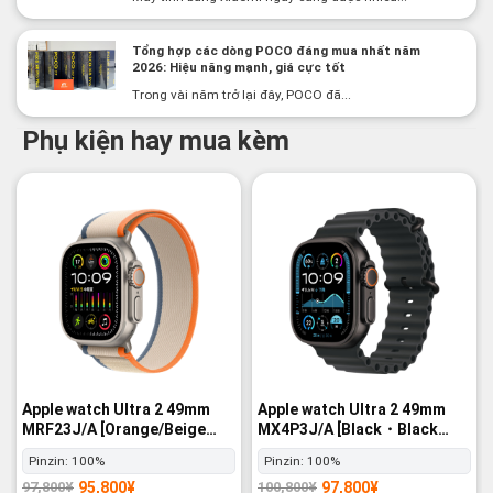
Tổng hợp các dòng POCO đáng mua nhất năm
2026: Hiệu năng mạnh, giá cực tốt
Trong vài năm trở lại đây, POCO đã...
Phụ kiện hay mua kèm
-2%
-3%
Apple watch Ultra 2 49mm
Apple watch Ultra 2 49mm
MRF23J/A [Orange/Beige
MX4P3J/A [Black・Black
Trail Loop M/L] GPS+Cellular
Ocean Band] GPS+Cellular -
Pinzin:
100%
Pinzin:
100%
- Nguyên hộp
Nguyên hộp
95,800
¥
97,800
¥
97,800
¥
100,800
¥
Giá
Giá
Giá
Giá