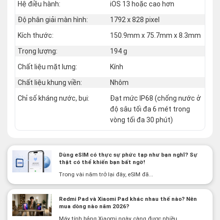
Hệ điều hành:
iOS 13 hoặc cao hơn
Độ phân giải màn hình:
1792 x 828 pixel
Kích thước:
150.9mm x 75.7mm x 8.3mm
Trọng lượng:
194 g
Chất liệu mặt lưng:
Kính
Chất liệu khung viền:
Nhôm
Chỉ số kháng nước, bụi:
Đạt mức IP68 (chống nước ở
độ sâu tối đa 6 mét trong
vòng tối đa 30 phút)
Dùng eSIM có thực sự phức tạp như bạn nghĩ? Sự
thật có thể khiến bạn bất ngờ!
Trong vài năm trở lại đây, eSIM đã...
Redmi Pad và Xiaomi Pad khác nhau thế nào? Nên
mua dòng nào năm 2026?
Máy tính bảng Xiaomi ngày càng được nhiều...