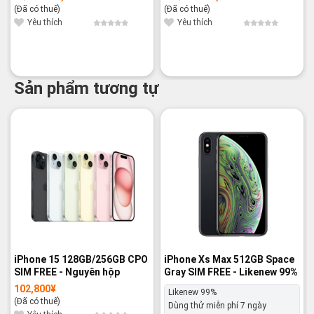
gốc
hiện
gốc
hiện
(Đã có thuế)
(Đã có thuế)
là:
tại
là:
tại
97,800¥.
là:
100,800¥.
là:
Yêu thích
Yêu thích
95,800¥.
97,800¥.
Sản phẩm tương tự
-14%
-17%
iPhone 15 128GB/256GB CPO
iPhone Xs Max 512GB Space
SIM FREE - Nguyên hộp
Gray SIM FREE - Likenew 99%
102,800
¥
Likenew 99%
(Đã có thuế)
Dùng thử miễn phí 7 ngày