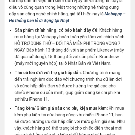
đãi hấp dẫn thì việc tìm kiếm đơn vị uy tín và đáng tin cậy là
điều vô cùng quan trọng. Một trong những hệ thống cung
cấp sản công nghệ chính hãng, giá tốt hiện nay là
Mobappy –
Hệ thống bán lẻ di động tại Nhật
:
Sản phẩm chính hãng, có bảo hành đầy đủ:
Khách hàng
mua hàng tại Mobappy hoàn toàn yên tâm với chính sách
HỖ TRỢ DÙNG THỬ – ĐỔI TRẢ MIỄN PHÍ TRONG VÒNG 7
NGÀY. Bảo hành 13 tháng đối với sản phẩm Likenew (máy
đã qua sử dụng), 15 tháng đối với sản phẩm Brandnew
(máy mới nguyên hộp) tại ở Nhật Bản và Việt Nam.
Thu cũ lên đời với trợ giá hấp dẫn:
Chương trình mang
đến trải nghiệm độc đáo với chương trình thu cũ lên đời
vô cùng hấp dẫn. Bạn sẽ được hưởng trợ giá cao cho
chiếc iPhone cũ của mình, giúp giảm đáng kể chi phí khi
sở hữu iPhone 11.
Tặng kèm/ Giảm giá sâu cho phụ kiện mua kèm:
Khi mua
kèm phụ kiện tại cửa hàng cùng với chiếc iPhone 11, bạn
sẽ được hưởng ưu đãi hấp dẫn với mức giảm giá sâu. Như
vậy, khách hàng có thể trang bị cho chiếc điện thoại mới
của mình bằng các phụ kiện chất lượng như tai nghe,