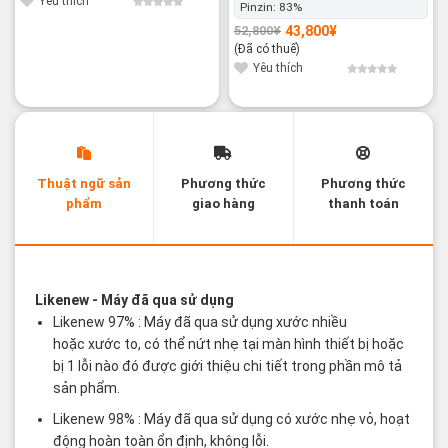
Yêu thích
Pinzin:
83%
43,800
¥
52,800
¥
Giá
Giá
gốc
hiện
(Đã có thuế)
là:
tại
52,800¥.
là:
Yêu thích
43,800¥.
Thuật ngữ sản
Phương thức
Phương thức
phẩm
giao hàng
thanh toán
Các thuật ngữ sản phẩm Likenew - Brandnew
Likenew
- Máy đã qua sử dụng
Likenew 97% : Máy đã qua sử dụng xước nhiều
hoặc xước to, có thể nứt nhẹ tại màn hình thiết bị hoặc
bị 1 lỗi nào đó được giới thiệu chi tiết trong phần mô tả
sản phẩm.
Likenew 98% : Máy đã qua sử dụng có xước nhẹ vỏ, hoạt
động hoàn toàn ổn định, không lỗi.