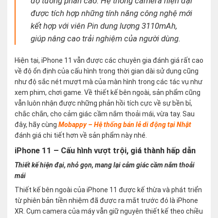
độ tương phản cao. Hệ thống camera hiện đại
được tích hợp những tính năng công nghệ mới
kết hợp với viên Pin dung lượng 3110mAh,
giúp nâng cao trải nghiệm của người dùng.
Hiện tại, iPhone 11 vẫn được các chuyên gia đánh giá rất cao
về độ ổn định của cấu hình trong thời gian dài sử dụng cũng
như độ sắc nét mượt mà của màn hình trong các tác vụ như
xem phim, chơi game. Về thiết kế bên ngoài, sản phẩm cũng
vẫn luôn nhận được những phản hồi tích cực về sự bền bỉ,
chắc chắn, cho cảm giác cầm nắm thoải mái, vừa tay. Sau
đây, hãy cùng
Mobappy – Hệ thống bán lẻ di động tại Nhật
đánh giá chi tiết hơn về sản phẩm này nhé.
iPhone 11 – Cấu hình vượt trội, giá thành hấp dẫn
Thiết kế hiện đại, nhỏ gọn, mang lại cảm giác cầm nắm thoải
mái
Thiết kế bên ngoài của iPhone 11 được kế thừa và phát triển
từ phiên bản tiền nhiệm đã được ra mắt trước đó là iPhone
XR. Cụm camera của máy vẫn giữ nguyên thiết kế theo chiều