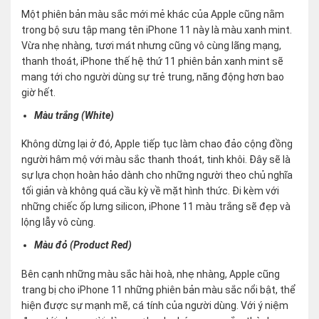
Một phiên bản màu sắc mới mẻ khác của Apple cũng nằm
trong bộ sưu tập mang tên iPhone 11 này là màu xanh mint.
Vừa nhẹ nhàng, tươi mát nhưng cũng vô cùng lãng mạng,
thanh thoát, iPhone thế hệ thứ 11 phiên bản xanh mint sẽ
mang tới cho người dùng sự trẻ trung, năng động hơn bao
giờ hết.
Màu trắng (White)
Không dừng lại ở đó, Apple tiếp tục làm chao đảo cộng đồng
người hâm mộ với màu sắc thanh thoát, tinh khôi. Đây sẽ là
sự lựa chọn hoàn hảo dành cho những người theo chủ nghĩa
tối giản và không quá cầu kỳ về mặt hình thức. Đi kèm với
những chiếc ốp lưng silicon, iPhone 11 màu trắng sẽ đẹp và
lộng lẫy vô cùng.
Màu đỏ (Product Red)
Bên cạnh những màu sắc hài hoà, nhẹ nhàng, Apple cũng
trang bị cho iPhone 11 những phiên bản màu sắc nổi bật, thể
hiện được sự mạnh mẽ, cá tính của người dùng. Với ý niệm