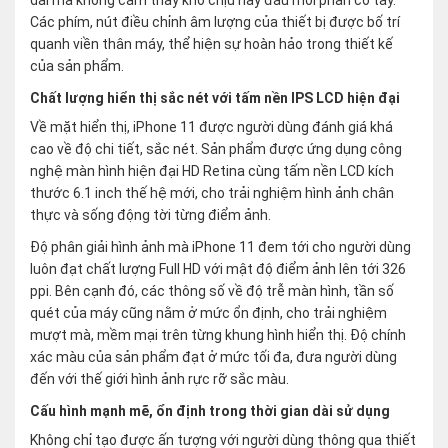
dài mà không cảm thấy khó chịu hay đau mỏi phần cổ tay.
Các phím, nút điều chỉnh âm lượng của thiết bị được bố trí
quanh viền thân máy, thể hiện sự hoàn hảo trong thiết kế
của sản phẩm.
Chất lượng hiển thị sắc nét với tấm nền IPS LCD hiện đại
Về mặt hiển thị, iPhone 11 được người dùng đánh giá khá
cao về độ chi tiết, sắc nét. Sản phẩm được ứng dụng công
nghệ màn hình hiện đại HD Retina cùng tấm nền LCD kích
thước 6.1 inch thế hệ mới, cho trải nghiệm hình ảnh chân
thực và sống động tời từng điểm ảnh.
Độ phân giải hình ảnh mà iPhone 11 đem tới cho người dùng
luôn đạt chất lượng Full HD với mật độ điểm ảnh lên tới 326
ppi. Bên cạnh đó, các thông số về độ trễ màn hình, tần số
quét của máy cũng nằm ở mức ổn định, cho trải nghiệm
mượt mà, mềm mại trên từng khung hình hiển thị. Độ chính
xác màu của sản phẩm đạt ở mức tối đa, đưa người dùng
đến với thế giới hình ảnh rực rỡ sắc màu.
Cấu hình mạnh mẽ, ổn định trong thời gian dài sử dụng
Không chỉ tạo được ấn tượng với người dùng thông qua thiết