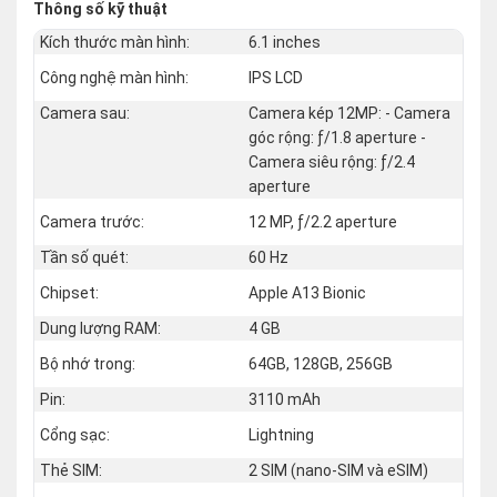
Thông số kỹ thuật
Kích thước màn hình:
6.1 inches
Công nghệ màn hình:
IPS LCD
Camera sau:
Camera kép 12MP: - Camera
góc rộng: ƒ/1.8 aperture -
Camera siêu rộng: ƒ/2.4
aperture
Camera trước:
12 MP, ƒ/2.2 aperture
Tần số quét:
60 Hz
Chipset:
Apple A13 Bionic
Dung lượng RAM:
4 GB
Bộ nhớ trong:
64GB, 128GB, 256GB
Pin:
3110 mAh
Cổng sạc:
Lightning
Thẻ SIM:
2 SIM (nano‑SIM và eSIM)