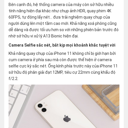
Bên cạnh đó, hệ thống camera của máy còn sở hữu nhiều
tính năng hiện đại khác như chụp ảnh HDR, quay phim 4K
60FPS, tự động lấy nét… đưa trải nghiệm quay chụp của
người dùng lên một tầm cao mới. Khả năng xoá phông cũng
dễ dàng và được tối ưu hơn so với những phiên bản trước đó
nhờ sở hữu vi xử lý A13 Bionic hiện đại.
Camera Selfie sắc nét, bắt kịp mọi khoảnh khắc tuyệt vời
Khả năng quay chụp của iPhone 11 không chỉ bị giới hạn bởi
cụm camera ở phía sau mà còn được thể hiện ở camera
selfie cực kỳ sắc nét. Ống kính phía trước này của iPhone 11
sở hữu độ phân giải đạt 12MP, tiêu cự 22mm cùng khẩu độ
f/2.2.