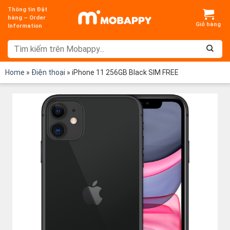
Chuyển
Thông tin Đặt
đến
hàng – Order
Information
nội
dung
Home
»
Điện thoại
»
iPhone 11 256GB Black SIM FREE