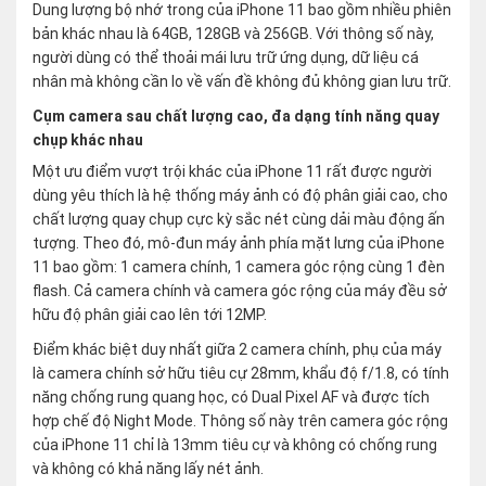
Dung lượng bộ nhớ trong của iPhone 11 bao gồm nhiều phiên
bản khác nhau là 64GB, 128GB và 256GB. Với thông số này,
người dùng có thể thoải mái lưu trữ ứng dụng, dữ liệu cá
nhân mà không cần lo về vấn đề không đủ không gian lưu trữ.
Cụm camera sau chất lượng cao, đa dạng tính năng quay
chụp khác nhau
Một ưu điểm vượt trội khác của iPhone 11 rất được người
dùng yêu thích là hệ thống máy ảnh có độ phân giải cao, cho
chất lượng quay chụp cực kỳ sắc nét cùng dải màu động ấn
tượng. Theo đó, mô-đun máy ảnh phía mặt lưng của iPhone
11 bao gồm: 1 camera chính, 1 camera góc rộng cùng 1 đèn
flash. Cả camera chính và camera góc rộng của máy đều sở
hữu độ phân giải cao lên tới 12MP.
Điểm khác biệt duy nhất giữa 2 camera chính, phụ của máy
là camera chính sở hữu tiêu cự 28mm, khẩu độ f/1.8, có tính
năng chống rung quang học, có Dual Pixel AF và được tích
hợp chế độ Night Mode. Thông số này trên camera góc rộng
của iPhone 11 chỉ là 13mm tiêu cự và không có chống rung
và không có khả năng lấy nét ảnh.