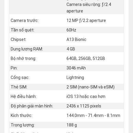
Camera siêu rộng: ƒ/2.4
aperture
Camera trước:
12 MP ƒ/2.2 aperture
Tần số quét:
60Hz
Chipset:
A13 Bionic
Dung lượng RAM:
4 GB
Bộ nhớ trong:
64GB, 256GB, 512GB
Pin:
3046 mAh
Cổng sạc:
Lightning
Thẻ SIM:
2 SIM (nano‑SIM và eSIM)
Hệ điều hành:
iOS 13 hoặc cao hơn
Độ phân giải màn hình:
2436 x 1125 pixels
Kích thước:
144.0mm - 71.4mm - 8.1mm
Trọng lượng:
188 g