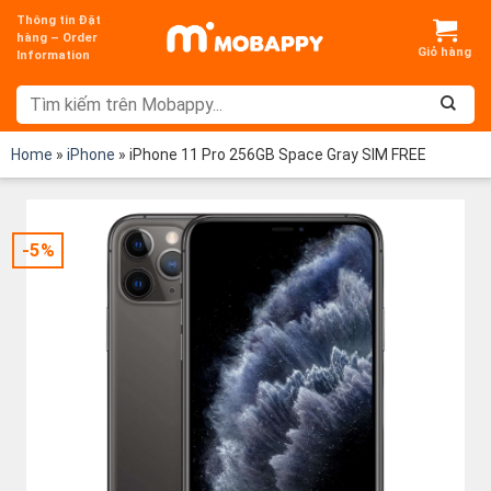
Chuyển
Thông tin Đặt
đến
hàng – Order
Information
nội
dung
Home
»
iPhone
»
iPhone 11 Pro 256GB Space Gray SIM FREE
-5%