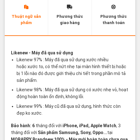
Thuật ngữ sản
Phương thức
Phương thức
phẩm
giao hàng
thanh toán
Các thuật ngữ sản phẩm Likenew - Brandnew
Likenew
- Máy đã qua sử dụng
Likenew 97% : Máy đã qua sử dụng xước nhiều
hoặc xước to, có thể nứt nhẹ tại màn hình thiết bị hoặc
bị 1 lỗi nào đó được giới thiệu chi tiết trong phần mô tả
sản phẩm.
Likenew 98% : Máy đã qua sử dụng có xước nhẹ vỏ, hoạt
động hoàn toàn ổn định, không lỗi.
Likenew 99% : Máy cũ đã qua sử dụng, hình thức còn
đẹp ko xước.
Bảo hành: 6
tháng đối với
iPhone, iPad, Apple Watch
, 3
tháng đối với
Sản phẩm Samsung, Sony, Oppo...
tại
MOBAPPY
Brandnew 100%
- Máy mới hoàn toàn chưa qua