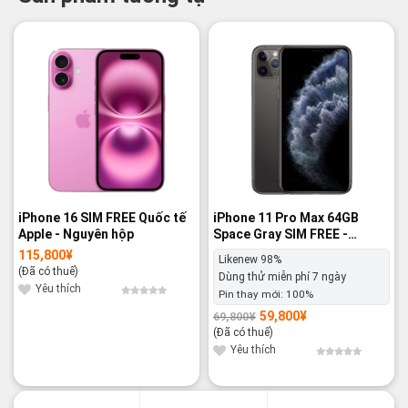
-14%
-14%
iPhone 16 SIM FREE Quốc tế
iPhone 11 Pro Max 64GB
Apple - Nguyên hộp
Space Gray SIM FREE -
Likenew 98%
115,800
¥
Likenew 98%
(Đã có thuế)
Dùng thử miễn phí 7 ngày
Yêu thích
Pin thay mới:
100%
59,800
¥
69,800
¥
Giá
Giá
gốc
hiện
(Đã có thuế)
là:
tại
69,800¥.
là:
Yêu thích
59,800¥.