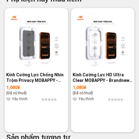
Kính Cường Lực Chống Nhìn
Kính Cường Lực HD Ultra
Trộm Privacy MOBAPPY -
Clear MOBAPPY - Brandnew
Brandnew 100%
100%
1,080
¥
1,080
¥
(Đã có thuế)
(Đã có thuế)
Yêu thích
Yêu thích
Sản phẩm tương tự