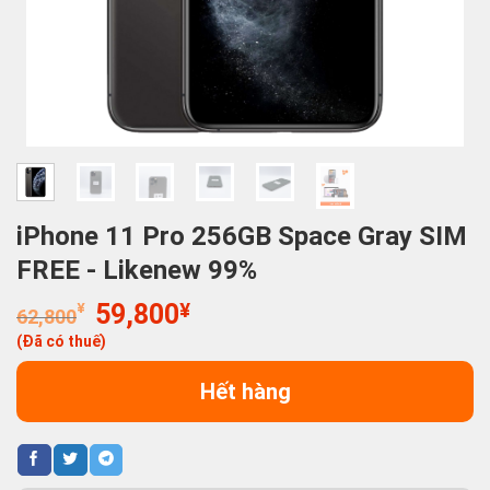
iPhone 11 Pro 256GB Space Gray SIM
FREE - Likenew 99%
Giá
Giá
¥
59,800
¥
62,800
gốc
hiện
(Đã có thuế)
là:
tại
62,800¥.
là:
Hết hàng
59,800¥.