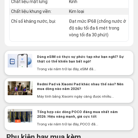
Chất liệu mặt lưng:
Kính
Chất liệu khung viền:
Kim loại
Chỉ số kháng nước, bụi:
Đạt mức IP68 (chống nước ở
độ sâu tối đa 6 mét trong
vòng tối đa 30 phút)
Dùng eSIM có thực sự phức tạp như bạn nghĩ? Sự
thật có thể khiến bạn bất ngờ!
Trong vài năm trở lại đây, eSIM đã...
Redmi Pad và Xiaomi Pad khác nhau thế nào? Nên
mua dòng nào năm 2026?
Máy tính bảng Xiaomi ngày càng được nhiều...
Tổng hợp các dòng POCO đáng mua nhất năm
2026: Hiệu năng mạnh, giá cực tốt
Trong vài năm trở lại đây, POCO đã...
Phụ kiện hay mua kèm