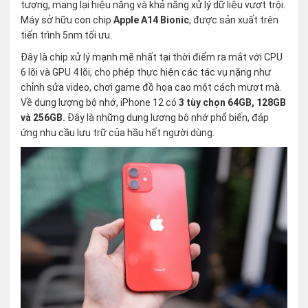
tượng, mang lại hiệu năng và khả năng xử lý dữ liệu vượt trội.
Máy sở hữu con chip
Apple A14 Bionic
, được sản xuất trên
tiến trình 5nm tối ưu.
Đây là chip xử lý mạnh mẽ nhất tại thời điểm ra mắt với CPU
6 lõi và GPU 4 lõi, cho phép thực hiện các tác vụ nặng như
chỉnh sửa video, chơi game đồ họa cao một cách mượt mà.
Về dung lượng bộ nhớ, iPhone 12 có
3 tùy chọn 64GB, 128GB
và 256GB.
Đây là những dung lượng bộ nhớ phổ biến, đáp
ứng nhu cầu lưu trữ của hầu hết người dùng.