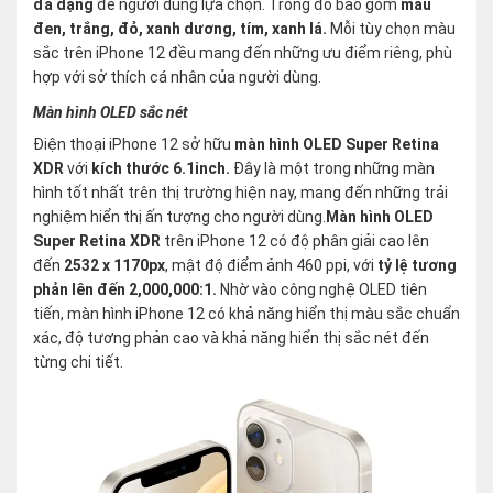
đa dạng
để người dùng lựa chọn. Trong đó bao gồm
màu
đen, trắng, đỏ, xanh dương, tím, xanh lá.
Mỗi tùy chọn màu
sắc trên iPhone 12 đều mang đến những ưu điểm riêng, phù
hợp với sở thích cá nhân của người dùng.
Màn hình OLED sắc nét
Điện thoại iPhone 12 sở hữu
màn hình OLED Super Retina
XDR
với
kích thước 6.1inch.
Đây là một trong những màn
hình tốt nhất trên thị trường hiện nay, mang đến những trải
nghiệm hiển thị ấn tượng cho người dùng.
Màn hình OLED
Super Retina XDR
trên iPhone 12 có độ phân giải cao lên
đến
2532 x 1170px
, mật độ điểm ảnh 460 ppi, với
tỷ lệ tương
phản lên đến 2,000,000:1.
Nhờ vào công nghệ OLED tiên
tiến, màn hình iPhone 12 có khả năng hiển thị màu sắc chuẩn
xác, độ tương phản cao và khả năng hiển thị sắc nét đến
từng chi tiết.