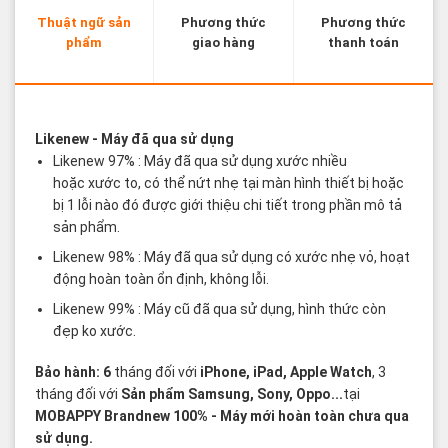
Thuật ngữ sản
Phương thức
Phương thức
phẩm
giao hàng
thanh toán
Các thuật ngữ sản phẩm Likenew - Brandnew
Likenew
- Máy đã qua sử dụng
Likenew 97% : Máy đã qua sử dụng xước nhiều
hoặc xước to, có thể nứt nhẹ tại màn hình thiết bị hoặc
bị 1 lỗi nào đó được giới thiệu chi tiết trong phần mô tả
sản phẩm.
Likenew 98% : Máy đã qua sử dụng có xước nhẹ vỏ, hoạt
động hoàn toàn ổn định, không lỗi.
Likenew 99% : Máy cũ đã qua sử dụng, hình thức còn
đẹp ko xước.
Bảo hành: 6
tháng đối với
iPhone, iPad, Apple Watch
, 3
tháng đối với
Sản phẩm Samsung, Sony, Oppo...
tại
MOBAPPY
Brandnew 100%
- Máy mới hoàn toàn chưa qua
sử dụng.