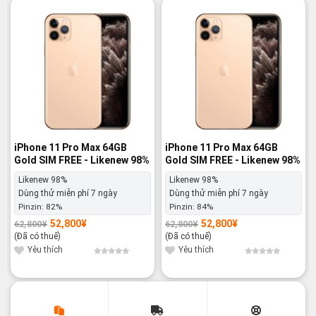
-16%
-16%
iPhone 11 Pro Max 64GB
iPhone 11 Pro Max 64GB
Gold SIM FREE - Likenew 98%
Gold SIM FREE - Likenew 98%
Likenew 98%
Likenew 98%
Dùng thử miễn phí 7 ngày
Dùng thử miễn phí 7 ngày
Pinzin:
82%
Pinzin:
84%
52,800
¥
52,800
¥
62,800
¥
62,800
¥
Giá
Giá
Giá
Giá
gốc
hiện
gốc
hiện
(Đã có thuế)
(Đã có thuế)
là:
tại
là:
tại
62,800¥.
là:
62,800¥.
là:
Yêu thích
Yêu thích
52,800¥.
52,800¥.