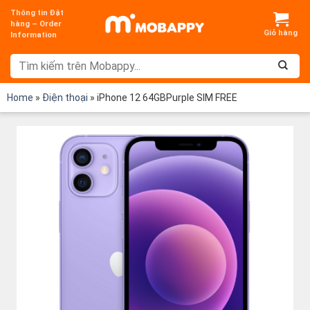
Chuyển
Thông tin Đặt
đến
hàng – Order
Information
nội
dung
Home
»
Điện thoại
»
iPhone 12 64GBPurple SIM FREE