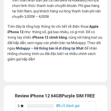
trên toàn Nhật Bản (kể cả Okinawa và Hokkaido) khi lựa
chọn hình thức thanh toán chuyển khoản. Phí giao hàng
tại Việt Nam, quý khách hàng vui lòng thanh toán phí vận
chuyển 3,000¥ – 4,000¥.
Trên đây là tổng hợp thông tin chi tiết về điện thoại
Apple
iPhone 12
như: thông số, giá bao nhiêu, có gì mới. Để có
trong tay chiếc
iPhone 12 chính hãng
, cùng với hàng loạt ưu
đãi hấp dẫn, xem ngay các phiên bản tại Mobappy. Theo dõi
ngay
Mobappy – Hệ thống bán lẻ di động tại Nhật
để nhận
những chương trình ưu đãi đặc biệt và nhiều chính sách
giảm giá hấp dẫn!
Review iPhone 12 64GBPurple SIM FREE
0%
| 0 đánh giá
5