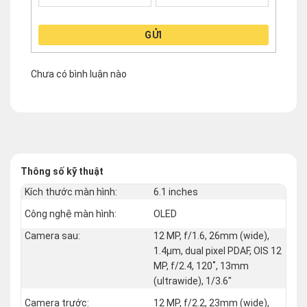
GỬI
Chưa có bình luận nào
Thông số kỹ thuật
Kích thước màn hình:
6.1 inches
Công nghệ màn hình:
OLED
Camera sau:
12 MP, f/1.6, 26mm (wide),
1.4µm, dual pixel PDAF, OIS 12
MP, f/2.4, 120˚, 13mm
(ultrawide), 1/3.6"
Camera trước:
12 MP, f/2.2, 23mm (wide),