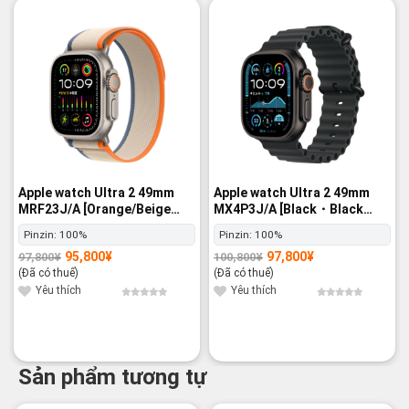
-2%
-3%
Apple watch Ultra 2 49mm
Apple watch Ultra 2 49mm
MRF23J/A [Orange/Beige
MX4P3J/A [Black・Black
Trail Loop M/L] GPS+Cellular
Ocean Band] GPS+Cellular -
Pinzin:
100%
Pinzin:
100%
- Nguyên hộp
Nguyên hộp
95,800
¥
97,800
¥
97,800
¥
100,800
¥
Giá
Giá
Giá
Giá
gốc
hiện
gốc
hiện
(Đã có thuế)
(Đã có thuế)
là:
tại
là:
tại
97,800¥.
là:
100,800¥.
là:
Yêu thích
Yêu thích
95,800¥.
97,800¥.
Sản phẩm tương tự