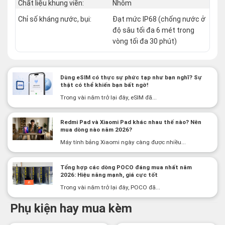
Chất liệu khung viền:
Nhôm
Chỉ số kháng nước, bụi:
Đạt mức IP68 (chống nước ở
độ sâu tối đa 6 mét trong
vòng tối đa 30 phút)
Dùng eSIM có thực sự phức tạp như bạn nghĩ? Sự
thật có thể khiến bạn bất ngờ!
Trong vài năm trở lại đây, eSIM đã...
Redmi Pad và Xiaomi Pad khác nhau thế nào? Nên
mua dòng nào năm 2026?
Máy tính bảng Xiaomi ngày càng được nhiều...
Tổng hợp các dòng POCO đáng mua nhất năm
2026: Hiệu năng mạnh, giá cực tốt
Trong vài năm trở lại đây, POCO đã...
Phụ kiện hay mua kèm