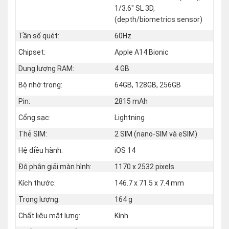
1/3.6" SL 3D,
(depth/biometrics sensor)
Tần số quét:
60Hz
Chipset:
Apple A14 Bionic
Dung lượng RAM:
4 GB
Bộ nhớ trong:
64GB, 128GB, 256GB
Pin:
2815 mAh
Cổng sạc:
Lightning
Thẻ SIM:
2 SIM (nano‑SIM và eSIM)
Hệ điều hành:
iOS 14
Độ phân giải màn hình:
1170 x 2532 pixels
Kích thước:
146.7 x 71.5 x 7.4 mm
Trọng lượng:
164 g
Chất liệu mặt lưng:
Kính