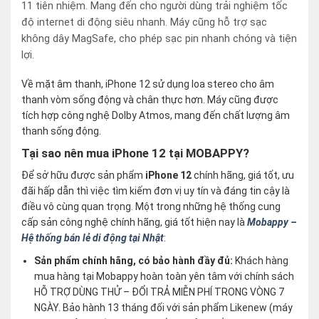
11 tiên nhiệm. Mang đến cho người dùng trải nghiệm tốc
độ internet di động siêu nhanh. Máy cũng hỗ trợ sạc
không dây MagSafe, cho phép sạc pin nhanh chóng và tiện
lợi.
Về mặt âm thanh, iPhone 12 sử dụng loa stereo cho âm
thanh vòm sống động và chân thực hơn. Máy cũng được
tích hợp công nghệ Dolby Atmos, mang đến chất lượng âm
thanh sống động.
Tại sao nên mua iPhone 12 tại MOBAPPY?
Để sở hữu được sản phẩm
iPhone 12
chính hãng, giá tốt, ưu
đãi hấp dẫn thì việc tìm kiếm đơn vị uy tín và đáng tin cậy là
điều vô cùng quan trọng. Một trong những hệ thống cung
cấp sản công nghệ chính hãng, giá tốt hiện nay là
Mobappy –
Hệ thống bán lẻ di động tại Nhật
:
Sản phẩm chính hãng, có bảo hành đầy đủ:
Khách hàng
mua hàng tại Mobappy hoàn toàn yên tâm với chính sách
HỖ TRỢ DÙNG THỬ – ĐỔI TRẢ MIỄN PHÍ TRONG VÒNG 7
NGÀY. Bảo hành 13 tháng đối với sản phẩm Likenew (máy