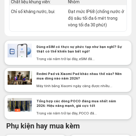
Chất liệu khung viền:
Nhôm
Chỉ số kháng nước, bụi:
Đạt mức IP68 (chống nước ở
độ sâu tối đa 6 mét trong
vòng tối đa 30 phút)
Dùng eSIM có thực sự phức tạp như bạn nghĩ? Sự
thật có thể khiến bạn bất ngờ!
Trong vài năm trở lại đây, eSIM đã...
Redmi Pad và Xiaomi Pad khác nhau thế nào? Nên
mua dòng nào năm 2026?
Máy tính bảng Xiaomi ngày càng được nhiều...
Tổng hợp các dòng POCO đáng mua nhất năm
2026: Hiệu năng mạnh, giá cực tốt
Trong vài năm trở lại đây, POCO đã...
Phụ kiện hay mua kèm