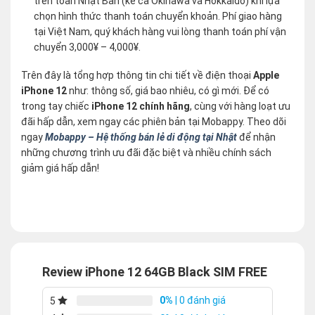
trên toàn Nhật Bản (kể cả Okinawa và Hokkaido) khi lựa
chọn hình thức thanh toán chuyển khoản. Phí giao hàng
tại Việt Nam, quý khách hàng vui lòng thanh toán phí vận
chuyển 3,000¥ – 4,000¥.
Trên đây là tổng hợp thông tin chi tiết về điện thoại
Apple
iPhone 12
như: thông số, giá bao nhiêu, có gì mới. Để có
trong tay chiếc
iPhone 12 chính hãng
, cùng với hàng loạt ưu
đãi hấp dẫn, xem ngay các phiên bản tại Mobappy. Theo dõi
ngay
Mobappy – Hệ thống bán lẻ di động tại Nhật
để nhận
những chương trình ưu đãi đặc biệt và nhiều chính sách
giảm giá hấp dẫn!
Review iPhone 12 64GB Black SIM FREE
0%
| 0 đánh giá
5