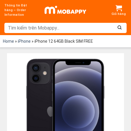
Chuyển
Thông tin Đặt
đến
hàng – Order
Information
nội
dung
Home
»
iPhone
»
iPhone 12 64GB Black SIM FREE