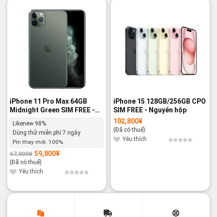
-12%
-14%
iPhone 11 Pro Max 64GB
iPhone 15 128GB/256GB CPO
Midnight Green SIM FREE -
SIM FREE - Nguyên hộp
Likenew 98%
102,800
¥
Likenew 98%
(Đã có thuế)
Dùng thử miễn phí 7 ngày
Yêu thích
Pin thay mới:
100%
59,800
¥
67,800
¥
Giá
Giá
gốc
hiện
(Đã có thuế)
là:
tại
67,800¥.
là:
Yêu thích
59,800¥.