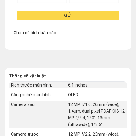
GỬI
Chưa có bình luận nào
Thông số kỹ thuật
Kích thước màn hình:
6.1 inches
Công nghệ màn hình:
OLED
Camera sau:
12 MP, f/1.6, 26mm (wide),
1.4µm, dual pixel PDAF, OIS 12
MP, f/2.4, 120˚, 13mm
(ultrawide), 1/3.6"
Camera trước:
12 MP, f/2.2, 23mm (wide),