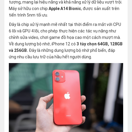
tượng, mang lại hiệu năng và khả năng xử lý dữ liệu vượt trội.
Máy sở hữu con chip
Apple A14 Bionic
, được sản xuất trên
tiến trình 5nm tối ưu.
Đây là chip xử lý mạnh mẽ nhất tại thời điểm ra mắt với CPU
6 lõi và GPU 4 lõi, cho phép thực hiện các tác vụ nặng như
chỉnh sửa video, chơi game đồ họa cao một cách mượt mà.
Về dung lượng bộ nhớ, iPhone 12 có
3 tùy chọn 64GB, 128GB
và 256GB.
Đây là những dung lượng bộ nhớ phổ biến, đáp
ứng nhu cầu lưu trữ của hầu hết người dùng.