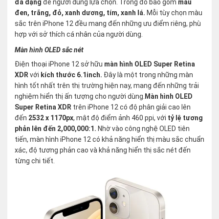
đa dạng
để người dùng lựa chọn. Trong đó bao gồm
màu
đen, trắng, đỏ, xanh dương, tím, xanh lá.
Mỗi tùy chọn màu
sắc trên iPhone 12 đều mang đến những ưu điểm riêng, phù
hợp với sở thích cá nhân của người dùng.
Màn hình OLED sắc nét
Điện thoại iPhone 12 sở hữu
màn hình OLED Super Retina
XDR
với
kích thước 6.1inch.
Đây là một trong những màn
hình tốt nhất trên thị trường hiện nay, mang đến những trải
nghiệm hiển thị ấn tượng cho người dùng.
Màn hình OLED
Super Retina XDR
trên iPhone 12 có độ phân giải cao lên
đến
2532 x 1170px
, mật độ điểm ảnh 460 ppi, với
tỷ lệ tương
phản lên đến 2,000,000:1.
Nhờ vào công nghệ OLED tiên
tiến, màn hình iPhone 12 có khả năng hiển thị màu sắc chuẩn
xác, độ tương phản cao và khả năng hiển thị sắc nét đến
từng chi tiết.