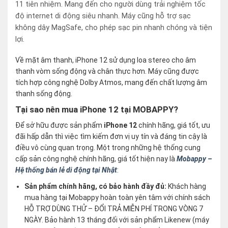
11 tiên nhiệm. Mang đến cho người dùng trải nghiệm tốc
độ internet di động siêu nhanh. Máy cũng hỗ trợ sạc
không dây MagSafe, cho phép sạc pin nhanh chóng và tiện
lợi.
Về mặt âm thanh, iPhone 12 sử dụng loa stereo cho âm
thanh vòm sống động và chân thực hơn. Máy cũng được
tích hợp công nghệ Dolby Atmos, mang đến chất lượng âm
thanh sống động.
Tại sao nên mua iPhone 12 tại MOBAPPY?
Để sở hữu được sản phẩm
iPhone 12
chính hãng, giá tốt, ưu
đãi hấp dẫn thì việc tìm kiếm đơn vị uy tín và đáng tin cậy là
điều vô cùng quan trọng. Một trong những hệ thống cung
cấp sản công nghệ chính hãng, giá tốt hiện nay là
Mobappy –
Hệ thống bán lẻ di động tại Nhật
:
Sản phẩm chính hãng, có bảo hành đầy đủ:
Khách hàng
mua hàng tại Mobappy hoàn toàn yên tâm với chính sách
HỖ TRỢ DÙNG THỬ – ĐỔI TRẢ MIỄN PHÍ TRONG VÒNG 7
NGÀY. Bảo hành 13 tháng đối với sản phẩm Likenew (máy