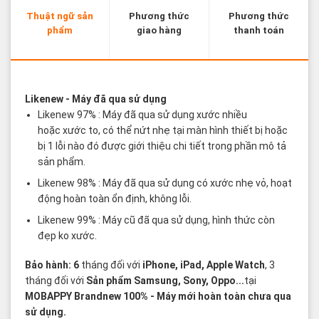
Thuật ngữ sản
Phương thức
Phương thức
phẩm
giao hàng
thanh toán
Các thuật ngữ sản phẩm Likenew - Brandnew
Likenew
- Máy đã qua sử dụng
Likenew 97% : Máy đã qua sử dụng xước nhiều
hoặc xước to, có thể nứt nhẹ tại màn hình thiết bị hoặc
bị 1 lỗi nào đó được giới thiệu chi tiết trong phần mô tả
sản phẩm.
Likenew 98% : Máy đã qua sử dụng có xước nhẹ vỏ, hoạt
động hoàn toàn ổn định, không lỗi.
Likenew 99% : Máy cũ đã qua sử dụng, hình thức còn
đẹp ko xước.
Bảo hành: 6
tháng đối với
iPhone, iPad, Apple Watch
, 3
tháng đối với
Sản phẩm Samsung, Sony, Oppo...
tại
MOBAPPY
Brandnew 100%
- Máy mới hoàn toàn chưa qua
sử dụng.