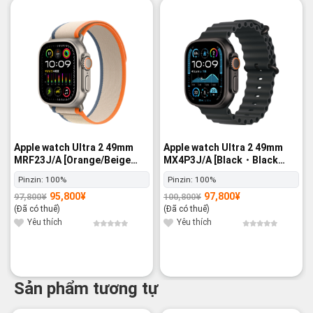
-2%
-3%
Apple watch Ultra 2 49mm
Apple watch Ultra 2 49mm
MRF23J/A [Orange/Beige
MX4P3J/A [Black・Black
Trail Loop M/L] GPS+Cellular
Ocean Band] GPS+Cellular -
Pinzin:
100%
Pinzin:
100%
- Nguyên hộp
Nguyên hộp
95,800
¥
97,800
¥
97,800
¥
100,800
¥
Giá
Giá
Giá
Giá
gốc
hiện
gốc
hiện
(Đã có thuế)
(Đã có thuế)
là:
tại
là:
tại
97,800¥.
là:
100,800¥.
là:
Yêu thích
Yêu thích
95,800¥.
97,800¥.
Sản phẩm tương tự