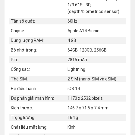
1/3.6" SL 3D,
(depth/biometrics sensor)
Tần số quét:
60Hz
Chipset:
Apple A14 Bionic
Dung lượng RAM:
4 GB
Bộ nhớ trong:
64GB, 128GB, 256GB
Pin:
2815 mAh
Cổng sạc:
Lightning
Thẻ SIM:
2 SIM (nano‑SIM và eSIM)
Hệ điều hành:
iOS 14
Độ phân giải màn hình:
1170 x 2532 pixels
Kích thước:
146.7 x 71.5 x 7.4 mm
Trọng lượng:
164 g
Chất liệu mặt lưng:
Kính