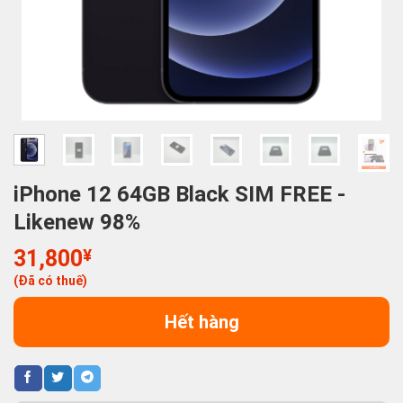
iPhone 12 64GB Black SIM FREE -
Likenew 98%
31,800
¥
(Đã có thuế)
Hết hàng