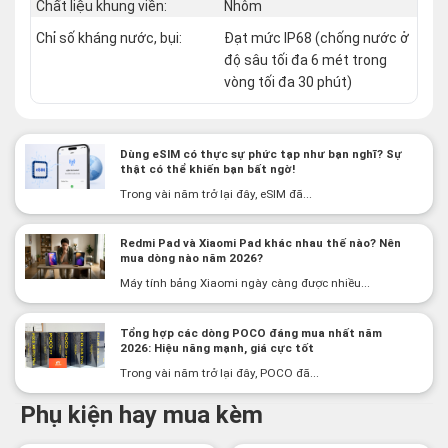
Chất liệu khung viền:
Nhôm
Chỉ số kháng nước, bụi:
Đạt mức IP68 (chống nước ở
độ sâu tối đa 6 mét trong
vòng tối đa 30 phút)
Dùng eSIM có thực sự phức tạp như bạn nghĩ? Sự
thật có thể khiến bạn bất ngờ!
Trong vài năm trở lại đây, eSIM đã...
Redmi Pad và Xiaomi Pad khác nhau thế nào? Nên
mua dòng nào năm 2026?
Máy tính bảng Xiaomi ngày càng được nhiều...
Tổng hợp các dòng POCO đáng mua nhất năm
2026: Hiệu năng mạnh, giá cực tốt
Trong vài năm trở lại đây, POCO đã...
Phụ kiện hay mua kèm