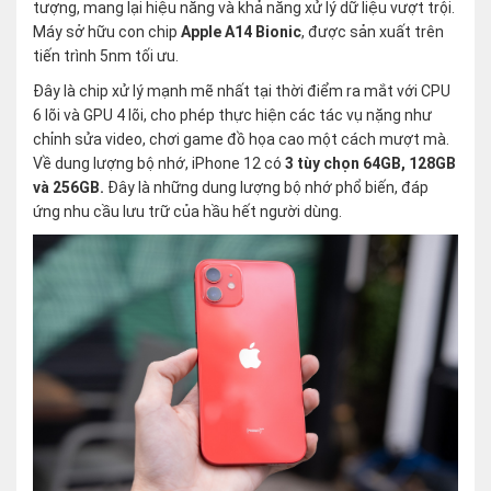
tượng, mang lại hiệu năng và khả năng xử lý dữ liệu vượt trội.
Máy sở hữu con chip
Apple A14 Bionic
, được sản xuất trên
tiến trình 5nm tối ưu.
Đây là chip xử lý mạnh mẽ nhất tại thời điểm ra mắt với CPU
6 lõi và GPU 4 lõi, cho phép thực hiện các tác vụ nặng như
chỉnh sửa video, chơi game đồ họa cao một cách mượt mà.
Về dung lượng bộ nhớ, iPhone 12 có
3 tùy chọn 64GB, 128GB
và 256GB.
Đây là những dung lượng bộ nhớ phổ biến, đáp
ứng nhu cầu lưu trữ của hầu hết người dùng.