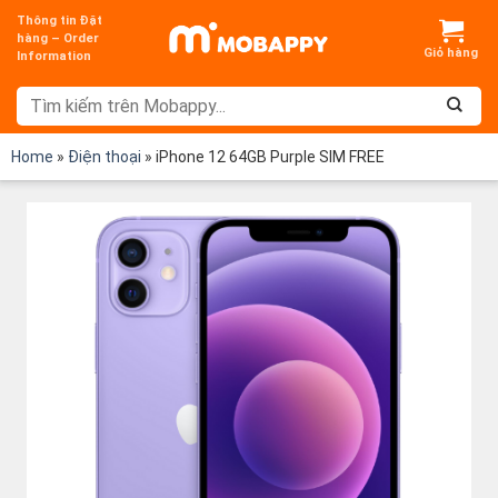
Chuyển
Thông tin Đặt
đến
hàng – Order
Information
nội
dung
Home
»
Điện thoại
»
iPhone 12 64GB Purple SIM FREE