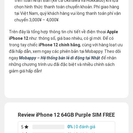
trên toàn Nhật Bản (kể cả Okinawa và Hokkaido) khi lựa
chọn hình thức thanh toán chuyển khoản. Phí giao hàng
tại Việt Nam, quý khách hàng vui lòng thanh toán phí vận
chuyển 3,000¥ – 4,000¥.
Trên đây là tổng hợp thông tin chi tiết về điện thoại
Apple
iPhone 12
như: thông số, giá bao nhiêu, có gì mới. Để có
trong tay chiếc
iPhone 12 chính hãng
, cùng với hàng loạt ưu
đãi hấp dẫn, xem ngay các phiên bản tại Mobappy. Theo dõi
ngay
Mobappy – Hệ thống bán lẻ di động tại Nhật
để nhận
những chương trình ưu đãi đặc biệt và nhiều chính sách
giảm giá hấp dẫn!
Review iPhone 12 64GB Purple SIM FREE
0%
| 0 đánh giá
5