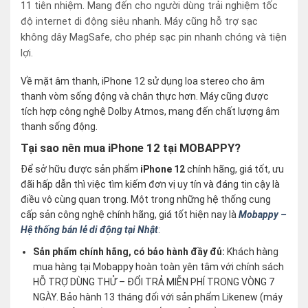
11 tiên nhiệm. Mang đến cho người dùng trải nghiệm tốc
độ internet di động siêu nhanh. Máy cũng hỗ trợ sạc
không dây MagSafe, cho phép sạc pin nhanh chóng và tiện
lợi.
Về mặt âm thanh, iPhone 12 sử dụng loa stereo cho âm
thanh vòm sống động và chân thực hơn. Máy cũng được
tích hợp công nghệ Dolby Atmos, mang đến chất lượng âm
thanh sống động.
Tại sao nên mua iPhone 12 tại MOBAPPY?
Để sở hữu được sản phẩm
iPhone 12
chính hãng, giá tốt, ưu
đãi hấp dẫn thì việc tìm kiếm đơn vị uy tín và đáng tin cậy là
điều vô cùng quan trọng. Một trong những hệ thống cung
cấp sản công nghệ chính hãng, giá tốt hiện nay là
Mobappy –
Hệ thống bán lẻ di động tại Nhật
:
Sản phẩm chính hãng, có bảo hành đầy đủ:
Khách hàng
mua hàng tại Mobappy hoàn toàn yên tâm với chính sách
HỖ TRỢ DÙNG THỬ – ĐỔI TRẢ MIỄN PHÍ TRONG VÒNG 7
NGÀY. Bảo hành 13 tháng đối với sản phẩm Likenew (máy