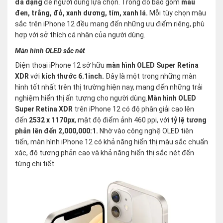
đa dạng
để người dùng lựa chọn. Trong đó bao gồm
màu
đen, trắng, đỏ, xanh dương, tím, xanh lá.
Mỗi tùy chọn màu
sắc trên iPhone 12 đều mang đến những ưu điểm riêng, phù
hợp với sở thích cá nhân của người dùng.
Màn hình OLED sắc nét
Điện thoại iPhone 12 sở hữu
màn hình OLED Super Retina
XDR
với
kích thước 6.1inch.
Đây là một trong những màn
hình tốt nhất trên thị trường hiện nay, mang đến những trải
nghiệm hiển thị ấn tượng cho người dùng.
Màn hình OLED
Super Retina XDR
trên iPhone 12 có độ phân giải cao lên
đến
2532 x 1170px
, mật độ điểm ảnh 460 ppi, với
tỷ lệ tương
phản lên đến 2,000,000:1.
Nhờ vào công nghệ OLED tiên
tiến, màn hình iPhone 12 có khả năng hiển thị màu sắc chuẩn
xác, độ tương phản cao và khả năng hiển thị sắc nét đến
từng chi tiết.