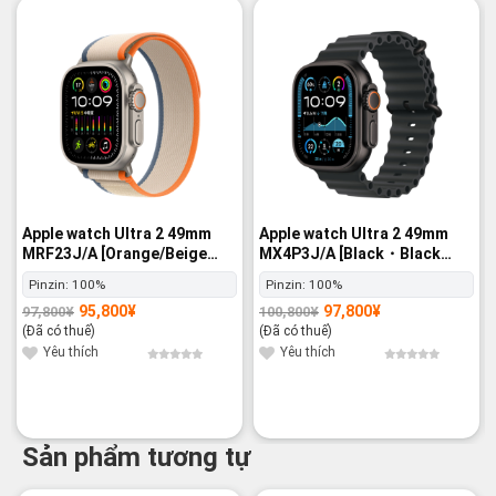
-2%
-3%
Apple watch Ultra 2 49mm
Apple watch Ultra 2 49mm
MRF23J/A [Orange/Beige
MX4P3J/A [Black・Black
Trail Loop M/L] GPS+Cellular
Ocean Band] GPS+Cellular -
Pinzin:
100%
Pinzin:
100%
- Nguyên hộp
Nguyên hộp
95,800
¥
97,800
¥
97,800
¥
100,800
¥
Giá
Giá
Giá
Giá
gốc
hiện
gốc
hiện
(Đã có thuế)
(Đã có thuế)
là:
tại
là:
tại
97,800¥.
là:
100,800¥.
là:
Yêu thích
Yêu thích
95,800¥.
97,800¥.
Sản phẩm tương tự