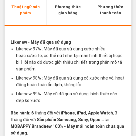
Thuật ngữ sản
Phương thức
Phương thức
phẩm
giao hàng
thanh toán
Các thuật ngữ sản phẩm Likenew - Brandnew
Likenew
- Máy đã qua sử dụng
Likenew 97% : Máy đã qua sử dụng xước nhiều
hoặc xước to, có thể nứt nhẹ tại màn hình thiết bị hoặc
bị 1 lỗi nào đó được giới thiệu chi tiết trong phần mô tả
sản phẩm.
Likenew 98% : Máy đã qua sử dụng có xước nhẹ vỏ, hoạt
động hoàn toàn ổn định, không lỗi.
Likenew 99% : Máy cũ đã qua sử dụng, hình thức còn
đẹp ko xước.
Bảo hành: 6
tháng đối với
iPhone, iPad, Apple Watch
, 3
tháng đối với
Sản phẩm Samsung, Sony, Oppo...
tại
MOBAPPY
Brandnew 100%
- Máy mới hoàn toàn chưa qua
sử dụng.