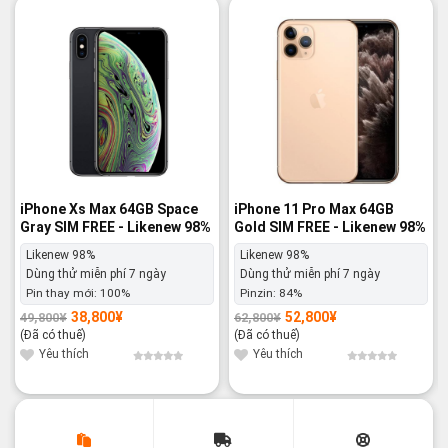
-22%
-16%
iPhone Xs Max 64GB Space
iPhone 11 Pro Max 64GB
Gray SIM FREE - Likenew 98%
Gold SIM FREE - Likenew 98%
Likenew 98%
Likenew 98%
Dùng thử miễn phí 7 ngày
Dùng thử miễn phí 7 ngày
Pin thay mới:
100%
Pinzin:
84%
38,800
¥
52,800
¥
49,800
¥
62,800
¥
Giá
Giá
Giá
Giá
gốc
hiện
gốc
hiện
(Đã có thuế)
(Đã có thuế)
là:
tại
là:
tại
49,800¥.
là:
62,800¥.
là:
Yêu thích
Yêu thích
38,800¥.
52,800¥.