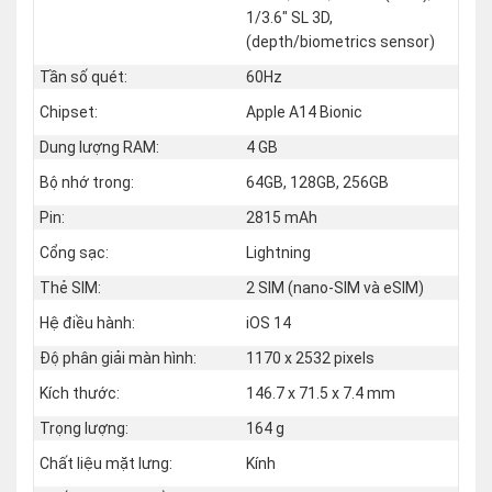
1/3.6" SL 3D,
(depth/biometrics sensor)
Tần số quét:
60Hz
Chipset:
Apple A14 Bionic
Dung lượng RAM:
4 GB
Bộ nhớ trong:
64GB, 128GB, 256GB
Pin:
2815 mAh
Cổng sạc:
Lightning
Thẻ SIM:
2 SIM (nano‑SIM và eSIM)
Hệ điều hành:
iOS 14
Độ phân giải màn hình:
1170 x 2532 pixels
Kích thước:
146.7 x 71.5 x 7.4 mm
Trọng lượng:
164 g
Chất liệu mặt lưng:
Kính