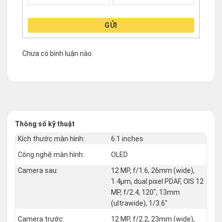
GỬI
Chưa có bình luận nào
Thông số kỹ thuật
Kích thước màn hình:
6.1 inches
Công nghệ màn hình:
OLED
Camera sau:
12 MP, f/1.6, 26mm (wide),
1.4µm, dual pixel PDAF, OIS 12
MP, f/2.4, 120˚, 13mm
(ultrawide), 1/3.6"
Camera trước:
12 MP, f/2.2, 23mm (wide),