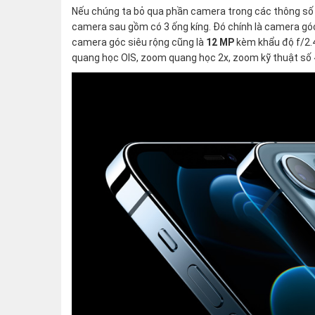
Nếu chúng ta bỏ qua phần camera trong các thông số kỹ
camera sau gồm có 3 ống kíng. Đó chính là camera gó
camera góc siêu rộng cũng là
12 MP
kèm khẩu độ f/2.4
quang học OIS, zoom quang học 2x, zoom kỹ thuật số 