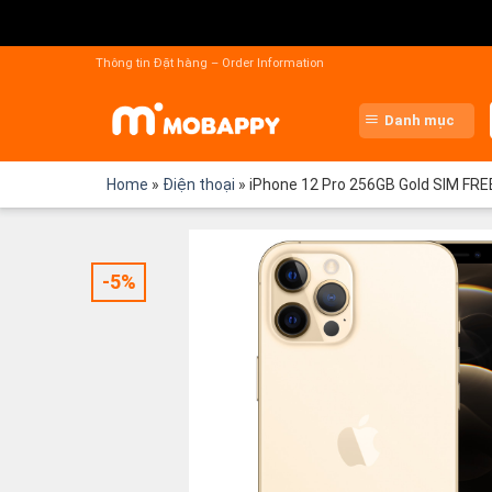
Chuyển
đến
Thông tin Đặt hàng – Order Information
nội
dung
Danh mục
Home
»
Điện thoại
»
iPhone 12 Pro 256GB Gold SIM FRE
-5%