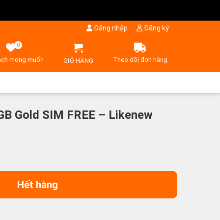
Đăng nhập
Đăng ký
0
ách mong muốn
Theo dõi đơn hàng
GIỎ HÀNG
GB Gold SIM FREE – Likenew
Hết hàng
00¥.