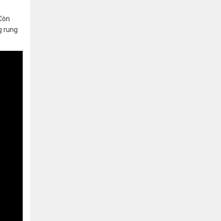
 Còn
g rung