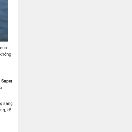
 của
 không
h
Super
úp
Độ sáng
ng, kể