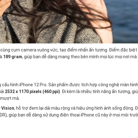
p cùng cụm camera vuông vức, tạo điểm nhấn ấn tượng. Điểm đặc biệt
à
189 gram
, giúp bạn dễ dàng mang theo bên mình mọi lúc mọi nơi mà
g cấu hình iPhone 12 Pro. Sản phẩm được tích hợp công nghệ màn hìn
iải
2532 x 1170 pixels (460 ppi)
. Đi kèm là nhiều tính năng ấn tượng, gi
à mượt mà.
 Vision
, hỗ trợ đem lại dải màu rộng và hiệu ứng hình ảnh sống động. 
DR), giúp bạn dễ dàng sử dụng điện thoại iPhone cũ này ở mọi môi trườ