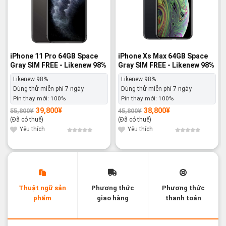
iPhone 11 Pro 64GB Space
iPhone Xs Max 64GB Space
Gray SIM FREE - Likenew 98%
Gray SIM FREE - Likenew 98%
Likenew 98%
Likenew 98%
Dùng thử miễn phí 7 ngày
Dùng thử miễn phí 7 ngày
Pin thay mới:
100%
Pin thay mới:
100%
39,800
¥
38,800
¥
55,800
¥
45,800
¥
Giá
Giá
Giá
Giá
gốc
hiện
gốc
hiện
(Đã có thuế)
(Đã có thuế)
là:
tại
là:
tại
55,800¥.
là:
45,800¥.
là:
Yêu thích
Yêu thích
39,800¥.
38,800¥.
Thuật ngữ sản
Phương thức
Phương thức
phẩm
giao hàng
thanh toán