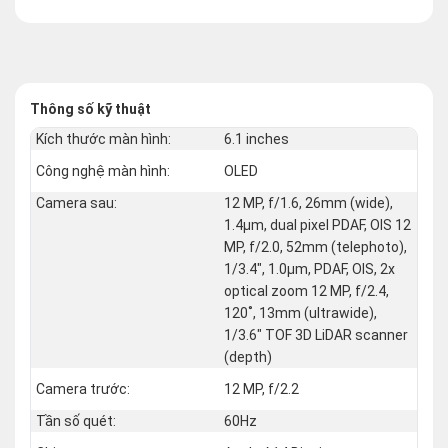
Thông số kỹ thuật
Kích thước màn hình:
6.1 inches
Công nghệ màn hình:
OLED
Camera sau:
12 MP, f/1.6, 26mm (wide),
1.4µm, dual pixel PDAF, OIS 12
MP, f/2.0, 52mm (telephoto),
1/3.4", 1.0µm, PDAF, OIS, 2x
optical zoom 12 MP, f/2.4,
120˚, 13mm (ultrawide),
1/3.6" TOF 3D LiDAR scanner
(depth)
Camera trước:
12 MP, f/2.2
Tần số quét:
60Hz