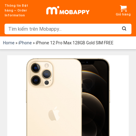
Chuyển
Thông tin Đặt
đến
hàng – Order
Information
nội
dung
Home
»
iPhone
»
iPhone 12 Pro Max 128GB Gold SIM FREE