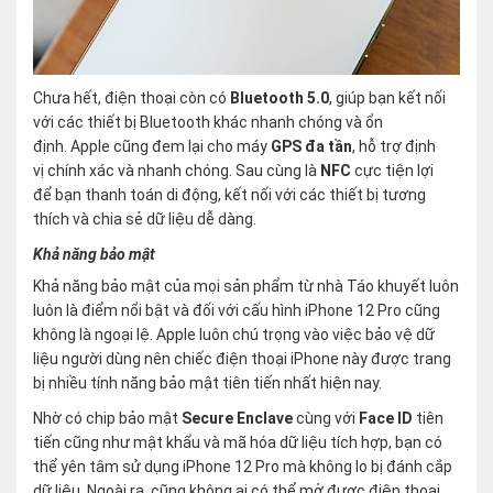
Chưa hết, điện thoại còn có
Bluetooth 5.0
, giúp bạn kết nối
với các thiết bị Bluetooth khác nhanh chóng và ổn
định. Apple cũng đem lại cho máy
GPS đa tần
, hỗ trợ định
vị chính xác và nhanh chóng. Sau cùng là
NFC
cực tiện lợi
để bạn thanh toán di động, kết nối với các thiết bị tương
thích và chia sẻ dữ liệu dễ dàng.
Khả năng bảo mật
Khả năng bảo mật của mọi sản phẩm từ nhà Táo khuyết luôn
luôn là điểm nổi bật và đối với cấu hình iPhone 12 Pro cũng
không là ngoại lệ. Apple luôn chú trọng vào việc bảo vệ dữ
liệu người dùng nên chiếc điện thoại iPhone này được trang
bị nhiều tính năng bảo mật tiên tiến nhất hiện nay.
Nhờ có chip bảo mật
Secure Enclave
cùng với
Face ID
tiên
tiến cũng như mật khẩu và mã hóa dữ liệu tích hợp, bạn có
thể yên tâm sử dụng iPhone 12 Pro mà không lo bị đánh cắp
dữ liệu. Ngoài ra, cũng không ai có thể mở được điện thoại