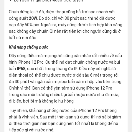
Chưa dừng lại ở đó, điện thoại cũng hỗ trợ sạc nhanh với
công suất
20W
. Do đó, chỉ với 30 phút sạc thì nó đã được
nạp đầy 50% pin. Ngoài ra, máy cũng được tích hợp khả năng
sạc không dây chuẩn Qi nên rất tiện lợi cho người dùng dù ở
bất cứ nơi đâu.
Khả năng chống nước
Đây cũng điều mà mọi người cũng cân nhắc rất nhiều về cấu
hình iPhone 12 Pro. Cụ thể, nó đạt chuẩn chống nước và bụi
bẩn
IP68
, cao nhất trong thang đo IP. Điều này có nghĩa là
điện thoại có thể chịu được nước ở độ sâu 6 mét trong tối
đa 30 phút và ngăn cản mọi bụi bẩn xâm nhập vào bên trong.
Chính vì thế, Bạn có thể yên tâm sử dụng iPhone 12 Pro
trong các môi trường nhiều bụi bẩn hoặc nước như đi mưa,
đi biển, bơi lội mà không lo hư hỏng.
Tuy nhiên, khả năng chống nước của iPhone 12 Pro không
phải là vĩnh viễn. Sau một thời gian sử dụng thì nó sẽ bị giảm
đi theo thời gian nên bạn cũng nên tốt nhất là không để nó
tiếp xúc gì với nước nhé.