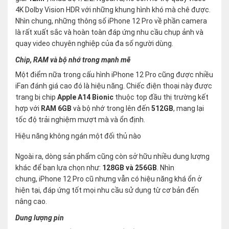
4K Dolby Vision HDR với những khung hình khó mà chê được.
Nhìn chung, những thông số iPhone 12 Pro về phần camera
là rất xuất sắc và hoàn toàn đáp ứng nhu cầu chụp ảnh và
quay video chuyên nghiệp của đa số người dùng.
Chip, RAM và bộ nhớ trong mạnh mẽ
Một điểm nữa trong cấu hình iPhone 12 Pro cũng được nhiều
iFan đánh giá cao đó là hiệu năng. Chiếc điện thoại này được
trang bị chip
Apple A14 Bionic
thuộc top đầu thị trường kết
hợp với
RAM 6GB
và bộ nhớ trong lên đến
512GB
, mang lại
tốc độ trải nghiệm mượt mà và ổn định.
Hiệu năng không ngán một đối thủ nào
Ngoài ra, dòng sản phẩm cũng còn sở hữu nhiều dung lượng
khác để bạn lựa chọn như:
128GB và 256GB
. Nhìn
chung, iPhone 12 Pro cũ nhưng vẫn có hiệu năng khá ổn ở
hiện tại, đáp ứng tốt mọi nhu cầu sử dụng từ cơ bản đến
nâng cao.
Dung lượng pin