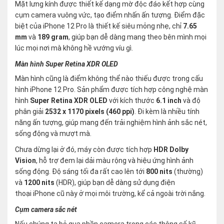
Mặt lưng kính được thiết kế dạng mờ độc đáo kết hợp cùng
cụm camera vuông vức, tạo điểm nhấn ấn tượng. Điểm đặc
biệt của iPhone 12 Pro là thiết kế siêu mỏng nhẹ, chỉ
7.65
mm
và
189 gram
, giúp bạn dễ dàng mang theo bên mình mọi
lúc mọi nơi mà không hề vướng víu gì.
Màn hình Super Retina XDR OLED
Màn hình cũng là điểm không thể nào thiếu được trong cấu
hình iPhone 12 Pro. Sản phẩm được tích hợp công nghệ màn
hình
Super Retina XDR OLED
với kích thước
6.1 inch
và độ
phân giải
2532 x 1170 pixels (460 ppi)
. Đi kèm là nhiều tính
năng ấn tượng, giúp mang đến trải nghiệm hình ảnh sắc nét,
sống động và mượt mà.
Chưa dừng lại ở đó, máy còn được tích hợp
HDR Dolby
Vision
, hỗ trợ đem lại dải màu rộng và hiệu ứng hình ảnh
sống động. Độ sáng tối đa rất cao lên tới
800 nits
(thường)
và
1200 nits
(HDR), giúp bạn dễ dàng sử dụng điện
thoại iPhone cũ này ở mọi môi trường, kể cả ngoài trời nắng.
Cụm camera sắc nét