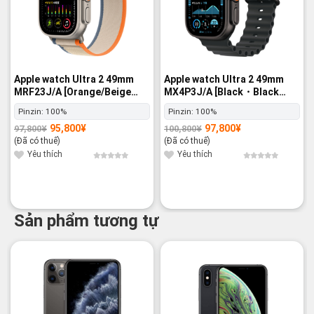
Apple watch Ultra 2 49mm
Apple watch Ultra 2 49mm
MRF23J/A [Orange/Beige
MX4P3J/A [Black・Black
Trail Loop M/L] GPS+Cellular
Ocean Band] GPS+Cellular -
Pinzin:
100%
Pinzin:
100%
- Nguyên hộp
Nguyên hộp
95,800
¥
97,800
¥
97,800
¥
100,800
¥
Giá
Giá
Giá
Giá
gốc
hiện
gốc
hiện
(Đã có thuế)
(Đã có thuế)
là:
tại
là:
tại
97,800¥.
là:
100,800¥.
là:
Yêu thích
Yêu thích
95,800¥.
97,800¥.
Sản phẩm tương tự
-29%
-15%