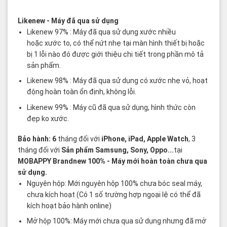
Các thuật ngữ sản phẩm Likenew - Brandnew
Likenew
- Máy đã qua sử dụng
Likenew 97% : Máy đã qua sử dụng xước nhiều
hoặc xước to, có thể nứt nhẹ tại màn hình thiết bị hoặc
bị 1 lỗi nào đó được giới thiệu chi tiết trong phần mô tả
sản phẩm.
Likenew 98% : Máy đã qua sử dụng có xước nhẹ vỏ, hoạt
động hoàn toàn ổn định, không lỗi.
Likenew 99% : Máy cũ đã qua sử dụng, hình thức còn
đẹp ko xước.
Bảo hành: 6
tháng đối với
iPhone, iPad, Apple Watch
, 3
tháng đối với
Sản phẩm Samsung, Sony, Oppo...
tại
MOBAPPY
Brandnew 100%
- Máy mới hoàn toàn chưa qua
sử dụng.
Nguyên hộp: Mới nguyên hộp 100% chưa bóc seal máy,
chưa kích hoạt (Có 1 số trường hợp ngoại lệ có thể đã
kích hoạt bảo hành online)
Mở hộp 100%: Máy mới chưa qua sử dụng nhưng đã mở