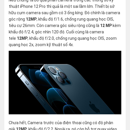
Nếu chúng ta bỏ qua phần camera trong các thông số kỹ
thuật iPhone 12 Pro thì quả là một sai lầm lớn. Thiết bị sở
hữu cụm camera sau gồm có 3 ống kíng. Đó chính là camera
góc rộng
12MP
, khẩu độ f/1.6, chống rung quang học OIS,
tiêu cự 26mm. Còn camera góc siêu rộng cũng là
12 MP
kèm
khẩu độ f/2.4, góc nhìn 120 độ. Cuối cùng là camera
tele
12MP
, khẩu độ f/2.0, chống rung quang học OIS, zoom
quang học 2x, zoom kỹ thuật số 4x.
Chưa hết, Camera trước của điện thoại cũng có độ phân
giải
12MP
, khẩu độ f/2.2. Ngoài ra, nó còn hỗ trợ quay video