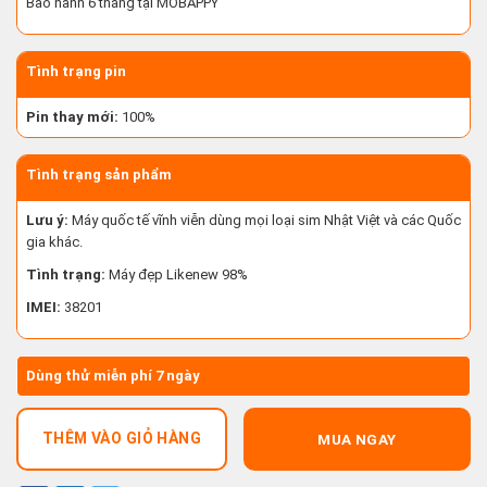
Bảo hành 6 tháng tại MOBAPPY
Tình trạng pin
Pin thay mới:
100%
Tình trạng sản phẩm
Lưu ý:
Máy quốc tế vĩnh viễn dùng mọi loại sim Nhật Việt và các Quốc
gia khác.
Tình trạng:
Máy đẹp Likenew 98%
IMEI:
38201
Dùng thử miễn phí 7 ngày
THÊM VÀO GIỎ HÀNG
MUA NGAY