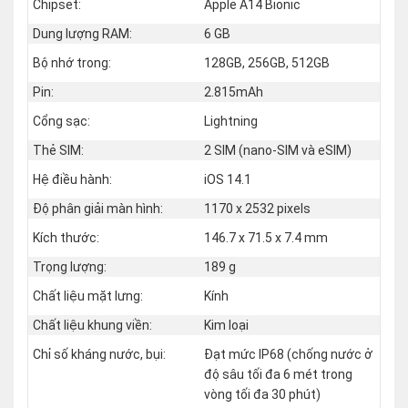
Chipset:
Apple A14 Bionic
Dung lượng RAM:
6 GB
Bộ nhớ trong:
128GB, 256GB, 512GB
Pin:
2.815mAh
Cổng sạc:
Lightning
Thẻ SIM:
2 SIM (nano‑SIM và eSIM)
Hệ điều hành:
iOS 14.1
Độ phân giải màn hình:
1170 x 2532 pixels
Kích thước:
146.7 x 71.5 x 7.4 mm
Trọng lượng:
189 g
Chất liệu mặt lưng:
Kính
Chất liệu khung viền:
Kim loại
Chỉ số kháng nước, bụi:
Đạt mức IP68 (chống nước ở
độ sâu tối đa 6 mét trong
vòng tối đa 30 phút)