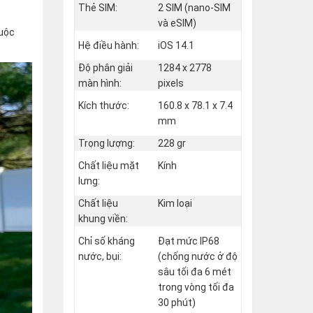
Thẻ SIM:
2 SIM (nano‑SIM
và eSIM)
huộc
Hệ điều hành:
iOS 14.1
Độ phân giải
1284 x 2778
màn hình:
pixels
Kích thước:
160.8 x 78.1 x 7.4
mm
Trọng lượng:
228 gr
Chất liệu mặt
Kính
lưng:
Chất liệu
Kim loại
khung viền:
Chỉ số kháng
Đạt mức IP68
nước, bụi:
(chống nước ở độ
sâu tối đa 6 mét
trong vòng tối đa
30 phút)