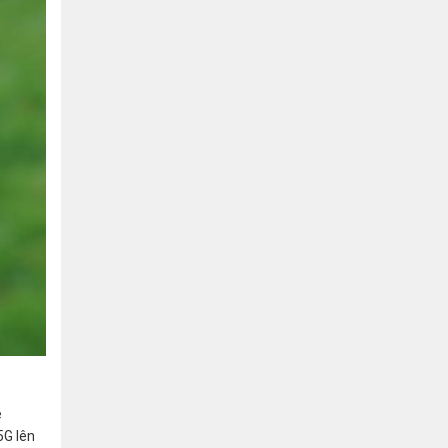
e
5G lên