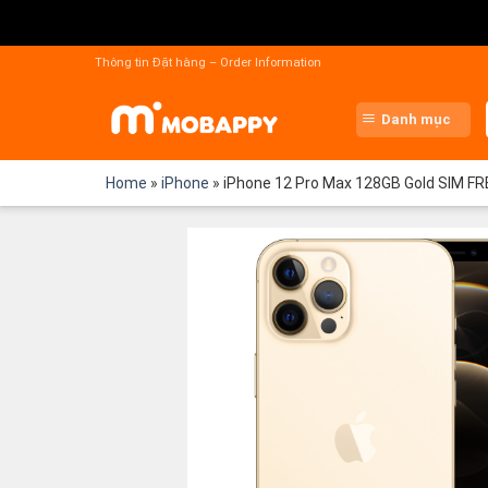
Chuyển
đến
Thông tin Đặt hàng – Order Information
nội
dung
Danh mục
Home
»
iPhone
»
iPhone 12 Pro Max 128GB Gold SIM FR