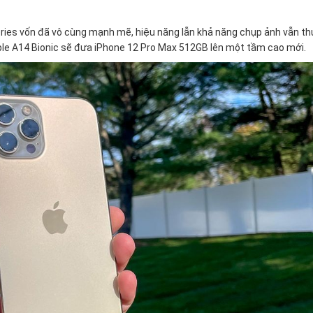
Series vốn đã vô cùng mạnh mẽ, hiệu năng lẫn khả năng chụp ảnh vẫn t
Apple A14 Bionic sẽ đưa iPhone 12 Pro Max 512GB lên một tầm cao mới.