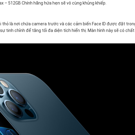
Max – 512GB Chính hãng hứa hẹn sẽ vô cùng khủng khiếp.
ai thỏ là nơi chứa camera trước và các cảm biến Face ID được đặt tro
 sự tinh chỉnh để tăng tối đa diện tích hiển thị. Màn hình này sẽ có chấ