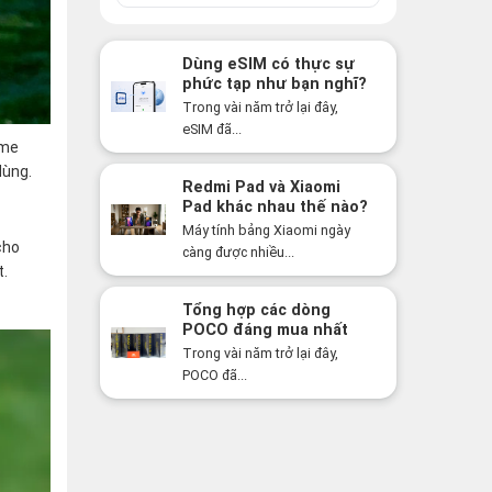
Dùng eSIM có thực sự
phức tạp như bạn nghĩ?
Sự thật có thể khiến
Trong vài năm trở lại đây,
bạn bất ngờ!
eSIM đã...
ame
dùng.
Redmi Pad và Xiaomi
Pad khác nhau thế nào?
Nên mua dòng nào năm
Máy tính bảng Xiaomi ngày
2026?
cho
càng được nhiều...
t.
Tổng hợp các dòng
POCO đáng mua nhất
năm 2026: Hiệu năng
Trong vài năm trở lại đây,
mạnh, giá cực tốt
POCO đã...