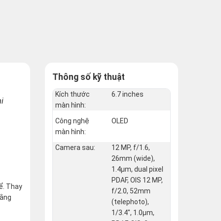
Thông số kỹ thuật
Kích thước
6.7 inches
hi
màn hình:
Công nghệ
OLED
màn hình:
Camera sau:
12 MP, f/1.6,
26mm (wide),
1.4µm, dual pixel
PDAF, OIS 12 MP,
ể. Thay
f/2.0, 52mm
rằng
(telephoto),
1/3.4", 1.0µm,