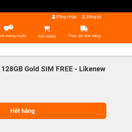
Đăng nhập
Đăng ký
0
ách mong muốn
Theo dõi đơn hàng
GIỎ HÀNG
 128GB Gold SIM FREE - Likenew
Hết hàng