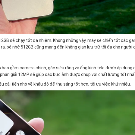
 512GB sẽ chạy tốt đa nhiệm. Không những vậy, máy sẽ chiến tốt các g
i ra, bộ nhớ 512GB cũng mang đến không gian lưu trữ tối đa cho người 
s bao gồm camera chính, góc siêu rộng và ống kính tele được áp dụng 
hân giải 12MP sẽ giúp các bức ảnh được chụp với chất lượng tốt nhấ
u cải tiến nhỏ về khẩu độ để thu sáng tốt hơn, tối ưu việc khử nhiễu.