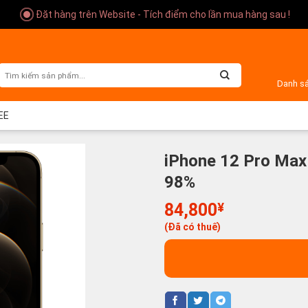
Đặt hàng trên Website - Tích điểm cho lần mua hàng sau !
Danh s
EE
iPhone 12 Pro Max
98%
84,800
¥
(Đã có thuế)