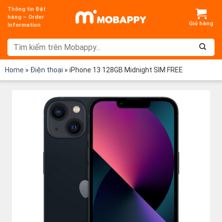
Chuyển
Thông tin Đặt
đến
hàng – Order
Information
nội
dung
Home
»
Điện thoại
»
iPhone 13 128GB Midnight SIM FREE