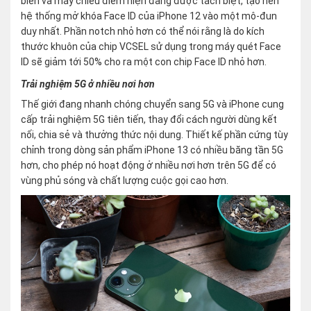
biến và máy chiếu điểm hiện đang được tách biệt, tạo nên
hệ thống mở khóa Face ID của iPhone 12 vào một mô-đun
duy nhất. Phần notch nhỏ hơn có thể nói rằng là do kích
thước khuôn của chip VCSEL sử dụng trong máy quét Face
ID sẽ giảm tới 50% cho ra một con chip Face ID nhỏ hơn.
Trải nghiệm 5G ở nhiều nơi hơn
Thế giới đang nhanh chóng chuyển sang 5G và iPhone cung
cấp trải nghiệm 5G tiên tiến, thay đổi cách người dùng kết
nối, chia sẻ và thưởng thức nội dung. Thiết kế phần cứng tùy
chỉnh trong dòng sản phẩm iPhone 13 có nhiều băng tần 5G
hơn, cho phép nó hoạt động ở nhiều nơi hơn trên 5G để có
vùng phủ sóng và chất lượng cuộc gọi cao hơn.