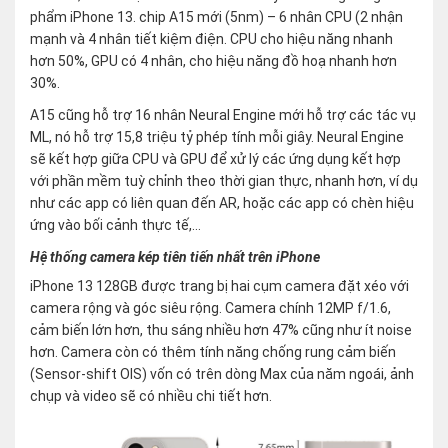
phẩm iPhone 13. chip A15 mới (5nm) – 6 nhân CPU (2 nhận
mạnh và 4 nhân tiết kiệm điện. CPU cho hiệu năng nhanh
hơn 50%, GPU có 4 nhân, cho hiệu năng đồ hoạ nhanh hơn
30%.
A15 cũng hỗ trợ 16 nhân Neural Engine mới hỗ trợ các tác vụ
ML, nó hỗ trợ 15,8 triệu tỷ phép tính mỗi giây. Neural Engine
sẽ kết hợp giữa CPU và GPU để xử lý các ứng dụng kết hợp
với phần mềm tuỳ chỉnh theo thời gian thực, nhanh hơn, ví dụ
như các app có liên quan đến AR, hoặc các app có chèn hiệu
ứng vào bối cảnh thực tế,…
Hệ thống camera kép tiên tiến nhất trên iPhone
iPhone 13 128GB được trang bị hai cụm camera đặt xéo với
camera rộng và góc siêu rộng. Camera chính 12MP f/1.6,
cảm biến lớn hơn, thu sáng nhiều hơn 47% cũng như ít noise
hơn. Camera còn có thêm tính năng chống rung cảm biến
(Sensor-shift OIS) vốn có trên dòng Max của năm ngoái, ảnh
chụp và video sẽ có nhiều chi tiết hơn.