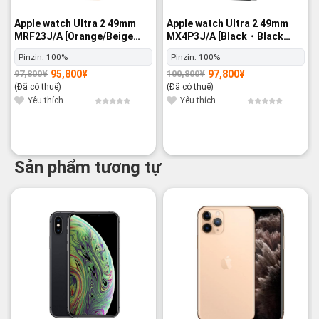
Apple watch Ultra 2 49mm
Apple watch Ultra 2 49mm
MRF23J/A [Orange/Beige
MX4P3J/A [Black・Black
Trail Loop M/L] GPS+Cellular
Ocean Band] GPS+Cellular -
Pinzin:
100%
Pinzin:
100%
- Nguyên hộp
Nguyên hộp
95,800
¥
97,800
¥
97,800
¥
100,800
¥
Giá
Giá
Giá
Giá
gốc
hiện
gốc
hiện
(Đã có thuế)
(Đã có thuế)
là:
tại
là:
tại
97,800¥.
là:
100,800¥.
là:
Yêu thích
Yêu thích
95,800¥.
97,800¥.
Sản phẩm tương tự
-15%
-16%