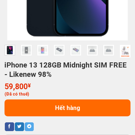
iPhone 13 128GB Midnight SIM FREE
- Likenew 98%
59,800
¥
(Đã có thuế)
Hết hàng