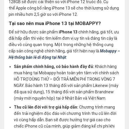
128GB sẽ được cải thiện so với iPhone 12 truóc đó. Cụ
thể Apple công bố rằng iPhone 13 sẽ cho thời lượng sử dụng
pin nhiều hơn 2,5 giờ so với iPhone 12.
Tại sao nên mua iPhone 13 tại MOBAPPY?
Để sở hữu được sản phẩm
iPhone 13
chính hãng, giá tốt, ưu
đãi hấp dẫn thì việc tìm kiếm đơn vị uy tín và đáng tin cậy là
điều vô cùng quan trọng. Một trong những hệ thống cung
cấp sản công nghệ chính hãng, giá tốt hiện nay là
Mobappy –
Hệ thống bán lẻ di động tại Nhật
:
Sản phẩm chính hãng, có bảo hành đầy đủ:
Khách hàng
mua hàng tại Mobappy hoàn toàn yên tâm với chính sách
HỖ TRỢ DÙNG THỬ – ĐỔI TRẢ MIỄN PHÍ TRONG VÒNG 7
NGÀY. Bảo hành 13 tháng đối với sản phẩm Likenew (máy
đã qua sử dụng), 15 tháng đối với sản phẩm Brandnew
(máy mới nguyên hộp) tại ở Nhật Bản và Việt Nam.
Thu cũ lên đời với trợ giá hấp dẫn:
Chương trình mang
đến trải nghiệm độc đáo với chương trình thu cũ lên đời
vô cùng hấp dẫn. Bạn sẽ được hưởng trợ giá cao cho
chiếc iPhone cũ của mình, giúp giảm đáng kể chi phí khi