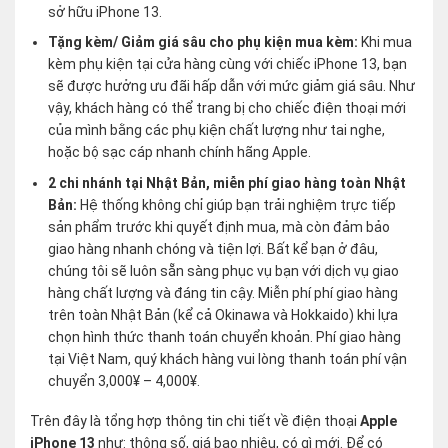
sở hữu iPhone 13.
Tặng kèm/ Giảm giá sâu cho phụ kiện mua kèm:
Khi mua
kèm phụ kiện tại cửa hàng cùng với chiếc iPhone 13, bạn
sẽ được hưởng ưu đãi hấp dẫn với mức giảm giá sâu. Như
vậy, khách hàng có thể trang bị cho chiếc điện thoại mới
của mình bằng các phụ kiện chất lượng như tai nghe,
hoặc bộ sạc cáp nhanh chính hãng Apple.
2 chi nhánh tại Nhật Bản, miễn phí giao hàng toàn Nhật
Bản:
Hệ thống không chỉ giúp bạn trải nghiệm trực tiếp
sản phẩm trước khi quyết định mua, mà còn đảm bảo
giao hàng nhanh chóng và tiện lợi. Bất kể bạn ở đâu,
chúng tôi sẽ luôn sẵn sàng phục vụ bạn với dịch vụ giao
hàng chất lượng và đáng tin cậy. Miễn phí phí giao hàng
trên toàn Nhật Bản (kể cả Okinawa và Hokkaido) khi lựa
chọn hình thức thanh toán chuyển khoản. Phí giao hàng
tại Việt Nam, quý khách hàng vui lòng thanh toán phí vận
chuyển 3,000¥ – 4,000¥.
Trên đây là tổng hợp thông tin chi tiết về điện thoại
Apple
iPhone 13
như: thông số, giá bao nhiêu, có gì mới. Để có