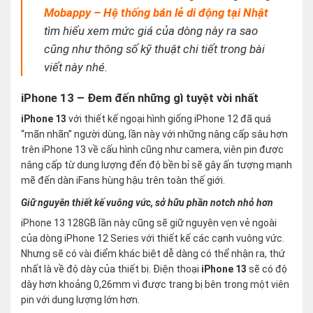
Mobappy – Hệ thống bán lẻ di động tại Nhật
tìm hiểu xem mức giá của dòng này ra sao
cũng như thông số kỹ thuật chi tiết trong bài
viết này nhé.
iPhone 13 – Đem đến những gì tuyệt vời nhất
iPhone 13
với thiết kế ngoại hình giống iPhone 12 đã quá
“mãn nhãn” người dùng, lần này với những nâng cấp sâu hơn
trên iPhone 13 về cấu hình cũng như camera, viên pin được
nâng cấp từ dung lượng đến độ bền bỉ sẽ gây ấn tượng mạnh
mẽ đến dàn iFans hùng hậu trên toàn thế giới.
Giữ nguyên thiết kế vuông vức, sở hữu phần notch nhỏ hơn
iPhone 13 128GB lần này cũng sẽ giữ nguyên vẹn vẻ ngoài
của dòng iPhone 12 Series với thiết kế các cạnh vuông vức.
Nhưng sẽ có vài điểm khác biệt dễ dàng có thể nhận ra, thứ
nhất là về độ dày của thiết bị. Điện thoại
iPhone 13
sẽ có độ
dày hơn khoảng 0,26mm vì được trang bị bên trong một viên
pin với dung lượng lớn hơn.