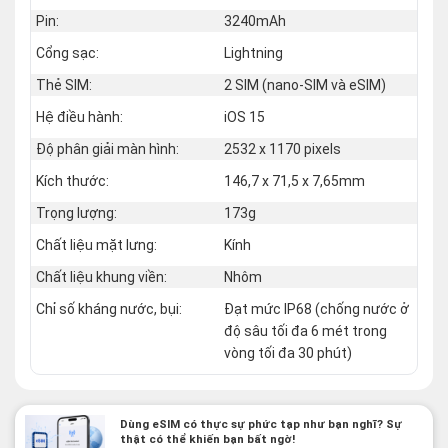
Pin:
3240mAh
Cổng sạc:
Lightning
Thẻ SIM:
2 SIM (nano‑SIM và eSIM)
Hệ điều hành:
iOS 15
Độ phân giải màn hình:
2532 x 1170 pixels
Kích thước:
146,7 x 71,5 x 7,65mm
Trọng lượng:
173g
Chất liệu mặt lưng:
Kính
Chất liệu khung viền:
Nhôm
Chỉ số kháng nước, bụi:
Đạt mức IP68 (chống nước ở
độ sâu tối đa 6 mét trong
vòng tối đa 30 phút)
Dùng eSIM có thực sự phức tạp như bạn nghĩ? Sự
thật có thể khiến bạn bất ngờ!