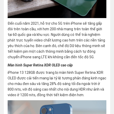
Đến cuối năm 2021, hỗ trợ cho 5G trên iPhone sẽ tăng gấp
đôi trên toàn cầu, với hơn 200 nhà mạng trên toàn thế giới
tại 60 quốc gia và khu vực. Người dùng có thể trải nghiệm
phát trực tuyến video chất lượng cao hơn trên các nền tảng
yêu thích của họ. Bên cạnh đó, chế độ Dữ liệu thông minh sẽ
tiết kiệm pin một cách thông minh bằng cách tự động
chuyển iPhone sang LTE khi không cần đến tốc độ 5G.
Màn hình Super Retina XDR OLED cao cấp
iPhone 13 128GB được trang bị màn hình Super Retina XDR
OLED được cải tiến mang lại tỷ lệ tương phản đáng kinh ngạc
cho màu đen sâu và tăng 28% độ sáng tối đa ngoài trời ở
800 nits, với độ sáng cao nhất cho nội dung HDR như ảnh và
video ở 1200 nits, đồng thời tiết kiệm điện hơn.