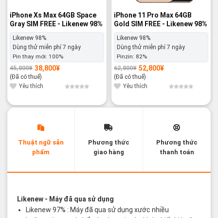
iPhone Xs Max 64GB Space
iPhone 11 Pro Max 64GB
Gray SIM FREE - Likenew 98%
Gold SIM FREE - Likenew 98%
Likenew 98%
Likenew 98%
Dùng thử miễn phí 7 ngày
Dùng thử miễn phí 7 ngày
Pin thay mới:
100%
Pinzin:
82%
38,800
¥
52,800
¥
45,800
¥
62,800
¥
Giá
Giá
Giá
Giá
gốc
hiện
gốc
hiện
(Đã có thuế)
(Đã có thuế)
là:
tại
là:
tại
45,800¥.
là:
62,800¥.
là:
Yêu thích
Yêu thích
38,800¥.
52,800¥.
Thuật ngữ sản
Phương thức
Phương thức
phẩm
giao hàng
thanh toán
Các thuật ngữ sản phẩm Likenew - Brandnew
Likenew
- Máy đã qua sử dụng
Likenew 97% : Máy đã qua sử dụng xước nhiều