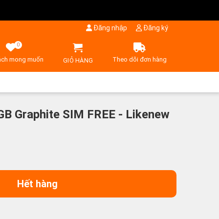
Đăng nhập
Đăng ký
0
ách mong muốn
Theo dõi đơn hàng
GIỎ HÀNG
GB Graphite SIM FREE - Likenew
Hết hàng