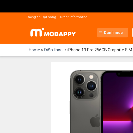
Chuyển
đến
Thông tin Đặt hàng – Order Information
nội
dung
Danh mục
Home
»
Điện thoại
»
iPhone 13 Pro 256GB Graphite SIM