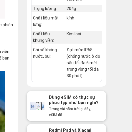
Trọng lượng:
204g
Chất liệu mặt
kính
lưng:
c phiên
Chất liệu
Kim loại
khung viền:
Chỉ số kháng
Đạt mức IP68
n viền
nước, bụi:
(chống nước ở độ
ể bạn
sâu tối đa 6 mét
trong vòng tối đa
30 phút)
Dùng eSIM có thực sự
phức tạp như bạn nghĩ?
Sự thật có thể khiến
Trong vài năm trở lại đây,
bạn bất ngờ!
eSIM đã...
Redmi Pad và Xiaomi