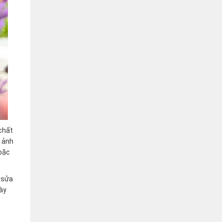
chất
c ảnh
hoặc
 sửa
ày