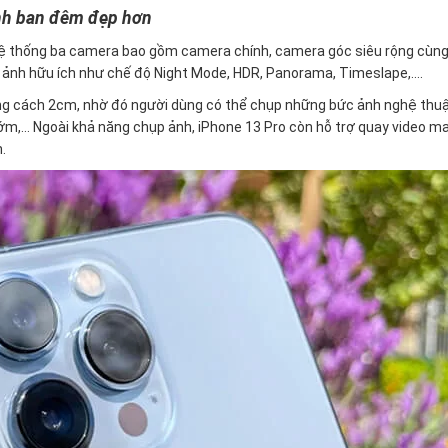
ảnh ban đêm đẹp hơn
hệ thống ba camera bao gồm camera chính, camera góc siêu rộng cùng
p ảnh hữu ích như chế độ Night Mode, HDR, Panorama, Timeslape,….
oảng cách 2cm, nhờ đó người dùng có thể chụp những bức ảnh nghệ thu
ướm,… Ngoài khả năng chụp ảnh, iPhone 13 Pro còn hỗ trợ quay video ma
.