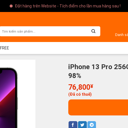
Đặt hàng trên Website - Tích điểm cho lần mua hàng sau !
Danh s
 FREE
iPhone 13 Pro 256
98%
76,800
¥
(Đã có thuế)