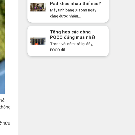
Pad khác nhau thế nào?
Nên mua dòng nào năm
Máy tính bảng Xiaomi ngày
2026?
càng được nhiều...
Tổng hợp các dòng
POCO đáng mua nhất
năm 2026: Hiệu năng
Trong vài năm trở lại đây,
mạnh, giá cực tốt
POCO đã...
mỗi
 không
sở hữu