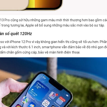
e 13 Pro cũng sở hữu những gam màu mới thời thượng hơn bao gồm cá
thể trong tương lai, Apple sẽ bổ sung những màu sắc mới vào bộ sư tập.
tần số quét 120Hz
o với iPhone 12 Pro vì vậy không gian hiển thị cũng sẽ tối ưu hơn. Phầ
g và với kích thước 6.1 inch, smartphone vẫn đảm bảo về độ nhỏ gọn đ
 tấm chắn gốm cứng cáp, bảo vệ màn hình điện thoại.