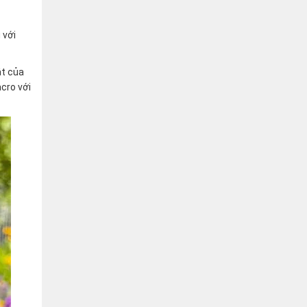
 với
ật của
cro với