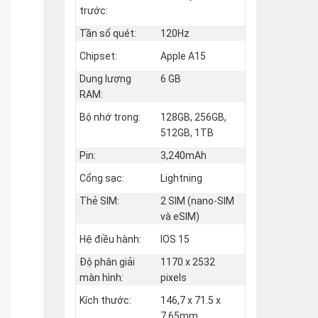
trước:
Tần số quét:
120Hz
Chipset:
Apple A15
Dung lượng
6 GB
RAM:
Bộ nhớ trong:
128GB, 256GB,
512GB, 1TB
Pin:
3,240mAh
Cổng sạc:
Lightning
Thẻ SIM:
2 SIM (nano‑SIM
và eSIM)
Hệ điều hành:
IOS 15
Độ phân giải
1170 x 2532
màn hình:
pixels
Kích thước:
146,7 x 71.5 x
7,65mm