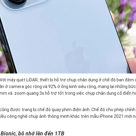
 Với máy quét LiDAR, thiết bị hỗ trợ chụp chân dung ở chế độ ban đêm 
lần ở camera góc rộng và 92% ở ống kinh siêu rộng, mang lại những bứ
77 mm và zoom quang 3x hỗ trợ tốt trong việc chụp chân dung cổ điển 
 cũng được trang bị chế độ quay phim điện ảnh. Chế độ cho phép chỉnh
 nhiều công nghệ chụp ảnh thông minh khác trên mẫu iPhone 2021 mới n
 Bionic, bộ nhớ lên đến 1TB