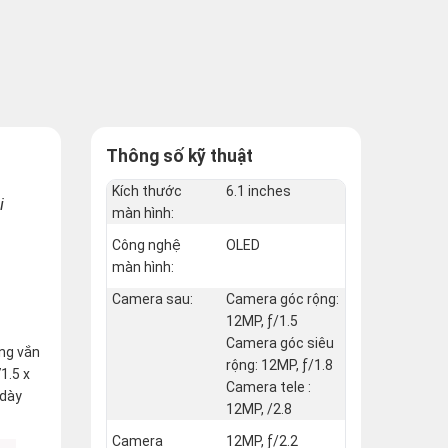
Thông số kỹ thuật
Kích thước
6.1 inches
i
màn hình:
Công nghệ
OLED
màn hình:
Camera sau:
Camera góc rộng:
12MP, ƒ/1.5
Camera góc siêu
ông vắn
rộng: 12MP, ƒ/1.8
1.5 x
Camera tele :
 dày
12MP, /2.8
Camera
12MP, ƒ/2.2