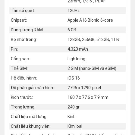
23mm, 1/3.6", PDAF
Tần số quét:
120Hz
Chipset:
Apple A16 Bionic 6-core
Dung lượng RAM:
6 GB
Bộ nhớ trong:
128GB, 256GB, 512GB, 1TB
Pin:
4.323 mAh
Cổng sạc:
Lightning
Thẻ SIM:
2 SIM (nano‑SIM và eSIM)
Hệ điều hành:
iOS 16
Độ phân giải màn hình:
2796 x 1290-pixel
Kích thước:
160.7 x 77.6 x 7.9 mm
Trọng lượng:
240 gr
Chất liệu mặt lưng:
Kính
Chất liệu khung viền:
Kim loại