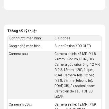
Thông số kỹ thuật
Kích thước màn hình:
6.7 inches
Công nghệ màn hình:
Super Retina XDR OLED
Camera sau:
Camera chính: 48 MP, f/1.8,
24mm, 1.22µm, PDAF, OIS
Camera góc siêu rộng: 12 MP,
f/2.2, 13mm, 120˚, 1.4µm,
PDAF Camera tele: 12 MP,
f/2.8, 77mm (telephoto),
PDAF, OIS, 3x optical zoom
Cảm biến độ sâu TOF 3D
LiDAR
Camera trước:
Camera selfie: 12 MP, f/1.9,