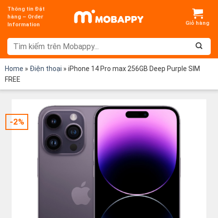
Chuyển
Thông tin Đặt
đến
hàng – Order
Information
nội
dung
Home
»
Điện thoại
»
iPhone 14 Pro max 256GB Deep Purple SIM
FREE
-2%