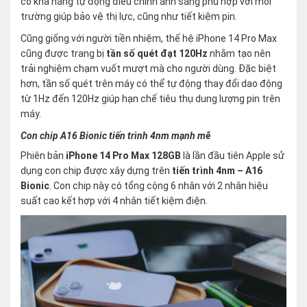
có khả năng tự động điều chỉnh ánh sáng phù hợp với môi
trường giúp bảo vệ thị lực, cũng như tiết kiệm pin.
Cũng giống với người tiền nhiệm, thế hệ iPhone 14 Pro Max
cũng được trang bị
tần số quét đạt 120Hz
nhằm tạo nên
trải nghiệm chạm vuốt mượt mà cho người dùng. Đặc biệt
hơn, tần số quét trên máy có thể tự động thay đổi dao động
từ 1Hz đến 120Hz giúp hạn chế tiêu thụ dung lượng pin trên
máy.
Con chip A16 Bionic tiến trình 4nm mạnh mẽ
Phiên bản
iPhone 14 Pro Max 128GB
là lần đầu tiên Apple sử
dụng con chip được xây dựng trên
tiến trình 4nm – A16
Bionic
. Con chip này có tổng cộng 6 nhân với 2 nhân hiệu
suất cao kết hợp với 4 nhân tiết kiệm điện.