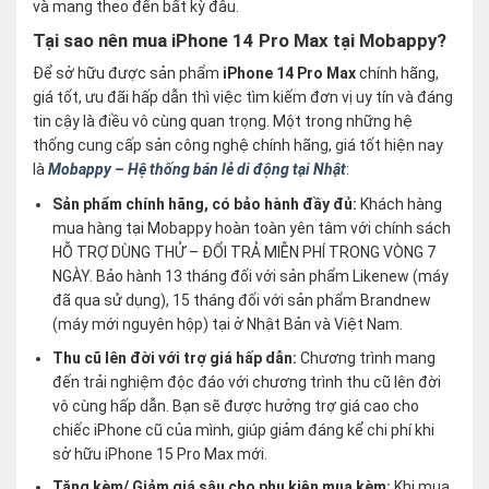
và mang theo đến bất kỳ đâu.
Tại sao nên mua iPhone 14 Pro Max tại Mobappy?
Để sở hữu được sản phẩm
iPhone 14 Pro Max
chính hãng,
giá tốt, ưu đãi hấp dẫn thì việc tìm kiếm đơn vị uy tín và đáng
tin cậy là điều vô cùng quan trọng. Một trong những hệ
thống cung cấp sản công nghệ chính hãng, giá tốt hiện nay
là
Mobappy – Hệ thống bán lẻ di động tại Nhật
:
Sản phẩm chính hãng, có bảo hành đầy đủ:
Khách hàng
mua hàng tại Mobappy hoàn toàn yên tâm với chính sách
HỖ TRỢ DÙNG THỬ – ĐỔI TRẢ MIỄN PHÍ TRONG VÒNG 7
NGÀY. Bảo hành 13 tháng đối với sản phẩm Likenew (máy
đã qua sử dụng), 15 tháng đối với sản phẩm Brandnew
(máy mới nguyên hộp) tại ở Nhật Bản và Việt Nam.
Thu cũ lên đời với trợ giá hấp dẫn:
Chương trình mang
đến trải nghiệm độc đáo với chương trình thu cũ lên đời
vô cùng hấp dẫn. Bạn sẽ được hưởng trợ giá cao cho
chiếc iPhone cũ của mình, giúp giảm đáng kể chi phí khi
sở hữu iPhone 15 Pro Max mới.
Tặng kèm/ Giảm giá sâu cho phụ kiện mua kèm:
Khi mua