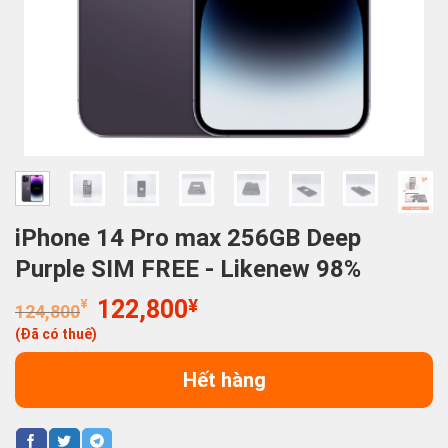
iPhone 14 Pro max 256GB Deep
Purple SIM FREE - Likenew 98%
Giá
Giá
¥
122,800
¥
124,800
gốc
hiện
(Đã có thuế)
là:
tại
124,800¥.
là:
Hết hàng
122,800¥.