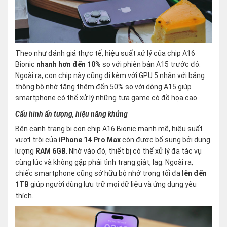
Theo như đánh giá thực tế, hiệu suất xử lý của chip A16
Bionic
nhanh hơn đến 10%
so với phiên bản A15 trước đó.
Ngoài ra, con chip này cũng đi kèm với GPU 5 nhân với băng
thông bộ nhớ tăng thêm đến 50% so với dòng A15 giúp
smartphone có thể xử lý những tựa game có đồ họa cao.
Cấu hình ấn tượng, hiệu năng khủng
Bên cạnh trang bị con chip A16 Bionic mạnh mẽ, hiệu suất
vượt trội của
iPhone 14 Pro Max
còn được bổ sung bởi dung
lượng
RAM 6GB
. Nhờ vào đó, thiết bị có thể xử lý đa tác vụ
cùng lúc và không gặp phải tình trạng giật, lag. Ngoài ra,
chiếc smartphone cũng sở hữu bộ nhớ trong tối đa
lên đến
1TB
giúp người dùng lưu trữ mọi dữ liệu và ứng dụng yêu
thích.