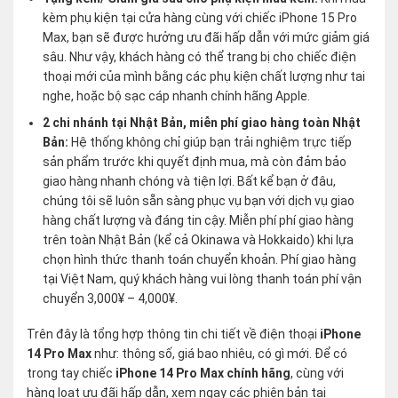
kèm phụ kiện tại cửa hàng cùng với chiếc iPhone 15 Pro
Max, bạn sẽ được hưởng ưu đãi hấp dẫn với mức giảm giá
sâu. Như vậy, khách hàng có thể trang bị cho chiếc điện
thoại mới của mình bằng các phụ kiện chất lượng như tai
nghe, hoặc bộ sạc cáp nhanh chính hãng Apple.
2 chi nhánh tại Nhật Bản, miễn phí giao hàng toàn Nhật
Bản:
Hệ thống không chỉ giúp bạn trải nghiệm trực tiếp
sản phẩm trước khi quyết định mua, mà còn đảm bảo
giao hàng nhanh chóng và tiện lợi. Bất kể bạn ở đâu,
chúng tôi sẽ luôn sẵn sàng phục vụ bạn với dịch vụ giao
hàng chất lượng và đáng tin cậy. Miễn phí phí giao hàng
trên toàn Nhật Bản (kể cả Okinawa và Hokkaido) khi lựa
chọn hình thức thanh toán chuyển khoản. Phí giao hàng
tại Việt Nam, quý khách hàng vui lòng thanh toán phí vận
chuyển 3,000¥ – 4,000¥.
Trên đây là tổng hợp thông tin chi tiết về điện thoại
iPhone
14 Pro Max
như: thông số, giá bao nhiêu, có gì mới. Để có
trong tay chiếc
iPhone 14 Pro Max chính hãng
, cùng với
hàng loạt ưu đãi hấp dẫn, xem ngay các phiên bản tại