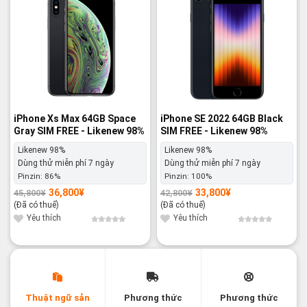
iPhone Xs Max 64GB Space
iPhone SE 2022 64GB Black
Gray SIM FREE - Likenew 98%
SIM FREE - Likenew 98%
Likenew 98%
Likenew 98%
Dùng thử miễn phí 7 ngày
Dùng thử miễn phí 7 ngày
Pinzin:
86%
Pinzin:
100%
36,800
¥
33,800
¥
45,800
¥
42,800
¥
Giá
Giá
Giá
Giá
gốc
hiện
gốc
hiện
(Đã có thuế)
(Đã có thuế)
là:
tại
là:
tại
45,800¥.
là:
42,800¥.
là:
Yêu thích
Yêu thích
36,800¥.
33,800¥.
Thuật ngữ sản
Phương thức
Phương thức