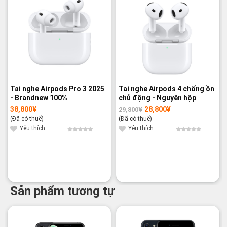
Tai nghe Airpods Pro 3 2025
Tai nghe Airpods 4 chống ồn
- Brandnew 100%
chủ động - Nguyên hộp
38,800
¥
28,800
¥
29,800
¥
Giá
Giá
gốc
hiện
(Đã có thuế)
(Đã có thuế)
là:
tại
29,800¥.
là:
Yêu thích
Yêu thích
28,800¥.
Sản phẩm tương tự
-20%
-21%