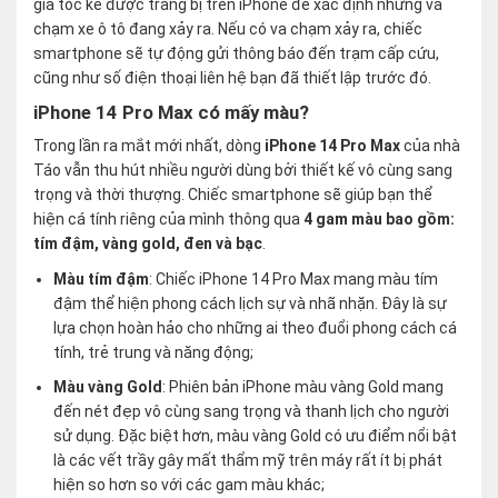
gia tốc kế được trang bị trên iPhone để xác định những va
chạm xe ô tô đang xảy ra. Nếu có va chạm xảy ra, chiếc
smartphone sẽ tự động gửi thông báo đến trạm cấp cứu,
cũng như số điện thoại liên hệ bạn đã thiết lập trước đó.
iPhone 14 Pro Max có mấy màu?
Trong lần ra mắt mới nhất, dòng
iPhone 14 Pro Max
của nhà
Táo vẫn thu hút nhiều người dùng bởi thiết kế vô cùng sang
trọng và thời thượng. Chiếc smartphone sẽ giúp bạn thể
hiện cá tính riêng của mình thông qua
4 gam màu bao gồm:
tím đậm, vàng gold, đen và bạc
.
Màu tím đậm
: Chiếc iPhone 14 Pro Max mang màu tím
đậm thể hiện phong cách lịch sự và nhã nhặn. Đây là sự
lựa chọn hoàn hảo cho những ai theo đuổi phong cách cá
tính, trẻ trung và năng động;
Màu vàng Gold
: Phiên bản iPhone màu vàng Gold mang
đến nét đẹp vô cùng sang trọng và thanh lịch cho người
sử dụng. Đặc biệt hơn, màu vàng Gold có ưu điểm nổi bật
là các vết trầy gây mất thẩm mỹ trên máy rất ít bị phát
hiện so hơn so với các gam màu khác;