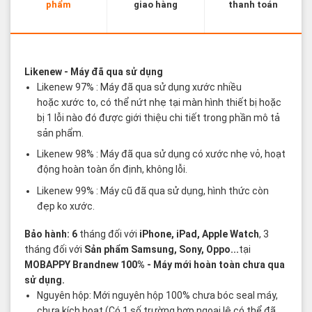
phẩm
giao hàng
thanh toán
Các thuật ngữ sản phẩm Likenew - Brandnew
Likenew
- Máy đã qua sử dụng
Likenew 97% : Máy đã qua sử dụng xước nhiều
hoặc xước to, có thể nứt nhẹ tại màn hình thiết bị hoặc
bị 1 lỗi nào đó được giới thiệu chi tiết trong phần mô tả
sản phẩm.
Likenew 98% : Máy đã qua sử dụng có xước nhẹ vỏ, hoạt
động hoàn toàn ổn định, không lỗi.
Likenew 99% : Máy cũ đã qua sử dụng, hình thức còn
đẹp ko xước.
Bảo hành: 6
tháng đối với
iPhone, iPad, Apple Watch
, 3
tháng đối với
Sản phẩm Samsung, Sony, Oppo...
tại
MOBAPPY
Brandnew 100%
- Máy mới hoàn toàn chưa qua
sử dụng.
Nguyên hộp: Mới nguyên hộp 100% chưa bóc seal máy,
chưa kích hoạt (Có 1 số trường hợp ngoại lệ có thể đã