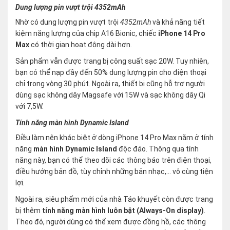
Dung lượng pin vượt trội 4352mAh
Nhờ có dung lượng pin vượt trội
4352mAh
và khả năng tiết
kiệm năng lượng của chip A16 Bionic, chiếc
iPhone 14 Pro
Max
có thời gian hoạt động dài hơn.
Sản phẩm vẫn được trang bị công suất sạc 20W. Tuy nhiên,
bạn có thể nạp đầy đến 50% dung lượng pin cho điện thoại
chỉ trong vòng 30 phút. Ngoài ra, thiết bị cũng hỗ trợ người
dùng sạc không dây Magsafe với 15W và sạc không dây Qi
với 7,5W.
Tính năng màn hình Dynamic Island
Điều làm nên khác biệt ở dòng iPhone 14 Pro Max nằm ở tính
năng
màn hình Dynamic Island
độc đáo. Thông qua tính
năng này, bạn có thể theo dõi các thông báo trên điện thoại,
điều hướng bản đồ, tùy chỉnh những bản nhạc,… vô cùng tiện
lợi.
Ngoài ra, siêu phẩm mới của nhà Táo khuyết còn được trang
bị thêm
tính năng màn hình luôn bật (Always-On display)
.
Theo đó, người dùng có thể xem được đồng hồ, các thông