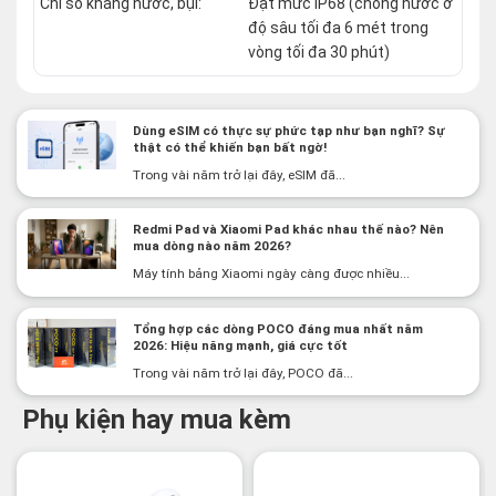
Chỉ số kháng nước, bụi:
Đạt mức IP68 (chống nước ở
độ sâu tối đa 6 mét trong
vòng tối đa 30 phút)
Dùng eSIM có thực sự phức tạp như bạn nghĩ? Sự
thật có thể khiến bạn bất ngờ!
Trong vài năm trở lại đây, eSIM đã...
Redmi Pad và Xiaomi Pad khác nhau thế nào? Nên
mua dòng nào năm 2026?
Máy tính bảng Xiaomi ngày càng được nhiều...
Tổng hợp các dòng POCO đáng mua nhất năm
2026: Hiệu năng mạnh, giá cực tốt
Trong vài năm trở lại đây, POCO đã...
Phụ kiện hay mua kèm
-3%