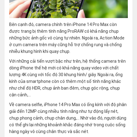
Bên cạnh đó, camera chính trên iPhone 14 Pro Max còn
được trang bị thêm tính năng ProRAW có khả năng chụp
những bức ảnh gốc vô cùng tự nhiên. Ngoài ra, Action Mode
ở cụm camera trên máy cũng hỗ trợ chống rung và chống
nhiễu khung hình khi quay chụp.
Với những cải tiến vượt bậc như trên, hệ thống camera trên
dòng iPhone thế hệ mới có khả năng quay video với chất
lượng 4K cùng với tốc độ 30 khung hình/ giây. Ngoài ra, ống
kính của smartphone còn có thêm một số tính năng khác
như chế độ HDR, chụp ảnh ban đêm, chụp góc rộng, chụp
cận cảnh,…
Về camera selfie, iPhone 14 Pro Max có ống kính với độ phân
giải đến 12MP cùng nhiều tính năng như tự động lấy nét,
chụp phong cảnh, chụp chân dung,… Nhờ vào đó, người dùng
có thể ghi lại những khoảnh khắc đáng nhớ trong cuộc sống
hàng ngày vô cùng chân thực và sắc nét.