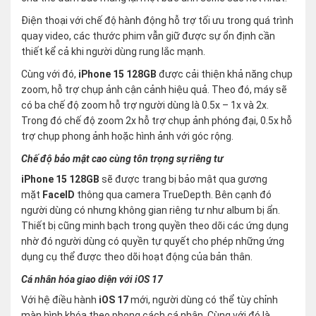
Điện thoại với chế độ hành động hỗ trợ tối ưu trong quá trình
quay video, các thước phim vẫn giữ được sự ổn định cần
thiết kể cả khi người dùng rung lắc mạnh.
Cùng với đó,
iPhone 15 128GB
được cải thiện khả năng chụp
zoom, hỗ trợ chụp ảnh cận cảnh hiệu quả. Theo đó, máy sẽ
có ba chế độ zoom hỗ trợ người dùng là 0.5x – 1x và 2x.
Trong đó chế độ zoom 2x hỗ trợ chụp ảnh phóng đại, 0.5x hỗ
trợ chụp phong ảnh hoặc hình ảnh với góc rộng.
Chế độ bảo mật cao cùng tôn trọng sự riêng tư
iPhone 15 128GB
sẽ được trang bị bảo mật qua gương
mặt
FaceID
thông qua camera TrueDepth. Bên cạnh đó
người dùng có nhưng không gian riêng tư như album bị ẩn.
Thiết bị cũng minh bạch trong quyền theo dõi các ứng dụng
nhờ đó người dùng có quyền tự quyết cho phép những ứng
dụng cụ thể được theo dõi hoạt động của bản thân.
Cá nhân hóa giao diện với iOS 17
Với hệ điều hành
iOS 17
mới, người dùng có thể tùy chỉnh
màn hình khóa theo phong cách cá nhân. Cùng với đó là