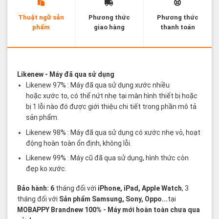
Thuật ngữ sản
Phương thức
Phương thức
phẩm
giao hàng
thanh toán
Các thuật ngữ sản phẩm Likenew - Brandnew
Likenew
- Máy đã qua sử dụng
Likenew 97% : Máy đã qua sử dụng xước nhiều
hoặc xước to, có thể nứt nhẹ tại màn hình thiết bị hoặc
bị 1 lỗi nào đó được giới thiệu chi tiết trong phần mô tả
sản phẩm.
Likenew 98% : Máy đã qua sử dụng có xước nhẹ vỏ, hoạt
động hoàn toàn ổn định, không lỗi.
Likenew 99% : Máy cũ đã qua sử dụng, hình thức còn
đẹp ko xước.
Bảo hành: 6
tháng đối với
iPhone, iPad, Apple Watch
, 3
tháng đối với
Sản phẩm Samsung, Sony, Oppo...
tại
MOBAPPY
Brandnew 100%
- Máy mới hoàn toàn chưa qua