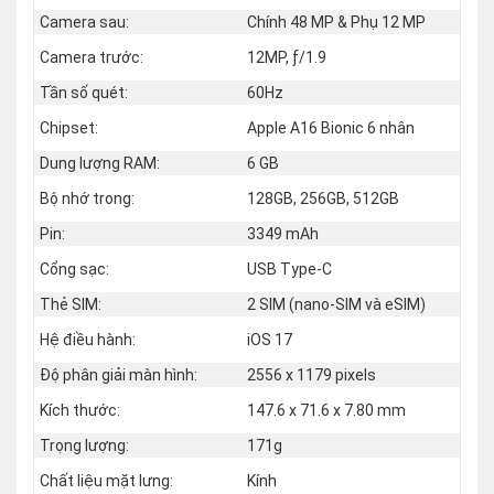
Camera sau:
Chính 48 MP & Phụ 12 MP
Camera trước:
12MP, ƒ/1.9
Tần số quét:
60Hz
Chipset:
Apple A16 Bionic 6 nhân
Dung lượng RAM:
6 GB
Bộ nhớ trong:
128GB, 256GB, 512GB
Pin:
3349 mAh
Cổng sạc:
USB Type-C
Thẻ SIM:
2 SIM (nano‑SIM và eSIM)
Hệ điều hành:
iOS 17
Độ phân giải màn hình:
2556 x 1179 pixels
Kích thước:
147.6 x 71.6 x 7.80 mm
Trọng lượng:
171g
Chất liệu mặt lưng:
Kính