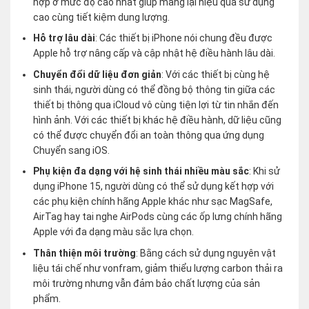
hợp ở mức độ cao nhất giúp mang lại hiệu quả sử dụng
cao cùng tiết kiệm dung lượng.
Hỗ trợ lâu dài
: Các thiết bị iPhone nói chung đều được
Apple hỗ trợ nâng cấp và cập nhật hệ điều hành lâu dài.
Chuyển đổi dữ liệu đơn giản
: Với các thiết bị cùng hệ
sinh thái, người dùng có thể đồng bộ thông tin giữa các
thiết bị thông qua iCloud vô cùng tiện lợi từ tin nhắn đến
hình ảnh. Với các thiết bị khác hệ điều hành, dữ liệu cũng
có thể được chuyển đổi an toàn thông qua ứng dụng
Chuyển sang iOS.
Phụ kiện đa dạng với hệ sinh thái nhiều màu sắc
: Khi sử
dụng iPhone 15, người dùng có thể sử dụng kết hợp với
các phụ kiện chính hãng Apple khác như sạc MagSafe,
AirTag hay tai nghe AirPods cùng các ốp lưng chính hãng
Apple với đa dạng màu sắc lựa chọn.
Thân thiện môi trường
: Bằng cách sử dụng nguyên vật
liệu tái chế như vonfram, giảm thiểu lượng carbon thải ra
môi trường nhưng vẫn đảm bảo chất lượng của sản
phẩm.