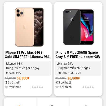
-16%
-16%
iPhone 11 Pro Max 64GB
iPhone 8 Plus 256GB Space
Gold SIM FREE - Likenew 98%
Gray SIM FREE - Likenew 98%
Likenew 98%
Likenew 98%
Dùng thử miễn phí 7 ngày
Dùng thử miễn phí 7 ngày
Pinzin:
84%
Pin thay mới:
100%
52,800
¥
26,800
¥
62,800
¥
31,800
¥
Giá
Giá
Giá
Giá
gốc
hiện
gốc
hiện
(Đã có thuế)
(Đã có thuế)
là:
tại
là:
tại
62,800¥.
là:
31,800¥.
là:
Yêu thích
Yêu thích
52,800¥.
26,800¥.