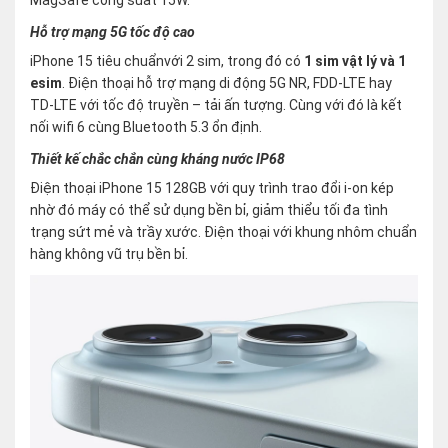
Hỗ trợ mạng 5G tốc độ cao
iPhone 15 tiêu chuẩnvới 2 sim, trong đó có
1 sim vật lý và 1
esim
. Điện thoại hỗ trợ mạng di động 5G NR, FDD-LTE hay
TD-LTE với tốc độ truyền – tải ấn tượng. Cùng với đó là kết
nối wifi 6 cùng Bluetooth 5.3 ổn định.
Thiết kế chắc chắn cùng kháng nước IP68
Điện thoại iPhone 15 128GB với quy trình trao đổi i-on kép
nhờ đó máy có thể sử dụng bền bỉ, giảm thiểu tối đa tình
trạng sứt mẻ và trầy xước. Điện thoại với khung nhôm chuẩn
hàng không vũ trụ bền bỉ.