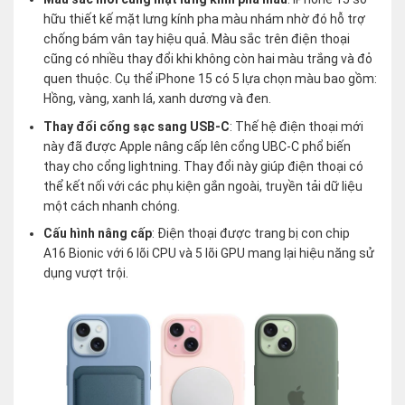
hữu thiết kế mặt lưng kính pha màu nhám nhờ đó hỗ trợ
chống bám vân tay hiệu quả. Màu sắc trên điện thoại
cũng có nhiều thay đổi khi không còn hai màu trắng và đỏ
quen thuộc. Cụ thể iPhone 15 có 5 lựa chọn màu bao gồm:
Hồng, vàng, xanh lá, xanh dương và đen.
Thay đổi cổng sạc sang USB-C
: Thế hệ điện thoại mới
này đã được Apple nâng cấp lên cổng UBC-C phổ biến
thay cho cổng lightning. Thay đổi này giúp điện thoại có
thể kết nối với các phụ kiện gắn ngoài, truyền tải dữ liệu
một cách nhanh chóng.
Cấu hình nâng cấp
: Điện thoại được trang bị con chip
A16 Bionic với 6 lõi CPU và 5 lõi GPU mang lại hiệu năng sử
dụng vượt trội.