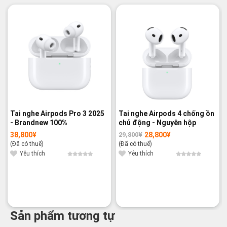
-3%
Tai nghe Airpods Pro 3 2025
Tai nghe Airpods 4 chống ồn
- Brandnew 100%
chủ động - Nguyên hộp
38,800
¥
28,800
¥
29,800
¥
Giá
Giá
gốc
hiện
(Đã có thuế)
(Đã có thuế)
là:
tại
29,800¥.
là:
Yêu thích
Yêu thích
28,800¥.
Sản phẩm tương tự