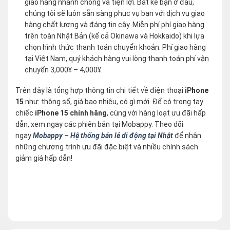
giao hàng nhanh chóng và tiện lợi. Bất kể bạn ở đâu,
chúng tôi sẽ luôn sẵn sàng phục vụ bạn với dịch vụ giao
hàng chất lượng và đáng tin cậy. Miễn phí phí giao hàng
trên toàn Nhật Bản (kể cả Okinawa và Hokkaido) khi lựa
chọn hình thức thanh toán chuyển khoản. Phí giao hàng
tại Việt Nam, quý khách hàng vui lòng thanh toán phí vận
chuyển 3,000¥ – 4,000¥.
Trên đây là tổng hợp thông tin chi tiết về điện thoại
iPhone
15
như: thông số, giá bao nhiêu, có gì mới. Để có trong tay
chiếc
iPhone 15 chính hãng
, cùng với hàng loạt ưu đãi hấp
dẫn, xem ngay các phiên bản tại Mobappy. Theo dõi
ngay
Mobappy – Hệ thống bán lẻ di động tại Nhật
để nhận
những chương trình ưu đãi đặc biệt và nhiều chính sách
giảm giá hấp dẫn!