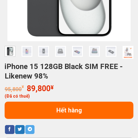
iPhone 15 128GB Black SIM FREE -
Likenew 98%
Giá
Giá
¥
89,800
¥
95,800
gốc
hiện
(Đã có thuế)
là:
tại
95,800¥.
là:
Hết hàng
89,800¥.