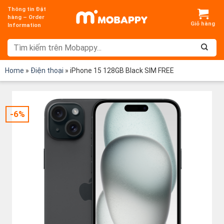
Chuyển
Thông tin Đặt
đến
hàng – Order
Information
nội
dung
Home
»
Điện thoại
»
iPhone 15 128GB Black SIM FREE
-6%