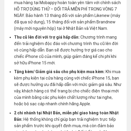
mua hàng tại Mobappy hoàn toàn yên tâm với chính sách
HỖ TRỢ DÙNG THỬ – ĐỔI TRẢ MIỄN PHÍ TRONG VÒNG 7
NGÀY. Bảo hành 13 tháng đối với sản phẩm Likenew (máy
đã qua sử dụng), 15 tháng đối với sản phẩm Brandnew
(máy mới nguyên hộp) tại ở Nhật Bản và Việt Nam.
Thu cũ lên đời với trợ giá hấp dẫn:
Chương trình mang
đến trải nghiệm độc đáo với chương trình thu cũ lên đời
vô cùng hấp dẫn. Bạn sẽ được hưởng trợ giá cao cho
chiếc iPhone cũ của mình, giúp giảm đáng kể chi phí khi
sở hữu iPhone 15 mới.
Tặng kèm/ Giảm giá sâu cho phụ kiện mua kèm:
Khi mua
kèm phụ kiện tại cửa hàng cùng với chiếc iPhone 15, bạn
sẽ được hưởng ưu đãi hấp dẫn với mức giảm giá sâu. Như
vậy, khách hàng có thể trang bị cho chiếc điện thoại mới
của mình bằng các phụ kiện chất lượng như tai nghe,
hoặc bộ sạc cáp nhanh chính hãng Apple.
2 chi nhánh tại Nhật Bản, miễn phí giao hàng toàn Nhật
Bản:
Hệ thống không chỉ giúp bạn trải nghiệm trực tiếp
sản phẩm trước khi quyết định mua, mà còn đảm bảo