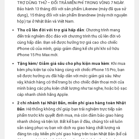
TRỢ DÙNG THỬ – ĐỔI TRẢ MIỄN PHÍ TRONG VÒNG 7 NGÀY.
Bảo hành 13 tháng đối với sản phẩm Likenew (máy đã qua sử
dụng), 15 tháng đối với sản phẩm Brandnew (máy mới nguyên
hộp) tại ở Nhật Bản và Việt Nam.
Thu cũ lên đời với trợ giá hấp dẫn
: Chương trình mang
đến trải nghiệm độc đáo với chương trình thu cũ lên đời vô
cùng hấp dẫn. Bạn sẽ được hưởng trợ giá cao cho chiếc
iPhone cũ của mình, giúp giảm đáng kể chi phí khi sở hữu
iPhone 15 Pro Max mới.
Tặng kèm/ Giảm giá sâu cho phụ kiện mua kèm
: Khi mua
kèm phụ kiện tại cửa hàng cùng với chiếc iPhone 15 Pro, bạn
sẽ được hưởng ưu đãi hấp dẫn với mức giảm giá sâu. Như
vậy, khách hàng có thể trang bị cho chiếc điện thoại mới của
mình bằng các phụ kiện chất lượng như tai nghe, hoặc bộ sạc
cáp nhanh chính hãng Apple.
2 chi nhánh tại Nhật Bản, miễn phí giao hàng toàn Nhật
Bản
: Hệ thống không chỉ giúp bạn trải nghiệm trực tiếp sản
phẩm trước khi quyết định mua, mà còn đảm bảo giao hàng
nhanh chóng và tiện lợi. Bất kể bạn ở đâu, chúng tôi sẽ luôn
sẵn sàng phục vụ bạn với dịch vụ giao hàng chất lượng và
đáng tin cậy. Miễn phí phí giao hàng trên toàn Nhật Bản (kể cả