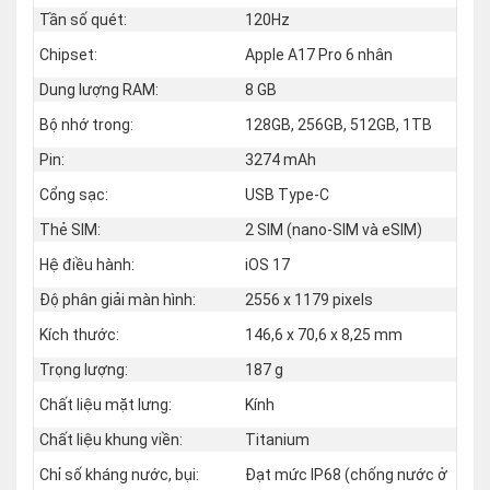
Tần số quét:
120Hz
Chipset:
Apple A17 Pro 6 nhân
Dung lượng RAM:
8 GB
Bộ nhớ trong:
128GB, 256GB, 512GB, 1TB
Pin:
3274 mAh
Cổng sạc:
USB Type-C
Thẻ SIM:
2 SIM (nano‑SIM và eSIM)
Hệ điều hành:
iOS 17
Độ phân giải màn hình:
2556 x 1179 pixels
Kích thước:
146,6 x 70,6 x 8,25 mm
Trọng lượng:
187 g
Chất liệu mặt lưng:
Kính
Chất liệu khung viền:
Titanium
Chỉ số kháng nước, bụi:
Đạt mức IP68 (chống nước ở