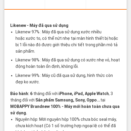
Các thuật ngữ sản phẩm Likenew - Brandnew
Likenew
- Máy đã qua sử dụng
Likenew 97% : Máy đã qua sử dụng xước nhiều
hoặc xước to, có thể nứt nhẹ tại màn hình thiết bị hoặc
bị 1 lỗi nào đó được giới thiệu chi tiết trong phần mô tả
sản phẩm.
Likenew 98% : Máy đã qua sử dụng có xước nhẹ vỏ, hoạt
động hoàn toàn ổn định, không lỗi.
Likenew 99% : Máy cũ đã qua sử dụng, hình thức còn
đẹp ko xước.
Bảo hành: 6
tháng đối với
iPhone, iPad, Apple Watch
, 3
tháng đối với
Sản phẩm Samsung, Sony, Oppo...
tại
MOBAPPY
Brandnew 100%
- Máy mới hoàn toàn chưa qua
sử dụng.
Nguyên hộp: Mới nguyên hộp 100% chưa bóc seal máy,
chưa kích hoạt (Có 1 số trường hợp ngoại lệ có thể đã