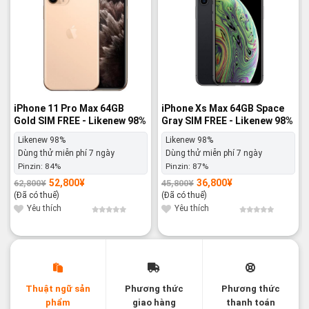
iPhone 11 Pro Max 64GB
iPhone Xs Max 64GB Space
Gold SIM FREE - Likenew 98%
Gray SIM FREE - Likenew 98%
Likenew 98%
Likenew 98%
Dùng thử miễn phí 7 ngày
Dùng thử miễn phí 7 ngày
Pinzin:
84%
Pinzin:
87%
52,800
¥
36,800
¥
62,800
¥
45,800
¥
Giá
Giá
Giá
Giá
gốc
hiện
gốc
hiện
(Đã có thuế)
(Đã có thuế)
là:
tại
là:
tại
62,800¥.
là:
45,800¥.
là:
Yêu thích
Yêu thích
52,800¥.
36,800¥.
Thuật ngữ sản
Phương thức
Phương thức
phẩm
giao hàng
thanh toán