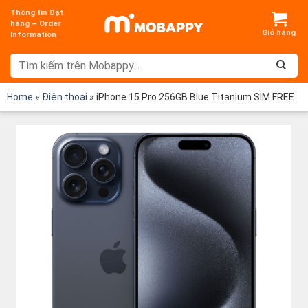
Chuyển
Thông tin Đặt
đến
hàng – Order
Information
nội
dung
Home
»
Điện thoại
»
iPhone 15 Pro 256GB Blue Titanium SIM FREE