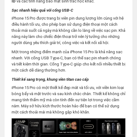
ID
và các tính năng bảo mật sinh trắc học khác.
Sạc nhanh hiệu quả với cổng USB-C
iPhone 15 Pro được trang bị viên pin dung lượng lớn cùng với hệ
điều hành tối ưu, cho phép bạn sử dụng điện thoại một cách
thoải mái suốt cả ngày mà không cần lo lắng về việc sạc pin. Khả
năng này làm cho chiếc điện thoại trở nên lý tưởng cho những
người dùng yêu thích giải trí, công việc và kết nối xã hội.
Một trong những điểm mạnh của iPhone 15 Pro là khả năng sạc
nhanh. Với cổng USB Type-C, bạn có thể sạc pin nhanh chóng
và tiết kiệm thời gian. Cổng Type-C giúp cho kết nối nhiều thiết bị
một cách dễ dàng thường hơn.
Thiết kế sang trọng, khung viền titan cao cấp
iPhone 15 Pro có một thiết kế đẹp mắt và tối ưu, với viền kim loại
bóng bẩy và mặt trước và sau kính chắc chắn. Thiết kế không chỉ
mang tính thẩm mỹ mà còn tính đến sự tiện lợi trong việc cầm
nắm. Máy sở hữu kích thước hoàn hảo để bạn có thể sử dụng
một cách thoải mái mà không gặp khó khăn.