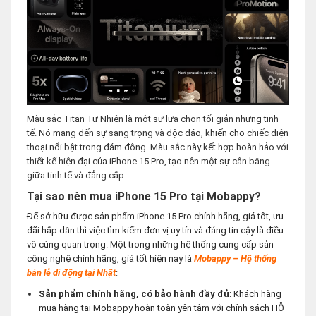
Màu sắc Titan Tự Nhiên là một sự lựa chọn tối giản nhưng tinh
tế. Nó mang đến sự sang trọng và độc đáo, khiến cho chiếc điện
thoại nổi bật trong đám đông. Màu sắc này kết hợp hoàn hảo với
thiết kế hiện đại của iPhone 15 Pro, tạo nên một sự cân bằng
giữa tinh tế và đẳng cấp.
Tại sao nên mua iPhone 15 Pro tại Mobappy?
Để sở hữu được sản phẩm iPhone 15 Pro chính hãng, giá tốt, ưu
đãi hấp dẫn thì việc tìm kiếm đơn vị uy tín và đáng tin cậy là điều
vô cùng quan trọng. Một trong những hệ thống cung cấp sản
công nghệ chính hãng, giá tốt hiện nay là
Mobappy – Hệ thống
bán lẻ di động tại Nhậ
t
:
Sản phẩm chính hãng, có bảo hành đầy đủ
: Khách hàng
mua hàng tại Mobappy hoàn toàn yên tâm với chính sách HỖ