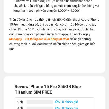
Okinawa và Hokkaido) khi lựa chọn hình thức thanh toán
chuyển khoản. Phí giao hàng tại Việt Nam, quý khách hàng vui
lòng thanh toán phí vận chuyển 3,000¥ – 4,000¥.
Trên đây là tổng hợp thông tin chi tiết về điện thoại Apple iPhone
15 Pro như: thông số, giá bao nhiêu, có gì mới. Để có trong tay
chiếc iPhone 15 Pro chính hãng, cùng với hàng loạt ưu đãi hấp
dẫn, xem ngay các phiên bản tại Mobappy. Theo dõi ngay
Mobappy – Hệ thống bán lẻ di động tại Nhật
để nhận những
chương trình ưu đãi đặc biệt và nhiều chính sách giảm giá hấp
dẫn!
Review iPhone 15 Pro 256GB Blue
Titanium SIM FREE
0%
| 0 đánh giá
5
0%
| 0 đánh giá
4