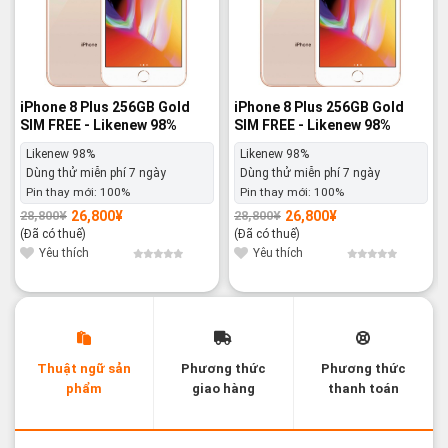
iPhone 8 Plus 256GB Gold
iPhone 8 Plus 256GB Gold
SIM FREE - Likenew 98%
SIM FREE - Likenew 98%
Likenew 98%
Likenew 98%
Dùng thử miễn phí 7 ngày
Dùng thử miễn phí 7 ngày
Pin thay mới:
100%
Pin thay mới:
100%
26,800
¥
26,800
¥
28,800
¥
28,800
¥
Giá
Giá
Giá
Giá
gốc
hiện
gốc
hiện
(Đã có thuế)
(Đã có thuế)
là:
tại
là:
tại
28,800¥.
là:
28,800¥.
là:
Yêu thích
Yêu thích
26,800¥.
26,800¥.
Thuật ngữ sản
Phương thức
Phương thức
phẩm
giao hàng
thanh toán