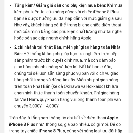
Tặng kèm/ Giảm giá sâu cho phụ kiện mua kèm:
Khi mua
kèm phụ kiện tại cửa hàng cùng với chiếc iPhone 8 Plus,
bạn sẽ được hưởng ưu đãi hấp dẫn với mức giảm giá sâu.
Như vậy, khách hàng có thể trang bị cho chiếc điện thoại
mới của mình bằng các phụ kiện chất lượng như tai nghe,
hoặc bộ sạc cáp nhanh chính hãng Apple.
2 chi nhánh tại Nhật Bản, miễn phí giao hàng toàn Nhật
Bản:
Hệ thống không chỉ giúp bạn trải nghiệm trực tiếp
sản phẩm trước khi quyết định mua, mà còn đảm bảo
giao hàng nhanh chóng và tiện lợi. Bất kể bạn ở đâu,
chúng tôi sẽ luôn sẵn sàng phục vụ bạn với dịch vụ giao
hàng chất lượng và đáng tin cậy. Miễn phí phí giao hàng
trên toàn Nhật Bản (kể cả Okinawa và Hokkaido) khi lựa
chọn hình thức thanh toán chuyển khoản. Phí giao hàng
tại Việt Nam, quý khách hàng vui lòng thanh toán phí vận
chuyển 3,000¥ – 4,000¥.
Trên đây là tổng hợp thông tin chi tiết về điện thoại
Apple
iPhone 8 Plus
như: thông số, giá bao nhiêu, có gì mới. Để có
trong tay chiếc
iPhone 8 Plus
, cùng với hàng loạt ưu đãi hấp