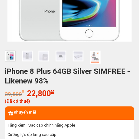
iPhone 8 Plus 64GB Silver SIMFREE -
Likenew 98%
Giá
Giá
¥
22,800
¥
29,800
gốc
hiện
(Đã có thuế)
là:
tại
29,800¥.
là:
Khuyến mãi
22,800¥.
Tặng kèm : Sạc cáp chính hãng Apple
Cường lực ốp lưng cao cấp