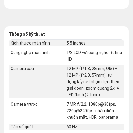
Thông số kỹ thuật
Kích thước màn hình:
5.5 inches
Công nghệ màn hình:
IPS LCD với công nghệ Retina
HD
Camera sau:
12 MP (f/1.8, 28mm, OIS) +
12 MP (f/2.8, 57mm), tự
động lấy nét nhận diện theo
giai đoạn, zoom quang 2x, 4
LED flash (2 tone)
Camera trước:
7 MP, f/2.2, 1080p@30fps,
720p@240fps, nhận diện
khuôn mặt, HDR, panorama
Tần số quét:
60 Hz