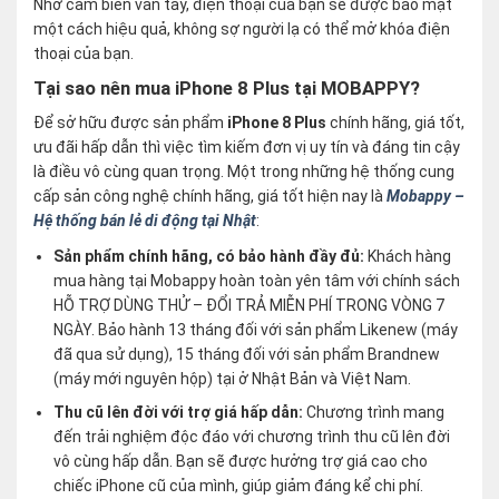
Nhờ cảm biến vân tay, điện thoại của bạn sẽ được bảo mật
một cách hiệu quả, không sợ người lạ có thể mở khóa điện
thoại của bạn.
Tại sao nên mua iPhone 8 Plus tại MOBAPPY?
Để sở hữu được sản phẩm
iPhone 8 Plus
chính hãng, giá tốt,
ưu đãi hấp dẫn thì việc tìm kiếm đơn vị uy tín và đáng tin cậy
là điều vô cùng quan trọng. Một trong những hệ thống cung
cấp sản công nghệ chính hãng, giá tốt hiện nay là
Mobappy –
Hệ thống bán lẻ di động tại Nhật
:
Sản phẩm chính hãng, có bảo hành đầy đủ:
Khách hàng
mua hàng tại Mobappy hoàn toàn yên tâm với chính sách
HỖ TRỢ DÙNG THỬ – ĐỔI TRẢ MIỄN PHÍ TRONG VÒNG 7
NGÀY. Bảo hành 13 tháng đối với sản phẩm Likenew (máy
đã qua sử dụng), 15 tháng đối với sản phẩm Brandnew
(máy mới nguyên hộp) tại ở Nhật Bản và Việt Nam.
Thu cũ lên đời với trợ giá hấp dẫn:
Chương trình mang
đến trải nghiệm độc đáo với chương trình thu cũ lên đời
vô cùng hấp dẫn. Bạn sẽ được hưởng trợ giá cao cho
chiếc iPhone cũ của mình, giúp giảm đáng kể chi phí.