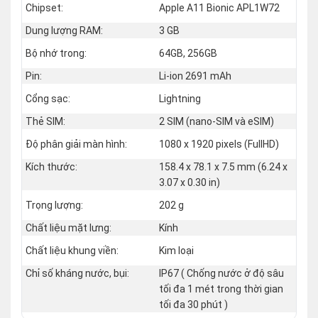
Chipset:
Apple A11 Bionic APL1W72
Dung lượng RAM:
3 GB
Bộ nhớ trong:
64GB, 256GB
Pin:
Li-ion 2691 mAh
Cổng sạc:
Lightning
Thẻ SIM:
2 SIM (nano‑SIM và eSIM)
Độ phân giải màn hình:
1080 x 1920 pixels (FullHD)
Kích thước:
158.4 x 78.1 x 7.5 mm (6.24 x
3.07 x 0.30 in)
Trọng lượng:
202 g
Chất liệu mặt lưng:
Kính
Chất liệu khung viền:
Kim loại
Chỉ số kháng nước, bụi:
IP67 ( Chống nước ở độ sâu
tối đa 1 mét trong thời gian
tối đa 30 phút )