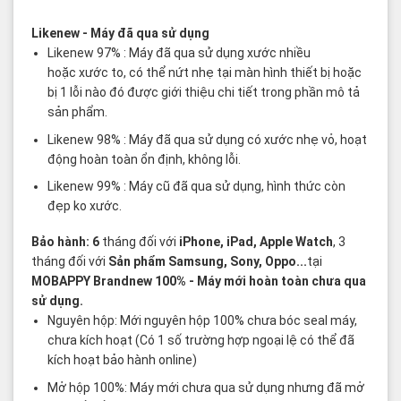
Các thuật ngữ sản phẩm Likenew - Brandnew
Likenew
- Máy đã qua sử dụng
Likenew 97% : Máy đã qua sử dụng xước nhiều
hoặc xước to, có thể nứt nhẹ tại màn hình thiết bị hoặc
bị 1 lỗi nào đó được giới thiệu chi tiết trong phần mô tả
sản phẩm.
Likenew 98% : Máy đã qua sử dụng có xước nhẹ vỏ, hoạt
động hoàn toàn ổn định, không lỗi.
Likenew 99% : Máy cũ đã qua sử dụng, hình thức còn
đẹp ko xước.
Bảo hành: 6
tháng đối với
iPhone, iPad, Apple Watch
, 3
tháng đối với
Sản phẩm Samsung, Sony, Oppo...
tại
MOBAPPY
Brandnew 100%
- Máy mới hoàn toàn chưa qua
sử dụng.
Nguyên hộp: Mới nguyên hộp 100% chưa bóc seal máy,
chưa kích hoạt (Có 1 số trường hợp ngoại lệ có thể đã
kích hoạt bảo hành online)
Mở hộp 100%: Máy mới chưa qua sử dụng nhưng đã mở