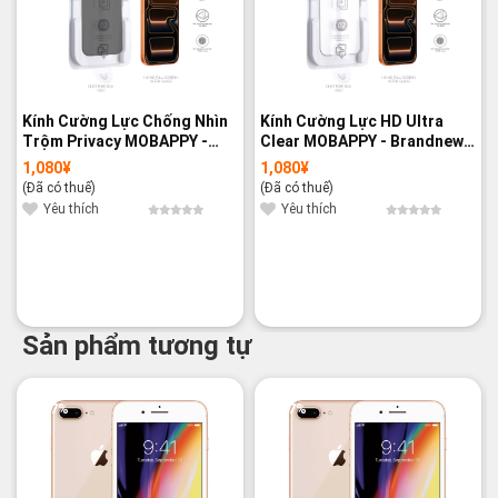
Kính Cường Lực Chống Nhìn
Kính Cường Lực HD Ultra
Trộm Privacy MOBAPPY -
Clear MOBAPPY - Brandnew
Brandnew 100%
100%
1,080
¥
1,080
¥
(Đã có thuế)
(Đã có thuế)
Yêu thích
Yêu thích
Sản phẩm tương tự
-7%
-7%