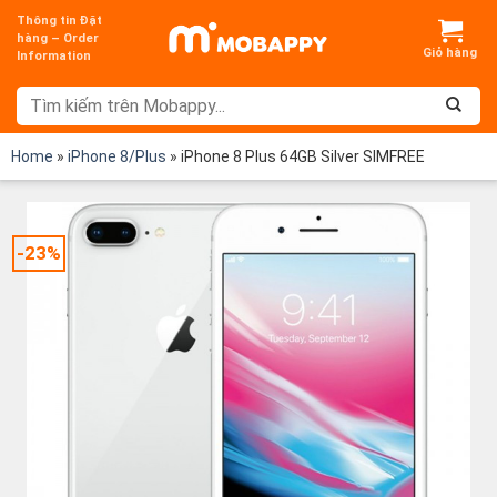
Chuyển
Thông tin Đặt
đến
hàng – Order
Information
nội
dung
Home
»
iPhone 8/Plus
»
iPhone 8 Plus 64GB Silver SIMFREE
-23%