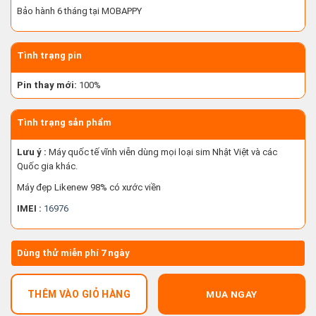
Bảo hành 6 tháng tại MOBAPPY
Tình trạng pin
Pin thay mới:
100%
Tình trạng sản phẩm
Lưu ý :
Máy quốc tế vĩnh viễn dùng mọi loại sim Nhật Việt và các
Quốc gia khác.
Máy đẹp Likenew 98% có xước viền
IMEI :
16976
Dùng thử miễn phí 7 ngày
THÊM VÀO GIỎ HÀNG
MUA NGAY