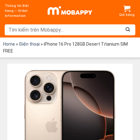
Chuyển
Thông tin Đặt
đến
hàng – Order
Information
nội
dung
Home
»
Điện thoại
»
iPhone 16 Pro 128GB Desert Titanium SIM
FREE