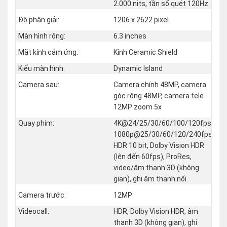
2.000 nits, tần số quét 120Hz
Độ phân giải:
1206 x 2622 pixel
Màn hình rộng:
6.3 inches
Mặt kính cảm ứng:
Kính Ceramic Shield
Kiểu màn hình:
Dynamic Island
Camera sau:
Camera chính 48MP, camera
góc rộng 48MP, camera tele
12MP zoom 5x
Quay phim:
4K@24/25/30/60/100/120fps,
1080p@25/30/60/120/240fps,
HDR 10 bit, Dolby Vision HDR
(lên đến 60fps), ProRes,
video/âm thanh 3D (không
gian), ghi âm thanh nổi.
Camera trước:
12MP
Videocall:
HDR, Dolby Vision HDR, âm
thanh 3D (không gian), ghi