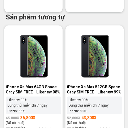
Sản phẩm tương tự
-20%
-17%
iPhone Xs Max 64GB Space
iPhone Xs Max 512GB Space
Gray SIM FREE - Likenew 98%
Gray SIM FREE - Likenew 99%
Likenew 98%
Likenew 99%
Dùng thử miễn phí 7 ngày
Dùng thử miễn phí 7 ngày
Pinzin:
86%
Pinzin:
83%
36,800
¥
43,800
¥
45,800
¥
52,800
¥
Giá
Giá
Giá
Giá
gốc
hiện
gốc
hiện
(Đã có thuế)
(Đã có thuế)
là:
tại
là:
tại