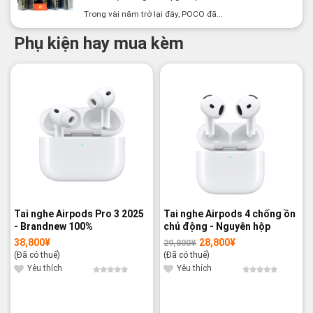
Trong vài năm trở lại đây, POCO đã...
Phụ kiện hay mua kèm
-3%
Tai nghe Airpods Pro 3 2025
Tai nghe Airpods 4 chống ồn
- Brandnew 100%
chủ động - Nguyên hộp
38,800
¥
28,800
¥
29,800
¥
Giá
Giá
gốc
hiện
(Đã có thuế)
(Đã có thuế)
là:
tại
29,800¥.
là:
Yêu thích
Yêu thích
28,800¥.