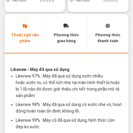
45,800¥.
là:
52,800¥.
là:
Yêu thích
Yêu thích
36,800¥.
43,800¥.
Thuật ngữ sản
Phương thức
Phương thức
phẩm
giao hàng
thanh toán
Các thuật ngữ sản phẩm Likenew - Brandnew
Likenew
- Máy đã qua sử dụng
Likenew 97% : Máy đã qua sử dụng xước nhiều
hoặc xước to, có thể nứt nhẹ tại màn hình thiết bị hoặc
bị 1 lỗi nào đó được giới thiệu chi tiết trong phần mô tả
sản phẩm.
Likenew 98% : Máy đã qua sử dụng có xước nhẹ vỏ, hoạt
động hoàn toàn ổn định, không lỗi.
Likenew 99% : Máy cũ đã qua sử dụng, hình thức còn
đẹp ko xước.