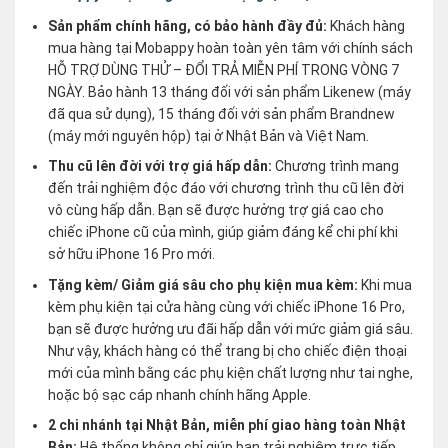
Sản phẩm chính hãng, có bảo hành đầy đủ:
Khách hàng
mua hàng tại Mobappy hoàn toàn yên tâm với chính sách
HỖ TRỢ DÙNG THỬ – ĐỔI TRẢ MIỄN PHÍ TRONG VÒNG 7
NGÀY. Bảo hành 13 tháng đối với sản phẩm Likenew (máy
đã qua sử dụng), 15 tháng đối với sản phẩm Brandnew
(máy mới nguyên hộp) tại ở Nhật Bản và Việt Nam.
Thu cũ lên đời với trợ giá hấp dẫn:
Chương trình mang
đến trải nghiệm độc đáo với chương trình thu cũ lên đời
vô cùng hấp dẫn. Bạn sẽ được hưởng trợ giá cao cho
chiếc iPhone cũ của mình, giúp giảm đáng kể chi phí khi
sở hữu iPhone 16 Pro mới.
Tặng kèm/ Giảm giá sâu cho phụ kiện mua kèm:
Khi mua
kèm phụ kiện tại cửa hàng cùng với chiếc iPhone 16 Pro,
bạn sẽ được hưởng ưu đãi hấp dẫn với mức giảm giá sâu.
Như vậy, khách hàng có thể trang bị cho chiếc điện thoại
mới của mình bằng các phụ kiện chất lượng như tai nghe,
hoặc bộ sạc cáp nhanh chính hãng Apple.
2 chi nhánh tại Nhật Bản, miễn phí giao hàng toàn Nhật
Bản:
Hệ thống không chỉ giúp bạn trải nghiệm trực tiếp