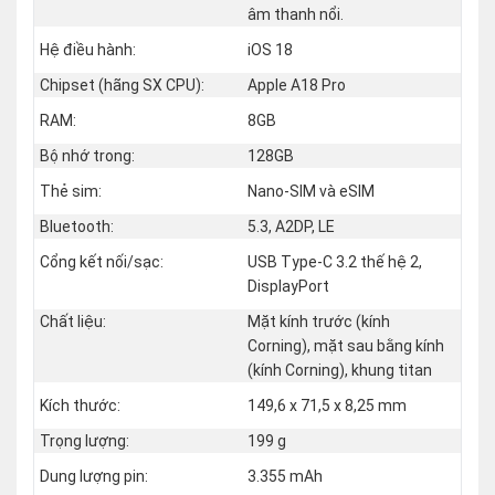
âm thanh nổi.
Hệ điều hành:
iOS 18
Chipset (hãng SX CPU):
Apple A18 Pro
RAM:
8GB
Bộ nhớ trong:
128GB
Thẻ sim:
Nano-SIM và eSIM
Bluetooth:
5.3, A2DP, LE
Cổng kết nối/sạc:
USB Type-C 3.2 thế hệ 2,
DisplayPort
Chất liệu:
Mặt kính trước (kính
Corning), mặt sau bằng kính
(kính Corning), khung titan
Kích thước:
149,6 x 71,5 x 8,25 mm
Trọng lượng:
199 g
Dung lượng pin:
3.355 mAh