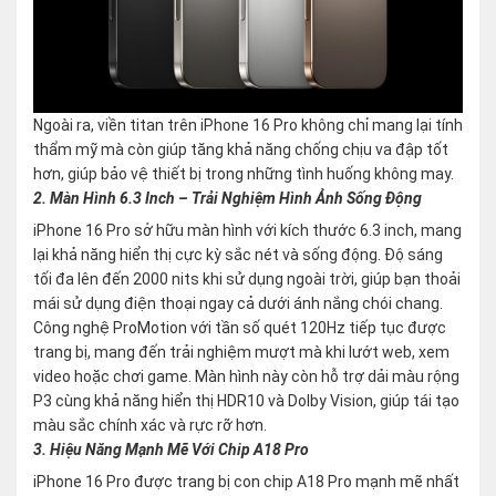
Ngoài ra, viền titan trên iPhone 16 Pro không chỉ mang lại tính
thẩm mỹ mà còn giúp tăng khả năng chống chịu va đập tốt
hơn, giúp bảo vệ thiết bị trong những tình huống không may.
2. Màn Hình 6.3 Inch – Trải Nghiệm Hình Ảnh Sống Động
iPhone 16 Pro sở hữu màn hình với kích thước 6.3 inch, mang
lại khả năng hiển thị cực kỳ sắc nét và sống động. Độ sáng
tối đa lên đến 2000 nits khi sử dụng ngoài trời, giúp bạn thoải
mái sử dụng điện thoại ngay cả dưới ánh nắng chói chang.
Công nghệ ProMotion với tần số quét 120Hz tiếp tục được
trang bị, mang đến trải nghiệm mượt mà khi lướt web, xem
video hoặc chơi game. Màn hình này còn hỗ trợ dải màu rộng
P3 cùng khả năng hiển thị HDR10 và Dolby Vision, giúp tái tạo
màu sắc chính xác và rực rỡ hơn.
3. Hiệu Năng Mạnh Mẽ Với Chip A18 Pro
iPhone 16 Pro được trang bị con chip A18 Pro mạnh mẽ nhất