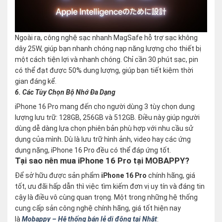
Ngoài ra, công nghệ sạc nhanh MagSafe hỗ trợ sạc không
dây 25W, giúp bạn nhanh chóng nạp năng lượng cho thiết bị
một cách tiện lợi và nhanh chóng. Chỉ cần 30 phút sạc, pin
có thể đạt được 50% dung lượng, giúp bạn tiết kiệm thời
gian đáng kể.
6. Các Tùy Chọn Bộ Nhớ Đa Dạng
iPhone 16 Pro mang đến cho người dùng 3 tùy chọn dung
lượng lưu trữ: 128GB, 256GB và 512GB. Điều này giúp người
dùng dễ dàng lựa chọn phiên bản phù hợp với nhu cầu sử
dụng của mình. Dù là lưu trữ hình ảnh, video hay các ứng
dụng nặng, iPhone 16 Pro đều có thể đáp ứng tốt.
Tại sao nên mua iPhone 16 Pro tại MOBAPPY?
Để sở hữu được sản phẩm
iPhone 16 Pro
chính hãng, giá
tốt, ưu đãi hấp dẫn thì việc tìm kiếm đơn vị uy tín và đáng tin
cậy là điều vô cùng quan trọng. Một trong những hệ thống
cung cấp sản công nghệ chính hãng, giá tốt hiện nay
là
Mobappy – Hệ thống bán lẻ di động tại Nhật
: