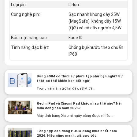
Loại pin:
Li-Ion
Công nghệ pin:
Sạc nhanh không dây 25W
(MagSafe), không dây 15W
(Qi2) và có dây ngược 4,5W
Bảo mật nâng cao:
Face ID
Tính năng đặc biệt:
Chống bụi/nước theo chuẩn
IP68
Dùng eSIM có thực sự phức tạp như bạn nghĩ? Sự
thật có thể khiến bạn bất ngờ!
Trong vài năm trở lại đây, eSIM đã...
Redmi Pad và Xiaomi Pad khác nhau thế nào? Nên
mua dòng nào năm 2026?
Máy tính bảng Xiaomi ngày càng được nhiều...
Tổng hợp các dòng POCO đáng mua nhất năm
2026: Hiệu năng mạnh, giá cực tốt