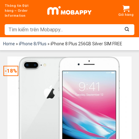
Chuyển
Thông tin Đặt
đến
hàng – Order
Information
nội
dung
Home
»
iPhone 8/Plus
»
iPhone 8 Plus 256GB Silver SIM FREE
-18%