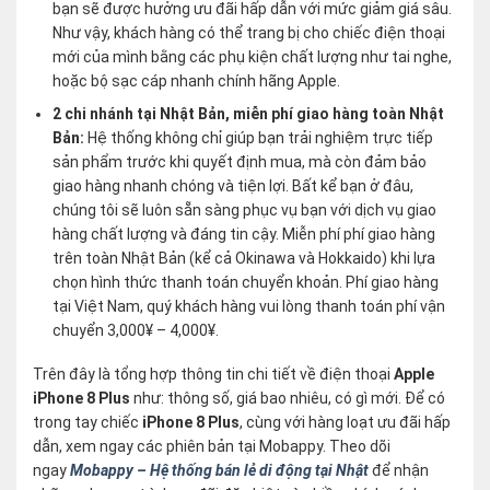
bạn sẽ được hưởng ưu đãi hấp dẫn với mức giảm giá sâu.
Như vậy, khách hàng có thể trang bị cho chiếc điện thoại
mới của mình bằng các phụ kiện chất lượng như tai nghe,
hoặc bộ sạc cáp nhanh chính hãng Apple.
2 chi nhánh tại Nhật Bản, miễn phí giao hàng toàn Nhật
Bản:
Hệ thống không chỉ giúp bạn trải nghiệm trực tiếp
sản phẩm trước khi quyết định mua, mà còn đảm bảo
giao hàng nhanh chóng và tiện lợi. Bất kể bạn ở đâu,
chúng tôi sẽ luôn sẵn sàng phục vụ bạn với dịch vụ giao
hàng chất lượng và đáng tin cậy. Miễn phí phí giao hàng
trên toàn Nhật Bản (kể cả Okinawa và Hokkaido) khi lựa
chọn hình thức thanh toán chuyển khoản. Phí giao hàng
tại Việt Nam, quý khách hàng vui lòng thanh toán phí vận
chuyển 3,000¥ – 4,000¥.
Trên đây là tổng hợp thông tin chi tiết về điện thoại
Apple
iPhone 8 Plus
như: thông số, giá bao nhiêu, có gì mới. Để có
trong tay chiếc
iPhone 8 Plus
, cùng với hàng loạt ưu đãi hấp
dẫn, xem ngay các phiên bản tại Mobappy. Theo dõi
ngay
Mobappy – Hệ thống bán lẻ di động tại Nhật
để nhận