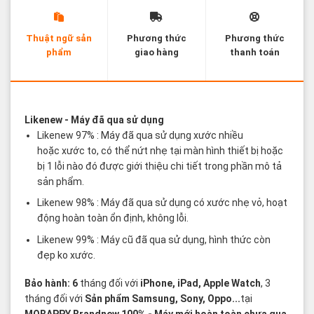
Thuật ngữ sản
Phương thức
Phương thức
phẩm
giao hàng
thanh toán
Các thuật ngữ sản phẩm Likenew - Brandnew
Likenew
- Máy đã qua sử dụng
Likenew 97% : Máy đã qua sử dụng xước nhiều
hoặc xước to, có thể nứt nhẹ tại màn hình thiết bị hoặc
bị 1 lỗi nào đó được giới thiệu chi tiết trong phần mô tả
sản phẩm.
Likenew 98% : Máy đã qua sử dụng có xước nhẹ vỏ, hoạt
động hoàn toàn ổn định, không lỗi.
Likenew 99% : Máy cũ đã qua sử dụng, hình thức còn
đẹp ko xước.
Bảo hành: 6
tháng đối với
iPhone, iPad, Apple Watch
, 3
tháng đối với
Sản phẩm Samsung, Sony, Oppo...
tại
MOBAPPY
Brandnew 100%
- Máy mới hoàn toàn chưa qua