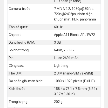
LED flash (2 tone)
Camera trước:
7 MP, f/2.2, 1080p@30fps,
720p@240fps, nhận diện
khuôn mặt, HDR, panorama
Tần số quét:
60 Hz
Chipset:
Apple A11 Bionic APL1W72
Dung lượng RAM:
3 GB
Bộ nhớ trong:
64GB, 256GB
Pin:
Li-ion 2691 mAh
Cổng sạc:
Lightning
Thẻ SIM:
2 SIM (nano‑SIM và eSIM)
Độ phân giải màn hình:
1080 x 1920 pixels (FullHD)
Kích thước:
158.4 x 78.1 x 7.5 mm (6.24 x
3.07 x 0.30 in)
Trọng lượng:
202 g