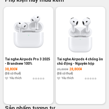
-3%
Tai nghe Airpods Pro 3 2025
Tai nghe Airpods 4 chống ồn
- Brandnew 100%
chủ động - Nguyên hộp
38,800
¥
28,800
¥
29,800
¥
Giá
Giá
gốc
hiện
(Đã có thuế)
(Đã có thuế)
là:
tại
29,800¥.
là:
Yêu thích
Yêu thích
28,800¥.
Sản phẩm tương tự