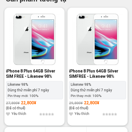
-18%
-23%
iPhone 8 Plus 64GB Silver
iPhone 8 Plus 64GB Silver
SIM FREE - Likenew 98%
SIMFREE - Likenew 98%
Likenew 98%
Likenew 98%
Dùng thử miễn phí 7 ngày
Dùng thử miễn phí 7 ngày
Pin thay mới:
100%
Pin thay mới:
100%
22,800
¥
22,800
¥
27,800
¥
29,800
¥
Giá
Giá
Giá
Giá
gốc
hiện
gốc
hiện
(Đã có thuế)
(Đã có thuế)
là:
tại
là:
tại
27,800¥.
là:
29,800¥.
là:
Yêu thích
Yêu thích
22,800¥.
22,800¥.