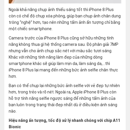
Ngoài khả năng chụp ảnh thiếu sáng tốt thì iPhone 8 Plus
còn có chế độ chụp xóa phông, giúp bạn chụp ảnh chân dung
trông “nghệ” hơn, tạo nên những tấm ảnh ấn tượng chỉ bằng
một chiếc smartphone.
Camera trước của iPhone 8 Plus cũng sở hữu những tính
năng không thua gì hệ thống camera sau. Độ phân giải 7MP
nhưng vẫn cho ảnh chụp sắc nét với màu sắc tươi sáng.
Khác với những tính năng làm đẹp của những dòng
smartphone khác sẽ giúp làm mịn da, làm sáng da,…thì
iPhone 8 Plus lại mang đến những bức ảnh selfie chân thực
hơn.
Bạn có thể chụp lại những bức ảnh selfie với vẻ đẹp tự nhiên
hơn, trong trẻo và rõ nét. Ngoài ra, Apple iPhone 8 Plus còn
hỗ trợ tính năng selfie ngược sáng để những tấm ảnh của
bạn luôn trong trạng thái đẹp nhất dù ở điều kiện ánh sáng
nào.
Hiệu năng ấn tượng, tốc độ xử lý nhanh chóng với chip A11
Bionic