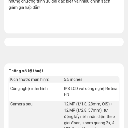
những chương trình ưu đãi đặc biệt và nhiều chính sách
giảm giá hấp dẫn!
Thông số kỹ thuật
Kích thước màn hình:
5.5 inches
Công nghệ màn hình:
IPS LCD với công nghệ Retina
HD
Camera sau:
12 MP (f/1.8, 28mm, OIS) +
12 MP (f/2.8, 57mm), tự
động lấy nét nhận diện theo
giai đoạn, zoom quang 2x, 4