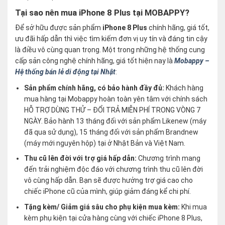
Tại sao nên mua iPhone 8 Plus tại MOBAPPY?
Để sở hữu được sản phẩm
iPhone 8 Plus
chính hãng, giá tốt,
ưu đãi hấp dẫn thì việc tìm kiếm đơn vị uy tín và đáng tin cậy
là điều vô cùng quan trọng. Một trong những hệ thống cung
cấp sản công nghệ chính hãng, giá tốt hiện nay là
Mobappy –
Hệ thống bán lẻ di động tại Nhật
:
Sản phẩm chính hãng, có bảo hành đầy đủ:
Khách hàng
mua hàng tại Mobappy hoàn toàn yên tâm với chính sách
HỖ TRỢ DÙNG THỬ – ĐỔI TRẢ MIỄN PHÍ TRONG VÒNG 7
NGÀY. Bảo hành 13 tháng đối với sản phẩm Likenew (máy
đã qua sử dụng), 15 tháng đối với sản phẩm Brandnew
(máy mới nguyên hộp) tại ở Nhật Bản và Việt Nam.
Thu cũ lên đời với trợ giá hấp dẫn:
Chương trình mang
đến trải nghiệm độc đáo với chương trình thu cũ lên đời
vô cùng hấp dẫn. Bạn sẽ được hưởng trợ giá cao cho
chiếc iPhone cũ của mình, giúp giảm đáng kể chi phí.
Tặng kèm/ Giảm giá sâu cho phụ kiện mua kèm:
Khi mua
kèm phụ kiện tại cửa hàng cùng với chiếc iPhone 8 Plus,