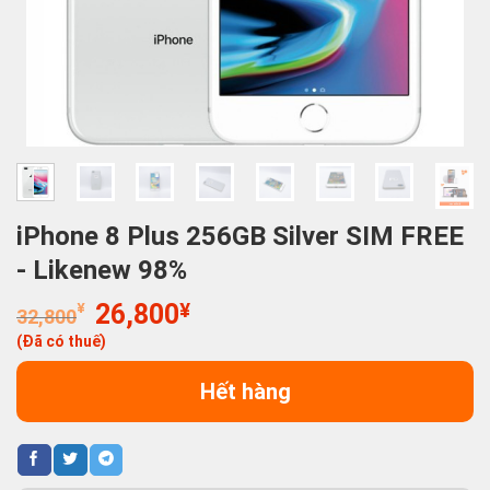
iPhone 8 Plus 256GB Silver SIM FREE
- Likenew 98%
Giá
Giá
¥
26,800
¥
32,800
gốc
hiện
(Đã có thuế)
là:
tại
32,800¥.
là:
Hết hàng
26,800¥.